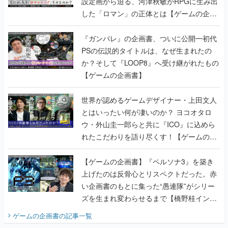
設定画から迫る、河津秋敏がRPGに生み出
した「ロマン」の正体とは【ゲームの企画
書】
『ガンパレ』の企画書、ついに公開━初代
PSの伝説的タイトルは、なぜ生まれたの
か？そして『LOOP8』へ受け継がれたもの
【ゲームの企画書】
世界が認めるゲームデザイナー・上田文人
とはいったい何が凄いのか？ ヨコオタロ
ウ・外山圭一郎らと共に『ICO』に込めら
れたこだわりを語り尽くす！【ゲームの企
画書】
【ゲームの企画書】『ペルソナ3』を築き
上げたのは反骨心とリスペクトだった。赤
い企画書のもとに集った“愚連隊”がシリー
ズを生まれ変わらせるまで【橋野桂インタ
ビュー】
ゲームの企画書
の記事一覧