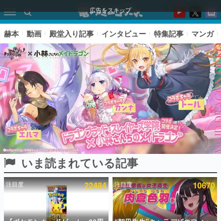
広告をスキップ
赫本
動画
殿堂入り記事
インタビュー
特集記事
マンガ
いま読まれている記事
ピックアップ
注目度
22484
注目度
10670
電ファミのいま読まれている記事ランキング
アプリセール情報