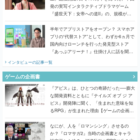
発の実写インタラクティブドラマゲーム
『盛世天下：女帝への道II』の、規模が違
うこだわりをプロデューサーに聞いた
半年でアプリストアをオープン？ スマホア
プリの“代替ストア”として、わずか6ヵ月で
国内向けローンチを行った発見型ストア
『あっぷアリーナ！』仕掛け人に話を聞い
てみた
インタビュー
の記事一覧
ゲームの企画書
『アビス』は、ひとつの奇跡だった──膨大
な開発資料とともに『テイルズ オブ ジ ア
ビス』開発陣に聞く、「生まれた意味を知
るRPG」が生まれた理由【ゲームの企画
書】
なにが、人を「ロマンシング」させるの
か？『ロマサガ2』当時の企画書とキャラ