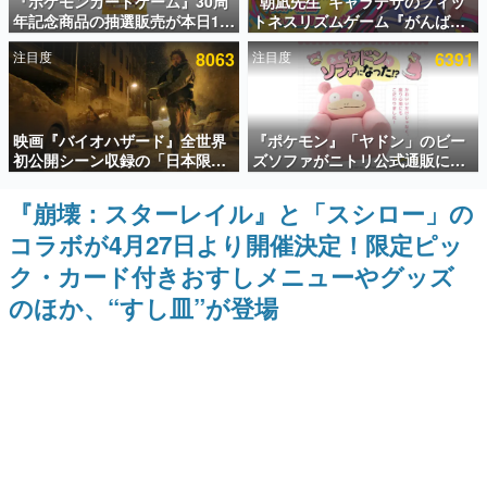
『ポケモンカードゲーム』30周
“朝凪先生”キャラデザのフィッ
年記念商品の抽選販売が本日12
トネスリズムゲーム『がんば
インタビュー
時より開始。拡張パック「30th
れ！チアリズム』Steamストア
注目度
8063
注目度
6391
CELEBRATION」のボックス
ページが公開。キャラクターの
連載・特集一覧
に、「プレミアムデッキセット
CVは陽向葵ゅかさん
エーフィ・ブラッキー」
「FUTURISTIC BOX」の計3商
殿堂入り記事
品
映画『バイオハザード』全世界
『ポケモン』「ヤドン」のビー
SNS拡散数が数千以上！ ページビュー数万以上！ などな
ど。多くの人々に読まれた、電ファミ渾身の“殿堂入り”記
初公開シーン収録の「日本限
ズソファがニトリ公式通販にて
事をまとめました。
定」予告映像が解禁。バイオの
販売中。かわいらしい顔や立体
日（8月10日）にあわせて、
感のある耳、ソファの後ろにつ
『崩壊：スターレイル』と「スシロー」の
ゲームの企画書
「ラクーンシティ総合病院」へ
いたしっぽなどで「ヤドン」の
名作ゲームクリエイターの方々に製作時のエピソードをお
コラボが4月27日より開催決定！限定ピッ
行く配達人の姿が披露
かわいさを表現
聞きし、ヒットする企画（ゲーム）とは何か？を探ってい
きます。
ク・カード付きおすしメニューやグッズ
赫本
のほか、“すし皿”が登場
この物語を解いてはいけない。『赫本』は、〈試験問題〉
の形をした短編ホラー小説集です。
新世代に訊く
これからのデジタルゲーム市場を担う若きクリエイター達
の姿を追い、彼らのルーツと情熱を探っていきます。
ゲーム世代の作家たち
ゲームに多大な影響を受けた作家さんに取材し、ゲームが