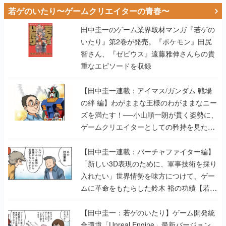
若ゲのいたり〜ゲームクリエイターの青春〜
田中圭一のゲーム業界取材マンガ『若ゲの
いたり』第2巻が発売。『ポケモン』田尻
智さん、『ゼビウス』遠藤雅伸さんらの貴
重なエピソードを収録
【田中圭一連載：アイマス/ガンダム 戦場
の絆 編】わがままな王様のわがままなニー
ズを満たす！──小山順一朗が貫く姿勢に、
ゲームクリエイターとしての矜持を見た
【若ゲのいたり最終回】
【田中圭一連載：バーチャファイター編】
「新しい3D表現のために、軍事技術を採り
入れたい」世界情勢を味方につけて、ゲー
ムに革命をもたらした鈴木 裕の功績【若ゲ
のいたり】
【田中圭一：若ゲのいたり】ゲーム開発統
合環境「Unreal Engine」最新バージョン