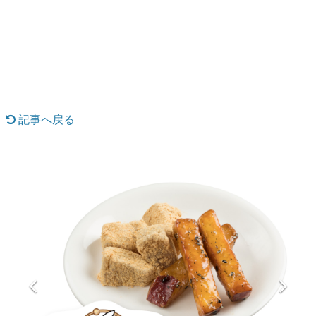
日本のコンテンツ産業やカルチャーに与えた影響を探る企
画です。
日本モバイルゲーム産業史
日本のモバイルゲーム史における主要なトピック・タイト
ルを網羅するほか、開発者へのインタビューや識者による
解説を掲載。約20年の歴史が一望できる決定版！
若ゲのいたり〜ゲームクリエイターの青春〜
『うつヌケ』『ペンと箸』等で知られるマンガ家・田中圭
記事へ戻る
一先生によるゲーム業界レポートマンガです。
なんでゲームは面白い？
ゲーム開発者・hamatsu氏がゲームの魅力を画面や操作の
具体的な形から解き明かしていく、硬派で骨太な評論連載
です。
ゲームが変えた日本語
「経験値」「裏技」「ラスボス」… ゲームにまつわる言葉
の起源や用法の変遷を、コンピューター文化史研究家・タ
イニーP氏が徹底調査。
カテゴリ
特集記事