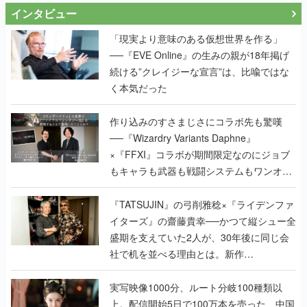
インタビュー
「現実より意味のある仮想世界を作る」
──『EVE Online』の生みの親が18年掲げ
続ける”クレイジーな宣言”は、比喩ではな
く本気だった
作り込みのすさまじさにコラボ先も驚嘆
──『Wizardry Variants Daphne』
×『FFXI』コラボが期間限定なのにジョブ
もキャラも武器も戦闘システムもワンオフ
で作り込まれた理由を両ディレクターに聞
く
『TATSUJIN』の弓削雅稔×『ライデンファ
イターズ』の齋藤貴幸──かつて縦シュー全
盛期を支えていた2人が、30年後に同じ会
社で机を並べる理由とは。新作
『TATSUJIN EXTREME』で初タッグを組
んだレジェンド2人に訊く開発秘話
実写映像1000分、ルート分岐100種類以
上。配信開始5日で100万本を売った、中国