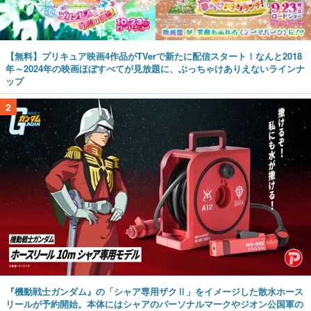
【無料】プリキュア映画4作品がTVerで新たに配信スタート！なんと2018
年～2024年の映画ほぼすべてが見放題に、ぶっちゃけありえないラインナ
ップ
2
『機動戦士ガンダム』の「シャア専用ザクⅡ」をイメージした散水ホース
リールが予約開始。本体にはシャアのパーソナルマークやジオン公国軍の