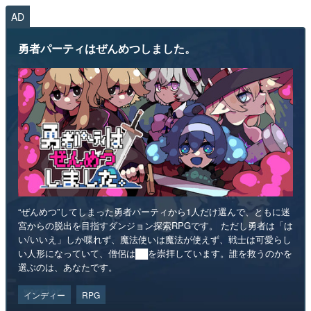
AD
勇者パーティはぜんめつしました。
“ぜんめつ”してしまった勇者パーティから1人だけ選んで、ともに迷
宮からの脱出を目指すダンジョン探索RPGです。 ただし勇者は「は
い/いいえ」しか喋れず、魔法使いは魔法が使えず、戦士は可愛らし
い人形になっていて、僧侶は██を崇拝しています。誰を救うのかを
選ぶのは、あなたです。
インディー
RPG