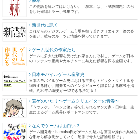
赫本
この物語を解いてはいけない。『赫本』は、〈試験問題〉の形
をした短編ホラー小説集です。
新世代に訊く
これからのデジタルゲーム市場を担う若きクリエイター達の姿
を追い、彼らのルーツと情熱を探っていきます。
ゲーム世代の作家たち
ゲームに多大な影響を受けた作家さんに取材し、ゲームが日本
のコンテンツ産業やカルチャーに与えた影響を探る企画です。
日本モバイルゲーム産業史
日本のモバイルゲーム史における主要なトピック・タイトルを
網羅するほか、開発者へのインタビューや識者による解説を掲
載。約20年の歴史が一望できる決定版！
若ゲのいたり〜ゲームクリエイターの青春〜
『うつヌケ』『ペンと箸』等で知られるマンガ家・田中圭一先
生によるゲーム業界レポートマンガです。
なんでゲームは面白い？
ゲーム開発者・hamatsu氏がゲームの魅力を画面や操作の具体的
な形から解き明かしていく、硬派で骨太な評論連載です。