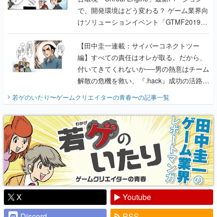
で、開発環境はどう変わる？ ゲーム業界向
けソリューションイベント「GTMF2019」
に行って、より理解を深めよう【PR】
【田中圭一連載：サイバーコネクトツー
編】すべての責任はオレが取る。だから、
付いてきてくれないか──男の熱意はチーム
解散の危機を救い、『.hack』成功の活路を
開く。業界の快男児・松山 洋に流れる血は
若ゲのいたり〜ゲームクリエイターの青春〜
の記事一覧
『少年ジャンプ』色だった【若ゲのいた
り】
X
Youtube
Discord
RSS