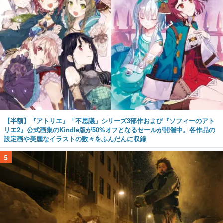
【半額】『アトリエ』「不思議」シリーズ3部作および『ソフィーのアト
リエ2』公式画集のKindle版が50%オフとなるセールが開催中。各作品の
設定画や美麗なイラストの数々をふんだんに収録
5