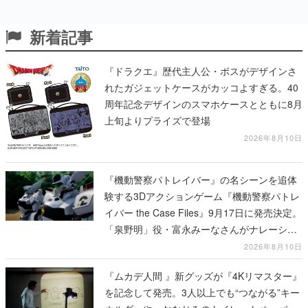
新着記事
『ドラクエ』歴代主人公・ボスがデザインさ
れたガジェットケースがカッコよすぎる。40
周年記念デザインのスマホケースとともに8月
上旬よりプライズで登場
2026年8月10日
『機動警察パトレイバー』の名シーンを追体
験する3Dアクションゲーム『機動警察パトレ
イバー the Case Files』9月17日に発売決定。
「泉野明」役・富永みーなさんがナレーショ
ンを務めるWEBCM第2弾が公開
2026年8月10日
『ムカデ人間 』新グッズが『4Kリマスター』
を記念して発売。3人以上でも“つながる”キー