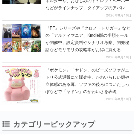
ホルダーや、おなじみのトイレットペーパー
などがラインナップ、タイアップのアパレル
グッズも公開され映画と現実世界が「つなが
2026年8月10日
る」
『FF』シリーズや『クロノ・トリガー』など
の「アルティマニア」Kindle版の半額セール
が開催中。設定資料やシナリオ考察、開発秘
話などモリモリの攻略本がお得に買える
2026年8月10日
『ポケモン』「ヤドン」のビーズソファがニ
トリ公式通販にて販売中。かわいらしい顔や
立体感のある耳、ソファの後ろについたしっ
ぽなどで「ヤドン」のかわいさを表現
2026年8月10日
カテゴリーピックアップ