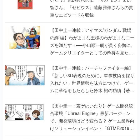
智さん、『ゼビウス』遠藤雅伸さんらの貴
重なエピソードを収録
【田中圭一連載：アイマス/ガンダム 戦場
の絆 編】わがままな王様のわがままなニー
ズを満たす！──小山順一朗が貫く姿勢に、
ゲームクリエイターとしての矜持を見た
【若ゲのいたり最終回】
【田中圭一連載：バーチャファイター編】
「新しい3D表現のために、軍事技術を採り
入れたい」世界情勢を味方につけて、ゲー
ムに革命をもたらした鈴木 裕の功績【若ゲ
のいたり】
【田中圭一：若ゲのいたり】ゲーム開発統
合環境「Unreal Engine」最新バージョン
で、開発環境はどう変わる？ ゲーム業界向
けソリューションイベント「GTMF2019」
に行って、より理解を深めよう【PR】