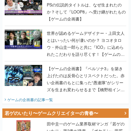
PSの伝説的タイトルは、なぜ生まれたの
か？そして『LOOP8』へ受け継がれたもの
【ゲームの企画書】
世界が認めるゲームデザイナー・上田文人
とはいったい何が凄いのか？ ヨコオタロ
ウ・外山圭一郎らと共に『ICO』に込めら
れたこだわりを語り尽くす！【ゲームの企
画書】
【ゲームの企画書】『ペルソナ3』を築き
上げたのは反骨心とリスペクトだった。赤
い企画書のもとに集った“愚連隊”がシリー
ズを生まれ変わらせるまで【橋野桂インタ
ビュー】
ゲームの企画書
の記事一覧
若ゲのいたり〜ゲームクリエイターの青春〜
田中圭一のゲーム業界取材マンガ『若ゲの
いたり』第2巻が発売。『ポケモン』田尻