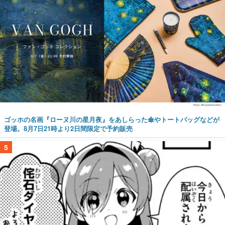
ゴッホの名画『ローヌ川の星月夜』をあしらった傘やトートバッグなどが
登場。8月7日21時より2日間限定で予約販売
5