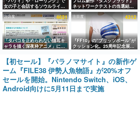
「パリィ」や「ローリング」で
フロム新作『ダスクブラッド』
女の子と会話するソウルライク
ネットワークテストの当選結果
インタビュー
恋愛ゲーム『小早川さんはソウ
が8月7日22時に発表。応募サイ
注目度
4631
注目度
4312
ルライク』無料公開。返事に失
トのマイページから確認可能、
連載・特集一覧
敗すると「YOU DIED」
テスト実施は8月21日～24日
殿堂入り記事
「タバコを止められない猫耳キ
『FF10』の“ブリッツボール”が
SNS拡散数が数千以上！ ページビュー数万以上！ などな
ど。多くの人々に読まれた、電ファミ渾身の“殿堂入り”記
ャラを描く深夜枠アニメ」に視
クッション化。25周年記念展
事をまとめました。
聴者の一部から批判意見。違法
「FINAL FANTASY X
薬物の使用と思しき描写も含め
MUSEUM-幻光の記憶-」のグッ
【初セール】『パラノマサイト』の新作ゲ
ゲームの企画書
て、BPOが議論を交わす
ズ情報が一部公開
名作ゲームクリエイターの方々に製作時のエピソードをお
ーム『FILE38 伊勢人魚物語』が20%オフ
聞きし、ヒットする企画（ゲーム）とは何か？を探ってい
きます。
セールを開始。Nintendo Switch、iOS、
赫本
Android向けに5月11日まで実施
この物語を解いてはいけない。『赫本』は、〈試験問題〉
の形をした短編ホラー小説集です。
新世代に訊く
これからのデジタルゲーム市場を担う若きクリエイター達
の姿を追い、彼らのルーツと情熱を探っていきます。
ゲーム世代の作家たち
ゲームに多大な影響を受けた作家さんに取材し、ゲームが