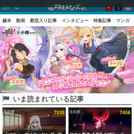
広告をスキップ
赫本
動画
殿堂入り記事
インタビュー
特集記事
マンガ
いま読まれている記事
ピックアップ
注目度
7535
注目度
7458
電ファミのいま読まれている記事ランキング
アプリセール情報