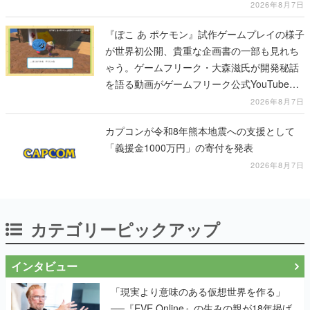
2026年8月7日
『ぽこ あ ポケモン』試作ゲームプレイの様子
が世界初公開、貴重な企画書の一部も見れち
ゃう。ゲームフリーク・大森滋氏が開発秘話
を語る動画がゲームフリーク公式YouTubeで
公開中
2026年8月7日
カプコンが令和8年熊本地震への支援として
「義援金1000万円」の寄付を発表
2026年8月7日
カテゴリーピックアップ
インタビュー
「現実より意味のある仮想世界を作る」
──『EVE Online』の生みの親が18年掲げ