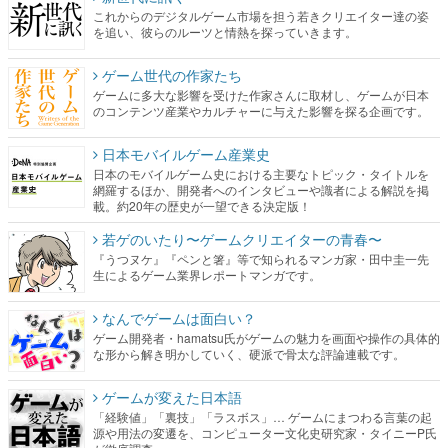
これからのデジタルゲーム市場を担う若きクリエイター達の姿
を追い、彼らのルーツと情熱を探っていきます。
ゲーム世代の作家たち
ゲームに多大な影響を受けた作家さんに取材し、ゲームが日本
のコンテンツ産業やカルチャーに与えた影響を探る企画です。
日本モバイルゲーム産業史
日本のモバイルゲーム史における主要なトピック・タイトルを
網羅するほか、開発者へのインタビューや識者による解説を掲
載。約20年の歴史が一望できる決定版！
若ゲのいたり〜ゲームクリエイターの青春〜
『うつヌケ』『ペンと箸』等で知られるマンガ家・田中圭一先
生によるゲーム業界レポートマンガです。
なんでゲームは面白い？
ゲーム開発者・hamatsu氏がゲームの魅力を画面や操作の具体的
な形から解き明かしていく、硬派で骨太な評論連載です。
ゲームが変えた日本語
「経験値」「裏技」「ラスボス」… ゲームにまつわる言葉の起
源や用法の変遷を、コンピューター文化史研究家・タイニーP氏