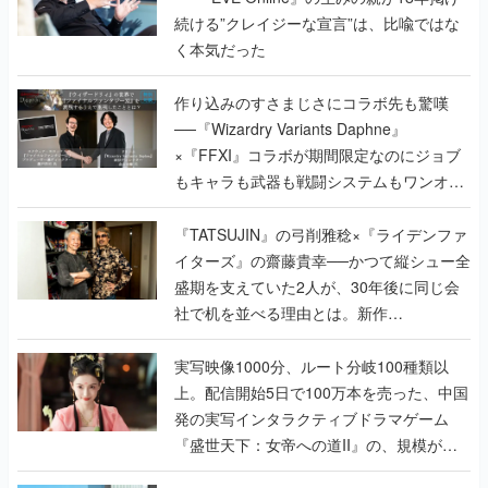
続ける”クレイジーな宣言”は、比喩ではな
く本気だった
作り込みのすさまじさにコラボ先も驚嘆
──『Wizardry Variants Daphne』
×『FFXI』コラボが期間限定なのにジョブ
もキャラも武器も戦闘システムもワンオフ
で作り込まれた理由を両ディレクターに聞
く
『TATSUJIN』の弓削雅稔×『ライデンファ
イターズ』の齋藤貴幸──かつて縦シュー全
盛期を支えていた2人が、30年後に同じ会
社で机を並べる理由とは。新作
『TATSUJIN EXTREME』で初タッグを組
んだレジェンド2人に訊く開発秘話
実写映像1000分、ルート分岐100種類以
上。配信開始5日で100万本を売った、中国
発の実写インタラクティブドラマゲーム
『盛世天下：女帝への道II』の、規模が違
うこだわりをプロデューサーに聞いた