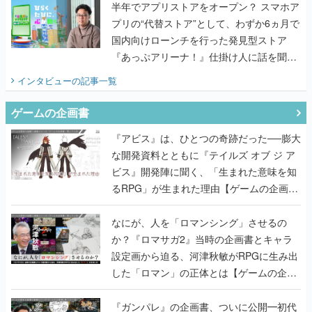
半年でアプリストアをオープン？ スマホア
プリの“代替ストア”として、わずか6ヵ月で
国内向けローンチを行った発見型ストア
『あっぷアリーナ！』仕掛け人に話を聞い
てみた
インタビュー
の記事一覧
ゲームの企画書
『アビス』は、ひとつの奇跡だった──膨大
な開発資料とともに『テイルズ オブ ジ ア
ビス』開発陣に聞く、「生まれた意味を知
るRPG」が生まれた理由【ゲームの企画
書】
なにが、人を「ロマンシング」させるの
か？『ロマサガ2』当時の企画書とキャラ
設定画から迫る、河津秋敏がRPGに生み出
した「ロマン」の正体とは【ゲームの企画
書】
『ガンパレ』の企画書、ついに公開━初代