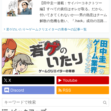
【田中圭一連載：サイバーコネクトツー
編】すべての責任はオレが取る。だから、
付いてきてくれないか──男の熱意はチーム
解散の危機を救い、『.hack』成功の活路を
開く。業界の快男児・松山 洋に流れる血は
若ゲのいたり〜ゲームクリエイターの青春〜
の記事一覧
『少年ジャンプ』色だった【若ゲのいた
り】
X
Youtube
Discord
RSS