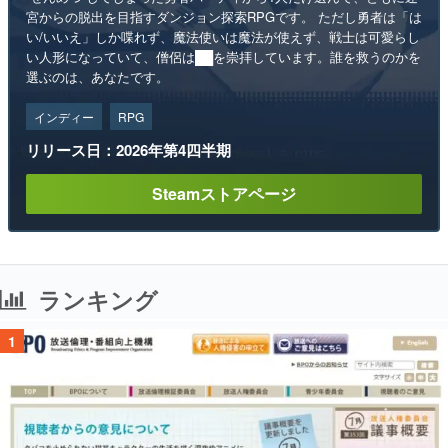
宮からの脱出を目指すダンジョン探索RPGです。 ただし勇者は「は
い/いいえ」しか喋れず、魔法使いは魔法が使えず、戦士は可愛らし
い人形になっていて、僧侶は██を崇拝しています。誰を救うのかを
選ぶのは、あなたです。
インディー
RPG
リリース日：2026年第4四半期
Steamストアページ
ランキング
1