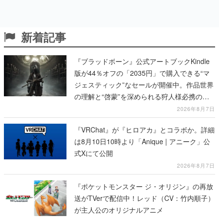
新着記事
『ブラッドボーン』公式アートブックKindle
版が44％オフの「2035円」で購入できる“マ
ジェスティック”なセールが開催中。作品世界
の理解と“啓蒙”を深められる狩人様必携の一
冊
2026年8月7日
『VRChat』が『ヒロアカ』とコラボか。詳細
は8月10日10時より「Anique | アニーク」公
式Xにて公開
2026年8月7日
『ポケットモンスター ジ・オリジン』の再放
送がTVerで配信中！レッド（CV：竹内順子）
が主人公のオリジナルアニメ