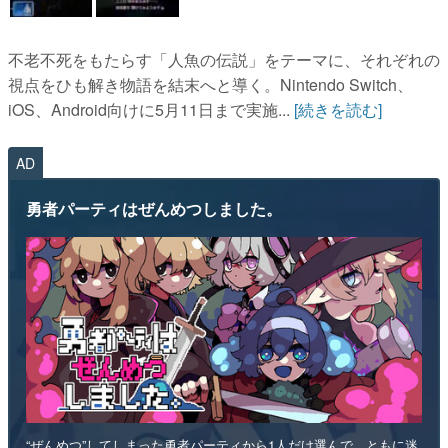
不老不死をもたらす「人魚の伝説」をテーマに、それぞれの
視点をひも解き物語を結末へと導く。Nintendo Switch、
iOS、Android向けに5月11日まで実施...
[続きを読む]
AD
勇者パーティはぜんめつしました。
“ぜんめつ”してしまった勇者パーティから1人だけ選んで、ともに迷