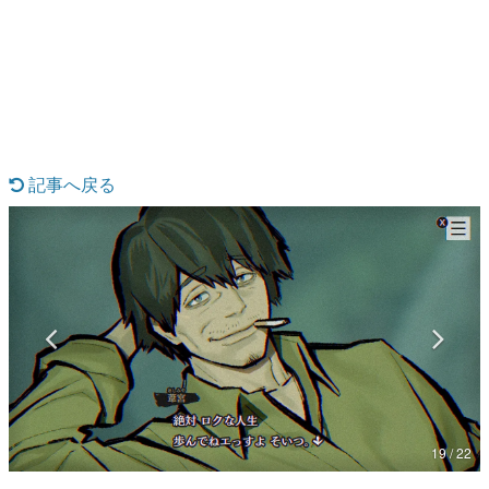
日本のコンテンツ産業やカルチャーに与えた影響を探る企
画です。
日本モバイルゲーム産業史
日本のモバイルゲーム史における主要なトピック・タイト
ルを網羅するほか、開発者へのインタビューや識者による
解説を掲載。約20年の歴史が一望できる決定版！
若ゲのいたり〜ゲームクリエイターの青春〜
『うつヌケ』『ペンと箸』等で知られるマンガ家・田中圭
記事へ戻る
一先生によるゲーム業界レポートマンガです。
なんでゲームは面白い？
ゲーム開発者・hamatsu氏がゲームの魅力を画面や操作の
具体的な形から解き明かしていく、硬派で骨太な評論連載
です。
ゲームが変えた日本語
「経験値」「裏技」「ラスボス」… ゲームにまつわる言葉
の起源や用法の変遷を、コンピューター文化史研究家・タ
イニーP氏が徹底調査。
カテゴリ
19 / 22
特集記事