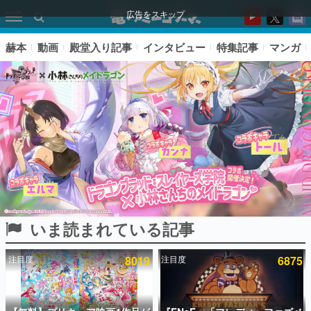
広告をスキップ
赫本
動画
殿堂入り記事
インタビュー
特集記事
マンガ
いま読まれている記事
ピックアップ
注目度
8019
注目度
6875
電ファミのいま読まれている記事ランキング
アプリセール情報