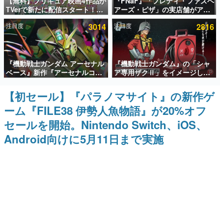
【無料】プリキュア映画4作品が
『FNaF』「フレディ・ファズベ
TVerで新たに配信スタート！な
アーズ・ピザ」の実店舗がアメ
インタビュー
んと2018年～2024年の映画ほぼ
リカの商業施設「American
注目度
3014
注目度
2816
すべてが見放題に、ぶっちゃけ
Dream」に2027年オープン！
連載・特集一覧
ありえないラインナップ
ScottGamesとの共同開発、食
事だけでなくステージショーや
没入型のホラー体験も楽しめる
殿堂入り記事
『機動戦士ガンダム アーセナル
『機動戦士ガンダム』の「シャ
SNS拡散数が数千以上！ ページビュー数万以上！ などな
ど。多くの人々に読まれた、電ファミ渾身の“殿堂入り”記
ベース』新作『アーセナルコマ
ア専用ザクⅡ」をイメージした
事をまとめました。
ンダー』発表！8月28日からオ
散水ホースリールが予約開始。
ープンベータテスト開催、2027
本体にはシャアのパーソナルマ
【初セール】『パラノマサイト』の新作ゲ
ゲームの企画書
年2月下旬に稼働予定
ークやジオン公国軍のエンブレ
名作ゲームクリエイターの方々に製作時のエピソードをお
ーム『FILE38 伊勢人魚物語』が20%オフ
ム、型式番号などを配置
聞きし、ヒットする企画（ゲーム）とは何か？を探ってい
きます。
セールを開始。Nintendo Switch、iOS、
赫本
Android向けに5月11日まで実施
この物語を解いてはいけない。『赫本』は、〈試験問題〉
の形をした短編ホラー小説集です。
新世代に訊く
これからのデジタルゲーム市場を担う若きクリエイター達
の姿を追い、彼らのルーツと情熱を探っていきます。
ゲーム世代の作家たち
ゲームに多大な影響を受けた作家さんに取材し、ゲームが