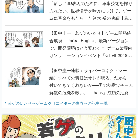
「新しい3D表現のために、軍事技術を採り
入れたい」世界情勢を味方につけて、ゲー
ムに革命をもたらした鈴木 裕の功績【若ゲ
のいたり】
【田中圭一：若ゲのいたり】ゲーム開発統
合環境「Unreal Engine」最新バージョン
で、開発環境はどう変わる？ ゲーム業界向
けソリューションイベント「GTMF2019」
に行って、より理解を深めよう【PR】
【田中圭一連載：サイバーコネクトツー
編】すべての責任はオレが取る。だから、
付いてきてくれないか──男の熱意はチーム
解散の危機を救い、『.hack』成功の活路を
開く。業界の快男児・松山 洋に流れる血は
若ゲのいたり〜ゲームクリエイターの青春〜
の記事一覧
『少年ジャンプ』色だった【若ゲのいた
り】