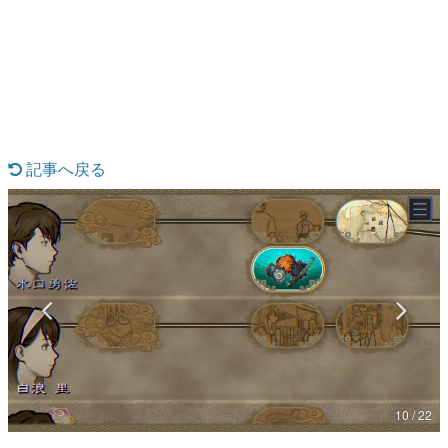
日本のコンテンツ産業やカルチャーに与えた影響を探る企
画です。
日本モバイルゲーム産業史
日本のモバイルゲーム史における主要なトピック・タイト
ルを網羅するほか、開発者へのインタビューや識者による
解説を掲載。約20年の歴史が一望できる決定版！
若ゲのいたり〜ゲームクリエイターの青春〜
『うつヌケ』『ペンと箸』等で知られるマンガ家・田中圭
記事へ戻る
一先生によるゲーム業界レポートマンガです。
なんでゲームは面白い？
ゲーム開発者・hamatsu氏がゲームの魅力を画面や操作の
具体的な形から解き明かしていく、硬派で骨太な評論連載
です。
ゲームが変えた日本語
「経験値」「裏技」「ラスボス」… ゲームにまつわる言葉
の起源や用法の変遷を、コンピューター文化史研究家・タ
イニーP氏が徹底調査。
カテゴリ
10 / 22
特集記事