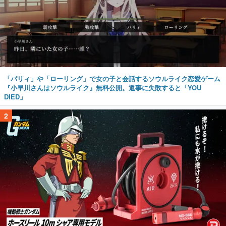
「パリィ」や「ローリング」で女の子と会話するソウルライク恋愛ゲーム
『小早川さんはソウルライク』無料公開。返事に失敗すると「YOU
DIED」
2