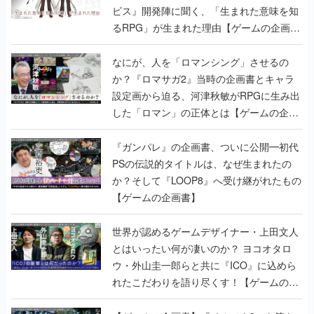
ビス』開発陣に聞く、「生まれた意味を知
るRPG」が生まれた理由【ゲームの企画
書】
なにが、人を「ロマンシング」させるの
か？『ロマサガ2』当時の企画書とキャラ
設定画から迫る、河津秋敏がRPGに生み出
した「ロマン」の正体とは【ゲームの企画
書】
『ガンパレ』の企画書、ついに公開━初代
PSの伝説的タイトルは、なぜ生まれたの
か？そして『LOOP8』へ受け継がれたもの
【ゲームの企画書】
世界が認めるゲームデザイナー・上田文人
とはいったい何が凄いのか？ ヨコオタロ
ウ・外山圭一郎らと共に『ICO』に込めら
れたこだわりを語り尽くす！【ゲームの企
画書】