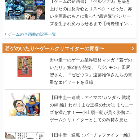
【ゲームの企画書】『ペルソナ3』を築き
上げたのは反骨心とリスペクトだった。赤
い企画書のもとに集った“愚連隊”がシリー
ズを生まれ変わらせるまで【橋野桂インタ
ビュー】
ゲームの企画書
の記事一覧
若ゲのいたり〜ゲームクリエイターの青春〜
田中圭一のゲーム業界取材マンガ『若ゲの
いたり』第2巻が発売。『ポケモン』田尻
智さん、『ゼビウス』遠藤雅伸さんらの貴
重なエピソードを収録
【田中圭一連載：アイマス/ガンダム 戦場
の絆 編】わがままな王様のわがままなニー
ズを満たす！──小山順一朗が貫く姿勢に、
ゲームクリエイターとしての矜持を見た
【若ゲのいたり最終回】
【田中圭一連載：バーチャファイター編】