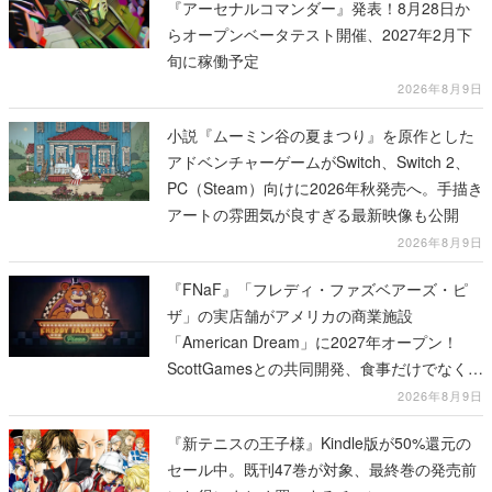
『アーセナルコマンダー』発表！8月28日か
らオープンベータテスト開催、2027年2月下
旬に稼働予定
2026年8月9日
小説『ムーミン谷の夏まつり』を原作とした
アドベンチャーゲームがSwitch、Switch 2、
PC（Steam）向けに2026年秋発売へ。手描き
アートの雰囲気が良すぎる最新映像も公開
2026年8月9日
『FNaF』「フレディ・ファズベアーズ・ピ
ザ」の実店舗がアメリカの商業施設
「American Dream」に2027年オープン！
ScottGamesとの共同開発、食事だけでなくス
テージショーや没入型のホラー体験も楽しめ
2026年8月9日
る
『新テニスの王子様』Kindle版が50%還元の
セール中。既刊47巻が対象、最終巻の発売前