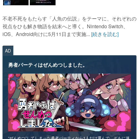
不老不死をもたらす「人魚の伝説」をテーマに、それぞれの
視点をひも解き物語を結末へと導く。Nintendo Switch、
iOS、Android向けに5月11日まで実施...
[続きを読む]
AD
勇者パーティはぜんめつしました。
“ぜんめつ”してしまった勇者パーティから1人だけ選んで、ともに迷