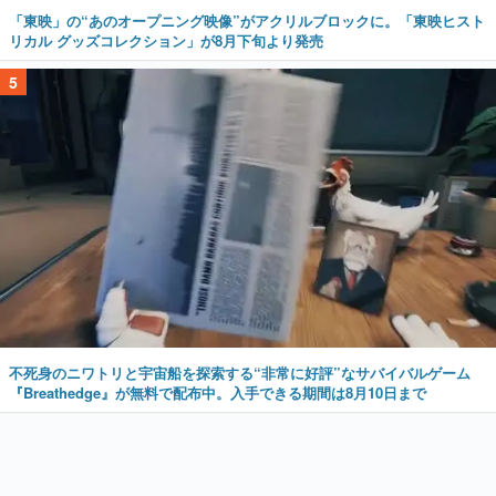
「東映」の“あのオープニング映像”がアクリルブロックに。「東映ヒスト
リカル グッズコレクション」が8月下旬より発売
5
不死身のニワトリと宇宙船を探索する“非常に好評”なサバイバルゲーム
『Breathedge』が無料で配布中。入手できる期間は8月10日まで