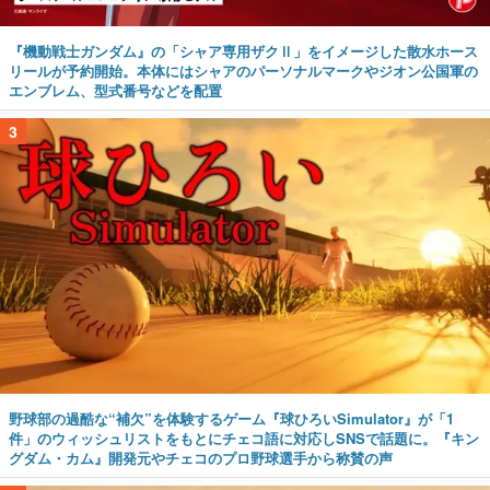
『機動戦士ガンダム』の「シャア専用ザクⅡ」をイメージした散水ホース
リールが予約開始。本体にはシャアのパーソナルマークやジオン公国軍の
エンブレム、型式番号などを配置
3
野球部の過酷な“補欠”を体験するゲーム『球ひろいSimulator』が「1
件」のウィッシュリストをもとにチェコ語に対応しSNSで話題に。『キン
グダム・カム』開発元やチェコのプロ野球選手から称賛の声