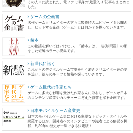
くの人々に読まれた、電ファミ渾身の“殿堂入り”記事をまとめま
した。
ゲームの企画書
名作ゲームクリエイターの方々に製作時のエピソードをお聞き
し、ヒットする企画（ゲーム）とは何か？を探っていきます。
赫本
この物語を解いてはいけない。『赫本』は、〈試験問題〉の形
をした短編ホラー小説集です。
新世代に訊く
これからのデジタルゲーム市場を担う若きクリエイター達の姿
を追い、彼らのルーツと情熱を探っていきます。
ゲーム世代の作家たち
ゲームに多大な影響を受けた作家さんに取材し、ゲームが日本
のコンテンツ産業やカルチャーに与えた影響を探る企画です。
日本モバイルゲーム産業史
日本のモバイルゲーム史における主要なトピック・タイトルを
網羅するほか、開発者へのインタビューや識者による解説を掲
載。約20年の歴史が一望できる決定版！