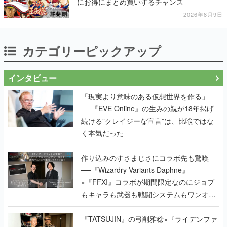
にお得にまとめ買いするチャンス
2026年8月9日
カテゴリーピックアップ
インタビュー
「現実より意味のある仮想世界を作る」
──『EVE Online』の生みの親が18年掲げ
続ける”クレイジーな宣言”は、比喩ではな
く本気だった
作り込みのすさまじさにコラボ先も驚嘆
──『Wizardry Variants Daphne』
×『FFXI』コラボが期間限定なのにジョブ
もキャラも武器も戦闘システムもワンオフ
で作り込まれた理由を両ディレクターに聞
く
『TATSUJIN』の弓削雅稔×『ライデンファ