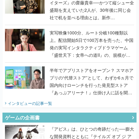
イターズ』の齋藤貴幸──かつて縦シュー全
盛期を支えていた2人が、30年後に同じ会
社で机を並べる理由とは。新作
『TATSUJIN EXTREME』で初タッグを組
んだレジェンド2人に訊く開発秘話
実写映像1000分、ルート分岐100種類以
上。配信開始5日で100万本を売った、中国
発の実写インタラクティブドラマゲーム
『盛世天下：女帝への道II』の、規模が違
うこだわりをプロデューサーに聞いた
半年でアプリストアをオープン？ スマホア
プリの“代替ストア”として、わずか6ヵ月で
国内向けローンチを行った発見型ストア
『あっぷアリーナ！』仕掛け人に話を聞い
てみた
インタビュー
の記事一覧
ゲームの企画書
『アビス』は、ひとつの奇跡だった──膨大
な開発資料とともに『テイルズ オブ ジ ア