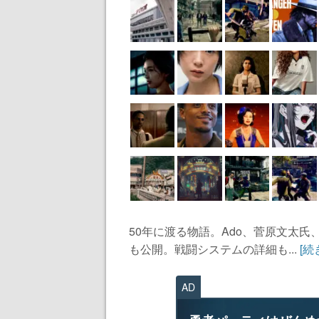
50年に渡る物語。Ado、菅原文太
も公開。戦闘システムの詳細も...
[続
AD