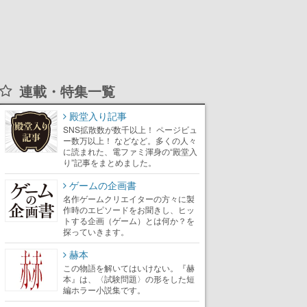
連載・特集一覧
殿堂入り記事
SNS拡散数が数千以上！ ページビュ
ー数万以上！ などなど。多くの人々
に読まれた、電ファミ渾身の“殿堂入
り”記事をまとめました。
ゲームの企画書
名作ゲームクリエイターの方々に製
作時のエピソードをお聞きし、ヒッ
トする企画（ゲーム）とは何か？を
探っていきます。
赫本
この物語を解いてはいけない。『赫
本』は、〈試験問題〉の形をした短
編ホラー小説集です。