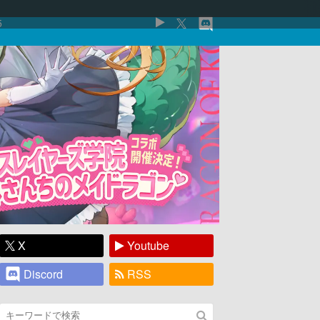
5
X
Youtube
Discord
RSS