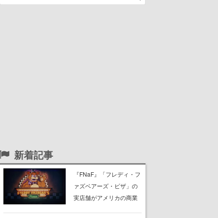
新着記事
『FNaF』「フレディ・フ
ァズベアーズ・ピザ」の
実店舗がアメリカの商業
施設「American Dream」