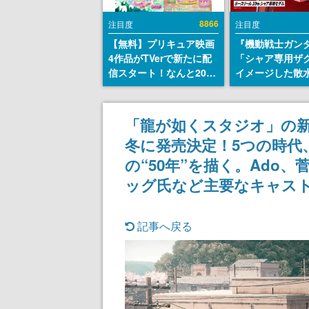
8866
注目度
注目度
【無料】プリキュア映画
『機動戦士ガン
4作品がTVerで新たに配
「シャア専用ザ
信スタート！なんと2018
イメージした散
年～2024年の映画ほぼす
リールが予約開
べてが見放題に、ぶっち
にはシャアのパ
ゃけありえないラインナ
マークやジオン
「龍が如くスタジオ」の新
ップ
エンブレム、型
冬に発売決定！5つの時代
どを配置
の“50年”を描く。Ado
ッグ氏など主要なキャス
記事へ戻る