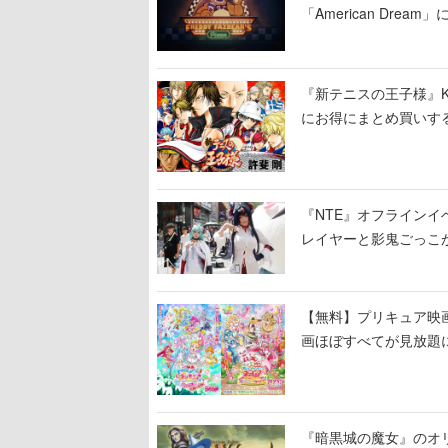
「American Dre
ージショーや没入型の
『新テニスの王子様』K
にお得にまとめ買いす
『NTE』オフライン
レイヤーと影鬼ごっこ
【無料】プリキュア映画
画ほぼすべてが見放題
『暗黒城の魔女』のオ