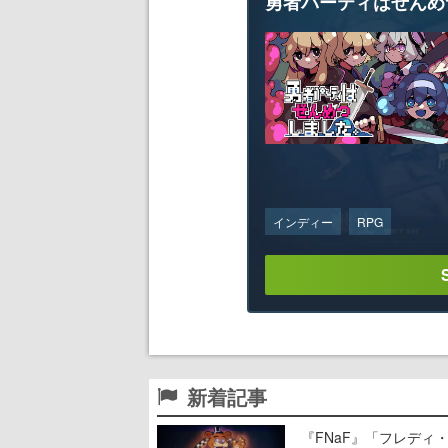
勇者パーティはぜんめ
インディー
RPG
新着記事
『FNaF』「フレデ