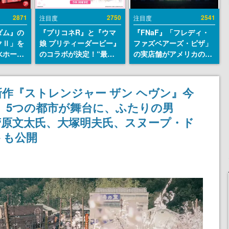
2871
2750
2541
注目度
注目度
ダム』の
『プリコネR』と『ウマ
『FNaF』「フレディ・
クⅡ」を
娘 プリティーダービー』
ファズベアーズ・ピザ」
水ホース
のコラボが決定！“最大
の実店舗がアメリカの商
始。本体
170連無料”の8.5周年キ
業施設「American
ーソナル
ャンペーンなども発表
Dream」に2027年オープ
公国軍の
ン！ScottGamesとの共
作『ストレンジャー ザン ヘヴン』今
式番号な
同開発、食事だけでなく
、5つの都市が舞台に、ふたりの男
ステージショーや没入型
のホラー体験も楽しめる
、菅原文太氏、大塚明夫氏、スヌープ・ド
トも公開