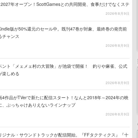
am」に2027年オープン！ScottGamesとの共同開発、食事だけでなくステ
ホラー体験も楽しめる
2026年8月9日
indle版が50%還元のセール中。既刊47巻が対象、最終巻の発売前
るチャンス
2026年8月9日
イベント「メェメェ村の大冒険」が池袋で開催！ 釣りや麻雀、公式
が楽しめる
2026年8月9日
4作品がTVerで新たに配信スタート！なんと2018年～2024年の映
に、ぶっちゃけありえないラインナップ
2026年8月9日
リジナル・サウンドトラックが配信開始。『FFタクティクス』『十