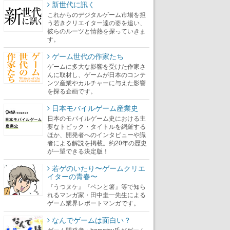
新世代に訊く
これからのデジタルゲーム市場を担
う若きクリエイター達の姿を追い、
彼らのルーツと情熱を探っていきま
す。
ゲーム世代の作家たち
ゲームに多大な影響を受けた作家さ
んに取材し、ゲームが日本のコンテ
ンツ産業やカルチャーに与えた影響
を探る企画です。
日本モバイルゲーム産業史
日本のモバイルゲーム史における主
要なトピック・タイトルを網羅する
ほか、開発者へのインタビューや識
者による解説を掲載。約20年の歴史
が一望できる決定版！
若ゲのいたり〜ゲームクリエ
イターの青春〜
『うつヌケ』『ペンと箸』等で知ら
れるマンガ家・田中圭一先生による
ゲーム業界レポートマンガです。
なんでゲームは面白い？
ゲーム開発者・hamatsu氏がゲーム