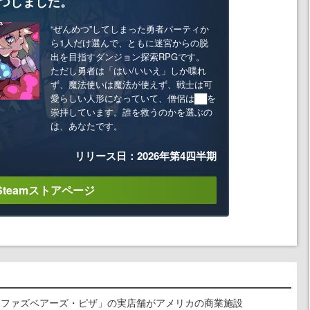
つしました。
“ぜんめつ”してしまった勇者パーティか
ら1人だけ選んで、ともに迷宮からの脱
出を目指すダンジョン探索RPGです。
ただし勇者は「はい/いいえ」しか喋れ
ず、魔法使いは魔法が使えず、戦士は可
愛らしい人形になっていて、僧侶は██を
崇拝しています。誰を救うのかを選ぶの
は、あなたです。
リリース日：2026年第4四半期
Steamストアページ
ィ・ファズベアーズ・ピザ」の実店舗がアメリカの商業施設