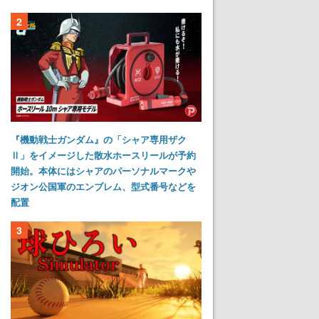
2
『機動戦士ガンダム』の「シャア専用ザク
Ⅱ」をイメージした散水ホースリールが予約
開始。本体にはシャアのパーソナルマークや
ジオン公国軍のエンブレム、型式番号などを
配置
3