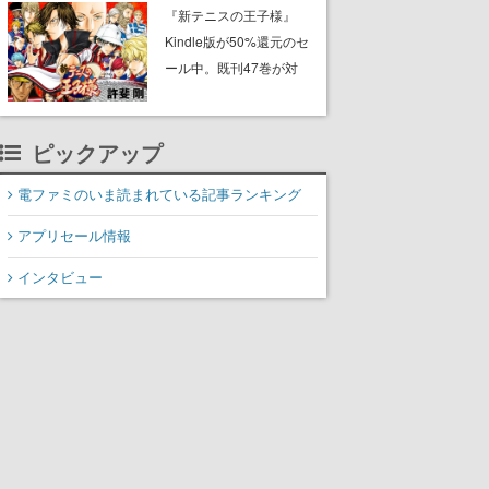
に2027年オープン！
『新テニスの王子様』
ScottGamesとの共同開
Kindle版が50%還元のセ
発、食事だけでなくステ
ール中。既刊47巻が対
ージショーや没入型のホ
象、最終巻の発売前にお
ラー体験も楽しめる
得にまとめ買いするチャ
ンス
ピックアップ
電ファミのいま読まれている記事ランキング
アプリセール情報
インタビュー