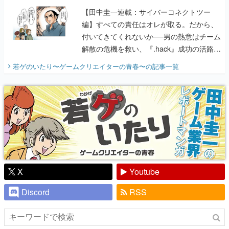
【田中圭一連載：サイバーコネクトツー
編】すべての責任はオレが取る。だから、
付いてきてくれないか──男の熱意はチーム
解散の危機を救い、『.hack』成功の活路を
開く。業界の快男児・松山 洋に流れる血は
若ゲのいたり〜ゲームクリエイターの青春〜
の記事一覧
『少年ジャンプ』色だった【若ゲのいた
り】
X
Youtube
Discord
RSS