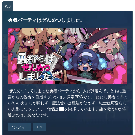
AD
勇者パーティはぜんめつしました。
“ぜんめつ”してしまった勇者パーティから1人だけ選んで、ともに迷
宮からの脱出を目指すダンジョン探索RPGです。 ただし勇者は「は
い/いいえ」しか喋れず、魔法使いは魔法が使えず、戦士は可愛らし
い人形になっていて、僧侶は██を崇拝しています。誰を救うのかを
選ぶのは、あなたです。
インディー
RPG