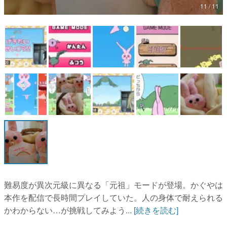
11 / 11
マンガ
女性向け
アプリレビュー
その他
電ファミニコゲーマーとは？
運営：株式会社マレ
難易度が異次元級に異なる「元祖」モードが登場。かぐやは
本作を配信で長時間プレイしていた。人の身体で耐えられる
かわからない…が挑戦してみよう...
[続きを読む]