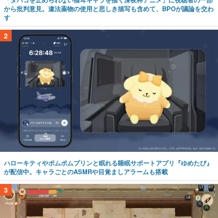
から批判意見。違法薬物の使用と思しき描写も含めて、BPOが議論を交わ
す
2
ハローキティやポムポムプリンと眠れる睡眠サポートアプリ『ゆめたび』
が配信中。キャラごとのASMRや目覚ましアラームも搭載
3