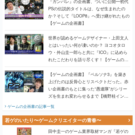
『ガンパレ』の企画書、ついに公開━初代
PSの伝説的タイトルは、なぜ生まれたの
か？そして『LOOP8』へ受け継がれたもの
【ゲームの企画書】
世界が認めるゲームデザイナー・上田文人
とはいったい何が凄いのか？ ヨコオタロ
ウ・外山圭一郎らと共に『ICO』に込めら
れたこだわりを語り尽くす！【ゲームの企
画書】
【ゲームの企画書】『ペルソナ3』を築き
上げたのは反骨心とリスペクトだった。赤
い企画書のもとに集った“愚連隊”がシリー
ズを生まれ変わらせるまで【橋野桂インタ
ビュー】
ゲームの企画書
の記事一覧
若ゲのいたり〜ゲームクリエイターの青春〜
田中圭一のゲーム業界取材マンガ『若ゲの