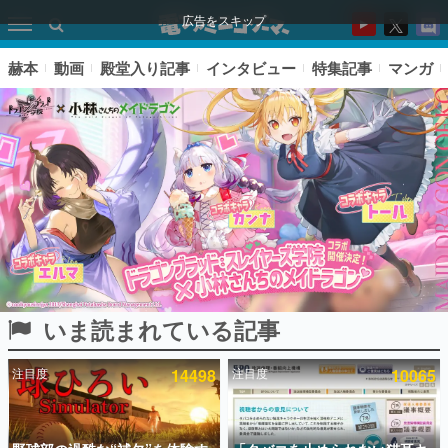
広告をスキップ
赫本
動画
殿堂入り記事
インタビュー
特集記事
マンガ
いま読まれている記事
ピックアップ
注目度
14498
注目度
10065
電ファミのいま読まれている記事ランキング
アプリセール情報