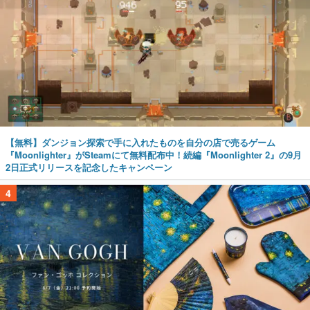
【無料】ダンジョン探索で手に入れたものを自分の店で売るゲーム
『Moonlighter』がSteamにて無料配布中！続編『Moonlighter 2』の9月
2日正式リリースを記念したキャンペーン
4