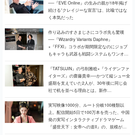
──『EVE Online』の生みの親が18年掲げ
続ける”クレイジーな宣言”は、比喩ではな
く本気だった
作り込みのすさまじさにコラボ先も驚嘆
──『Wizardry Variants Daphne』
×『FFXI』コラボが期間限定なのにジョブ
もキャラも武器も戦闘システムもワンオフ
で作り込まれた理由を両ディレクターに聞
く
『TATSUJIN』の弓削雅稔×『ライデンファ
イターズ』の齋藤貴幸──かつて縦シュー全
盛期を支えていた2人が、30年後に同じ会
社で机を並べる理由とは。新作
『TATSUJIN EXTREME』で初タッグを組
んだレジェンド2人に訊く開発秘話
実写映像1000分、ルート分岐100種類以
上。配信開始5日で100万本を売った、中国
発の実写インタラクティブドラマゲーム
『盛世天下：女帝への道II』の、規模が違
うこだわりをプロデューサーに聞いた