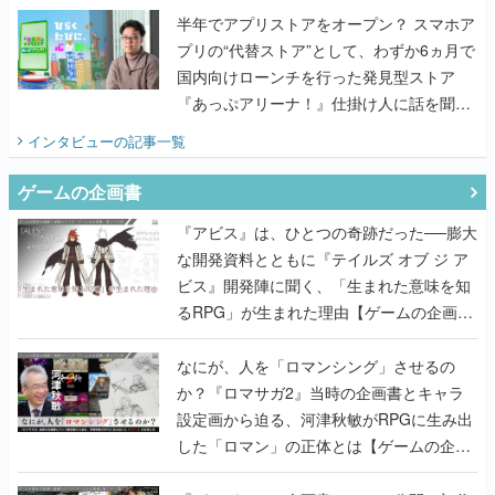
半年でアプリストアをオープン？ スマホア
プリの“代替ストア”として、わずか6ヵ月で
国内向けローンチを行った発見型ストア
『あっぷアリーナ！』仕掛け人に話を聞い
てみた
インタビュー
の記事一覧
ゲームの企画書
『アビス』は、ひとつの奇跡だった──膨大
な開発資料とともに『テイルズ オブ ジ ア
ビス』開発陣に聞く、「生まれた意味を知
るRPG」が生まれた理由【ゲームの企画
書】
なにが、人を「ロマンシング」させるの
か？『ロマサガ2』当時の企画書とキャラ
設定画から迫る、河津秋敏がRPGに生み出
した「ロマン」の正体とは【ゲームの企画
書】