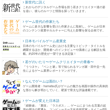
新世代に訊く
これからのデジタルゲーム市場を担う若きクリエイター達の姿
を追い、彼らのルーツと情熱を探っていきます。
ゲーム世代の作家たち
ゲームに多大な影響を受けた作家さんに取材し、ゲームが日本
のコンテンツ産業やカルチャーに与えた影響を探る企画です。
日本モバイルゲーム産業史
日本のモバイルゲーム史における主要なトピック・タイトルを
網羅するほか、開発者へのインタビューや識者による解説を掲
載。約20年の歴史が一望できる決定版！
若ゲのいたり〜ゲームクリエイターの青春〜
『うつヌケ』『ペンと箸』等で知られるマンガ家・田中圭一先
生によるゲーム業界レポートマンガです。
なんでゲームは面白い？
ゲーム開発者・hamatsu氏がゲームの魅力を画面や操作の具体的
な形から解き明かしていく、硬派で骨太な評論連載です。
ゲームが変えた日本語
「経験値」「裏技」「ラスボス」… ゲームにまつわる言葉の起
源や用法の変遷を、コンピューター文化史研究家・タイニーP氏