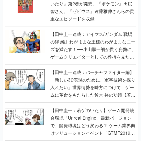
いたり』第2巻が発売。『ポケモン』田尻
智さん、『ゼビウス』遠藤雅伸さんらの貴
重なエピソードを収録
【田中圭一連載：アイマス/ガンダム 戦場
の絆 編】わがままな王様のわがままなニー
ズを満たす！──小山順一朗が貫く姿勢に、
ゲームクリエイターとしての矜持を見た
【若ゲのいたり最終回】
【田中圭一連載：バーチャファイター編】
「新しい3D表現のために、軍事技術を採り
入れたい」世界情勢を味方につけて、ゲー
ムに革命をもたらした鈴木 裕の功績【若ゲ
のいたり】
【田中圭一：若ゲのいたり】ゲーム開発統
合環境「Unreal Engine」最新バージョン
で、開発環境はどう変わる？ ゲーム業界向
けソリューションイベント「GTMF2019」
に行って、より理解を深めよう【PR】