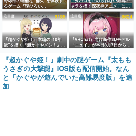
野球部の過酷な“補欠”を体験す
「タバコを止められない猫耳キ
るゲーム『球ひろい
ャラを描く深夜枠アニメ」に視
インタビュー
Simulator』が「1件」のウィッ
聴者の一部から批判意見。違法
注目度
9185
注目度
8624
シュリストをもとにチェコ語に
薬物の使用と思しき描写も含め
連載・特集一覧
対応しSNSで話題に。『キング
て、BPOが議論を交わす
ダム・カム』開発元やチェコの
プロ野球選手から称賛の声
殿堂入り記事
『超かぐや姫！』本編の“10年
『VRChat』向け新作3Dモデル
SNS拡散数が数千以上！ ページビュー数万以上！ などな
ど。多くの人々に読まれた、電ファミ渾身の“殿堂入り”記
後”を描く『超かぐやメシ！』
「ニュイ」が本日8月7日から
事をまとめました。
Web連載決定。新たなWebマン
BOOTHにて発売。瞳に光る星
ガレーベル「ビビビコミック」
や感情豊かな表情が、小悪魔か
『超かぐや姫！』劇中の謎ゲーム『太もも
ゲームの企画書
にて特別話が掲載スタート、あ
わいい
名作ゲームクリエイターの方々に製作時のエピソードをお
うさぎの大撃腿』iOS版も配信開始。なん
のお話には…まだ続きがある！
聞きし、ヒットする企画（ゲーム）とは何か？を探ってい
きます。
と「かぐやが遊んでいた高難易度版」を追
赫本
加
この物語を解いてはいけない。『赫本』は、〈試験問題〉
の形をした短編ホラー小説集です。
新世代に訊く
これからのデジタルゲーム市場を担う若きクリエイター達
の姿を追い、彼らのルーツと情熱を探っていきます。
ゲーム世代の作家たち
ゲームに多大な影響を受けた作家さんに取材し、ゲームが