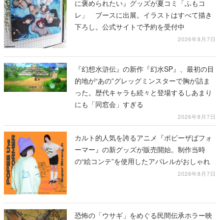
に褒められたい』グッズが夏コミ「ふもコ
レ」 ブースに出展。イラストはすべて描き
下ろし。公式サイトで予約を受付中
2026年8月7日
『幻想水滸伝』の新作『幻水SP』、最初の目
的地が“あの”グレッグミンスターで胸が詰ま
った。歴代キャラも続々と登場するしあまり
にも「同窓会」すぎる
2026年8月7日
カルト的人気を誇るアニメ『ポピーザぱフォ
ーマー』の新グッズが販売開始。制作当時
の“絵コンテ”を使用したアパレルがおしゃれ
2026年8月7日
恐怖の「ウサギ」をめぐる民間伝承ホラー映