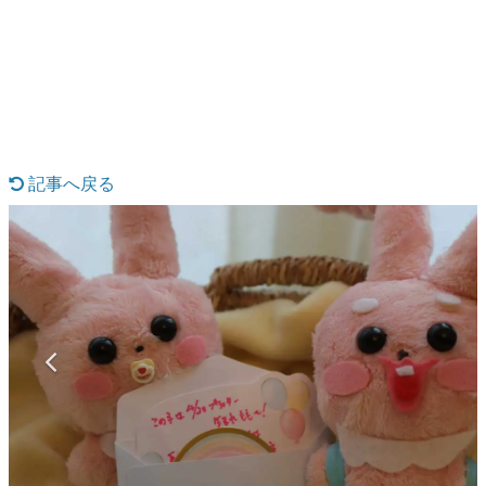
日本のコンテンツ産業やカルチャーに与えた影響を探る企
画です。
日本モバイルゲーム産業史
日本のモバイルゲーム史における主要なトピック・タイト
ルを網羅するほか、開発者へのインタビューや識者による
解説を掲載。約20年の歴史が一望できる決定版！
若ゲのいたり〜ゲームクリエイターの青春〜
『うつヌケ』『ペンと箸』等で知られるマンガ家・田中圭
記事へ戻る
一先生によるゲーム業界レポートマンガです。
なんでゲームは面白い？
ゲーム開発者・hamatsu氏がゲームの魅力を画面や操作の
具体的な形から解き明かしていく、硬派で骨太な評論連載
です。
ゲームが変えた日本語
「経験値」「裏技」「ラスボス」… ゲームにまつわる言葉
の起源や用法の変遷を、コンピューター文化史研究家・タ
イニーP氏が徹底調査。
カテゴリ
特集記事