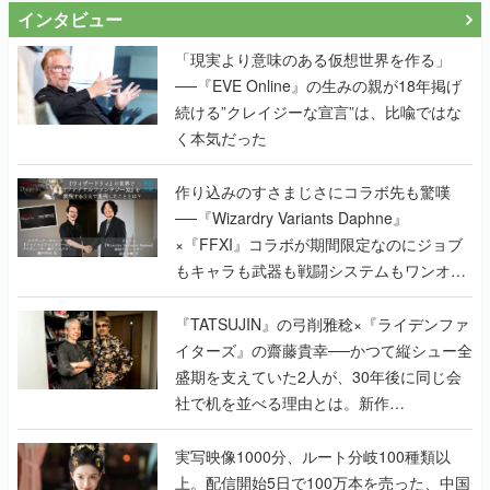
インタビュー
「現実より意味のある仮想世界を作る」
──『EVE Online』の生みの親が18年掲げ
続ける”クレイジーな宣言”は、比喩ではな
く本気だった
作り込みのすさまじさにコラボ先も驚嘆
──『Wizardry Variants Daphne』
×『FFXI』コラボが期間限定なのにジョブ
もキャラも武器も戦闘システムもワンオフ
で作り込まれた理由を両ディレクターに聞
く
『TATSUJIN』の弓削雅稔×『ライデンファ
イターズ』の齋藤貴幸──かつて縦シュー全
盛期を支えていた2人が、30年後に同じ会
社で机を並べる理由とは。新作
『TATSUJIN EXTREME』で初タッグを組
んだレジェンド2人に訊く開発秘話
実写映像1000分、ルート分岐100種類以
上。配信開始5日で100万本を売った、中国