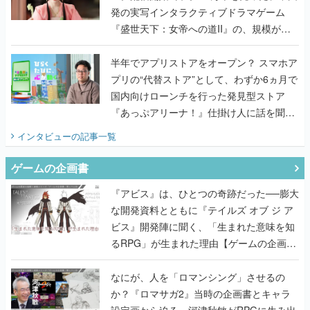
発の実写インタラクティブドラマゲーム
『盛世天下：女帝への道II』の、規模が違
うこだわりをプロデューサーに聞いた
半年でアプリストアをオープン？ スマホア
プリの“代替ストア”として、わずか6ヵ月で
国内向けローンチを行った発見型ストア
『あっぷアリーナ！』仕掛け人に話を聞い
てみた
インタビュー
の記事一覧
ゲームの企画書
『アビス』は、ひとつの奇跡だった──膨大
な開発資料とともに『テイルズ オブ ジ ア
ビス』開発陣に聞く、「生まれた意味を知
るRPG」が生まれた理由【ゲームの企画
書】
なにが、人を「ロマンシング」させるの
か？『ロマサガ2』当時の企画書とキャラ