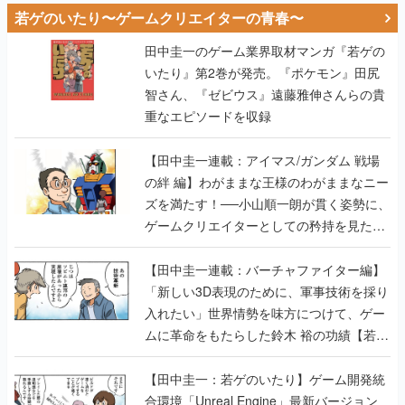
若ゲのいたり〜ゲームクリエイターの青春〜
田中圭一のゲーム業界取材マンガ『若ゲの
いたり』第2巻が発売。『ポケモン』田尻
智さん、『ゼビウス』遠藤雅伸さんらの貴
重なエピソードを収録
【田中圭一連載：アイマス/ガンダム 戦場
の絆 編】わがままな王様のわがままなニー
ズを満たす！──小山順一朗が貫く姿勢に、
ゲームクリエイターとしての矜持を見た
【若ゲのいたり最終回】
【田中圭一連載：バーチャファイター編】
「新しい3D表現のために、軍事技術を採り
入れたい」世界情勢を味方につけて、ゲー
ムに革命をもたらした鈴木 裕の功績【若ゲ
のいたり】
【田中圭一：若ゲのいたり】ゲーム開発統
合環境「Unreal Engine」最新バージョン