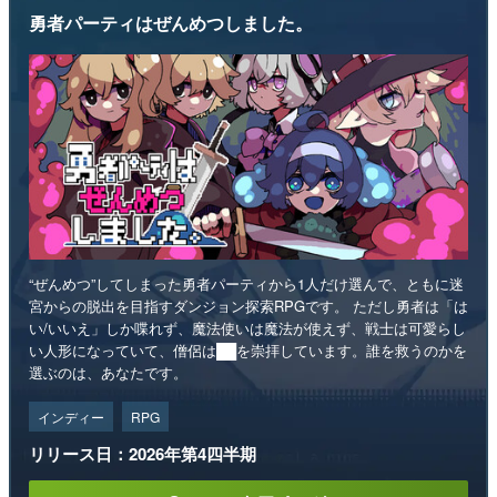
勇者パーティはぜんめつしました。
“ぜんめつ”してしまった勇者パーティから1人だけ選んで、ともに迷
宮からの脱出を目指すダンジョン探索RPGです。 ただし勇者は「は
い/いいえ」しか喋れず、魔法使いは魔法が使えず、戦士は可愛らし
い人形になっていて、僧侶は██を崇拝しています。誰を救うのかを
選ぶのは、あなたです。
インディー
RPG
リリース日：2026年第4四半期