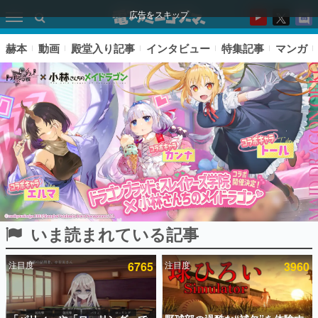
広告をスキップ
赫本
動画
殿堂入り記事
インタビュー
特集記事
マンガ
いま読まれている記事
ピックアップ
注目度
6765
注目度
3960
電ファミのいま読まれている記事ランキング
アプリセール情報