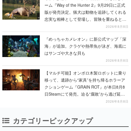
ーム『Way of the Hunter 2』9月29日に正式
版が発売決定。猟犬は動物を追跡してくれる
忠実な相棒として登場し、冒険を重ねると成
長する。記念撮影も可能
2026年8月8日
『めっちゃカメレオン』に新公式マップ「深
海」が追加。クラゲや熱帯魚が泳ぎ、海底に
はサンゴや大きな貝も
2026年8月8日
【マルチ可能】オンボロ木製ロボットに乗り
移って、遺跡から“家具”を持ち帰るホラーア
クションゲーム『GRAIN ROT』が本日8月8
日Steamにて発売。迫る“腐敗”から逃げ延
び、持ち帰った家具で基地を再建
2026年8月8日
カテゴリーピックアップ