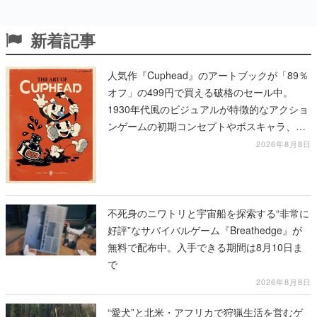
新着記事
人気作『Cuphead』のアートブックが「89％
オフ」の499円で買える破格のセール中。
1930年代風のビジュアルが特徴的なアクショ
ンゲームの初期コンセプトやボスキャラ、ス
テージのイラストも収録
2026年8月8日
不死身のニワトリと宇宙船を探索する“非常に
好評”なサバイバルゲーム『Breathedge』が
無料で配布中。入手できる期間は8月10日ま
で
2026年8月8日
“愛犬”と北米・アフリカで狩猟生活を営むゲ