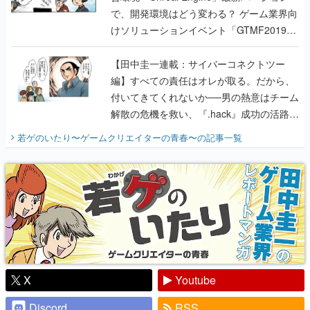
で、開発環境はどう変わる？ ゲーム業界向
けソリューションイベント「GTMF2019」
に行って、より理解を深めよう【PR】
【田中圭一連載：サイバーコネクトツー
編】すべての責任はオレが取る。だから、
付いてきてくれないか──男の熱意はチーム
解散の危機を救い、『.hack』成功の活路を
開く。業界の快男児・松山 洋に流れる血は
若ゲのいたり〜ゲームクリエイターの青春〜
の記事一覧
『少年ジャンプ』色だった【若ゲのいた
り】
X
Youtube
Discord
RSS