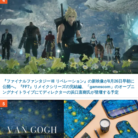
『ファイナルファンタジーⅦ リベレーション』の新映像が8月26日早朝に
公開へ。『FF7』リメイクシリーズの完結編、「gamescom」のオープニ
ングナイトライブにてディレクターの浜口直樹氏が登壇する予定
5