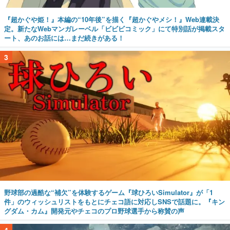
『超かぐや姫！』本編の“10年後”を描く『超かぐやメシ！』Web連載決
定。新たなWebマンガレーベル「ビビビコミック」にて特別話が掲載スタ
ート、あのお話には…まだ続きがある！
3
野球部の過酷な“補欠”を体験するゲーム『球ひろいSimulator』が「1
件」のウィッシュリストをもとにチェコ語に対応しSNSで話題に。『キン
グダム・カム』開発元やチェコのプロ野球選手から称賛の声
4