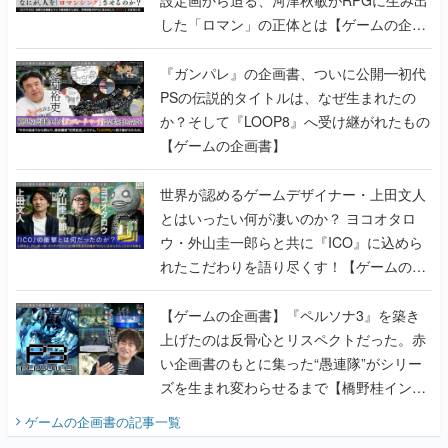
設定画から迫る、河津秋敏がRPGに生み出
した「ロマン」の正体とは【ゲームの企画
書】
『ガンパレ』の企画書、ついに公開━初代
PSの伝説的タイトルは、なぜ生まれたの
か？そして『LOOP8』へ受け継がれたもの
【ゲームの企画書】
世界が認めるゲームデザイナー・上田文人
とはいったい何が凄いのか？ ヨコオタロ
ウ・外山圭一郎らと共に『ICO』に込めら
れたこだわりを語り尽くす！【ゲームの企
画書】
【ゲームの企画書】『ペルソナ3』を築き
上げたのは反骨心とリスペクトだった。赤
い企画書のもとに集った“愚連隊”がシリー
ズを生まれ変わらせるまで【橋野桂インタ
ビュー】
ゲームの企画書
の記事一覧