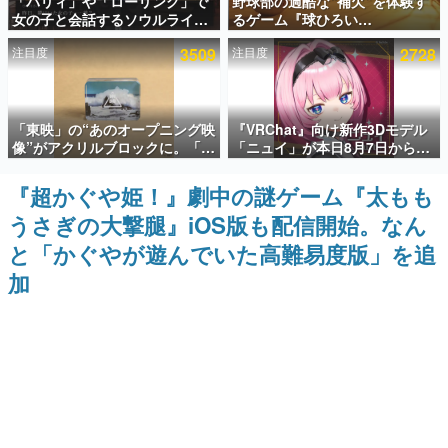
「パリィ」や「ローリング」で
野球部の過酷な“補欠”を体験す
女の子と会話するソウルライク
るゲーム『球ひろい
インタビュー
恋愛ゲーム『小早川さんはソウ
Simulator』が「1件」のウィッ
注目度
3509
注目度
2728
ルライク』無料公開。返事に失
シュリストをもとにチェコ語に
連載・特集一覧
敗すると「YOU DIED」
対応しSNSで話題に。『キング
ダム・カム』開発元やチェコの
プロ野球選手から称賛の声
殿堂入り記事
「東映」の“あのオープニング映
『VRChat』向け新作3Dモデル
SNS拡散数が数千以上！ ページビュー数万以上！ などな
ど。多くの人々に読まれた、電ファミ渾身の“殿堂入り”記
像”がアクリルブロックに。「東
「ニュイ」が本日8月7日から
事をまとめました。
映ヒストリカル グッズコレクシ
BOOTHにて発売。瞳に光る星
ョン」が8月下旬より発売
や感情豊かな表情が、小悪魔か
『超かぐや姫！』劇中の謎ゲーム『太もも
ゲームの企画書
わいい
名作ゲームクリエイターの方々に製作時のエピソードをお
うさぎの大撃腿』iOS版も配信開始。なん
聞きし、ヒットする企画（ゲーム）とは何か？を探ってい
きます。
と「かぐやが遊んでいた高難易度版」を追
赫本
加
この物語を解いてはいけない。『赫本』は、〈試験問題〉
の形をした短編ホラー小説集です。
新世代に訊く
これからのデジタルゲーム市場を担う若きクリエイター達
の姿を追い、彼らのルーツと情熱を探っていきます。
ゲーム世代の作家たち
ゲームに多大な影響を受けた作家さんに取材し、ゲームが