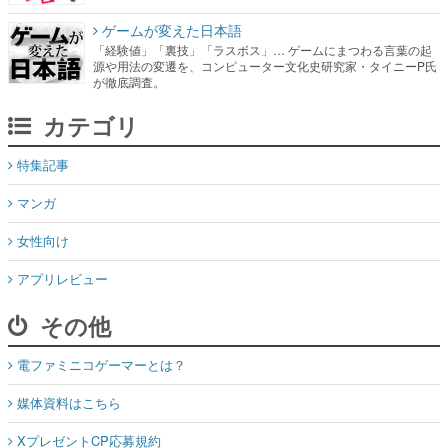
ゲームが変えた日本語
「経験値」「裏技」「ラスボス」… ゲームにまつわる言葉の起
源や用法の変遷を、コンピューター文化史研究家・タイニーP氏
が徹底調査。
カテゴリ
特集記事
マンガ
女性向け
アプリレビュー
その他
電ファミニコゲーマーとは？
媒体資料はこちら
XプレゼントCP応募規約