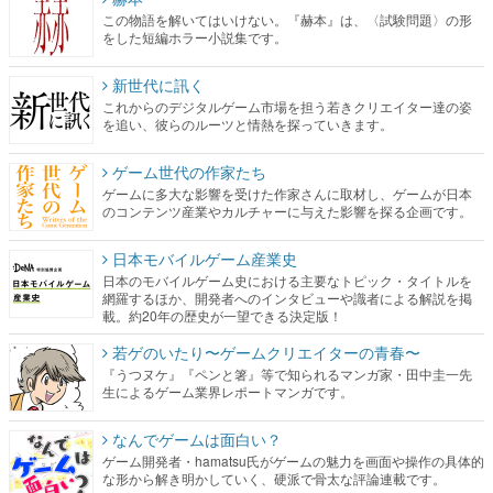
この物語を解いてはいけない。『赫本』は、〈試験問題〉の形
をした短編ホラー小説集です。
新世代に訊く
これからのデジタルゲーム市場を担う若きクリエイター達の姿
を追い、彼らのルーツと情熱を探っていきます。
ゲーム世代の作家たち
ゲームに多大な影響を受けた作家さんに取材し、ゲームが日本
のコンテンツ産業やカルチャーに与えた影響を探る企画です。
日本モバイルゲーム産業史
日本のモバイルゲーム史における主要なトピック・タイトルを
網羅するほか、開発者へのインタビューや識者による解説を掲
載。約20年の歴史が一望できる決定版！
若ゲのいたり〜ゲームクリエイターの青春〜
『うつヌケ』『ペンと箸』等で知られるマンガ家・田中圭一先
生によるゲーム業界レポートマンガです。
なんでゲームは面白い？
ゲーム開発者・hamatsu氏がゲームの魅力を画面や操作の具体的
な形から解き明かしていく、硬派で骨太な評論連載です。