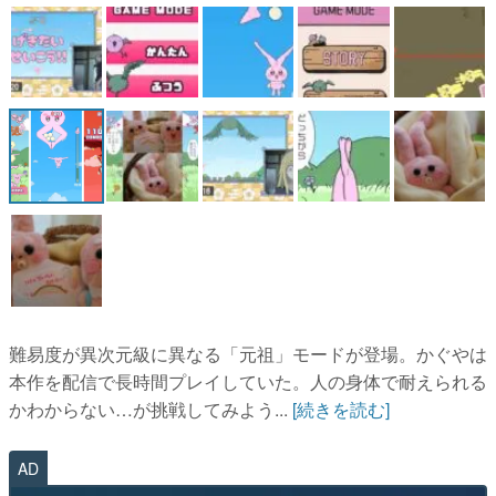
マンガ
女性向け
アプリレビュー
その他
電ファミニコゲーマーとは？
運営：株式会社マレ
難易度が異次元級に異なる「元祖」モードが登場。かぐやは
本作を配信で長時間プレイしていた。人の身体で耐えられる
かわからない…が挑戦してみよう...
[続きを読む]
AD