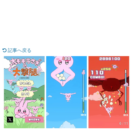
日本のコンテンツ産業やカルチャーに与えた影響を探る企
画です。
日本モバイルゲーム産業史
日本のモバイルゲーム史における主要なトピック・タイト
ルを網羅するほか、開発者へのインタビューや識者による
解説を掲載。約20年の歴史が一望できる決定版！
若ゲのいたり〜ゲームクリエイターの青春〜
『うつヌケ』『ペンと箸』等で知られるマンガ家・田中圭
記事へ戻る
一先生によるゲーム業界レポートマンガです。
なんでゲームは面白い？
ゲーム開発者・hamatsu氏がゲームの魅力を画面や操作の
具体的な形から解き明かしていく、硬派で骨太な評論連載
です。
ゲームが変えた日本語
「経験値」「裏技」「ラスボス」… ゲームにまつわる言葉
の起源や用法の変遷を、コンピューター文化史研究家・タ
イニーP氏が徹底調査。
カテゴリ
6 / 11
特集記事