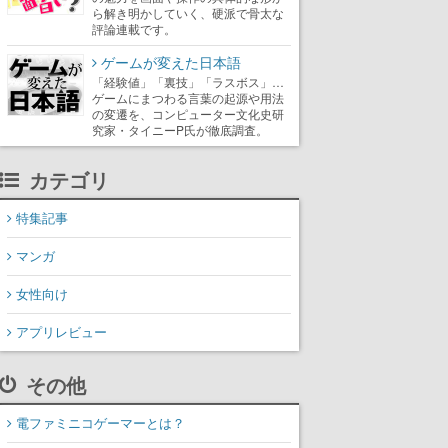
ら解き明かしていく、硬派で骨太な
評論連載です。
ゲームが変えた日本語
「経験値」「裏技」「ラスボス」…
ゲームにまつわる言葉の起源や用法
の変遷を、コンピューター文化史研
究家・タイニーP氏が徹底調査。
カテゴリ
特集記事
マンガ
女性向け
アプリレビュー
その他
電ファミニコゲーマーとは？