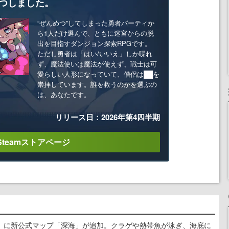
つしました。
“ぜんめつ”してしまった勇者パーティか
ら1人だけ選んで、ともに迷宮からの脱
出を目指すダンジョン探索RPGです。
ただし勇者は「はい/いいえ」しか喋れ
ず、魔法使いは魔法が使えず、戦士は可
愛らしい人形になっていて、僧侶は██を
崇拝しています。誰を救うのかを選ぶの
は、あなたです。
リリース日：2026年第4四半期
Steamストアページ
』に新公式マップ「深海」が追加。クラゲや熱帯魚が泳ぎ、海底に