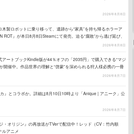
2026年8月8日
ロ木製ロボットに乗り移って、遺跡から“家具”を持ち帰るホラーア
N ROT』が本日8月8日Steamにて発売。迫る“腐敗”から逃げ延び、
を再建
2026年8月8日
ートブックKindle版が44％オフの「2035円」で購入できる“マジ
が開催中。作品世界の理解と“啓蒙”を深められる狩人様必携の一冊
2026年8月7日
カ』とコラボか。詳細は8月10日10時より「Anique | アニーク」公
2026年8月7日
ジ・オリジン』の再放送がTVerで配信中！レッド（CV：竹内順
ナルアニメ