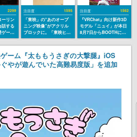
2299
1595
1562
注目度
注目度
ローリン
「東映」の“あのオープ
『VRChat』向け新作3D
会話する
ニング映像”がアクリル
モデル「ニュイ」が本日
愛ゲーム
ブロックに。「東映ヒス
8月7日からBOOTHにて
ソウルラ
トリカル グッズコレクシ
発売。瞳に光る星や感情
。返事に
ョン」が8月下旬より発
豊かな表情が、小悪魔か
U
売
わいい
ゲーム『太ももうさぎの大撃腿』iOS
かぐやが遊んでいた高難易度版」を追加