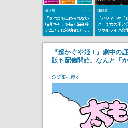
2992
注目度
注目度
「タバコを止められない
「パリィ」や「
猫耳キャラを描く深夜枠
グ」で女の子と
アニメ」に視聴者の一部
ソウルライク恋
から批判意見。違法薬物
『小早川さんは
の使用と思しき描写も含
イク』無料公開
めて、BPOが議論を交わ
失敗すると「YO
『超かぐや姫！』劇中の謎
す
DIED」
版も配信開始。なんと「
記事へ戻る