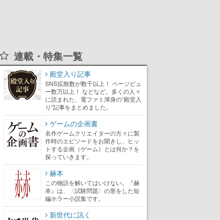
連載・特集一覧
殿堂入り記事
SNS拡散数が数千以上！ ページビュ
ー数万以上！ などなど。多くの人々
に読まれた、電ファミ渾身の“殿堂入
り”記事をまとめました。
ゲームの企画書
名作ゲームクリエイターの方々に製
作時のエピソードをお聞きし、ヒッ
トする企画（ゲーム）とは何か？を
探っていきます。
赫本
この物語を解いてはいけない。『赫
本』は、〈試験問題〉の形をした短
編ホラー小説集です。
新世代に訊く