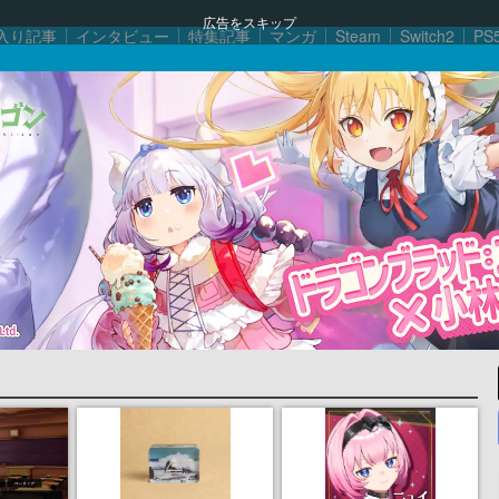
広告をスキップ
入り記事
インタビュー
特集記事
マンガ
Steam
Switch2
PS