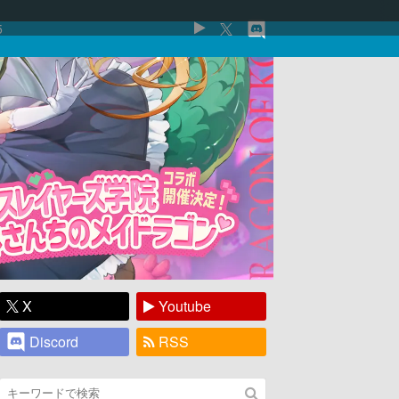
5
X
Youtube
Discord
RSS