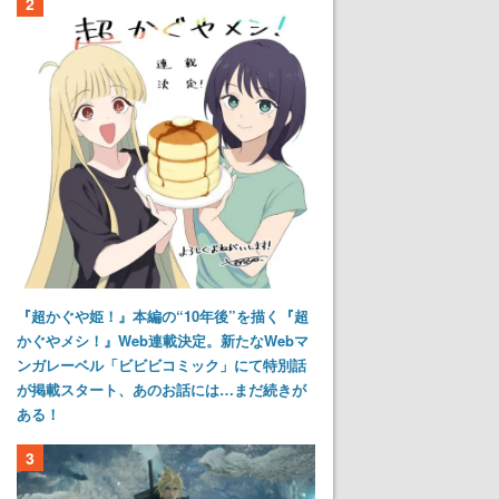
2
『超かぐや姫！』本編の“10年後”を描く『超
かぐやメシ！』Web連載決定。新たなWebマ
ンガレーベル「ビビビコミック」にて特別話
が掲載スタート、あのお話には…まだ続きが
ある！
3