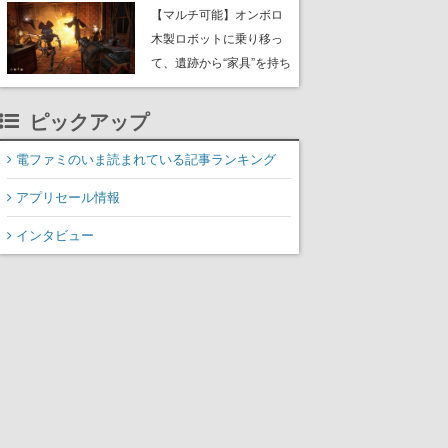
や大きな貝も
【マルチ可能】オンボロ
木製ロボットに乗り移っ
て、遺跡から“家具”を持ち
帰るホラーアクションゲ
ーム『GRAIN ROT』が本
ピックアップ
日8月8日Steamにて発
売。迫る“腐敗”から逃げ延
電ファミのいま読まれている記事ランキング
び、持ち帰った家具で基
アプリセール情報
地を再建
インタビュー