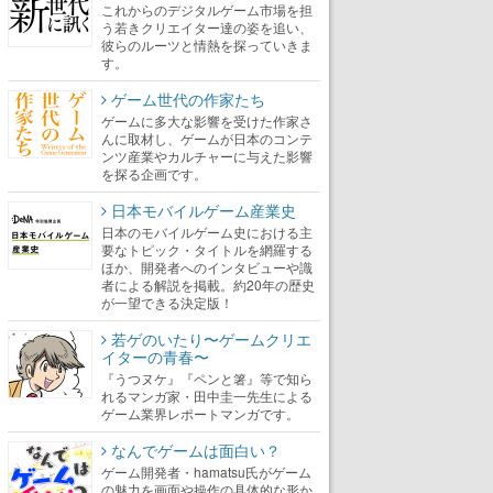
これからのデジタルゲーム市場を担
う若きクリエイター達の姿を追い、
彼らのルーツと情熱を探っていきま
す。
ゲーム世代の作家たち
ゲームに多大な影響を受けた作家さ
んに取材し、ゲームが日本のコンテ
ンツ産業やカルチャーに与えた影響
を探る企画です。
日本モバイルゲーム産業史
日本のモバイルゲーム史における主
要なトピック・タイトルを網羅する
ほか、開発者へのインタビューや識
者による解説を掲載。約20年の歴史
が一望できる決定版！
若ゲのいたり〜ゲームクリエ
イターの青春〜
『うつヌケ』『ペンと箸』等で知ら
れるマンガ家・田中圭一先生による
ゲーム業界レポートマンガです。
なんでゲームは面白い？
ゲーム開発者・hamatsu氏がゲーム
の魅力を画面や操作の具体的な形か