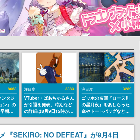
8668
3883
3289
注目度
注目度
ァンタジ
VTuber・ばあちゃるさん
ゴッホの名画『ローヌ川
ョン』の
が引退を発表。時期など
の星月夜』をあしらった
日早朝に
の詳細は8月9日15時から
傘やトートバッグなどが
』リメイ
の配信で説明
登場。8月7日21時より2
結編、
日間限定で予約販売
」のオープ
SEKIRO: NO DEFEAT』が9月4日
イブにて