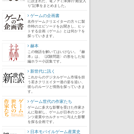
に読まれた、電ファミ渾身の“殿堂入
り”記事をまとめました。
ゲームの企画書
名作ゲームクリエイターの方々に製
作時のエピソードをお聞きし、ヒッ
トする企画（ゲーム）とは何か？を
探っていきます。
赫本
この物語を解いてはいけない。『赫
本』は、〈試験問題〉の形をした短
編ホラー小説集です。
新世代に訊く
これからのデジタルゲーム市場を担
う若きクリエイター達の姿を追い、
彼らのルーツと情熱を探っていきま
す。
ゲーム世代の作家たち
ゲームに多大な影響を受けた作家さ
んに取材し、ゲームが日本のコンテ
ンツ産業やカルチャーに与えた影響
を探る企画です。
日本モバイルゲーム産業史