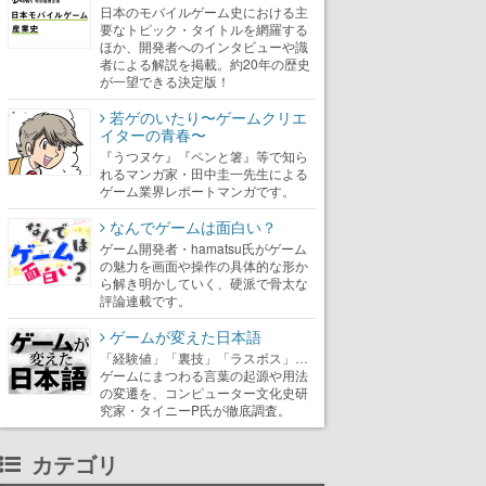
日本のモバイルゲーム史における主
要なトピック・タイトルを網羅する
ほか、開発者へのインタビューや識
者による解説を掲載。約20年の歴史
が一望できる決定版！
若ゲのいたり〜ゲームクリエ
イターの青春〜
『うつヌケ』『ペンと箸』等で知ら
れるマンガ家・田中圭一先生による
ゲーム業界レポートマンガです。
なんでゲームは面白い？
ゲーム開発者・hamatsu氏がゲーム
の魅力を画面や操作の具体的な形か
ら解き明かしていく、硬派で骨太な
評論連載です。
ゲームが変えた日本語
「経験値」「裏技」「ラスボス」…
ゲームにまつわる言葉の起源や用法
の変遷を、コンピューター文化史研
究家・タイニーP氏が徹底調査。
カテゴリ