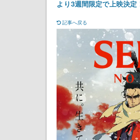
より3週間限定で上映決定
ディレクターの
氏が登壇する予
記事へ戻る