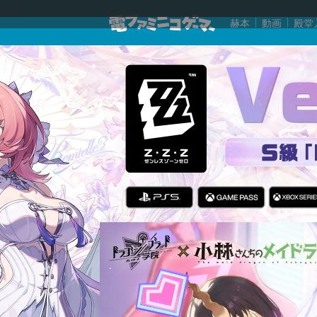
赫本
動画
殿堂