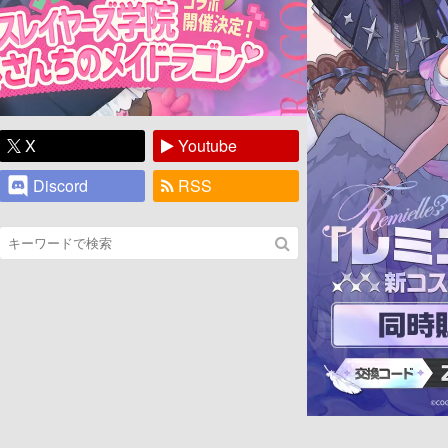
X
Youtube
Discord
RSS