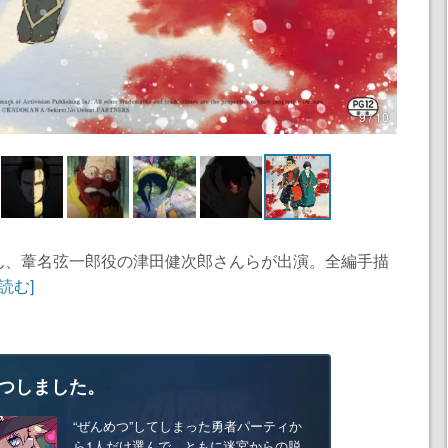
9 / 10
ん、葦名弦一郎役の津田健次郎さんらが出演。全編手描
読む]
つしました。
“ぜんめつ”してしまった勇者パーティか
ら1人だけ選んで、ともに迷宮からの脱