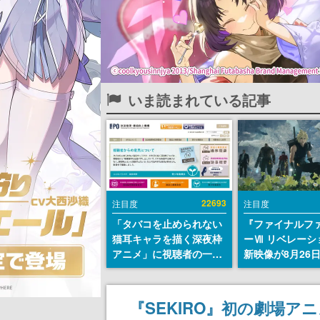
いま読まれている記事
22693
注目度
注目度
「タバコを止められない
『ファイナルフ
猫耳キャラを描く深夜枠
ーⅦ リベレーシ
アニメ」に視聴者の一部
新映像が8月26
から批判意見。違法薬物
公開へ。『FF7
の使用と思しき描写も含
クシリーズの完
めて、BPOが議論を交わ
「gamescom
『SEKIRO』初の劇場アニメ『
す
ニングナイトラ