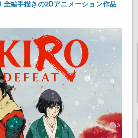
！全編手描きの2Dアニメーション作品
浜口直樹
定