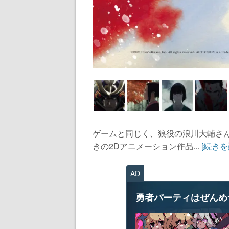
ゲームと同じく、狼役の浪川大輔さ
きの2Dアニメーション作品...
[続きを
AD
勇者パーティはぜんめ