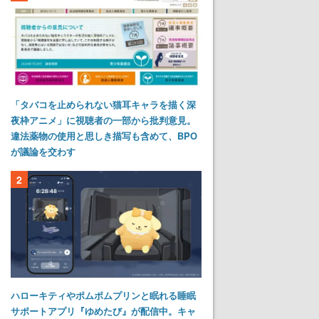
「タバコを止められない猫耳キャラを描く深
夜枠アニメ」に視聴者の一部から批判意見。
違法薬物の使用と思しき描写も含めて、BPO
が議論を交わす
2
ハローキティやポムポムプリンと眠れる睡眠
サポートアプリ『ゆめたび』が配信中。キャ