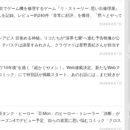
東京でゲーム機を修理するゲーム『リ・ストーリー: 思い出修理屋』
0人を記録。レビュー約240件「非常に好評」を獲得、「黙々とやって
相次ぐ
2026年8月7日
アビス 目覚める神秘』リコたちが“深界七層”へ進む予告映像が公
、テパステは諸星すみれさん、クラヴァリは星野貴紀さんが担当す
2026年8月7日
“10年後”を描く『超かぐやメシ！』Web連載決定。新たなWebマ
コミック」にて特別話が掲載スタート、あのお話には…まだ続きが
2026年8月7日
タンク・ヒーロー「D.Mon」のヒーロー・トレーラー「決断」が
のシーズン4でデビュー予定、自らの資質に思い悩むコミック「クロス
公開
2026年8月7日