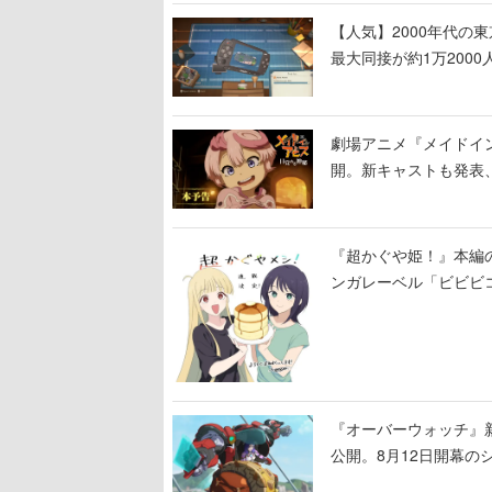
【人気】2000年代の
最大同接が約1万200
しまった」などの声が
劇場アニメ『メイドイン
開。新キャストも発表
る
『超かぐや姫！』本編の
ンガレーベル「ビビビ
ある！
『オーバーウォッチ』新
公開。8月12日開幕
ロード」の朗読動画も