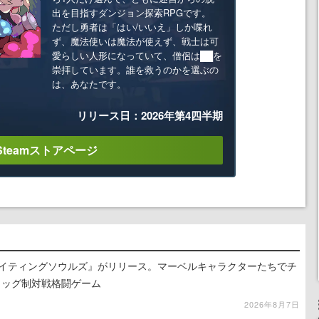
出を目指すダンジョン探索RPGです。
ただし勇者は「はい/いいえ」しか喋れ
ず、魔法使いは魔法が使えず、戦士は可
愛らしい人形になっていて、僧侶は██を
崇拝しています。誰を救うのかを選ぶの
は、あなたです。
リリース日：2026年第4四半期
Steamストアページ
ァイティングソウルズ』がリリース。マーベルキャラクターたちでチ
タッグ制対戦格闘ゲーム
2026年8月7日