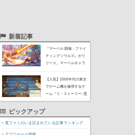
新着記事
『マーベル 闘魂：ファイ
ティングソウルズ』がリ
リース。マーベルキャラ
クターたちでチームを組
み戦う、4v4タッグ制対戦
【人気】2000年代の東京
格闘ゲーム
でゲーム機を修理するゲ
ーム『リ・ストーリー: 思
い出修理屋』最大同接が
約1万2000人を記録。レ
ピックアップ
ビュー約240件「非常に
好評」を獲得、「黙々と
電ファミのいま読まれている記事ランキング
やってしまった」などの
アプリセール情報