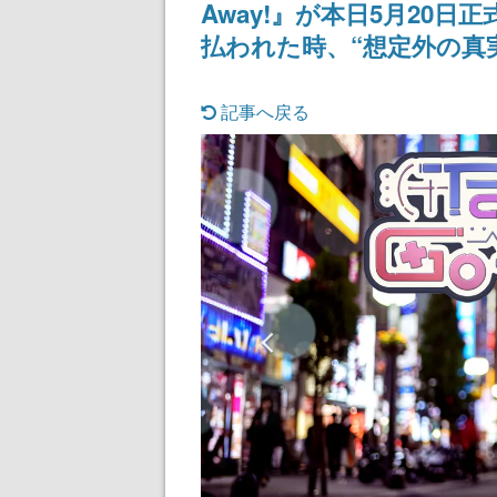
Away!』が本日5月20
まだ続きがある
払われた時、“想定外の真
記事へ戻る