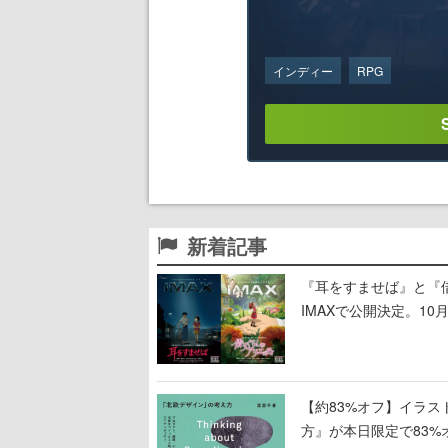
インディー
RPG
新着記事
『耳をすませば』と『
IMAXで公開決定。10
【約83%オフ】イラ
方』が本日限定で83%