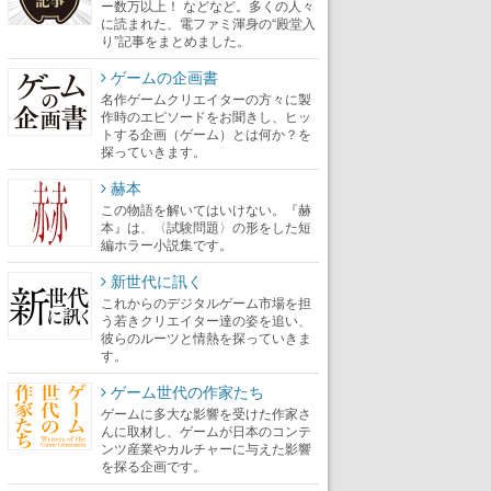
ー数万以上！ などなど。多くの人々
に読まれた、電ファミ渾身の“殿堂入
り”記事をまとめました。
ゲームの企画書
名作ゲームクリエイターの方々に製
作時のエピソードをお聞きし、ヒッ
トする企画（ゲーム）とは何か？を
探っていきます。
赫本
この物語を解いてはいけない。『赫
本』は、〈試験問題〉の形をした短
編ホラー小説集です。
新世代に訊く
これからのデジタルゲーム市場を担
う若きクリエイター達の姿を追い、
彼らのルーツと情熱を探っていきま
す。
ゲーム世代の作家たち
ゲームに多大な影響を受けた作家さ
んに取材し、ゲームが日本のコンテ
ンツ産業やカルチャーに与えた影響
を探る企画です。