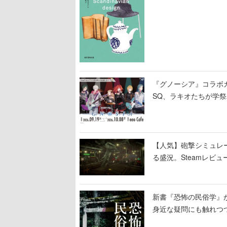
タイル、工芸がわかる
『グノーシア』コラボ
SQ、ラキオたちが学
【人気】砲撃シミュレー
る盛況。Steamレビュ
新書『恐怖の民俗学』
身近な疑問にも触れつ