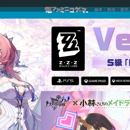
赫本
動画
殿堂