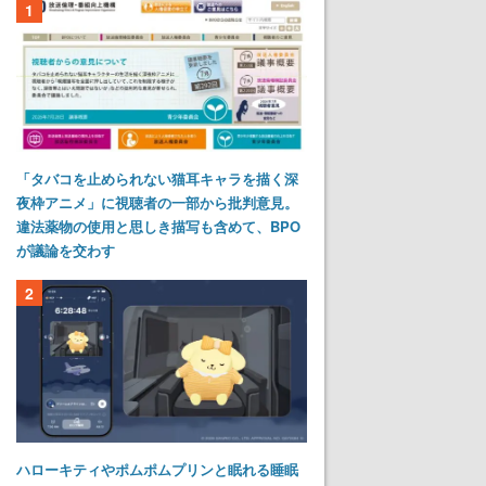
1
「タバコを止められない猫耳キャラを描く深
夜枠アニメ」に視聴者の一部から批判意見。
違法薬物の使用と思しき描写も含めて、BPO
が議論を交わす
2
ハローキティやポムポムプリンと眠れる睡眠