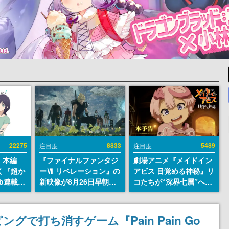
22275
8833
5489
注目度
注目度
』本編
『ファイナルファンタジ
劇場アニメ『メイドイン
描く『超か
ーⅦ リベレーション』の
アビス 目覚める神秘』リ
b連載決
新映像が8月26日早朝に
コたちが“深界七層”へ進
マンガレ
公開へ。『FF7』リメイ
む予告映像が公開。新キ
コミッ
クシリーズの完結編、
ャストも発表、テパステ
が掲載ス
「gamescom」のオープ
は諸星すみれさん、クラ
グで打ち消すゲーム『Pain Pain Go
話には…
ニングナイトライブにて
ヴァリは星野貴紀さんが