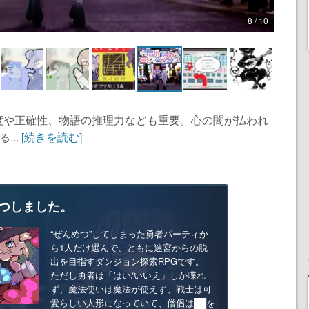
8 / 10
度や正確性、物語の推理力なども重要。心の闇が払われ
...
[続きを読む]
つしました。
“ぜんめつ”してしまった勇者パーティか
ら1人だけ選んで、ともに迷宮からの脱
出を目指すダンジョン探索RPGです。
ただし勇者は「はい/いいえ」しか喋れ
ず、魔法使いは魔法が使えず、戦士は可
愛らしい人形になっていて、僧侶は██を