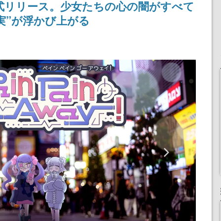
日正式リリース。少女たちの心の闇がすべて
！
ディレクターの浜口直樹
担当する
氏が登壇する予定
実”が浮かび上がる