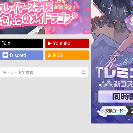
X
Youtube
Discord
RSS