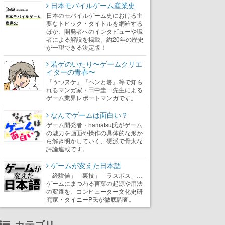
日本モバイルゲーム産業史
日本のモバイルゲーム史における主
要なトピック・タイトルを網羅する
ほか、開発者へのインタビューや識
者による解説を掲載。約20年の歴史
が一望できる決定版！
若ゲのいたり〜ゲームクリエ
イターの青春〜
『うつヌケ』『ペンと箸』等で知ら
れるマンガ家・田中圭一先生による
ゲーム業界レポートマンガです。
なんでゲームは面白い？
ゲーム開発者・hamatsu氏がゲーム
の魅力を画面や操作の具体的な形か
ら解き明かしていく、硬派で骨太な
評論連載です。
ゲームが変えた日本語
「経験値」「裏技」「ラスボス」…
ゲームにまつわる言葉の起源や用法
の変遷を、コンピューター文化史研
究家・タイニーP氏が徹底調査。
カテゴリ