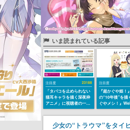
いま読まれている記事
23188
注目度
注目度
「タバコを止められない
『超かぐや姫！
猫耳キャラを描く深夜枠
の“10年後”を
アニメ」に視聴者の一部
ぐやメシ！』We
から批判意見。違法薬物
定。新たなWeb
の使用と思しき描写も含
ーベル「ビビビ
めて、BPOが議論を交わ
ク」にて特別話
少女の“トラウマ”をタイピン
す
タート、あのお