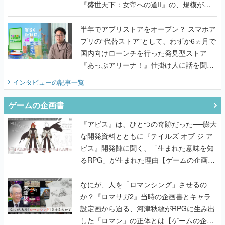
『盛世天下：女帝への道II』の、規模が違
うこだわりをプロデューサーに聞いた
半年でアプリストアをオープン？ スマホア
プリの“代替ストア”として、わずか6ヵ月で
国内向けローンチを行った発見型ストア
『あっぷアリーナ！』仕掛け人に話を聞い
てみた
インタビュー
の記事一覧
ゲームの企画書
『アビス』は、ひとつの奇跡だった──膨大
な開発資料とともに『テイルズ オブ ジ ア
ビス』開発陣に聞く、「生まれた意味を知
るRPG」が生まれた理由【ゲームの企画
書】
なにが、人を「ロマンシング」させるの
か？『ロマサガ2』当時の企画書とキャラ
設定画から迫る、河津秋敏がRPGに生み出
した「ロマン」の正体とは【ゲームの企画