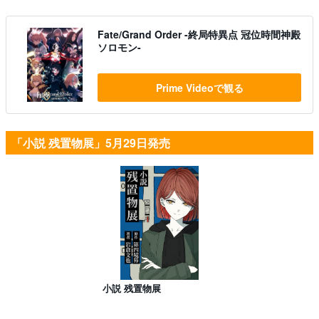
Fate/Grand Order -終局特異点 冠位時間神殿
ソロモン-
Prime Videoで観る
「小説 残置物展」5月29日発売
小説 残置物展