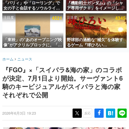
「パリィ」や「ローリング」で
『機動戦士ガンダム』の「シャ
女の子と会話するソウルライク
ア専用ザクⅡ」をイメージした
インタビュー
恋愛ゲーム『小早川さんはソウ
散水ホースリールが予約開始。
注目度
4521
注目度
4345
ルライク』無料公開。返事に失
本体にはシャアのパーソナルマ
連載・特集一覧
敗すると「YOU DIED」
ークやジオン公国軍のエンブレ
ム、型式番号などを配置
殿堂入り記事
SNS拡散数が数千以上！ ページビュー数万以上！ などな
「東映」の“あのオープニング映
野球部の過酷な“補欠”を体験す
ど。多くの人々に読まれた、電ファミ渾身の“殿堂入り”記
像”がアクリルブロックに。「東
るゲーム『球ひろい
事をまとめました。
映ヒストリカル グッズコレクシ
Simulator』が「1件」のウィッ
ョン」が8月下旬より発売
シュリストをもとにチェコ語に
ゲームの企画書
ホーム
ニュース
対応しSNSで話題に。『キング
名作ゲームクリエイターの方々に製作時のエピソードをお
聞きし、ヒットする企画（ゲーム）とは何か？を探ってい
ダム・カム』開発元やチェコの
『FGO』×「スイパラ&海の家」のコラボ
きます。
プロ野球選手から称賛の声
が決定、7月1日より開始。サーヴァント6
赫本
この物語を解いてはいけない。『赫本』は、〈試験問題〉
騎のキービジュアルがスイパラと海の家
の形をした短編ホラー小説集です。
それぞれで公開
新世代に訊く
これからのデジタルゲーム市場を担う若きクリエイター達
の姿を追い、彼らのルーツと情熱を探っていきます。
2026年6月3日 19:23
反応
ゲーム世代の作家たち
ゲームに多大な影響を受けた作家さんに取材し、ゲームが