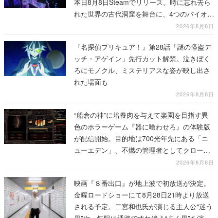
本日8月8日Steamでリリース。時に忘れ去ら
れた世界の古代洞窟を舞台に、4つのバイオー
ムを探索しながら脱出を目指す
2026年8月8日
『名探偵プリキュア！』第28話「謎の怪盗デ
ッチ・アゲイン」先行カット解禁。泣きぼく
ろにモノクル、ミステリアスな姿が映し出さ
れた場面も
2026年8月8日
“船倉の神”に培養肉を与えて楽園を目指す異
色のホラーゲーム『器に喰わせろ』の体験版
が配信開始。目的地は700光年先にある「ニ
ューエデン」、不燃の管理者としてクローン
人間を増やし、加工して神に捧げる
2026年8月8日
映画『８番出口』が地上波で初放送が決定。
金曜ロードショーにて8月28日21時より放送
される予定。二宮和也氏が演じる主人公“迷う
男”や、無限に通路ですれ違う“歩く男”を演じ