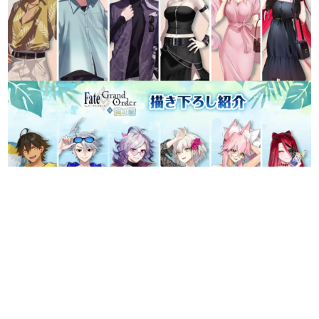
日本のコンテンツ産業やカルチャーに与えた影響を探る企
画です。
日本モバイルゲーム産業史
日本のモバイルゲーム史における主要なトピック・タイト
ルを網羅するほか、開発者へのインタビューや識者による
解説を掲載。約20年の歴史が一望できる決定版！
若ゲのいたり〜ゲームクリエイターの青春〜
『うつヌケ』『ペンと箸』等で知られるマンガ家・田中圭
一先生によるゲーム業界レポートマンガです。
なんでゲームは面白い？
ゲーム開発者・hamatsu氏がゲームの魅力を画面や操作の
具体的な形から解き明かしていく、硬派で骨太な評論連載
です。
ゲームが変えた日本語
「経験値」「裏技」「ラスボス」… ゲームにまつわる言葉
の起源や用法の変遷を、コンピューター文化史研究家・タ
イニーP氏が徹底調査。
カテゴリ
特集記事