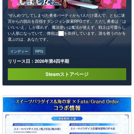
“ぜんめつ”してしまった勇者パーティから1人だけ選んで、ともに迷
宮からの脱出を目指すダンジョン探索RPGです。 ただし勇者は「は
い/いいえ」しか喋れず、魔法使いは魔法が使えず、戦士は可愛らし
い人形になっていて、僧侶は██を崇拝しています。誰を救うのかを
選ぶのは、あなたです。
インディー
RPG
リリース日：2026年第4四半期
Steamストアページ