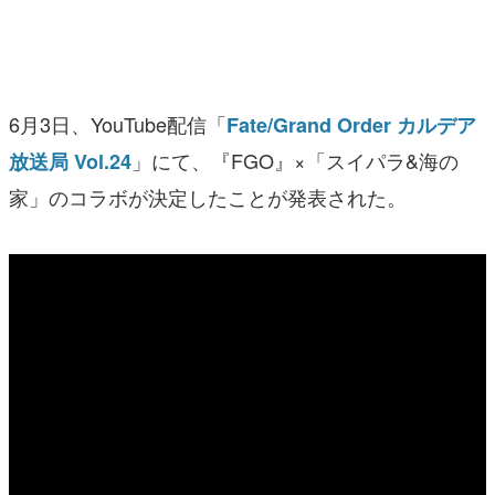
マンガ
女性向け
6月3日、YouTube配信「
Fate/Grand Order カルデア
アプリレビュー
」にて、『FGO』×「スイパラ&海の
放送局 Vol.24
その他
家」のコラボが決定したことが発表された。
電ファミニコゲーマーとは？
運営：株式会社マレ