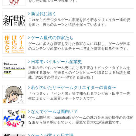
をした短編ホラー小説集です。
新世代に訊く
これからのデジタルゲーム市場を担う若きクリエイター達の姿
を追い、彼らのルーツと情熱を探っていきます。
ゲーム世代の作家たち
ゲームに多大な影響を受けた作家さんに取材し、ゲームが日本
のコンテンツ産業やカルチャーに与えた影響を探る企画です。
日本モバイルゲーム産業史
日本のモバイルゲーム史における主要なトピック・タイトルを
網羅するほか、開発者へのインタビューや識者による解説を掲
載。約20年の歴史が一望できる決定版！
若ゲのいたり〜ゲームクリエイターの青春〜
『うつヌケ』『ペンと箸』等で知られるマンガ家・田中圭一先
生によるゲーム業界レポートマンガです。
なんでゲームは面白い？
ゲーム開発者・hamatsu氏がゲームの魅力を画面や操作の具体的
な形から解き明かしていく、硬派で骨太な評論連載です。
ゲームが変えた日本語