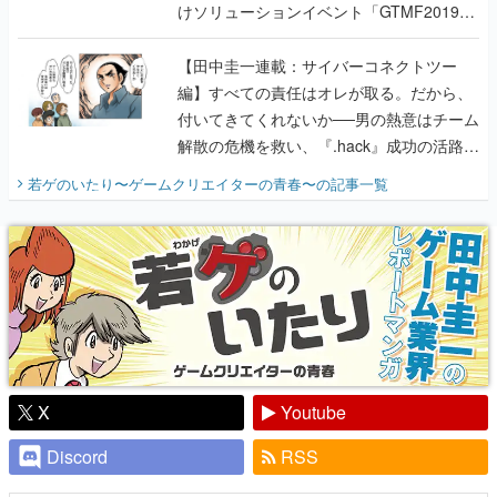
けソリューションイベント「GTMF2019」
に行って、より理解を深めよう【PR】
【田中圭一連載：サイバーコネクトツー
編】すべての責任はオレが取る。だから、
付いてきてくれないか──男の熱意はチーム
解散の危機を救い、『.hack』成功の活路を
開く。業界の快男児・松山 洋に流れる血は
若ゲのいたり〜ゲームクリエイターの青春〜
の記事一覧
『少年ジャンプ』色だった【若ゲのいた
り】
X
Youtube
Discord
RSS