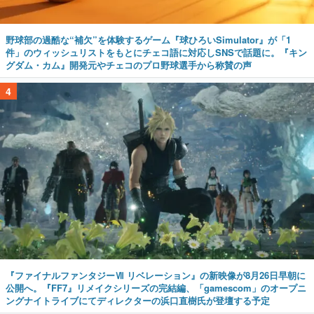
野球部の過酷な“補欠”を体験するゲーム『球ひろいSimulator』が「1
件」のウィッシュリストをもとにチェコ語に対応しSNSで話題に。『キン
グダム・カム』開発元やチェコのプロ野球選手から称賛の声
4
『ファイナルファンタジーⅦ リベレーション』の新映像が8月26日早朝に
公開へ。『FF7』リメイクシリーズの完結編、「gamescom」のオープニ
ングナイトライブにてディレクターの浜口直樹氏が登壇する予定