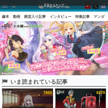
広告をスキップ
赫本
動画
殿堂入り記事
インタビュー
特集記事
マンガ
いま読まれている記事
ピックアップ
注目度
7865
注目度
6270
電ファミのいま読まれている記事ランキング
アプリセール情報