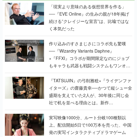
「現実より意味のある仮想世界を作る」
──『EVE Online』の生みの親が18年掲げ
続ける”クレイジーな宣言”は、比喩ではな
く本気だった
作り込みのすさまじさにコラボ先も驚嘆
──『Wizardry Variants Daphne』
×『FFXI』コラボが期間限定なのにジョブ
もキャラも武器も戦闘システムもワンオフ
で作り込まれた理由を両ディレクターに聞
く
『TATSUJIN』の弓削雅稔×『ライデンファ
イターズ』の齋藤貴幸──かつて縦シュー全
盛期を支えていた2人が、30年後に同じ会
社で机を並べる理由とは。新作
『TATSUJIN EXTREME』で初タッグを組
んだレジェンド2人に訊く開発秘話
実写映像1000分、ルート分岐100種類以
上。配信開始5日で100万本を売った、中国
発の実写インタラクティブドラマゲーム