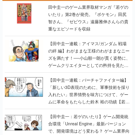
田中圭一のゲーム業界取材マンガ『若ゲの
いたり』第2巻が発売。『ポケモン』田尻
智さん、『ゼビウス』遠藤雅伸さんらの貴
重なエピソードを収録
【田中圭一連載：アイマス/ガンダム 戦場
の絆 編】わがままな王様のわがままなニー
ズを満たす！──小山順一朗が貫く姿勢に、
ゲームクリエイターとしての矜持を見た
【若ゲのいたり最終回】
【田中圭一連載：バーチャファイター編】
「新しい3D表現のために、軍事技術を採り
入れたい」世界情勢を味方につけて、ゲー
ムに革命をもたらした鈴木 裕の功績【若ゲ
のいたり】
【田中圭一：若ゲのいたり】ゲーム開発統
合環境「Unreal Engine」最新バージョン
で、開発環境はどう変わる？ ゲーム業界向