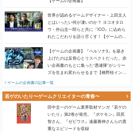
とはいったい何が凄いのか？ ヨコオタロ
ウ・外山圭一郎らと共に『ICO』に込めら
れたこだわりを語り尽くす！【ゲームの企
画書】
【ゲームの企画書】『ペルソナ3』を築き
上げたのは反骨心とリスペクトだった。赤
い企画書のもとに集った“愚連隊”がシリー
ズを生まれ変わらせるまで【橋野桂インタ
ビュー】
ゲームの企画書
の記事一覧
若ゲのいたり〜ゲームクリエイターの青春〜
田中圭一のゲーム業界取材マンガ『若ゲの
いたり』第2巻が発売。『ポケモン』田尻
智さん、『ゼビウス』遠藤雅伸さんらの貴
重なエピソードを収録
【田中圭一連載：アイマス/ガンダム 戦場
の絆 編】わがままな王様のわがままなニー