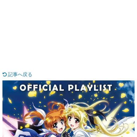
日本のコンテンツ産業やカルチャーに与えた影響を探る企
画です。
日本モバイルゲーム産業史
日本のモバイルゲーム史における主要なトピック・タイト
ルを網羅するほか、開発者へのインタビューや識者による
解説を掲載。約20年の歴史が一望できる決定版！
若ゲのいたり〜ゲームクリエイターの青春〜
『うつヌケ』『ペンと箸』等で知られるマンガ家・田中圭
記事へ戻る
一先生によるゲーム業界レポートマンガです。
なんでゲームは面白い？
ゲーム開発者・hamatsu氏がゲームの魅力を画面や操作の
具体的な形から解き明かしていく、硬派で骨太な評論連載
です。
ゲームが変えた日本語
「経験値」「裏技」「ラスボス」… ゲームにまつわる言葉
の起源や用法の変遷を、コンピューター文化史研究家・タ
イニーP氏が徹底調査。
カテゴリ
特集記事