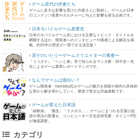
日本モバイルゲーム産業史
日本のモバイルゲーム史における主要なトピック・タイトルを
網羅するほか、開発者へのインタビューや識者による解説を掲
載。約20年の歴史が一望できる決定版！
若ゲのいたり〜ゲームクリエイターの青春〜
『うつヌケ』『ペンと箸』等で知られるマンガ家・田中圭一先
生によるゲーム業界レポートマンガです。
なんでゲームは面白い？
ゲーム開発者・hamatsu氏がゲームの魅力を画面や操作の具体的
な形から解き明かしていく、硬派で骨太な評論連載です。
ゲームが変えた日本語
「経験値」「裏技」「ラスボス」… ゲームにまつわる言葉の起
源や用法の変遷を、コンピューター文化史研究家・タイニーP氏
が徹底調査。
カテゴリ
特集記事
マンガ