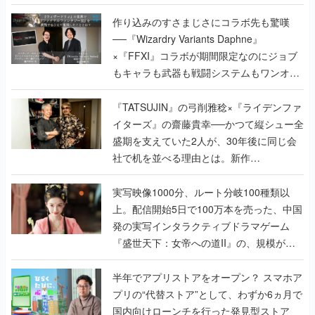
×『FFXI』コラボが期間限定なのにジョブ
もキャラも武器も戦闘システムもワンオフ
で作り込まれた理由を両ディレクターに聞
く
『TATSUJIN』の弓削雅稔×『ライデンファ
イターズ』の齋藤貴幸──かつて縦シュー全
盛期を支えていた2人が、30年後に同じ会
社で机を並べる理由とは。新作
『TATSUJIN EXTREME』で初タッグを組
んだレジェンド2人に訊く開発秘話
実写映像1000分、ルート分岐100種類以
上。配信開始5日で100万本を売った、中国
発の実写インタラクティブドラマゲーム
『盛世天下：女帝への道II』の、規模が違
うこだわりをプロデューサーに聞いた
半年でアプリストアをオープン？ スマホア
プリの“代替ストア”として、わずか6ヵ月で
国内向けローンチを行った発見型ストア
『あっぷアリーナ！』仕掛け人に話を聞い
てみた
インタビュー
の記事一覧