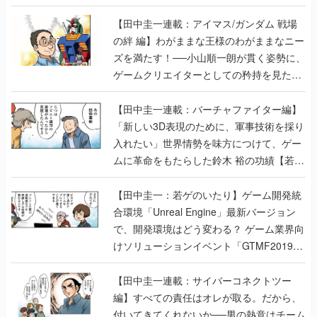
ズを満たす！──小山順一朗が貫く姿勢に、
ゲームクリエイターとしての矜持を見た
【若ゲのいたり最終回】
【田中圭一連載：バーチャファイター編】
「新しい3D表現のために、軍事技術を採り
入れたい」世界情勢を味方につけて、ゲー
ムに革命をもたらした鈴木 裕の功績【若ゲ
のいたり】
【田中圭一：若ゲのいたり】ゲーム開発統
合環境「Unreal Engine」最新バージョン
で、開発環境はどう変わる？ ゲーム業界向
けソリューションイベント「GTMF2019」
に行って、より理解を深めよう【PR】
【田中圭一連載：サイバーコネクトツー
編】すべての責任はオレが取る。だから、
付いてきてくれないか──男の熱意はチーム
解散の危機を救い、『.hack』成功の活路を
開く。業界の快男児・松山 洋に流れる血は
若ゲのいたり〜ゲームクリエイターの青春〜
の記事一覧
『少年ジャンプ』色だった【若ゲのいた