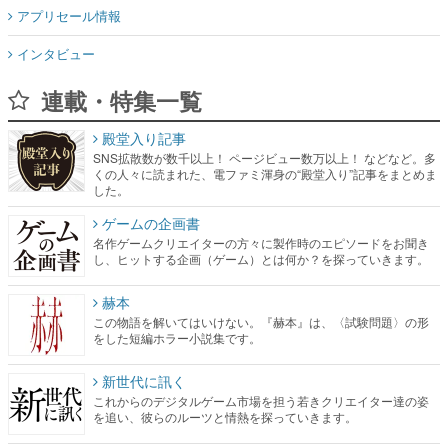
連載・特集一覧
殿堂入り記事
SNS拡散数が数千以上！ ページビュー数万以上！ などなど。多
くの人々に読まれた、電ファミ渾身の“殿堂入り”記事をまとめま
した。
ゲームの企画書
名作ゲームクリエイターの方々に製作時のエピソードをお聞き
し、ヒットする企画（ゲーム）とは何か？を探っていきます。
赫本
この物語を解いてはいけない。『赫本』は、〈試験問題〉の形
をした短編ホラー小説集です。
新世代に訊く
これからのデジタルゲーム市場を担う若きクリエイター達の姿
を追い、彼らのルーツと情熱を探っていきます。
ゲーム世代の作家たち
ゲームに多大な影響を受けた作家さんに取材し、ゲームが日本
のコンテンツ産業やカルチャーに与えた影響を探る企画です。