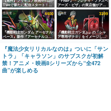
【無料】プリキュア映画4作品が
『FNaF』「フレディ・ファズベ
TVerで新たに配信スタート！な
アーズ・ピザ」の実店舗がアメ
インタビュー
んと2018年～2024年の映画ほぼ
リカの商業施設「American
注目度
4400
注目度
3399
すべてが見放題に、ぶっちゃけ
Dream」に2027年オープン！
連載・特集一覧
ありえないラインナップ
ScottGamesとの共同開発、食
事だけでなくステージショーや
没入型のホラー体験も楽しめる
殿堂入り記事
『機動戦士ガンダム アーセナル
『機動戦士ガンダム』の「シャ
SNS拡散数が数千以上！ ページビュー数万以上！ などな
ど。多くの人々に読まれた、電ファミ渾身の“殿堂入り”記
ベース』新作『アーセナルコマ
ア専用ザクⅡ」をイメージした
事をまとめました。
ンダー』発表！8月28日からオ
散水ホースリールが予約開始。
ープンベータテスト開催、2027
本体にはシャアのパーソナルマ
『魔法少女リリカルなのは』ついに「サン
ゲームの企画書
年2月下旬に稼働予定
ークやジオン公国軍のエンブレ
名作ゲームクリエイターの方々に製作時のエピソードをお
トラ」「キャラソン」のサブスクが初解
ム、型式番号などを配置
聞きし、ヒットする企画（ゲーム）とは何か？を探ってい
きます。
禁！アニメ・映画8シリーズから“全472
赫本
曲”が楽しめる
この物語を解いてはいけない。『赫本』は、〈試験問題〉
の形をした短編ホラー小説集です。
新世代に訊く
これからのデジタルゲーム市場を担う若きクリエイター達
の姿を追い、彼らのルーツと情熱を探っていきます。
ゲーム世代の作家たち
ゲームに多大な影響を受けた作家さんに取材し、ゲームが