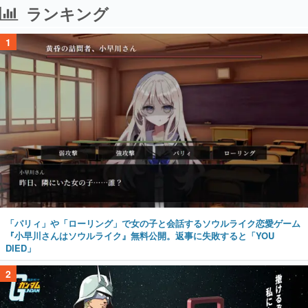
「パリィ」や「ローリング」で女の子と会話するソウルライク恋愛ゲーム
『小早川さんはソウルライク』無料公開。返事に失敗すると「YOU
DIED」
2