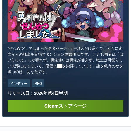
“ぜんめつ”してしまった勇者パーティから1人だけ選んで、ともに迷
宮からの脱出を目指すダンジョン探索RPGです。 ただし勇者は「は
い/いいえ」しか喋れず、魔法使いは魔法が使えず、戦士は可愛らし
い人形になっていて、僧侶は██を崇拝しています。誰を救うのかを
選ぶのは、あなたです。
インディー
RPG
リリース日：2026年第4四半期
Steamストアページ
ランキング
1