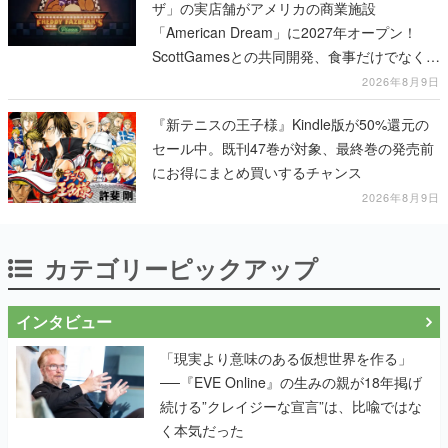
テージショーや没入型のホラー体験も楽しめ
2026年8月9日
る
『新テニスの王子様』Kindle版が50%還元の
セール中。既刊47巻が対象、最終巻の発売前
にお得にまとめ買いするチャンス
2026年8月9日
カテゴリーピックアップ
インタビュー
「現実より意味のある仮想世界を作る」
──『EVE Online』の生みの親が18年掲げ
続ける”クレイジーな宣言”は、比喩ではな
く本気だった
作り込みのすさまじさにコラボ先も驚嘆
──『Wizardry Variants Daphne』