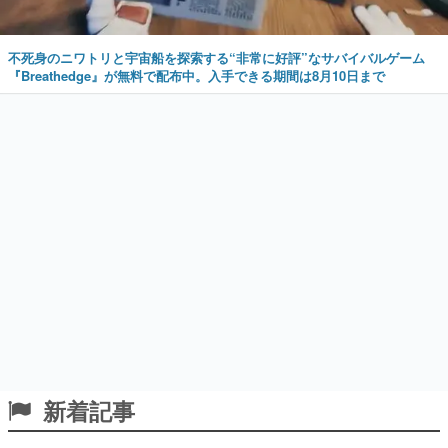
『Breathedge』が無料で配布中。入手できる期間は8月10日まで
新着記事
“ｽﾋﾟｷ本人”と「スピッキー」役の声優・小坂
井祐莉絵さん&パク・シユンさんが集結。コ
ミケ108『トリッカル』ブースの登場ゲスト