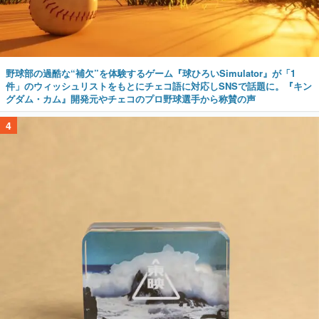
野球部の過酷な“補欠”を体験するゲーム『球ひろいSimulator』が「1
件」のウィッシュリストをもとにチェコ語に対応しSNSで話題に。『キン
グダム・カム』開発元やチェコのプロ野球選手から称賛の声
4