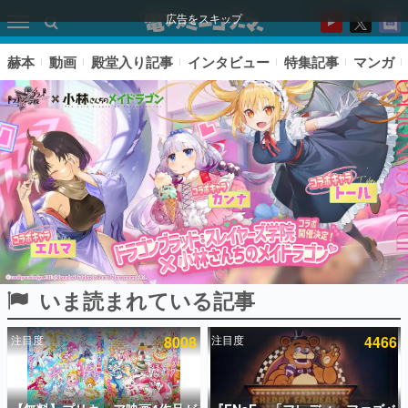
広告をスキップ
赫本
動画
殿堂入り記事
インタビュー
特集記事
マンガ
いま読まれている記事
ピックアップ
注目度
8008
注目度
4466
電ファミのいま読まれている記事ランキング
アプリセール情報