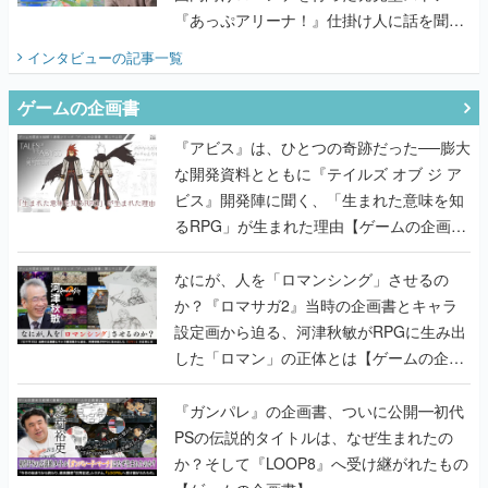
ゲームの企画書
『アビス』は、ひとつの奇跡だった──膨大
な開発資料とともに『テイルズ オブ ジ ア
ビス』開発陣に聞く、「生まれた意味を知
るRPG」が生まれた理由【ゲームの企画
書】
なにが、人を「ロマンシング」させるの
か？『ロマサガ2』当時の企画書とキャラ
設定画から迫る、河津秋敏がRPGに生み出
した「ロマン」の正体とは【ゲームの企画
書】
『ガンパレ』の企画書、ついに公開━初代
PSの伝説的タイトルは、なぜ生まれたの
か？そして『LOOP8』へ受け継がれたもの
【ゲームの企画書】
世界が認めるゲームデザイナー・上田文人