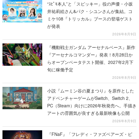
が発表
2026年8月9日
『機動戦士ガンダム アーセナルベース』新作
『アーセナルコマンダー』発表！8月28日か
らオープンベータテスト開催、2027年2月下
旬に稼働予定
2026年8月9日
小説『ムーミン谷の夏まつり』を原作とした
アドベンチャーゲームがSwitch、Switch 2、
PC（Steam）向けに2026年秋発売へ。手描き
アートの雰囲気が良すぎる最新映像も公開
2026年8月9日
『FNaF』「フレディ・ファズベアーズ・ピ
ザ」の実店舗がアメリカの商業施設
「American Dream」に2027年オープン！
ScottGamesとの共同開発、食事だけでなくス