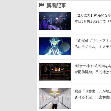
新着記事
【2人協力】神秘的な空間でパ
本日8月8日Steam
ームを探索しながら脱
『名探偵プリキュア！
ろにモノクル、ミステ
“船倉の神”に培養肉
が配信開始。目的地は
人間を増やし、加工し
映画『８番出口』が地上
される予定。二宮和也氏
る河内大和氏の迫真の