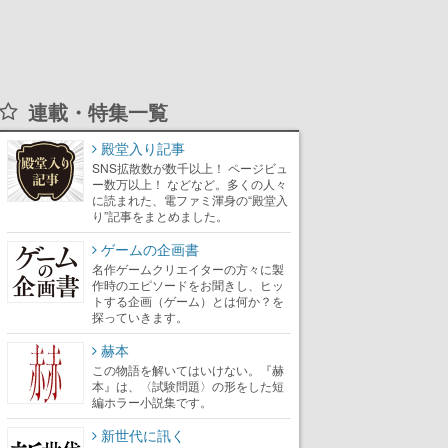
連載・特集一覧
殿堂入り記事
SNS拡散数が数千以上！ ページビュ
ー数万以上！ などなど。多くの人々
に読まれた、電ファミ渾身の“殿堂入
り”記事をまとめました。
ゲームの企画書
名作ゲームクリエイターの方々に製
作時のエピソードをお聞きし、ヒッ
トする企画（ゲーム）とは何か？を
探っていきます。
赫本
この物語を解いてはいけない。『赫
本』は、〈試験問題〉の形をした短
編ホラー小説集です。
新世代に訊く