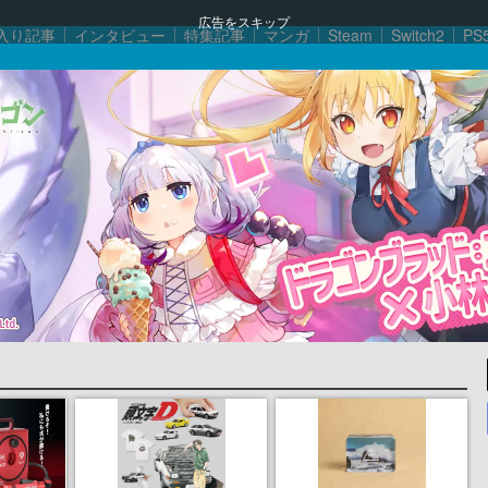
広告をスキップ
入り記事
インタビュー
特集記事
マンガ
Steam
Switch2
PS