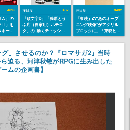
4895
3487
3432
注目度
注目度
ダム』の
『頭文字D』「藤原とう
「東映」の“あのオープ
クⅡ」を
ふ店（自家用）ハチロ
ニング映像”がアクリル
水ホース
ク」の“動くティッシュ
ブロックに。「東映ヒス
始。本体
ケース”が買えるポップ
トリカル グッズコレクシ
ーソナル
アップショップが開催
ョン」が8月下旬より発
公国軍の
へ。マンガの舞台である
売
ング」させるのか？『ロマサガ2』当時
式番号な
群馬の「イオンモール高
ら迫る、河津秋敏がRPGに生み出した
崎」にて、8月11日から8
月20日までの期間限定で
ゲームの企画書】
開催予定