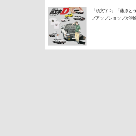
『頭文字D』「藤原と
プアップショップが開
11日から8月20日ま