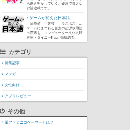
ら解き明かしていく、硬派で骨太な
評論連載です。
ゲームが変えた日本語
「経験値」「裏技」「ラスボス」…
ゲームにまつわる言葉の起源や用法
の変遷を、コンピューター文化史研
究家・タイニーP氏が徹底調査。
カテゴリ
特集記事
マンガ
女性向け
アプリレビュー
その他
電ファミニコゲーマーとは？