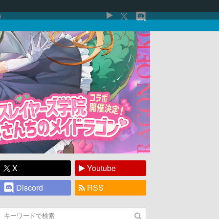
5
X
Youtube
Discord
RSS