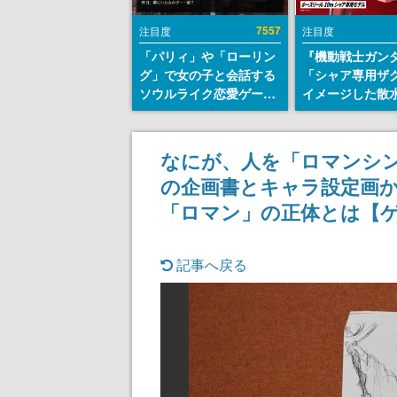
7557
注目度
注目度
「パリィ」や「ローリン
『機動戦士ガン
グ」で女の子と会話する
「シャア専用ザ
ソウルライク恋愛ゲーム
イメージした散
『小早川さんはソウルラ
リールが予約開
イク』無料公開。返事に
にはシャアのパ
失敗すると「YOU
マークやジオン
なにが、人を「ロマンシ
DIED」
エンブレム、型
の企画書とキャラ設定画か
どを配置
「ロマン」の正体とは【
記事へ戻る