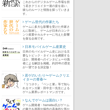
これからのデジタルゲーム市場を担
う若きクリエイター達の姿を追い、
彼らのルーツと情熱を探っていきま
す。
ゲーム世代の作家たち
ゲームに多大な影響を受けた作家さ
んに取材し、ゲームが日本のコンテ
ンツ産業やカルチャーに与えた影響
を探る企画です。
日本モバイルゲーム産業史
日本のモバイルゲーム史における主
要なトピック・タイトルを網羅する
ほか、開発者へのインタビューや識
者による解説を掲載。約20年の歴史
が一望できる決定版！
若ゲのいたり〜ゲームクリエ
イターの青春〜
『うつヌケ』『ペンと箸』等で知ら
れるマンガ家・田中圭一先生による
ゲーム業界レポートマンガです。
なんでゲームは面白い？
ゲーム開発者・hamatsu氏がゲーム
の魅力を画面や操作の具体的な形か