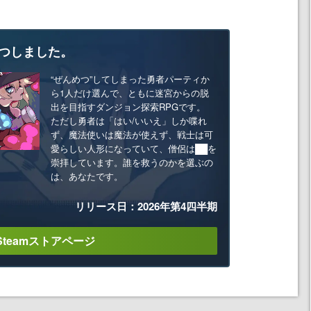
つしました。
“ぜんめつ”してしまった勇者パーティか
ら1人だけ選んで、ともに迷宮からの脱
出を目指すダンジョン探索RPGです。
ただし勇者は「はい/いいえ」しか喋れ
ず、魔法使いは魔法が使えず、戦士は可
愛らしい人形になっていて、僧侶は██を
崇拝しています。誰を救うのかを選ぶの
は、あなたです。
リリース日：2026年第4四半期
Steamストアページ