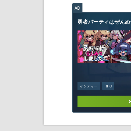
AD
勇者パーティはぜんめ
インディー
RPG