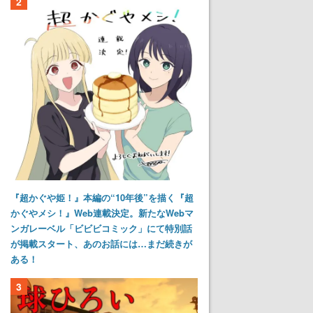
2
『超かぐや姫！』本編の“10年後”を描く『超
かぐやメシ！』Web連載決定。新たなWebマ
ンガレーベル「ビビビコミック」にて特別話
が掲載スタート、あのお話には…まだ続きが
ある！
3