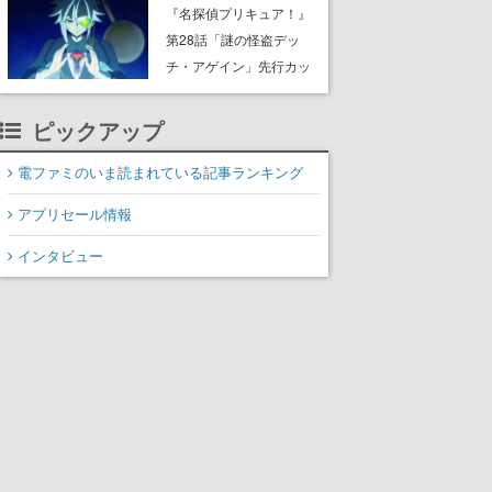
8月8日Steamでリリー
『名探偵プリキュア！』
ス。時に忘れ去られた世
第28話「謎の怪盗デッ
界の古代洞窟を舞台に、4
チ・アゲイン」先行カッ
つのバイオームを探索し
ト解禁。泣きぼくろにモ
ながら脱出を目指す
ノクル、ミステリアスな
ピックアップ
姿が映し出された場面も
電ファミのいま読まれている記事ランキング
アプリセール情報
インタビュー