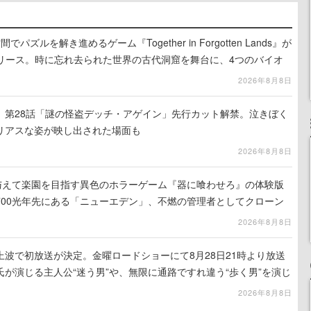
ズルを解き進めるゲーム『Together in Forgotten Lands』が
でリリース。時に忘れ去られた世界の古代洞窟を舞台に、4つのバイオ
出を目指す
2026年8月8日
』第28話「謎の怪盗デッチ・アゲイン」先行カット解禁。泣きぼく
リアスな姿が映し出された場面も
2026年8月8日
を与えて楽園を目指す異色のホラーゲーム『器に喰わせろ』の体験版
700光年先にある「ニューエデン」、不燃の管理者としてクローン
て神に捧げる
2026年8月8日
波で初放送が決定。金曜ロードショーにて8月28日21時より放送
が演じる主人公“迷う男”や、無限に通路ですれ違う“歩く男”を演じ
演技は必見
2026年8月8日