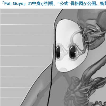
『Fall Guys』の中身が判明、“公式”骨格図が公開