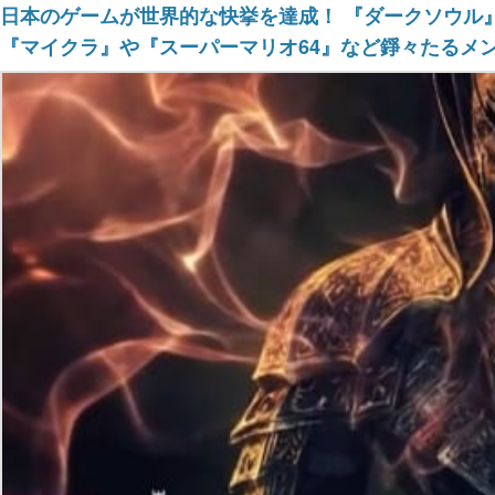
日本のゲームが世界的な快挙を達成！ 『ダークソウル
『マイクラ』や『スーパーマリオ64』など錚々たるメ