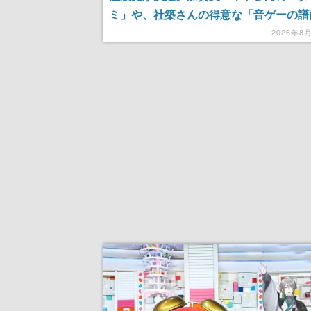
ミ」や、社築さんの得意な「音ゲーの譜
あしらわれたインパクト強すぎのセータ
2026年8
ぶ