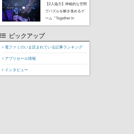
ャッチコピーは「三度の
【2人協力】神秘的な空間
飯より靴を舐めよう」と
でパズルを解き進めるゲ
前のめり。公式アカウン
ーム『Together in
トも開設され、2026年リ
Forgotten Lands』が本日
リースに向けて開発中
8月8日Steamでリリー
ピックアップ
ス。時に忘れ去られた世
界の古代洞窟を舞台に、4
電ファミのいま読まれている記事ランキング
つのバイオームを探索し
アプリセール情報
ながら脱出を目指す
インタビュー