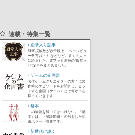
連載・特集一覧
殿堂入り記事
SNS拡散数が数千以上！ ページビュ
ー数万以上！ などなど。多くの人々
に読まれた、電ファミ渾身の“殿堂入
り”記事をまとめました。
ゲームの企画書
名作ゲームクリエイターの方々に製
作時のエピソードをお聞きし、ヒッ
トする企画（ゲーム）とは何か？を
探っていきます。
赫本
この物語を解いてはいけない。『赫
本』は、〈試験問題〉の形をした短
編ホラー小説集です。
新世代に訊く