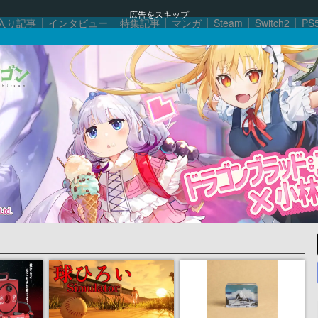
広告をスキップ
入り記事
インタビュー
特集記事
マンガ
Steam
Switch2
PS