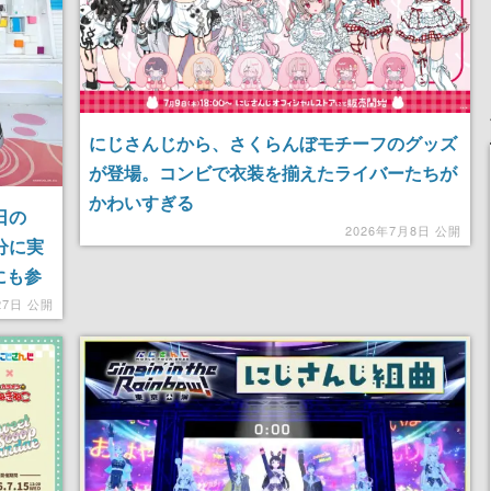
にじさんじから、さくらんぼモチーフのグッズ
が登場。コンビで衣装を揃えたライバーたちが
かわいすぎる
日の
2026年7月8日 公開
分に実
にも参
か、ワ
27日 公開