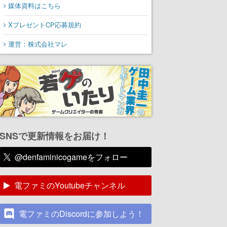
媒体資料はこちら
XプレゼントCP応募規約
運営：株式会社マレ
SNSで更新情報をお届け！
@denfaminicogameをフォロー
電ファミのYoutubeチャンネル
電ファミのDiscordに参加しよう！