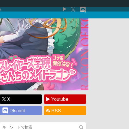
5
X
Youtube
Discord
RSS