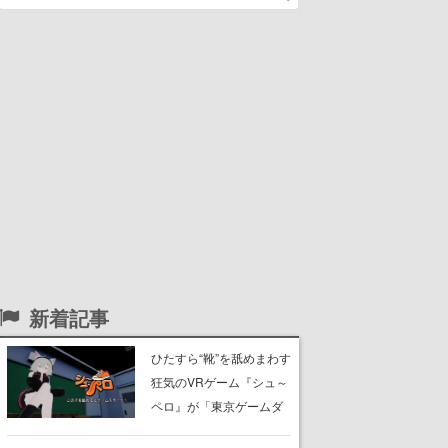
新着記事
ひたすら“靴”を舐めまわす
狂気のVRゲーム『シュ～
ペロ』が「東京ゲームダ
ンジョン」に展示中。キ