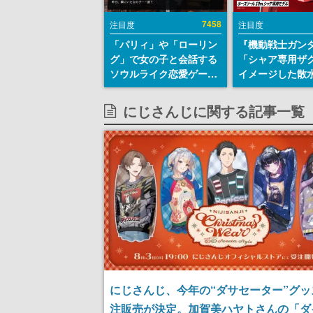
7458
注目度
注目度
「パリィ」や「ローリン
『機動戦士ガン
グ」で女の子と会話する
「シャア専用ザ
ソウルライク恋愛ゲーム
イメージした散
『小早川さんはソウルラ
リールが予約開
イク』無料公開。返事に
にはシャアのパ
にじさんじに関する記事一覧
失敗すると「YOU
マークやジオン
DIED」
エンブレム、型
どを配置
にじさんじ、今年の“ダサセーター”グッ
注販売が決定。加賀美ハヤトさんの「ダ