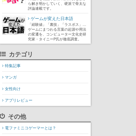
ら解き明かしていく、硬派で骨太な
評論連載です。
ゲームが変えた日本語
「経験値」「裏技」「ラスボス」…
ゲームにまつわる言葉の起源や用法
の変遷を、コンピューター文化史研
究家・タイニーP氏が徹底調査。
カテゴリ
特集記事
マンガ
女性向け
アプリレビュー
その他
電ファミニコゲーマーとは？