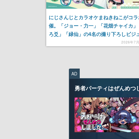
にじさんじとカラオケまねきねこがコラ
催。「ジョー・力一」「花畑チャイカ」
ろ爻」「緑仙」の4名の撮り下ろしビジ
を使用したコラボメニューやコラボグッ
2026年7
開
AD
勇者パーティはぜんめつ