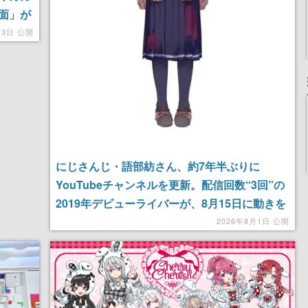
面」が
ーが並
月3日 公開
にじさんじ・語部紡さん、約7年半ぶりに
YouTubeチャンネルを更新。配信回数“3回”の
2019年デビューライバーが、8月15日に動きを
見せるか
2026年8月1日 公開