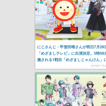
にじさんじ・甲斐田晴さんが明日7月28
「めざましテレビ」に出演決定。5時58
施される1戦目「めざましじゃんけん」
戦、一発ギャグや原稿読みに挑戦したほ
2026年7月
ンマンライブへの意気込みも語る