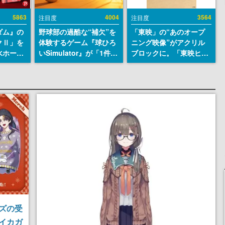
5863
4004
3564
注目度
注目度
ダム』の
野球部の過酷な“補欠”を
「東映」の“あのオープ
クⅡ」を
体験するゲーム『球ひろ
ニング映像”がアクリル
水ホース
いSimulator』が「1件」
ブロックに。「東映ヒス
始。本体
のウィッシュリストをも
トリカル グッズコレクシ
ーソナル
とにチェコ語に対応し
ョン」が8月下旬より発
公国軍の
SNSで話題に。『キング
売
式番号な
ダム・カム』開発元やチ
ェコのプロ野球選手から
称賛の声
ズの受
イカガ