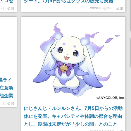
・ロゼ
タート。7月4日からはグッズの販売も実施
日より予
月7日 公開
2026年6月25日 公開
属ライ
注意喚
他企業
量に送
25日 公開
にじさんじ・ルンルンさん、7月5日からの活動
休止を発表。キャパシティや体調の都合を理由
とし、期限は未定だが「少しの間」とのこと