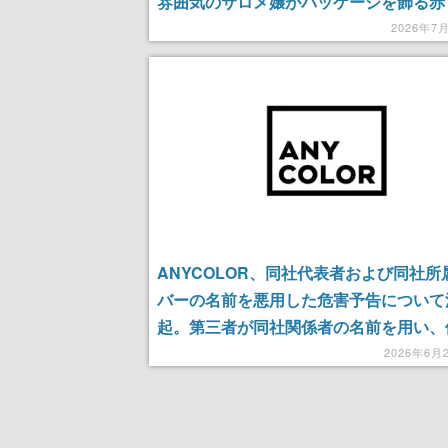
雰囲気のサロメ嬢がパッケージを飾る赤
のワインとグラスのセットなど、8月1
2026年7
約開始
ANYCOLOR、同社代表者および同社所
バーの名前を悪用した危害予告について
起。第三者が同社関係者の名前を用い、
などに爆破予告等の危害予告メールを大
2026年6月
信している事象を確認