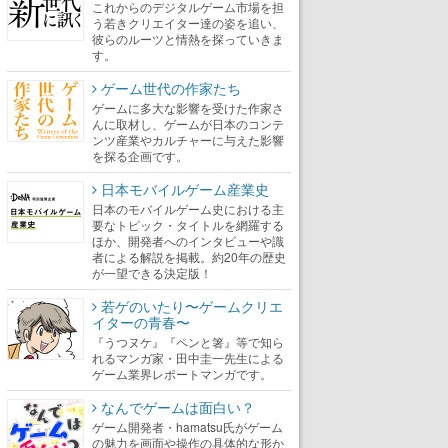
これからのデジタルゲーム市場を担
う若きクリエイター達の姿を追い、
彼らのルーツと情熱を探っていきま
す。
ゲーム世代の作家たち
ゲームに多大な影響を受けた作家さ
んに取材し、ゲームが日本のコンテ
ンツ産業やカルチャーに与えた影響
を探る企画です。
日本モバイルゲーム産業史
日本のモバイルゲーム史における主
要なトピック・タイトルを網羅する
ほか、開発者へのインタビューや識
者による解説を掲載。約20年の歴史
が一望できる決定版！
若ゲのいたり〜ゲームクリエ
イターの青春〜
『うつヌケ』『ペンと箸』等で知ら
れるマンガ家・田中圭一先生による
ゲーム業界レポートマンガです。
なんでゲームは面白い？
ゲーム開発者・hamatsu氏がゲーム
の魅力を画面や操作の具体的な形か