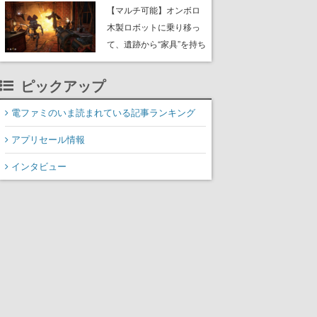
や大きな貝も
【マルチ可能】オンボロ
木製ロボットに乗り移っ
て、遺跡から“家具”を持ち
帰るホラーアクションゲ
ーム『GRAIN ROT』が本
ピックアップ
日8月8日Steamにて発
売。迫る“腐敗”から逃げ延
電ファミのいま読まれている記事ランキング
び、持ち帰った家具で基
アプリセール情報
地を再建
インタビュー