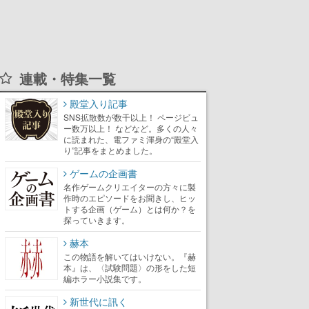
連載・特集一覧
殿堂入り記事
SNS拡散数が数千以上！ ページビュ
ー数万以上！ などなど。多くの人々
に読まれた、電ファミ渾身の“殿堂入
り”記事をまとめました。
ゲームの企画書
名作ゲームクリエイターの方々に製
作時のエピソードをお聞きし、ヒッ
トする企画（ゲーム）とは何か？を
探っていきます。
赫本
この物語を解いてはいけない。『赫
本』は、〈試験問題〉の形をした短
編ホラー小説集です。
新世代に訊く