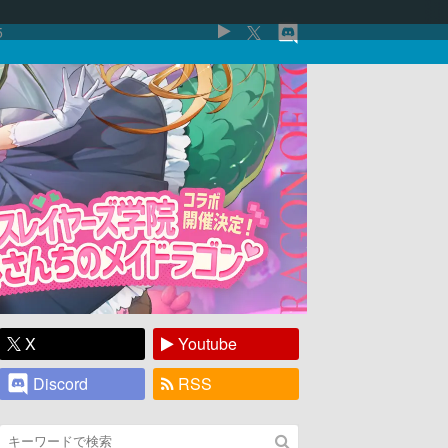
5
X
Youtube
Discord
RSS