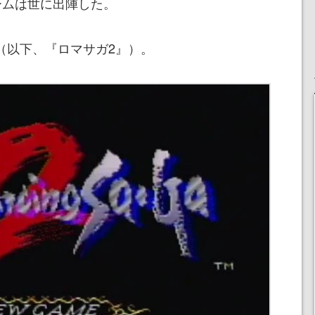
ゲームは世に出陣した。
（以下、『ロマサガ2』）。