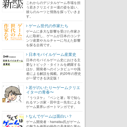
これからのデジタルゲーム市場を担
う若きクリエイター達の姿を追い、
彼らのルーツと情熱を探っていきま
す。
ゲーム世代の作家たち
ゲームに多大な影響を受けた作家さ
んに取材し、ゲームが日本のコンテ
ンツ産業やカルチャーに与えた影響
を探る企画です。
日本モバイルゲーム産業史
日本のモバイルゲーム史における主
要なトピック・タイトルを網羅する
ほか、開発者へのインタビューや識
者による解説を掲載。約20年の歴史
が一望できる決定版！
若ゲのいたり〜ゲームクリエ
イターの青春〜
『うつヌケ』『ペンと箸』等で知ら
れるマンガ家・田中圭一先生による
ゲーム業界レポートマンガです。
なんでゲームは面白い？
ゲーム開発者・hamatsu氏がゲーム
の魅力を画面や操作の具体的な形か