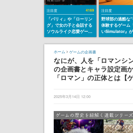
4169
注目度
注目度
「パリィ」や「ローリン
野球部の過酷な“
グ」で女の子と会話する
体験するゲーム
ソウルライク恋愛ゲーム
いSimulator
『小早川さんはソウルラ
のウィッシュリ
イク』無料公開。返事に
とにチェコ語に
失敗すると「YOU
SNSで話題に。
ホーム
ゲームの企画書
DIED」
ダム・カム』開
なにが、人を「ロマンシ
ェコのプロ野球
の企画書とキャラ設定画か
称賛の声
「ロマン」の正体とは【
2025年3月14日 12:00