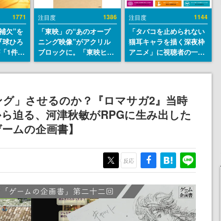
1771
1386
1144
注目度
注目度
補欠”を
「東映」の“あのオープ
「タバコを止められない
『球ひろ
ニング映像”がアクリル
猫耳キャラを描く深夜枠
』が「1件」
ブロックに。「東映ヒス
アニメ」に視聴者の一部
ストをも
トリカル グッズコレクシ
から批判意見。違法薬物
対応し
ョン」が8月下旬より発
の使用と思しき描写も含
『キング
売
めて、BPOが議論を交わ
発元やチ
す
ング」させるのか？『ロマサガ2』当時
選手から
ら迫る、河津秋敏がRPGに生み出した
ゲームの企画書】
反応