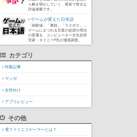
ら解き明かしていく、硬派で骨太な
評論連載です。
ゲームが変えた日本語
「経験値」「裏技」「ラスボス」…
ゲームにまつわる言葉の起源や用法
の変遷を、コンピューター文化史研
究家・タイニーP氏が徹底調査。
カテゴリ
特集記事
マンガ
女性向け
アプリレビュー
その他
電ファミニコゲーマーとは？