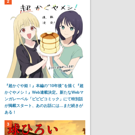
2
『超かぐや姫！』本編の“10年後”を描く『超
かぐやメシ！』Web連載決定。新たなWebマ
ンガレーベル「ビビビコミック」にて特別話
が掲載スタート、あのお話には…まだ続きが
ある！
3