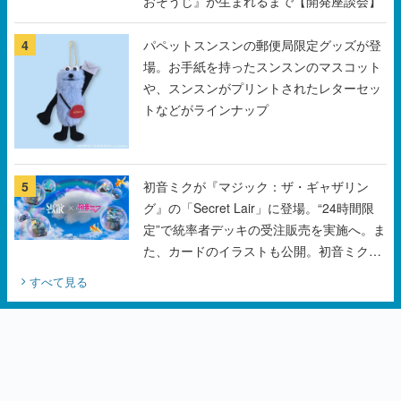
おそうじ』が生まれるまで【開発座談会】
4
パペットスンスンの郵便局限定グッズが登
場。お手紙を持ったスンスンのマスコット
や、スンスンがプリントされたレターセッ
トなどがラインナップ
5
初音ミクが『マジック：ザ・ギャザリン
グ』の「Secret Lair」に登場。“24時間限
定”で統率者デッキの受注販売を実施へ。ま
た、カードのイラストも公開。初音ミクの
オリジナルデザイナーKEI氏をはじめ、さ
すべて見る
いとうなおき氏、八三氏も参加