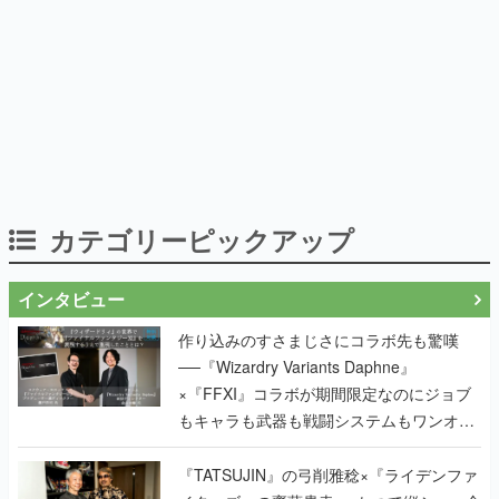
カテゴリーピックアップ
インタビュー
作り込みのすさまじさにコラボ先も驚嘆
──『Wizardry Variants Daphne』
×『FFXI』コラボが期間限定なのにジョブ
もキャラも武器も戦闘システムもワンオフ
で作り込まれた理由を両ディレクターに聞
く
『TATSUJIN』の弓削雅稔×『ライデンファ