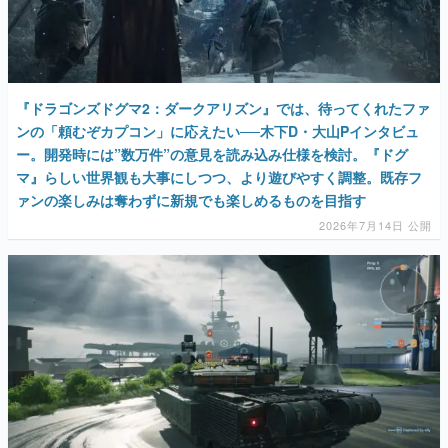
『ドラゴンズドグマ2：ダークアリズン』では、待ってくれたファ
ンの「頼むぞカプコン」に応えたい──木下D・大山Pインタビュ
ー。開発時には”数万件”の意見を読み込み仕様を検討。『ドグ
マ』らしい世界観も大事にしつつ、より遊びやすく調整。既存フ
ァンの楽しみは奪わずに新規でも楽しめるものを目指す
2026年7月14日 公開