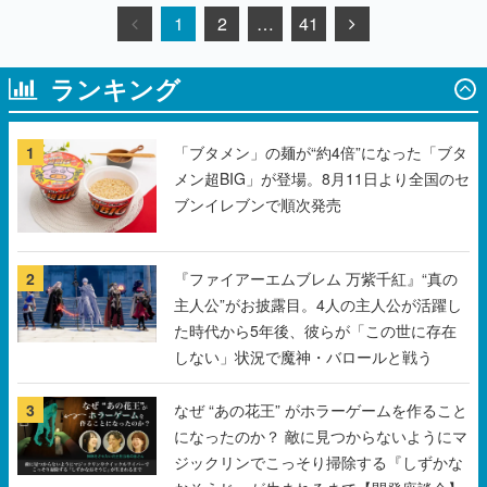
1
2
…
41
ランキング
1
「ブタメン」の麺が“約4倍”になった「ブタ
メン超BIG」が登場。8月11日より全国のセ
ブンイレブンで順次発売
2
『ファイアーエムブレム 万紫千紅』“真の
主人公”がお披露目。4人の主人公が活躍し
た時代から5年後、彼らが「この世に存在
しない」状況で魔神・バロールと戦う
3
なぜ “あの花王” がホラーゲームを作ること
になったのか？ 敵に見つからないようにマ
ジックリンでこっそり掃除する『しずかな