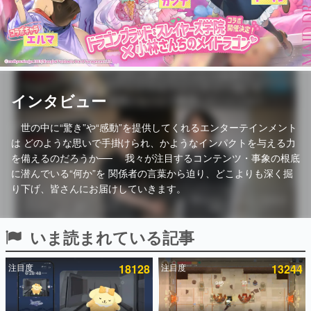
インタビュー
連載・特集一覧
殿堂入り記事
SNS拡散数が数千以上！ ページビュー数万以上！ などな
インタビュー
ど。多くの人々に読まれた、電ファミ渾身の“殿堂入り”記
事をまとめました。
世の中に“驚き”や“感動”を提供してくれるエンターテインメント
ゲームの企画書
は
どのような思いで手掛けられ、かようなインパクトを与える力
名作ゲームクリエイターの方々に製作時のエピソードをお
聞きし、ヒットする企画（ゲーム）とは何か？を探ってい
を備えるのだろうか──
我々が注目するコンテンツ・事象の根底
きます。
に潜んでいる“何か”を
関係者の言葉から迫り、どこよりも深く掘
り下げ、皆さんにお届けしていきます。
赫本
この物語を解いてはいけない。『赫本』は、〈試験問題〉
の形をした短編ホラー小説集です。
いま読まれている記事
新世代に訊く
これからのデジタルゲーム市場を担う若きクリエイター達
の姿を追い、彼らのルーツと情熱を探っていきます。
注目度
18128
注目度
13244
ゲーム世代の作家たち
ゲームに多大な影響を受けた作家さんに取材し、ゲームが