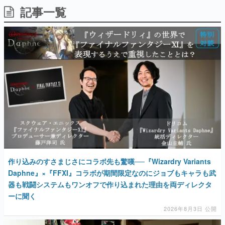
記事一覧
マンガ
女性向け
アプリレビュー
その他
電ファミニコゲーマーとは？
運営：株式会社マレ
作り込みのすさまじさにコラボ先も驚嘆──『Wizardry Variants
Daphne』×『FFXI』コラボが期間限定なのにジョブもキャラも武
器も戦闘システムもワンオフで作り込まれた理由を両ディレクタ
ーに聞く
2026年8月3日 公開