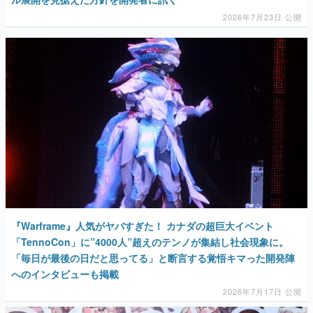
2026年7月23日 公開
『Warframe』人気がヤバすぎた！ カナダの超巨大イベント
「TennoCon」に”4000人”超えのテンノが集結し社会現象に。
「毎日が最後の日だと思ってる」と断言する覚悟キマった開発陣
へのインタビューも掲載
2026年7月17日 公開