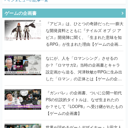
ゲームの企画書
『アビス』は、ひとつの奇跡だった──膨大
な開発資料とともに『テイルズ オブ ジ ア
ビス』開発陣に聞く、「生まれた意味を知
るRPG」が生まれた理由【ゲームの企画
書】
なにが、人を「ロマンシング」させるの
か？『ロマサガ2』当時の企画書とキャラ
設定画から迫る、河津秋敏がRPGに生み出
した「ロマン」の正体とは【ゲームの企画
書】
『ガンパレ』の企画書、ついに公開━初代
PSの伝説的タイトルは、なぜ生まれたの
か？そして『LOOP8』へ受け継がれたもの
【ゲームの企画書】
世界が認めるゲームデザイナー・上田文人