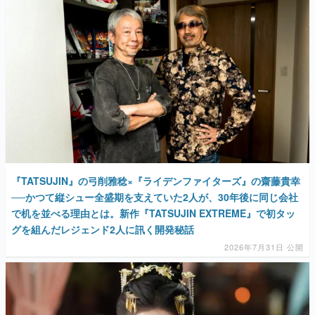
『TATSUJIN』の弓削雅稔×『ライデンファイターズ』の齋藤貴幸
──かつて縦シュー全盛期を支えていた2人が、30年後に同じ会社
で机を並べる理由とは。新作『TATSUJIN EXTREME』で初タッ
グを組んだレジェンド2人に訊く開発秘話
2026年7月31日 公開