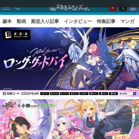
広告をスキップ
赫本
動画
殿堂入り記事
インタビュー
特集記事
マンガ
ピックアップ
電ファミのいま読まれている記事ランキング
アプリセール情報