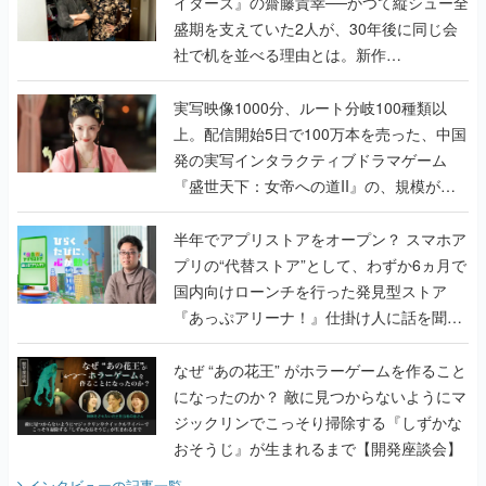
イターズ』の齋藤貴幸──かつて縦シュー全
盛期を支えていた2人が、30年後に同じ会
社で机を並べる理由とは。新作
『TATSUJIN EXTREME』で初タッグを組
んだレジェンド2人に訊く開発秘話
実写映像1000分、ルート分岐100種類以
上。配信開始5日で100万本を売った、中国
発の実写インタラクティブドラマゲーム
『盛世天下：女帝への道II』の、規模が違
うこだわりをプロデューサーに聞いた
半年でアプリストアをオープン？ スマホア
プリの“代替ストア”として、わずか6ヵ月で
国内向けローンチを行った発見型ストア
『あっぷアリーナ！』仕掛け人に話を聞い
てみた
なぜ “あの花王” がホラーゲームを作ること
になったのか？ 敵に見つからないようにマ
ジックリンでこっそり掃除する『しずかな
おそうじ』が生まれるまで【開発座談会】
インタビュー
の記事一覧