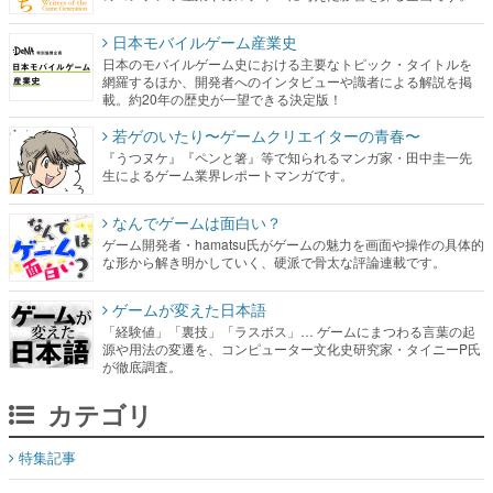
日本モバイルゲーム産業史
日本のモバイルゲーム史における主要なトピック・タイトルを
網羅するほか、開発者へのインタビューや識者による解説を掲
載。約20年の歴史が一望できる決定版！
若ゲのいたり〜ゲームクリエイターの青春〜
『うつヌケ』『ペンと箸』等で知られるマンガ家・田中圭一先
生によるゲーム業界レポートマンガです。
なんでゲームは面白い？
ゲーム開発者・hamatsu氏がゲームの魅力を画面や操作の具体的
な形から解き明かしていく、硬派で骨太な評論連載です。
ゲームが変えた日本語
「経験値」「裏技」「ラスボス」… ゲームにまつわる言葉の起
源や用法の変遷を、コンピューター文化史研究家・タイニーP氏
が徹底調査。
カテゴリ
特集記事