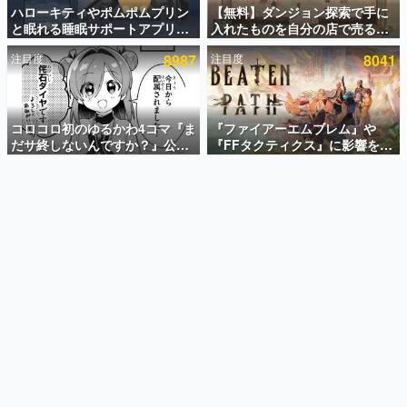
ハローキティやポムポムプリン
【無料】ダンジョン探索で手に
日本のコンテンツ産業やカルチャーに与えた影響を探る企
と眠れる睡眠サポートアプリ
入れたものを自分の店で売るゲ
画です。
『ゆめたび』が配信中。キャラ
ーム『Moonlighter』がSteam
日本モバイルゲーム産業史
注目度
8987
注目度
8041
ごとのASMRや目覚ましアラー
にて無料配布中！続編
日本のモバイルゲーム史における主要なトピック・タイト
ムも搭載
『Moonlighter 2』の9月2日正
ルを網羅するほか、開発者へのインタビューや識者による
式リリースを記念したキャンペ
解説を掲載。約20年の歴史が一望できる決定版！
ーン
コロコロ初のゆるかわ4コマ『ま
『ファイアーエムブレム』や
若ゲのいたり〜ゲームクリエイターの青春〜
だサ終しないんですか？』公開
『FFタクティクス』に影響を受
『うつヌケ』『ペンと箸』等で知られるマンガ家・田中圭
スタート。主人公は新入社員の
けた新作戦略RPG『Beaten
一先生によるゲーム業界レポートマンガです。
侘石ダイヤ、ゲーム会社を舞台
Path』2027年に発売へ。
にトラブルへ対応する社員たち
PC（Steam）、PS5、Xbox、
なんでゲームは面白い？
を描く
Switch向けにリリース予定
ゲーム開発者・hamatsu氏がゲームの魅力を画面や操作の
具体的な形から解き明かしていく、硬派で骨太な評論連載
です。
ゲームが変えた日本語
「経験値」「裏技」「ラスボス」… ゲームにまつわる言葉
の起源や用法の変遷を、コンピューター文化史研究家・タ
イニーP氏が徹底調査。
カテゴリ
特集記事