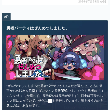
2026年7月29日 公開
AD
勇者パーティはぜんめつしました。
“ぜんめつ”してしまった勇者パーティから1人だけ選んで、ともに迷
宮からの脱出を目指すダンジョン探索RPGです。 ただし勇者は「は
い/いいえ」しか喋れず、魔法使いは魔法が使えず、戦士は可愛らし
い人形になっていて、僧侶は██を崇拝しています。誰を救うのかを
選ぶのは、あなたです。