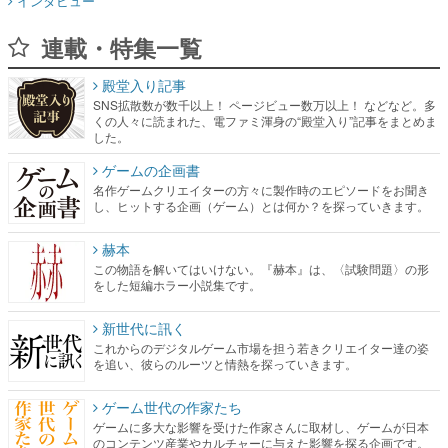
インタビュー
連載・特集一覧
殿堂入り記事
SNS拡散数が数千以上！ ページビュー数万以上！ などなど。多
くの人々に読まれた、電ファミ渾身の“殿堂入り”記事をまとめま
した。
ゲームの企画書
名作ゲームクリエイターの方々に製作時のエピソードをお聞き
し、ヒットする企画（ゲーム）とは何か？を探っていきます。
赫本
この物語を解いてはいけない。『赫本』は、〈試験問題〉の形
をした短編ホラー小説集です。
新世代に訊く
これからのデジタルゲーム市場を担う若きクリエイター達の姿
を追い、彼らのルーツと情熱を探っていきます。
ゲーム世代の作家たち
ゲームに多大な影響を受けた作家さんに取材し、ゲームが日本
のコンテンツ産業やカルチャーに与えた影響を探る企画です。