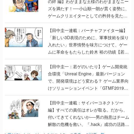
の絆 編】わがままな王様のわがままなニー
ズを満たす！──小山順一朗が貫く姿勢に、
ゲームクリエイターとしての矜持を見た
【若ゲのいたり最終回】
【田中圭一連載：バーチャファイター編】
「新しい3D表現のために、軍事技術を採り
入れたい」世界情勢を味方につけて、ゲー
ムに革命をもたらした鈴木 裕の功績【若ゲ
のいたり】
【田中圭一：若ゲのいたり】ゲーム開発統
合環境「Unreal Engine」最新バージョン
で、開発環境はどう変わる？ ゲーム業界向
けソリューションイベント「GTMF2019」
に行って、より理解を深めよう【PR】
【田中圭一連載：サイバーコネクトツー
編】すべての責任はオレが取る。だから、
付いてきてくれないか──男の熱意はチーム
解散の危機を救い、『.hack』成功の活路を
開く。業界の快男児・松山 洋に流れる血は