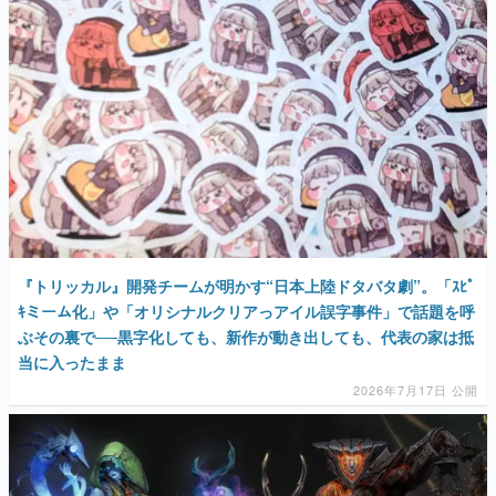
『トリッカル』開発チームが明かす“日本上陸ドタバタ劇”。「ｽﾋﾟ
ｷミーム化」や「オリシナルクリアっアイル誤字事件」で話題を呼
ぶその裏で──黒字化しても、新作が動き出しても、代表の家は抵
当に入ったまま
2026年7月17日 公開