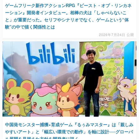
ゲームフリーク新作アクションRPG『ビースト・オブ・リンカネ
ーション』開発者インタビュー。相棒の犬は「しゃべらないこ
と」が重要だった。セリフやシナリオでなく、ゲームという“体
験”の中で描く関係性とは
2026年7月24日 公開
中国発モンスター捕獲×育成ゲーム『るぅみマスター』は「親しみ
やすいアート」と「幅広い環境での動作」を軸に設計──グローバ
ル展開を見据えた方針を開発者に訊く