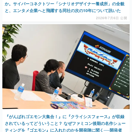
か。サイバーコネクトツー「シナリオデザイナー養成所」の全貌
と、エンタメ企業へと飛躍する同社の次の10年について訊いた
2026年7月6日 公開
『がんばれゴエモン大集合！』に『クライシスフォース』が収録
されているってどういうこと？ なぜファミコン後期の名作シュー
ティングを『ゴエモン』に入れたのかを開発陣に聞く──開発者