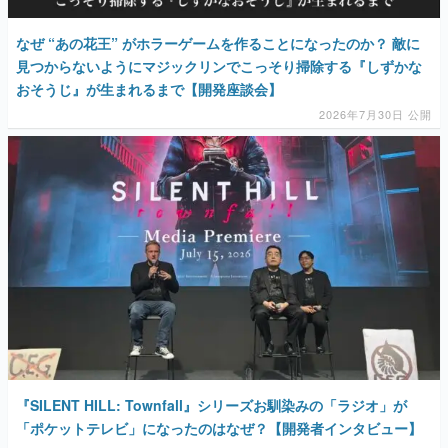
なぜ “あの花王” がホラーゲームを作ることになったのか？ 敵に
見つからないようにマジックリンでこっそり掃除する『しずかな
おそうじ』が生まれるまで【開発座談会】
2026年7月30日 公開
『SILENT HILL: Townfall』シリーズお馴染みの「ラジオ」が
「ポケットテレビ」になったのはなぜ？【開発者インタビュー】