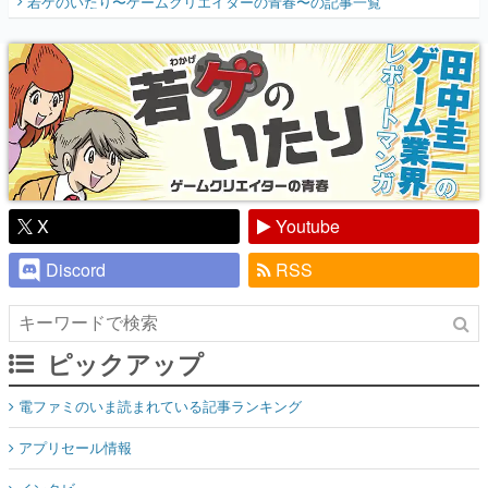
若ゲのいたり〜ゲームクリエイターの青春〜
の記事一覧
『少年ジャンプ』色だった【若ゲのいた
り】
X
Youtube
Discord
RSS
ピックアップ
電ファミのいま読まれている記事ランキング
アプリセール情報