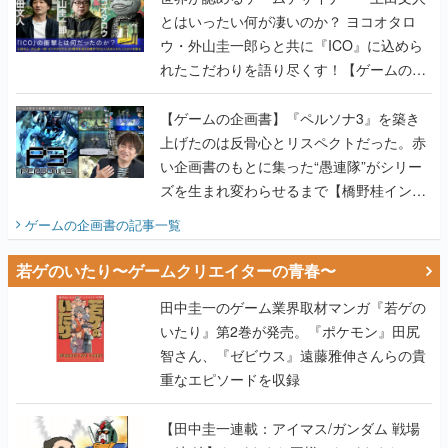
とはいったい何が凄いのか？ ヨコオタロ
ウ・外山圭一郎らと共に『ICO』に込めら
れたこだわりを語り尽くす！【ゲームの企
画書】
【ゲームの企画書】『ペルソナ3』を築き
上げたのは反骨心とリスペクトだった。赤
い企画書のもとに集った“愚連隊”がシリー
ズを生まれ変わらせるまで【橋野桂インタ
ビュー】
ゲームの企画書
の記事一覧
若ゲのいたり〜ゲームクリエイターの青春〜
田中圭一のゲーム業界取材マンガ『若ゲの
いたり』第2巻が発売。『ポケモン』田尻
智さん、『ゼビウス』遠藤雅伸さんらの貴
重なエピソードを収録
【田中圭一連載：アイマス/ガンダム 戦場