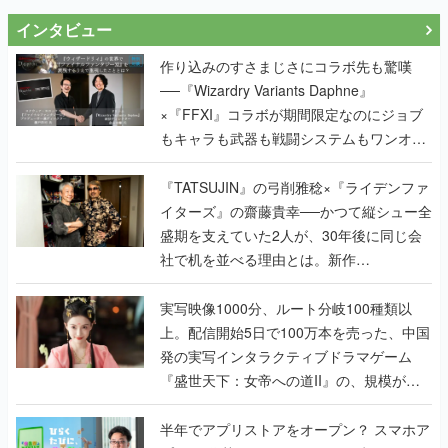
インタビュー
作り込みのすさまじさにコラボ先も驚嘆
──『Wizardry Variants Daphne』
×『FFXI』コラボが期間限定なのにジョブ
もキャラも武器も戦闘システムもワンオフ
で作り込まれた理由を両ディレクターに聞
く
『TATSUJIN』の弓削雅稔×『ライデンファ
イターズ』の齋藤貴幸──かつて縦シュー全
盛期を支えていた2人が、30年後に同じ会
社で机を並べる理由とは。新作
『TATSUJIN EXTREME』で初タッグを組
んだレジェンド2人に訊く開発秘話
実写映像1000分、ルート分岐100種類以
上。配信開始5日で100万本を売った、中国
発の実写インタラクティブドラマゲーム
『盛世天下：女帝への道II』の、規模が違
うこだわりをプロデューサーに聞いた
半年でアプリストアをオープン？ スマホア