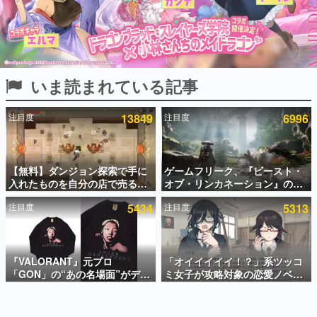
インタビュー
連載・特集一覧
殿堂入り記事
いま読まれている記事
SNS拡散数が数千以上！ ページビュー数万以上！ などな
ど。多くの人々に読まれた、電ファミ渾身の“殿堂入り”記
事をまとめました。
注目度
13849
注目度
6996
ゲームの企画書
名作ゲームクリエイターの方々に製作時のエピソードをお
聞きし、ヒットする企画（ゲーム）とは何か？を探ってい
【無料】ダンジョン探索で手に
ゲームフリーク、『ビースト・
きます。
入れたものを自分の店で売るゲ
オブ・リンカネーション』の継
赫本
ーム『Moonlighter』がSteam
続的なアプデ方針を表明。ユー
この物語を解いてはいけない。『赫本』は、〈試験問題〉
注目度
5434
注目度
5313
にて無料配布中！続編
ザーからの意見を真摯に受け止
の形をした短編ホラー小説集です。
『Moonlighter 2』の9月2日正
めて対応へ。修正パッチは約1週
式リリースを記念したキャンペ
間以内に配信される予定
ーン
新世代に訊く
『VALORANT』元プロ
「オイイイイイ！？」系ツッコ
これからのデジタルゲーム市場を担う若きクリエイター達
の姿を追い、彼らのルーツと情熱を探っていきます。
「GON」の“あの名場面”がデザ
ミ女子が攻略対象の恋愛ノベル
インされた新作グッズが本日8月
ゲーム『美術部カノジョ』
5日より期間限定で発売。Tシャ
Steamストアページが公開。
ゲーム世代の作家たち
ツやコインケース、アクキーな
「お前らーそろそろ自重しろ
ゲームに多大な影響を受けた作家さんに取材し、ゲームが