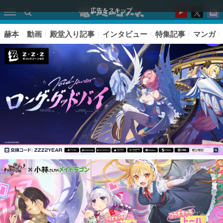
広告をスキップ
赫本
動画
殿堂入り記事
インタビュー
特集記事
マンガ
ピックアップ
電ファミのいま読まれている記事ランキング
アプリセール情報