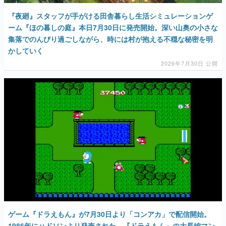
『夜廻』スタッフが手がける田舎暮らし生活シミュレーションゲ
ーム『ほの暮しの庭』本日7月30日に発売開始。深い山奥の小さな
集落でのんびり過ごしながら、時には村が抱える不穏な秘密を明
かしていく
2026年7月30日 公開
ゲーム『ドラえもん』が7月30日より「コンアカ」で配信開始。
1986年にハドソンより発売された、『ドラえもん』の大長編マン