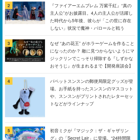
2
『ファイアーエムブレム 万紫千紅』“真の
主人公”がお披露目。4人の主人公が活躍し
た時代から5年後、彼らが「この世に存在
しない」状況で魔神・バロールと戦う
3
なぜ “あの花王” がホラーゲームを作ること
になったのか？ 敵に見つからないようにマ
ジックリンでこっそり掃除する『しずかな
おそうじ』が生まれるまで【開発座談会】
4
パペットスンスンの郵便局限定グッズが登
場。お手紙を持ったスンスンのマスコット
や、スンスンがプリントされたレターセッ
トなどがラインナップ
5
初音ミクが『マジック：ザ・ギャザリン
グ』の「Secret Lair」に登場。“24時間限