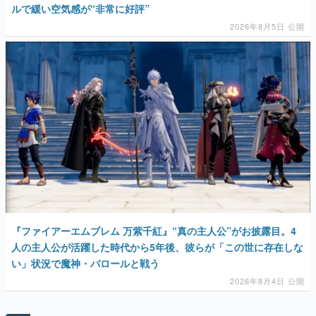
ルで緩い空気感が“非常に好評”
2026年8月5日 公開
『ファイアーエムブレム 万紫千紅』“真の主人公”がお披露目。4
人の主人公が活躍した時代から5年後、彼らが「この世に存在しな
い」状況で魔神・バロールと戦う
2026年8月4日 公開