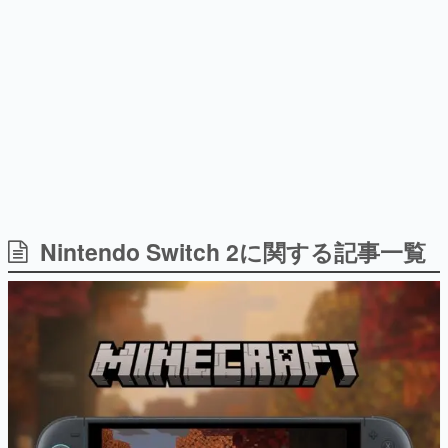
どが全品受注生産で登場、過去
ー？＾＾」暗黒微笑の夢女子
日本のコンテンツ産業やカルチャーに与えた影響を探る企
に発売したグッズの再販も
や、萌え声不思議ちゃん女子と
画です。
青春を謳歌
日本モバイルゲーム産業史
日本のモバイルゲーム史における主要なトピック・タイト
ルを網羅するほか、開発者へのインタビューや識者による
解説を掲載。約20年の歴史が一望できる決定版！
若ゲのいたり〜ゲームクリエイターの青春〜
『うつヌケ』『ペンと箸』等で知られるマンガ家・田中圭
一先生によるゲーム業界レポートマンガです。
なんでゲームは面白い？
ゲーム開発者・hamatsu氏がゲームの魅力を画面や操作の
Nintendo Switch 2に関する記事一覧
具体的な形から解き明かしていく、硬派で骨太な評論連載
です。
ゲームが変えた日本語
「経験値」「裏技」「ラスボス」… ゲームにまつわる言葉
の起源や用法の変遷を、コンピューター文化史研究家・タ
イニーP氏が徹底調査。
カテゴリ
特集記事