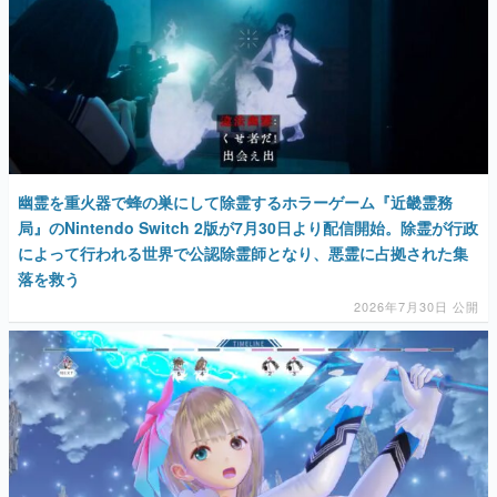
幽霊を重火器で蜂の巣にして除霊するホラーゲーム『近畿霊務
局』のNintendo Switch 2版が7月30日より配信開始。除霊が行政
によって行われる世界で公認除霊師となり、悪霊に占拠された集
落を救う
2026年7月30日 公開