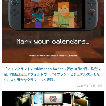
マンガ
女性向け
アプリレビュー
その他
電ファミニコゲーマーとは？
運営：株式会社マレ
『マインクラフト』のNintendo Switch 2版が10月27日に発売決
定。描画設定はデフォルトで「バイブラントビジュアルズ」とな
り、より豊かなグラフィック表現に
2026年8月6日 公開