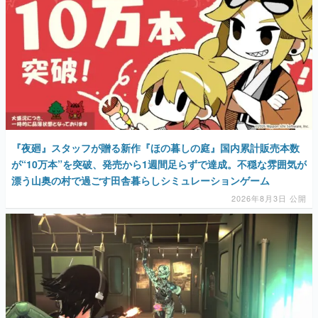
『夜廻』スタッフが贈る新作『ほの暮しの庭』国内累計販売本数
が“10万本”を突破、発売から1週間足らずで達成。不穏な雰囲気が
漂う山奥の村で過ごす田舎暮らしシミュレーションゲーム
2026年8月3日 公開