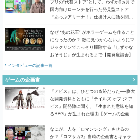
プリの“代替ストア”として、わずか6ヵ月で
国内向けローンチを行った発見型ストア
『あっぷアリーナ！』仕掛け人に話を聞い
てみた
なぜ “あの花王” がホラーゲームを作ること
になったのか？ 敵に見つからないようにマ
ジックリンでこっそり掃除する『しずかな
おそうじ』が生まれるまで【開発座談会】
インタビュー
の記事一覧
ゲームの企画書
『アビス』は、ひとつの奇跡だった──膨大
な開発資料とともに『テイルズ オブ ジ ア
ビス』開発陣に聞く、「生まれた意味を知
るRPG」が生まれた理由【ゲームの企画
書】
なにが、人を「ロマンシング」させるの
か？『ロマサガ2』当時の企画書とキャラ