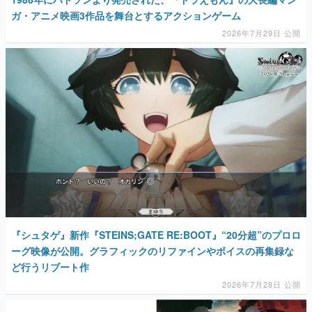
ガ・アニメ映画3作品を舞台とするアクションゲーム
2026年7月29日 公開
『シュタゲ』新作『STEINS;GATE RE:BOOT』“20分超”のプロロ
ーグ映像が公開。グラフィックのリファインやボイスの再集録な
ど行うリブート作
2026年7月28日 公開