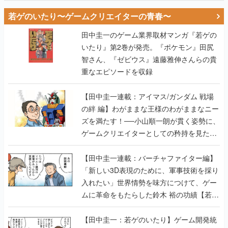
若ゲのいたり〜ゲームクリエイターの青春〜
田中圭一のゲーム業界取材マンガ『若ゲの
いたり』第2巻が発売。『ポケモン』田尻
智さん、『ゼビウス』遠藤雅伸さんらの貴
重なエピソードを収録
【田中圭一連載：アイマス/ガンダム 戦場
の絆 編】わがままな王様のわがままなニー
ズを満たす！──小山順一朗が貫く姿勢に、
ゲームクリエイターとしての矜持を見た
【若ゲのいたり最終回】
【田中圭一連載：バーチャファイター編】
「新しい3D表現のために、軍事技術を採り
入れたい」世界情勢を味方につけて、ゲー
ムに革命をもたらした鈴木 裕の功績【若ゲ
のいたり】
【田中圭一：若ゲのいたり】ゲーム開発統