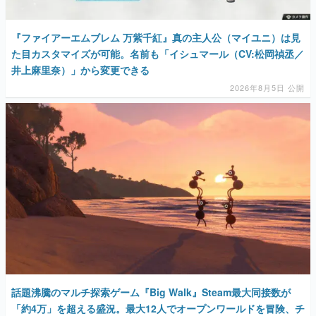
『ファイアーエムブレム 万紫千紅』真の主人公（マイユニ）は見
た目カスタマイズが可能。名前も「イシュマール（CV:松岡禎丞／
井上麻里奈）」から変更できる
2026年8月5日 公開
話題沸騰のマルチ探索ゲーム『Big Walk』Steam最大同接数が
「約4万」を超える盛況。最大12人でオープンワールドを冒険、チ