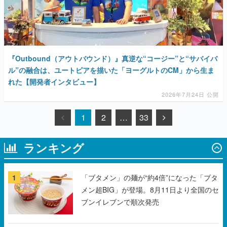
『Outbound（アウトバウンド）』真逆な“コージー”と“サバイバ
ル”の融合は、ユートピアを描いた「ヨーグルトのCM」から生ま
れた【開発者インタビュー】
2026年7月24日 公開
1
2
…
33
ランキング
1
「ブタメン」の麺が“約4倍”になった「ブタ
メン超BIG」が登場。8月11日より全国のセ
ブンイレブンで順次発売