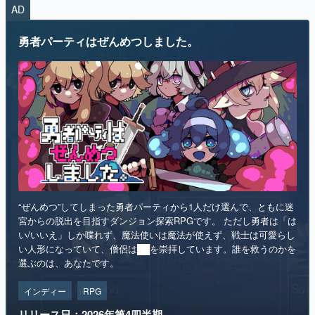
AD
勇者パーティはぜんめつしました。
“ぜんめつ”してしまった勇者パーティから1人だけ選んで、ともに迷
宮からの脱出を目指すダンジョン探索RPGです。 ただし勇者は「は
い/いいえ」しか喋れず、魔法使いは魔法が使えず、戦士は可愛らし
い人形になっていて、僧侶は██を崇拝しています。誰を救うのかを
選ぶのは、あなたです。
インディー
RPG
リリース日：2026年第4四半期