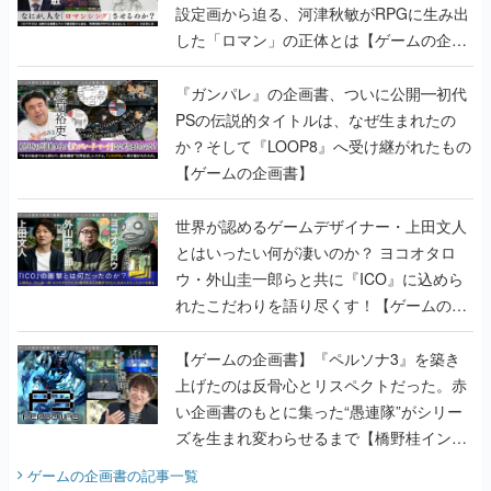
設定画から迫る、河津秋敏がRPGに生み出
した「ロマン」の正体とは【ゲームの企画
書】
『ガンパレ』の企画書、ついに公開━初代
PSの伝説的タイトルは、なぜ生まれたの
か？そして『LOOP8』へ受け継がれたもの
【ゲームの企画書】
世界が認めるゲームデザイナー・上田文人
とはいったい何が凄いのか？ ヨコオタロ
ウ・外山圭一郎らと共に『ICO』に込めら
れたこだわりを語り尽くす！【ゲームの企
画書】
【ゲームの企画書】『ペルソナ3』を築き
上げたのは反骨心とリスペクトだった。赤
い企画書のもとに集った“愚連隊”がシリー
ズを生まれ変わらせるまで【橋野桂インタ
ビュー】
ゲームの企画書
の記事一覧