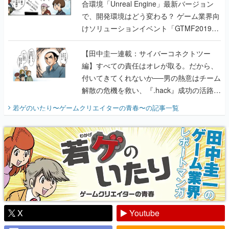
合環境「Unreal Engine」最新バージョン
で、開発環境はどう変わる？ ゲーム業界向
けソリューションイベント「GTMF2019」
に行って、より理解を深めよう【PR】
【田中圭一連載：サイバーコネクトツー
編】すべての責任はオレが取る。だから、
付いてきてくれないか──男の熱意はチーム
解散の危機を救い、『.hack』成功の活路を
開く。業界の快男児・松山 洋に流れる血は
若ゲのいたり〜ゲームクリエイターの青春〜
の記事一覧
『少年ジャンプ』色だった【若ゲのいた
り】
X
Youtube