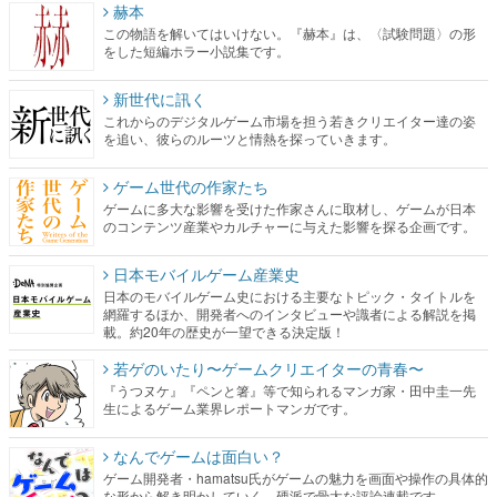
赫本
この物語を解いてはいけない。『赫本』は、〈試験問題〉の形
をした短編ホラー小説集です。
新世代に訊く
これからのデジタルゲーム市場を担う若きクリエイター達の姿
を追い、彼らのルーツと情熱を探っていきます。
ゲーム世代の作家たち
ゲームに多大な影響を受けた作家さんに取材し、ゲームが日本
のコンテンツ産業やカルチャーに与えた影響を探る企画です。
日本モバイルゲーム産業史
日本のモバイルゲーム史における主要なトピック・タイトルを
網羅するほか、開発者へのインタビューや識者による解説を掲
載。約20年の歴史が一望できる決定版！
若ゲのいたり〜ゲームクリエイターの青春〜
『うつヌケ』『ペンと箸』等で知られるマンガ家・田中圭一先
生によるゲーム業界レポートマンガです。
なんでゲームは面白い？
ゲーム開発者・hamatsu氏がゲームの魅力を画面や操作の具体的
な形から解き明かしていく、硬派で骨太な評論連載です。