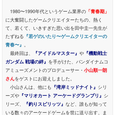
1980〜1990年代というゲーム業界の
「青春期」
に大奮闘したゲームクリエイターたちの、熱く
て、若くて、いきすぎた思い出を田中圭一先生が
たずねる
『若ゲのいたり〜ゲームクリエイターの
。
青春〜』
最終回は、
や
『アイドルマスター』
『機動戦士
を手がけた、バンダイナムコ
ガンダム 戦場の絆』
アミューズメントのプロデューサー・
小山順一朗
をゲストにお迎えしました。
さん
小山さんは、他にも
シリ
『湾岸ミッドナイト』
ーズや
シ
『マリオカート アーケードグランプリ』
リーズ、
など、誰もが知って
『釣りスピリッツ』
いる数々のアーケードゲームを世に送り出す、ま