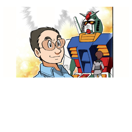
日本のコンテンツ産業やカルチャーに与えた影響を探る企
画です。
日本モバイルゲーム産業史
日本のモバイルゲーム史における主要なトピック・タイト
ルを網羅するほか、開発者へのインタビューや識者による
解説を掲載。約20年の歴史が一望できる決定版！
若ゲのいたり〜ゲームクリエイターの青春〜
『うつヌケ』『ペンと箸』等で知られるマンガ家・田中圭
一先生によるゲーム業界レポートマンガです。
なんでゲームは面白い？
ゲーム開発者・hamatsu氏がゲームの魅力を画面や操作の
具体的な形から解き明かしていく、硬派で骨太な評論連載
です。
ゲームが変えた日本語
「経験値」「裏技」「ラスボス」… ゲームにまつわる言葉
の起源や用法の変遷を、コンピューター文化史研究家・タ
イニーP氏が徹底調査。
カテゴリ
特集記事