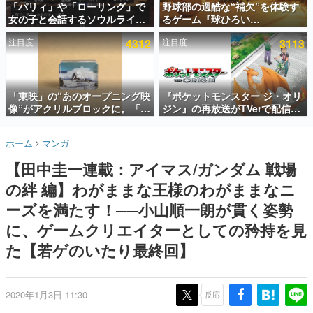
「パリィ」や「ローリング」で
野球部の過酷な“補欠”を体験す
女の子と会話するソウルライク
るゲーム『球ひろい
インタビュー
恋愛ゲーム『小早川さんはソウ
Simulator』が「1件」のウィッ
注目度
4312
注目度
3113
ルライク』無料公開。返事に失
シュリストをもとにチェコ語に
連載・特集一覧
敗すると「YOU DIED」
対応しSNSで話題に。『キング
ダム・カム』開発元やチェコの
殿堂入り記事
プロ野球選手から称賛の声
SNS拡散数が数千以上！ ページビュー数万以上！ などな
「東映」の“あのオープニング映
『ポケットモンスター ジ・オリ
ど。多くの人々に読まれた、電ファミ渾身の“殿堂入り”記
像”がアクリルブロックに。「東
ジン』の再放送がTVerで配信
事をまとめました。
映ヒストリカル グッズコレクシ
中！レッド（CV：竹内順子）が
ョン」が8月下旬より発売
主人公のオリジナルアニメ
ゲームの企画書
ホーム
マンガ
名作ゲームクリエイターの方々に製作時のエピソードをお
聞きし、ヒットする企画（ゲーム）とは何か？を探ってい
【田中圭一連載：アイマス/ガンダム 戦場
きます。
の絆 編】わがままな王様のわがままなニ
赫本
この物語を解いてはいけない。『赫本』は、〈試験問題〉
ーズを満たす！──小山順一朗が貫く姿勢
の形をした短編ホラー小説集です。
に、ゲームクリエイターとしての矜持を見
た【若ゲのいたり最終回】
新世代に訊く
これからのデジタルゲーム市場を担う若きクリエイター達
の姿を追い、彼らのルーツと情熱を探っていきます。
2020年1月3日 11:30
反応
ゲーム世代の作家たち
ゲームに多大な影響を受けた作家さんに取材し、ゲームが