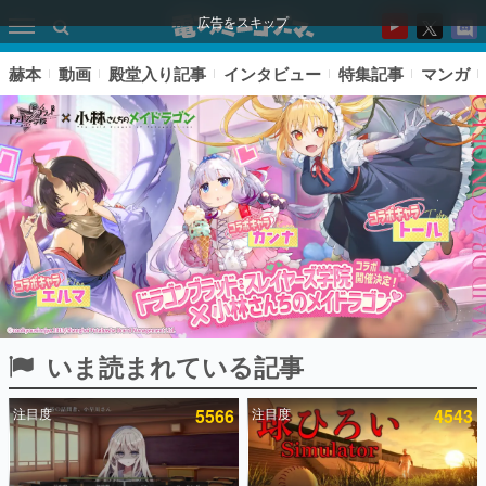
広告をスキップ
赫本
動画
殿堂入り記事
インタビュー
特集記事
マンガ
いま読まれている記事
ピックアップ
注目度
5566
注目度
4543
電ファミのいま読まれている記事ランキング
アプリセール情報