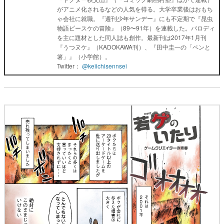
がアニメ化されるなどの人気を得る。大学卒業後はおもち
ゃ会社に就職。『週刊少年サンデー』にも不定期で『昆虫
物語ピースケの冒険』（89〜91年）を連載した。パロディ
を主に題材とした同人誌も創作。最新刊は2017年1月刊
『うつヌケ』（KADOKAWA刊）、『田中圭一の「ペンと
箸」』（小学館）。
Twitter：
@keiichisennsei