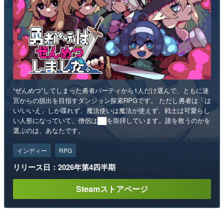
“ぜんめつ”してしまった勇者パーティから1人だけ選んで、ともに迷
宮からの脱出を目指すダンジョン探索RPGです。 ただし勇者は「は
い/いいえ」しか喋れず、魔法使いは魔法が使えず、戦士は可愛らし
い人形になっていて、僧侶は██を崇拝しています。誰を救うのかを
選ぶのは、あなたです。
インディー
RPG
リリース日：2026年第4四半期
Steamストアページ