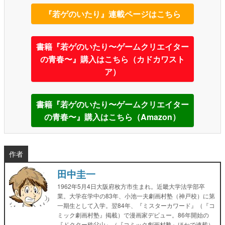
『若ゲのいたり』連載ページはこちら
書籍『若ゲのいたり〜ゲームクリエイター
の青春〜』購入はこちら（カドカワスト
ア）
書籍『若ゲのいたり〜ゲームクリエイター
の青春〜』購入はこちら（Amazon）
作者
田中圭一
1962年5月4日大阪府枚方市生まれ。近畿大学法学部卒
業。大学在学中の83年、小池一夫劇画村塾（神戸校）に第
一期生として入学。翌84年、『ミスターカワード』（『コ
ミック劇画村塾』掲載）で漫画家デビュー。86年開始の
『ドクター秩父山』（『コミック劇画村塾』ほかで連載）