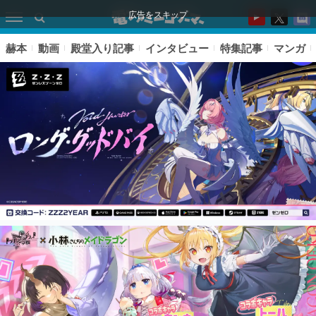
広告をスキップ
赫本
動画
殿堂入り記事
インタビュー
特集記事
マンガ
ピックアップ
電ファミのいま読まれている記事ランキング
アプリセール情報