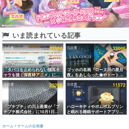
インタビュー
連載・特集一覧
殿堂入り記事
いま読まれている記事
SNS拡散数が数千以上！ ページビュー数万以上！ などな
ど。多くの人々に読まれた、電ファミ渾身の“殿堂入り”記
事をまとめました。
注目度
33924
注目度
33066
ゲームの企画書
名作ゲームクリエイターの方々に製作時のエピソードをお
聞きし、ヒットする企画（ゲーム）とは何か？を探ってい
「タバコを止められない猫耳キ
ゴッホの名画『ローヌ川の星月
きます。
ャラを描く深夜枠アニメ」に視
夜』をあしらった傘やトートバ
赫本
聴者の一部から批判意見。違法
ッグなどが登場。8月7日21時よ
この物語を解いてはいけない。『赫本』は、〈試験問題〉
注目度
21098
注目度
11572
薬物の使用と思わしき描写も含
り2日間限定で予約販売
の形をした短編ホラー小説集です。
めて、BPOが議論を交わす
新世代に訊く
「プチプチ」の川上産業が「プ
ハローキティやポムポムプリン
これからのデジタルゲーム市場を担う若きクリエイター達
の姿を追い、彼らのルーツと情熱を探っていきます。
チプチ株式会社」に10月1日よ
と眠れる睡眠サポートアプリ
り社名変更へ。創業58年で初め
『ゆめたび』が配信中。キャラ
ての変更で、“プチッ”と鳴るお
ごとのASMRや目覚ましアラー
ゲーム世代の作家たち
ホーム
ゲームの企画書
なじみの緩衝材が会社の名前に
ムも搭載
ゲームに多大な影響を受けた作家さんに取材し、ゲームが