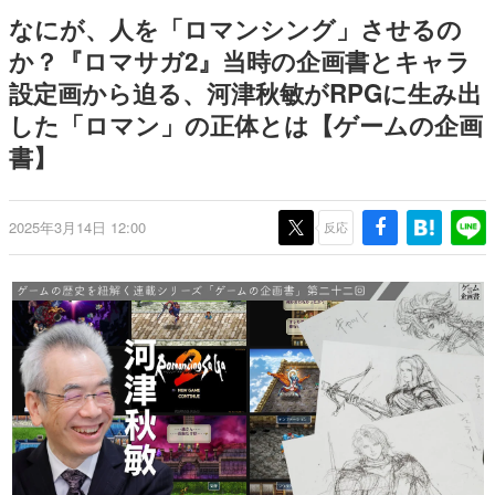
日本のコンテンツ産業やカルチャーに与えた影響を探る企
なにが、人を「ロマンシング」させるの
画です。
か？『ロマサガ2』当時の企画書とキャラ
日本モバイルゲーム産業史
設定画から迫る、河津秋敏がRPGに生み出
日本のモバイルゲーム史における主要なトピック・タイト
ルを網羅するほか、開発者へのインタビューや識者による
した「ロマン」の正体とは【ゲームの企画
解説を掲載。約20年の歴史が一望できる決定版！
書】
若ゲのいたり〜ゲームクリエイターの青春〜
『うつヌケ』『ペンと箸』等で知られるマンガ家・田中圭
一先生によるゲーム業界レポートマンガです。
2025年3月14日 12:00
反応
なんでゲームは面白い？
ゲーム開発者・hamatsu氏がゲームの魅力を画面や操作の
具体的な形から解き明かしていく、硬派で骨太な評論連載
です。
ゲームが変えた日本語
「経験値」「裏技」「ラスボス」… ゲームにまつわる言葉
の起源や用法の変遷を、コンピューター文化史研究家・タ
イニーP氏が徹底調査。
カテゴリ
特集記事