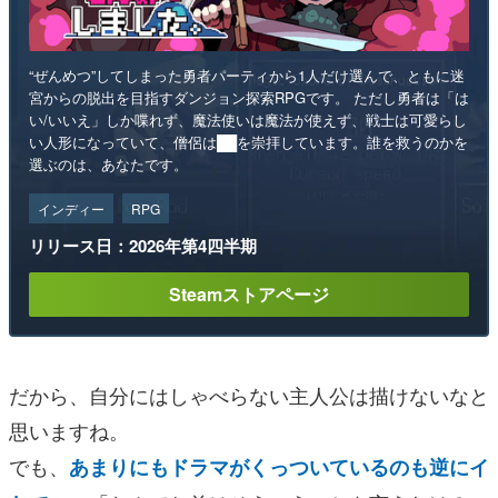
“ぜんめつ”してしまった勇者パーティから1人だけ選んで、ともに迷
宮からの脱出を目指すダンジョン探索RPGです。 ただし勇者は「は
い/いいえ」しか喋れず、魔法使いは魔法が使えず、戦士は可愛らし
い人形になっていて、僧侶は██を崇拝しています。誰を救うのかを
選ぶのは、あなたです。
インディー
RPG
リリース日：2026年第4四半期
Steamストアページ
だから、自分にはしゃべらない主人公は描けないなと
思いますね。
でも、
あまりにもドラマがくっついているのも逆にイ