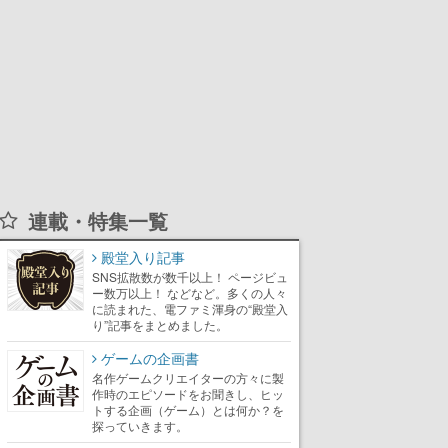
連載・特集一覧
殿堂入り記事
SNS拡散数が数千以上！ ページビュ
ー数万以上！ などなど。多くの人々
に読まれた、電ファミ渾身の“殿堂入
り”記事をまとめました。
ゲームの企画書
名作ゲームクリエイターの方々に製
作時のエピソードをお聞きし、ヒッ
トする企画（ゲーム）とは何か？を
探っていきます。