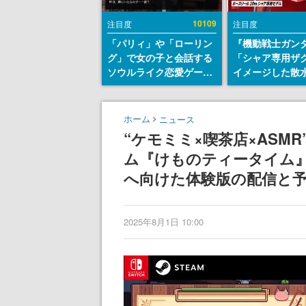
10109
注目度
注目度
「パリィ」や「ローリン
『機動戦士ガン
グ」で女の子と会話する
「シャア専用ザ
ソウルライク恋愛ゲーム
イメージした散
『小早川さんはソウルラ
リールが予約開
イク』無料公開。返事に
にはシャアのパ
失敗すると「YOU
マークやジオン
ホーム
ニュース
DIED」
エンブレム、型
“ケモミミ×喫茶店×AS
どを配置
ム『けものティータイム』9月4
へ向けた体験版の配信と
2025年8月1日 10:00