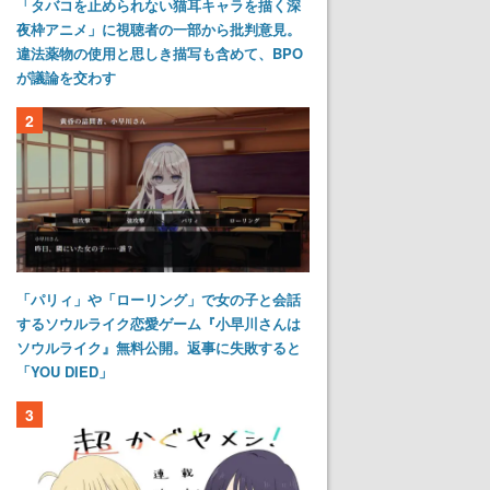
「タバコを止められない猫耳キャラを描く深
夜枠アニメ」に視聴者の一部から批判意見。
違法薬物の使用と思しき描写も含めて、BPO
が議論を交わす
2
「パリィ」や「ローリング」で女の子と会話
するソウルライク恋愛ゲーム『小早川さんは
ソウルライク』無料公開。返事に失敗すると
「YOU DIED」
3