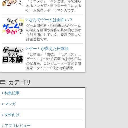
『うつヌケ』『ペンと箸』等で知ら
れるマンガ家・田中圭一先生による
ゲーム業界レポートマンガです。
なんでゲームは面白い？
ゲーム開発者・hamatsu氏がゲーム
の魅力を画面や操作の具体的な形か
ら解き明かしていく、硬派で骨太な
評論連載です。
ゲームが変えた日本語
「経験値」「裏技」「ラスボス」…
ゲームにまつわる言葉の起源や用法
の変遷を、コンピューター文化史研
究家・タイニーP氏が徹底調査。
カテゴリ
特集記事
マンガ
女性向け
アプリレビュー