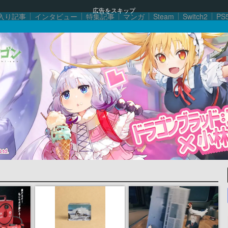
広告をスキップ
入り記事
インタビュー
特集記事
マンガ
Steam
Switch2
PS