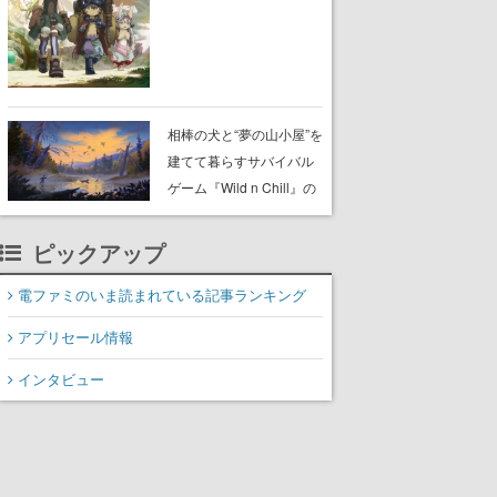
らが登壇する舞台挨拶も
実施
相棒の犬と“夢の山小屋”を
建てて暮らすサバイバル
ゲーム『Wild n Chill』の
体験版がSteamで配信
中。ドット絵の大自然
ピックアップ
で、喧騒を忘れよう
電ファミのいま読まれている記事ランキング
アプリセール情報
インタビュー