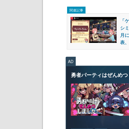
関連記事
「ケ
シ
月に
表、
AD
勇者パーティはぜんめつ