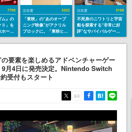
7700
3322
3168
注目度
注目度
ダム』の
「東映」の“あのオープ
不死身のニワトリと宇宙
クⅡ」を
ニング映像”がアクリル
船を探索する“非常に好
水ホース
ブロックに。「東映ヒス
評”なサバイバルゲーム
始。本体
トリカル グッズコレクシ
『Breathedge』が無料
ーソナル
ョン」が8月下旬より発
で配布中。入手できる期
公国軍の
売
間は8月10日まで
式番号な
MR”の要素を楽しめるアドベンチャーゲー
日に発売決定。Nintendo Switch
予約受付もスタート
反応