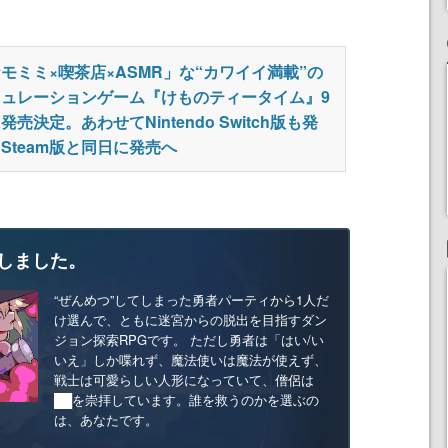
モミミ×喫茶店×ASMR」な“カワイイ満載”の
ミュレーションゲーム『けものティータイム』9
発売決定。あわせてNintendo Switch版も発
Steam版と同日に発売へ
しました。
“ぜんめつ”してしまった勇者パーティから1人だ
け選んで、ともに迷宮からの脱出を目指すダン
ジョン探索RPGです。 ただし勇者は「はい/い
いえ」しか喋れず、魔法使いは魔法が使えず、
戦士は可愛らしい人形になっていて、僧侶は
██を崇拝しています。誰を救うのかを選ぶの
は、あなたです。