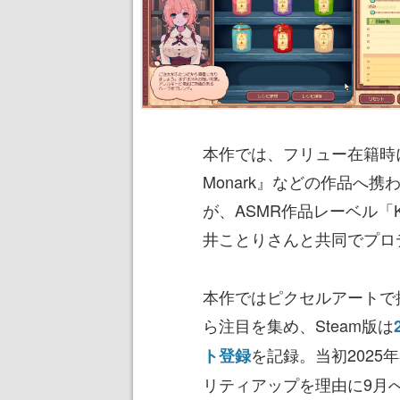
本作では、フリュー在籍時
Monark』などの作品へ
が、ASMR作品レーベル「K
井ことりさんと共同でプロ
本作ではピクセルアートで
ら注目を集め、Steam版は
を記録。当初202
ト登録
リティアップを理由に9月