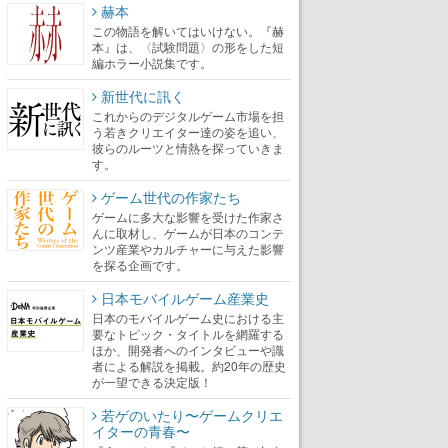
赫本
この物語を解いてはいけない。『赫
本』は、〈試験問題〉の形をした短
編ホラー小説集です。
新世代に訊く
これからのデジタルゲーム市場を担
う若きクリエイター達の姿を追い、
彼らのルーツと情熱を探っていきま
す。
ゲーム世代の作家たち
ゲームに多大な影響を受けた作家さ
んに取材し、ゲームが日本のコンテ
ンツ産業やカルチャーに与えた影響
を探る企画です。
日本モバイルゲーム産業史
日本のモバイルゲーム史における主
要なトピック・タイトルを網羅する
ほか、開発者へのインタビューや識
者による解説を掲載。約20年の歴史
が一望できる決定版！
若ゲのいたり〜ゲームクリエ
イターの青春〜