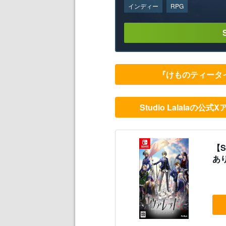
インディー
RPG
『けものティータイ
Studio Lalalaの公
【S
あ