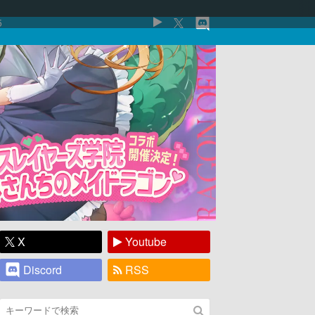
5
X
Youtube
Discord
RSS