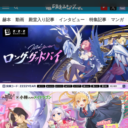
広告をスキップ
赫本
動画
殿堂入り記事
インタビュー
特集記事
マンガ
ピックアップ
電ファミのいま読まれている記事ランキング
アプリセール情報