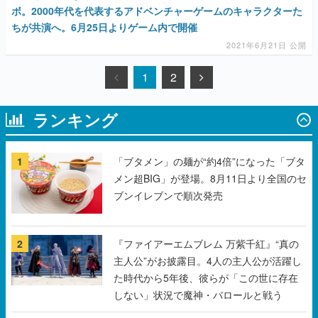
ボ。2000年代を代表するアドベンチャーゲームのキャラクターた
ちが共演へ。6月25日よりゲーム内で開催
2021年6月21日 公開
1
2
ランキング
1
「ブタメン」の麺が“約4倍”になった「ブタ
メン超BIG」が登場。8月11日より全国のセ
ブンイレブンで順次発売
2
『ファイアーエムブレム 万紫千紅』“真の
主人公”がお披露目。4人の主人公が活躍し
た時代から5年後、彼らが「この世に存在
しない」状況で魔神・バロールと戦う