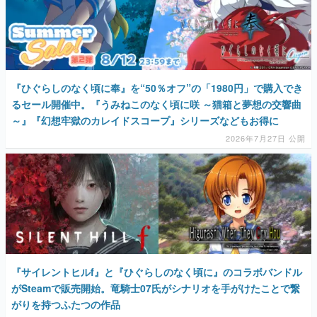
マンガ
女性向け
アプリレビュー
『ひぐらしのなく頃に奉』を“50％オフ”の「1980円」で購入でき
るセール開催中。『うみねこのなく頃に咲 ～猫箱と夢想の交響曲
その他
～』『幻想牢獄のカレイドスコープ』シリーズなどもお得に
2026年7月27日 公開
電ファミニコゲーマーとは？
運営：株式会社マレ
『サイレントヒルf』と『ひぐらしのなく頃に』のコラボバンドル
がSteamで販売開始。竜騎士07氏がシナリオを手がけたことで繋
がりを持つふたつの作品