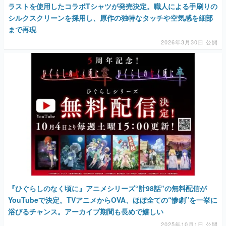
ラストを使用したコラボTシャツが発売決定。職人による手刷りの
シルクスクリーンを採用し、原作の独特なタッチや空気感を細部
まで再現
2026年3月30日 公開
『ひぐらしのなく頃に』アニメシリーズ“計98話”の無料配信が
YouTubeで決定。TVアニメからOVA、ほぼ全ての“惨劇”を一挙に
浴びるチャンス。アーカイブ期間も長めで嬉しい
2025年10月1日 公開