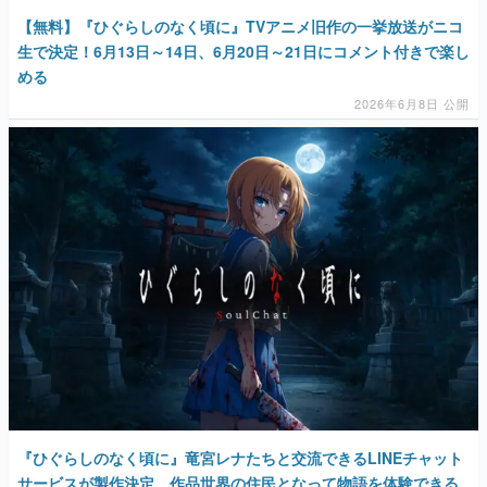
【無料】『ひぐらしのなく頃に』TVアニメ旧作の一挙放送がニコ
生で決定！6月13日～14日、6月20日～21日にコメント付きで楽し
める
2026年6月8日 公開
『ひぐらしのなく頃に』竜宮レナたちと交流できるLINEチャット
サービスが製作決定。作品世界の住民となって物語を体験できる