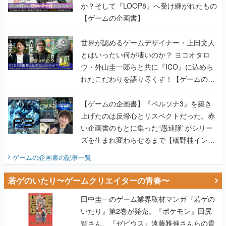
か？そして『LOOP8』へ受け継がれたもの
【ゲームの企画書】
世界が認めるゲームデザイナー・上田文人
とはいったい何が凄いのか？ ヨコオタロ
ウ・外山圭一郎らと共に『ICO』に込めら
れたこだわりを語り尽くす！【ゲームの企
画書】
【ゲームの企画書】『ペルソナ3』を築き
上げたのは反骨心とリスペクトだった。赤
い企画書のもとに集った“愚連隊”がシリー
ズを生まれ変わらせるまで【橋野桂インタ
ビュー】
ゲームの企画書
の記事一覧
若ゲのいたり〜ゲームクリエイターの青春〜
田中圭一のゲーム業界取材マンガ『若ゲの
いたり』第2巻が発売。『ポケモン』田尻
智さん、『ゼビウス』遠藤雅伸さんらの貴