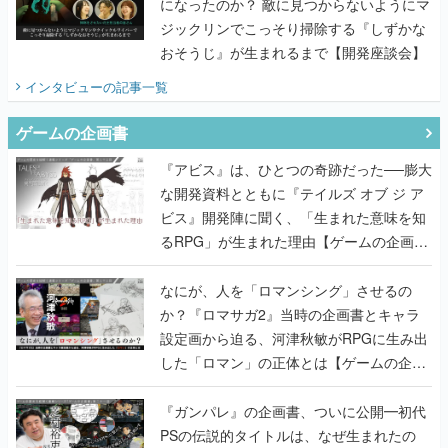
になったのか？ 敵に見つからないようにマ
ジックリンでこっそり掃除する『しずかな
おそうじ』が生まれるまで【開発座談会】
インタビュー
の記事一覧
ゲームの企画書
『アビス』は、ひとつの奇跡だった──膨大
な開発資料とともに『テイルズ オブ ジ ア
ビス』開発陣に聞く、「生まれた意味を知
るRPG」が生まれた理由【ゲームの企画
書】
なにが、人を「ロマンシング」させるの
か？『ロマサガ2』当時の企画書とキャラ
設定画から迫る、河津秋敏がRPGに生み出
した「ロマン」の正体とは【ゲームの企画
書】
『ガンパレ』の企画書、ついに公開━初代
PSの伝説的タイトルは、なぜ生まれたの