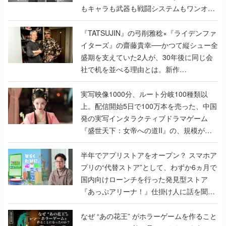
もキャラも武器も戦闘システムもワンオフ
で作り込まれた理由を両ディレクターに聞
く
『TATSUJIN』の弓削雅稔×『ライデンファ
イターズ』の齋藤貴幸──かつて縦シュー全
盛期を支えていた2人が、30年後に同じ会
社で机を並べる理由とは。新作
『TATSUJIN EXTREME』で初タッグを組
んだレジェンド2人に訊く開発秘話
実写映像1000分、ルート分岐100種類以
上。配信開始5日で100万本を売った、中国
発の実写インタラクティブドラマゲーム
『盛世天下：女帝への道II』の、規模が違
うこだわりをプロデューサーに聞いた
半年でアプリストアをオープン？ スマホア
プリの“代替ストア”として、わずか6ヵ月で
国内向けローンチを行った発見型ストア
『あっぷアリーナ！』仕掛け人に話を聞い
てみた
なぜ “あの花王” がホラーゲームを作ること