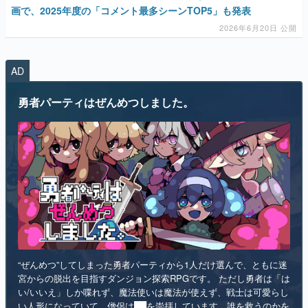
画で、2025年度の「コメント最多シーンTOP5」も発表
2026年6月20日 公開
AD
勇者パーティはぜんめつしました。
“ぜんめつ”してしまった勇者パーティから1人だけ選んで、ともに迷
宮からの脱出を目指すダンジョン探索RPGです。 ただし勇者は「は
い/いいえ」しか喋れず、魔法使いは魔法が使えず、戦士は可愛らし
い人形になっていて、僧侶は██を崇拝しています。誰を救うのかを