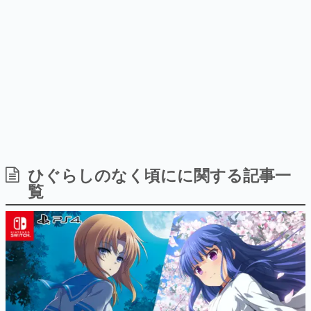
日本のコンテンツ産業やカルチャーに与えた影響を探る企
画です。
日本モバイルゲーム産業史
日本のモバイルゲーム史における主要なトピック・タイト
ルを網羅するほか、開発者へのインタビューや識者による
解説を掲載。約20年の歴史が一望できる決定版！
若ゲのいたり〜ゲームクリエイターの青春〜
『うつヌケ』『ペンと箸』等で知られるマンガ家・田中圭
一先生によるゲーム業界レポートマンガです。
なんでゲームは面白い？
ゲーム開発者・hamatsu氏がゲームの魅力を画面や操作の
ひぐらしのなく頃にに関する記事一
具体的な形から解き明かしていく、硬派で骨太な評論連載
覧
です。
ゲームが変えた日本語
「経験値」「裏技」「ラスボス」… ゲームにまつわる言葉
の起源や用法の変遷を、コンピューター文化史研究家・タ
イニーP氏が徹底調査。
カテゴリ
特集記事