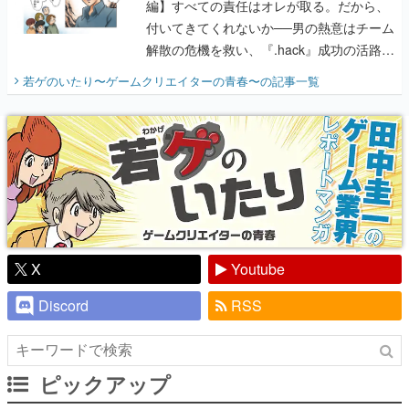
編】すべての責任はオレが取る。だから、
付いてきてくれないか──男の熱意はチーム
解散の危機を救い、『.hack』成功の活路を
開く。業界の快男児・松山 洋に流れる血は
若ゲのいたり〜ゲームクリエイターの青春〜
の記事一覧
『少年ジャンプ』色だった【若ゲのいた
り】
X
Youtube
Discord
RSS
ピックアップ