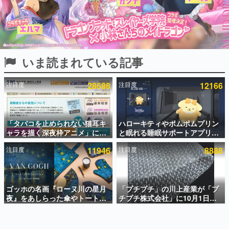
インタビュー
連載・特集一覧
殿堂入り記事
いま読まれている記事
SNS拡散数が数千以上！ ページビュー数万以上！ などな
ど。多くの人々に読まれた、電ファミ渾身の“殿堂入り”記
事をまとめました。
注目度
28688
注目度
12166
ゲームの企画書
名作ゲームクリエイターの方々に製作時のエピソードをお
聞きし、ヒットする企画（ゲーム）とは何か？を探ってい
「タバコを止められない猫耳キ
ハローキティやポムポムプリン
きます。
ャラを描く深夜枠アニメ」に視
と眠れる睡眠サポートアプリ
赫本
聴者の一部から批判意見。違法
『ゆめたび』が配信中。キャラ
この物語を解いてはいけない。『赫本』は、〈試験問題〉
注目度
11946
注目度
8888
薬物の使用と思しき描写も含め
ごとのASMRや目覚ましアラー
の形をした短編ホラー小説集です。
て、BPOが議論を交わす
ムも搭載
新世代に訊く
ゴッホの名画『ローヌ川の星月
「プチプチ」の川上産業が「プ
これからのデジタルゲーム市場を担う若きクリエイター達
の姿を追い、彼らのルーツと情熱を探っていきます。
夜』をあしらった傘やトートバ
チプチ株式会社」に10月1日よ
ッグなどが登場。8月7日21時よ
り社名変更へ。創業58年で初め
り2日間限定で予約販売
ての変更で、“プチッ”と鳴るお
ゲーム世代の作家たち
なじみの緩衝材が会社の名前に
ゲームに多大な影響を受けた作家さんに取材し、ゲームが