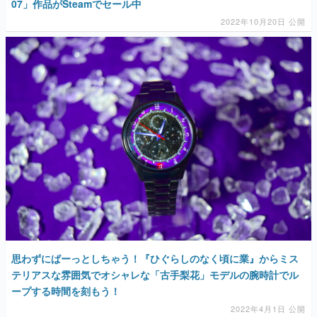
07」作品がSteamでセール中
2022年10月20日 公開
思わずにぱーっとしちゃう！『ひぐらしのなく頃に業』からミス
テリアスな雰囲気でオシャレな「古手梨花」モデルの腕時計でル
ープする時間を刻もう！
2022年4月1日 公開