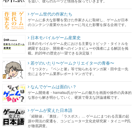
を追い、彼らのルーツと情熱を探っていきます。
ゲーム世代の作家たち
ゲームに多大な影響を受けた作家さんに取材し、ゲームが日本
のコンテンツ産業やカルチャーに与えた影響を探る企画です。
日本モバイルゲーム産業史
日本のモバイルゲーム史における主要なトピック・タイトルを
網羅するほか、開発者へのインタビューや識者による解説を掲
載。約20年の歴史が一望できる決定版！
若ゲのいたり〜ゲームクリエイターの青春〜
『うつヌケ』『ペンと箸』等で知られるマンガ家・田中圭一先
生によるゲーム業界レポートマンガです。
なんでゲームは面白い？
ゲーム開発者・hamatsu氏がゲームの魅力を画面や操作の具体的
な形から解き明かしていく、硬派で骨太な評論連載です。
ゲームが変えた日本語
「経験値」「裏技」「ラスボス」… ゲームにまつわる言葉の起
源や用法の変遷を、コンピューター文化史研究家・タイニーP氏
が徹底調査。