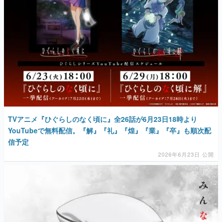
TVアニメ『ひぐらしのなく頃に』全26話が6月23日18時より
YouTubeで無料配信。『解』『礼』『煌』『業』『卒』も順次配
信予定
2026年6月23日 公開