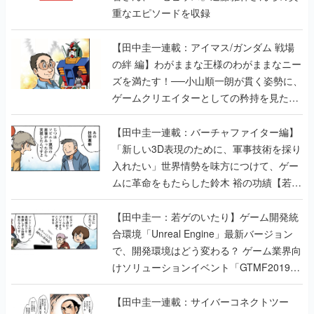
重なエピソードを収録
【田中圭一連載：アイマス/ガンダム 戦場
の絆 編】わがままな王様のわがままなニー
ズを満たす！──小山順一朗が貫く姿勢に、
ゲームクリエイターとしての矜持を見た
【若ゲのいたり最終回】
【田中圭一連載：バーチャファイター編】
「新しい3D表現のために、軍事技術を採り
入れたい」世界情勢を味方につけて、ゲー
ムに革命をもたらした鈴木 裕の功績【若ゲ
のいたり】
【田中圭一：若ゲのいたり】ゲーム開発統
合環境「Unreal Engine」最新バージョン
で、開発環境はどう変わる？ ゲーム業界向
けソリューションイベント「GTMF2019」
に行って、より理解を深めよう【PR】
【田中圭一連載：サイバーコネクトツー