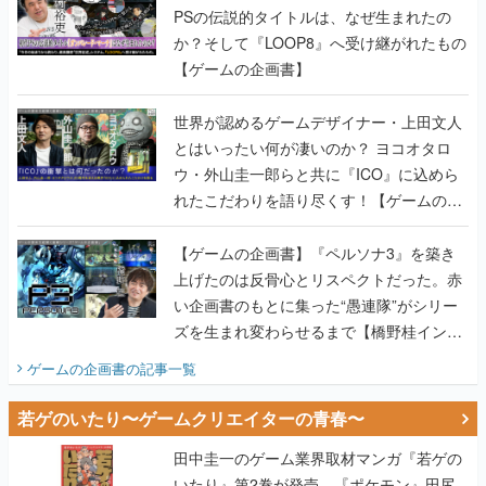
PSの伝説的タイトルは、なぜ生まれたの
か？そして『LOOP8』へ受け継がれたもの
【ゲームの企画書】
世界が認めるゲームデザイナー・上田文人
とはいったい何が凄いのか？ ヨコオタロ
ウ・外山圭一郎らと共に『ICO』に込めら
れたこだわりを語り尽くす！【ゲームの企
画書】
【ゲームの企画書】『ペルソナ3』を築き
上げたのは反骨心とリスペクトだった。赤
い企画書のもとに集った“愚連隊”がシリー
ズを生まれ変わらせるまで【橋野桂インタ
ビュー】
ゲームの企画書
の記事一覧
若ゲのいたり〜ゲームクリエイターの青春〜
田中圭一のゲーム業界取材マンガ『若ゲの
いたり』第2巻が発売。『ポケモン』田尻