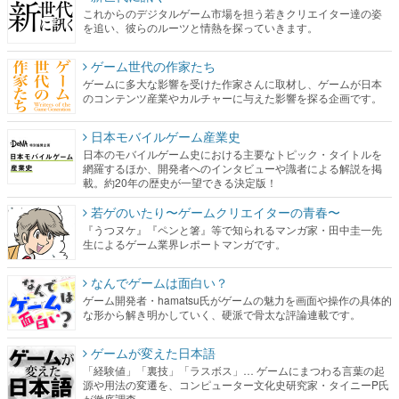
これからのデジタルゲーム市場を担う若きクリエイター達の姿
を追い、彼らのルーツと情熱を探っていきます。
ゲーム世代の作家たち
ゲームに多大な影響を受けた作家さんに取材し、ゲームが日本
のコンテンツ産業やカルチャーに与えた影響を探る企画です。
日本モバイルゲーム産業史
日本のモバイルゲーム史における主要なトピック・タイトルを
網羅するほか、開発者へのインタビューや識者による解説を掲
載。約20年の歴史が一望できる決定版！
若ゲのいたり〜ゲームクリエイターの青春〜
『うつヌケ』『ペンと箸』等で知られるマンガ家・田中圭一先
生によるゲーム業界レポートマンガです。
なんでゲームは面白い？
ゲーム開発者・hamatsu氏がゲームの魅力を画面や操作の具体的
な形から解き明かしていく、硬派で骨太な評論連載です。
ゲームが変えた日本語
「経験値」「裏技」「ラスボス」… ゲームにまつわる言葉の起
源や用法の変遷を、コンピューター文化史研究家・タイニーP氏
が徹底調査。