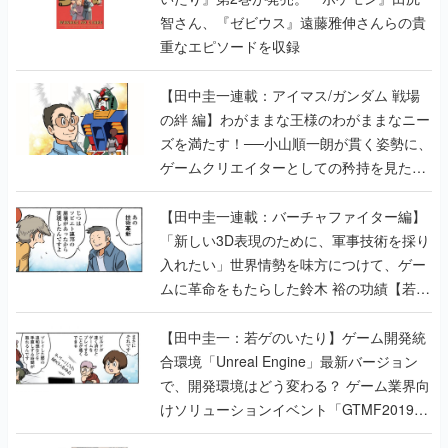
智さん、『ゼビウス』遠藤雅伸さんらの貴
重なエピソードを収録
【田中圭一連載：アイマス/ガンダム 戦場
の絆 編】わがままな王様のわがままなニー
ズを満たす！──小山順一朗が貫く姿勢に、
ゲームクリエイターとしての矜持を見た
【若ゲのいたり最終回】
【田中圭一連載：バーチャファイター編】
「新しい3D表現のために、軍事技術を採り
入れたい」世界情勢を味方につけて、ゲー
ムに革命をもたらした鈴木 裕の功績【若ゲ
のいたり】
【田中圭一：若ゲのいたり】ゲーム開発統
合環境「Unreal Engine」最新バージョン
で、開発環境はどう変わる？ ゲーム業界向
けソリューションイベント「GTMF2019」
に行って、より理解を深めよう【PR】