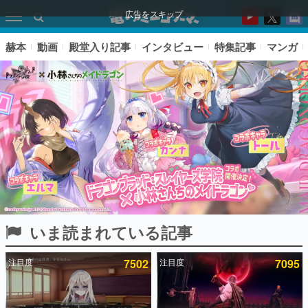
広告をスキップ
赫本
動画
殿堂入り記事
インタビュー
特集記事
マンガ
いま読まれている記事
ピックアップ
注目度
7502
注目度
7095
電ファミのいま読まれている記事ランキング
アプリセール情報