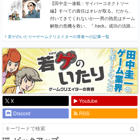
【田中圭一連載：サイバーコネクトツー
編】すべての責任はオレが取る。だから、
付いてきてくれないか──男の熱意はチーム
解散の危機を救い、『.hack』成功の活路を
開く。業界の快男児・松山 洋に流れる血は
若ゲのいたり〜ゲームクリエイターの青春〜
の記事一覧
『少年ジャンプ』色だった【若ゲのいた
り】
X
Youtube
Discord
RSS