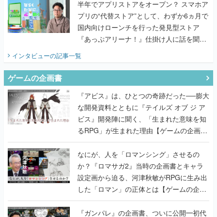
半年でアプリストアをオープン？ スマホア
プリの“代替ストア”として、わずか6ヵ月で
国内向けローンチを行った発見型ストア
『あっぷアリーナ！』仕掛け人に話を聞い
てみた
インタビュー
の記事一覧
ゲームの企画書
『アビス』は、ひとつの奇跡だった──膨大
な開発資料とともに『テイルズ オブ ジ ア
ビス』開発陣に聞く、「生まれた意味を知
るRPG」が生まれた理由【ゲームの企画
書】
なにが、人を「ロマンシング」させるの
か？『ロマサガ2』当時の企画書とキャラ
設定画から迫る、河津秋敏がRPGに生み出
した「ロマン」の正体とは【ゲームの企画
書】
『ガンパレ』の企画書、ついに公開━初代