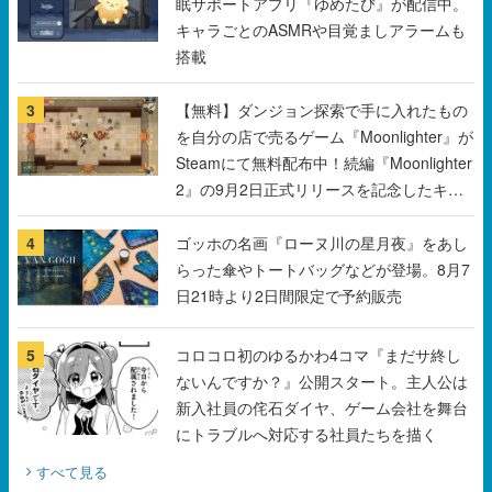
眠サポートアプリ『ゆめたび』が配信中。
キャラごとのASMRや目覚ましアラームも
搭載
3
【無料】ダンジョン探索で手に入れたもの
を自分の店で売るゲーム『Moonlighter』が
Steamにて無料配布中！続編『Moonlighter
2』の9月2日正式リリースを記念したキャ
ンペーン
4
ゴッホの名画『ローヌ川の星月夜』をあし
らった傘やトートバッグなどが登場。8月7
日21時より2日間限定で予約販売
5
コロコロ初のゆるかわ4コマ『まだサ終し
ないんですか？』公開スタート。主人公は
新入社員の侘石ダイヤ、ゲーム会社を舞台
にトラブルへ対応する社員たちを描く
すべて見る