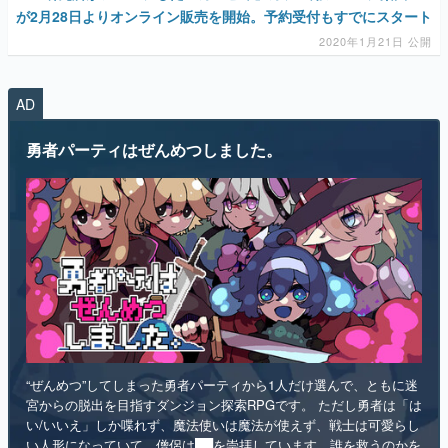
が2月28日よりオンライン販売を開始。予約受付もすでにスタート
マンガ
2020年1月21日 公開
女性向け
AD
アプリレビュー
勇者パーティはぜんめつしました。
その他
電ファミニコゲーマーとは？
運営：株式会社マレ
“ぜんめつ”してしまった勇者パーティから1人だけ選んで、ともに迷
宮からの脱出を目指すダンジョン探索RPGです。 ただし勇者は「は
い/いいえ」しか喋れず、魔法使いは魔法が使えず、戦士は可愛らし
い人形になっていて、僧侶は██を崇拝しています。誰を救うのかを