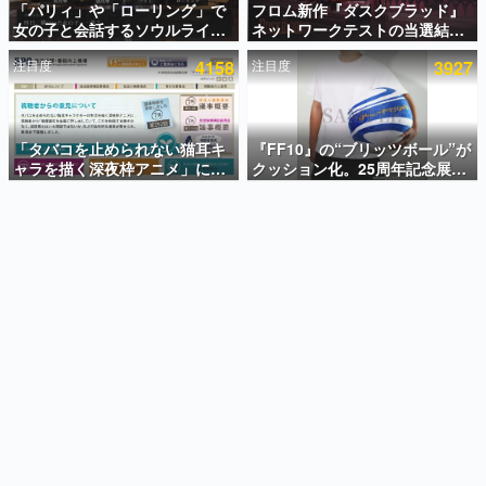
「パリィ」や「ローリング」で
フロム新作『ダスクブラッド』
女の子と会話するソウルライク
ネットワークテストの当選結果
インタビュー
恋愛ゲーム『小早川さんはソウ
が8月7日22時に発表。応募サイ
注目度
4158
注目度
3927
ルライク』無料公開。返事に失
トのマイページから確認可能、
連載・特集一覧
敗すると「YOU DIED」
テスト実施は8月21日～24日
殿堂入り記事
SNS拡散数が数千以上！ ページビュー数万以上！ などな
「タバコを止められない猫耳キ
『FF10』の“ブリッツボール”が
ど。多くの人々に読まれた、電ファミ渾身の“殿堂入り”記
ャラを描く深夜枠アニメ」に視
クッション化。25周年記念展
事をまとめました。
聴者の一部から批判意見。違法
「FINAL FANTASY X
薬物の使用と思しき描写も含め
MUSEUM-幻光の記憶-」のグッ
ゲームの企画書
て、BPOが議論を交わす
ズ情報が一部公開
名作ゲームクリエイターの方々に製作時のエピソードをお
聞きし、ヒットする企画（ゲーム）とは何か？を探ってい
きます。
赫本
この物語を解いてはいけない。『赫本』は、〈試験問題〉
の形をした短編ホラー小説集です。
新世代に訊く
これからのデジタルゲーム市場を担う若きクリエイター達
の姿を追い、彼らのルーツと情熱を探っていきます。
ゲーム世代の作家たち
ゲームに多大な影響を受けた作家さんに取材し、ゲームが