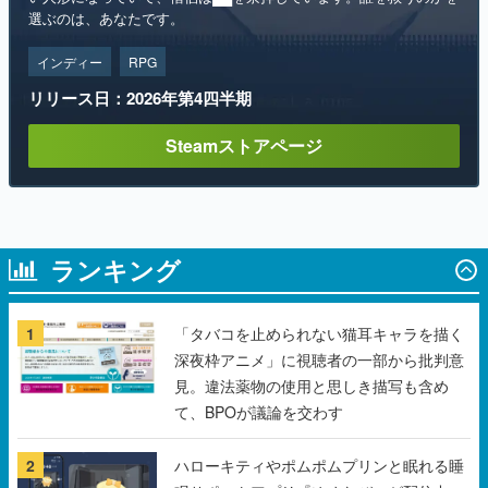
選ぶのは、あなたです。
インディー
RPG
リリース日：2026年第4四半期
Steamストアページ
ランキング
1
「タバコを止められない猫耳キャラを描く
深夜枠アニメ」に視聴者の一部から批判意
見。違法薬物の使用と思しき描写も含め
て、BPOが議論を交わす
2
ハローキティやポムポムプリンと眠れる睡