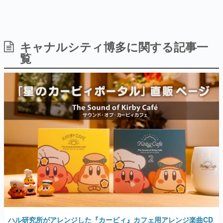
日本のコンテンツ産業やカルチャーに与えた影響を探る企
画です。
日本モバイルゲーム産業史
日本のモバイルゲーム史における主要なトピック・タイト
キャナルシティ博多に関する記事一
ルを網羅するほか、開発者へのインタビューや識者による
覧
解説を掲載。約20年の歴史が一望できる決定版！
若ゲのいたり〜ゲームクリエイターの青春〜
『うつヌケ』『ペンと箸』等で知られるマンガ家・田中圭
一先生によるゲーム業界レポートマンガです。
なんでゲームは面白い？
ゲーム開発者・hamatsu氏がゲームの魅力を画面や操作の
具体的な形から解き明かしていく、硬派で骨太な評論連載
です。
ゲームが変えた日本語
「経験値」「裏技」「ラスボス」… ゲームにまつわる言葉
の起源や用法の変遷を、コンピューター文化史研究家・タ
イニーP氏が徹底調査。
カテゴリ
ハル研究所がアレンジした『カービィ』カフェ用アレンジ楽曲CD
特集記事