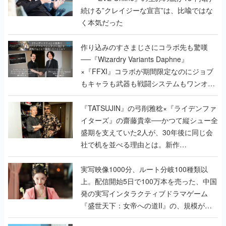
続ける”クレイジーな宣言”は、比喩ではな
く本気だった
作り込みのすさまじさにコラボ先も驚嘆
──『Wizardry Variants Daphne』
×『FFXI』コラボが期間限定なのにジョブ
もキャラも武器も戦闘システムもワンオフ
で作り込まれた理由を両ディレクターに聞
く
『TATSUJIN』の弓削雅稔×『ライデンファ
イターズ』の齋藤貴幸──かつて縦シュー全
盛期を支えていた2人が、30年後に同じ会
社で机を並べる理由とは。新作
『TATSUJIN EXTREME』で初タッグを組
んだレジェンド2人に訊く開発秘話
実写映像1000分、ルート分岐100種類以
上。配信開始5日で100万本を売った、中国
発の実写インタラクティブドラマゲーム
『盛世天下：女帝への道II』の、規模が違
うこだわりをプロデューサーに聞いた