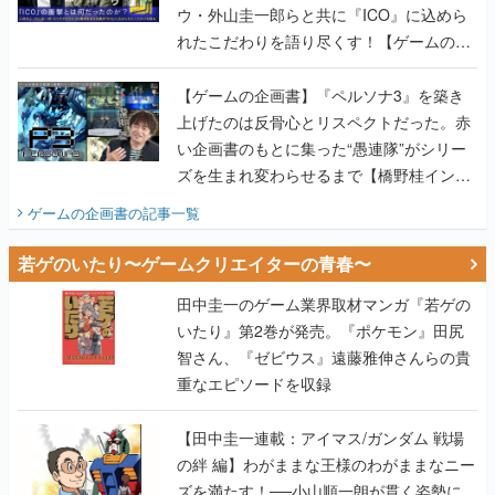
【ゲームの企画書】『ペルソナ3』を築き
上げたのは反骨心とリスペクトだった。赤
い企画書のもとに集った“愚連隊”がシリー
ズを生まれ変わらせるまで【橋野桂インタ
ビュー】
ゲームの企画書
の記事一覧
若ゲのいたり〜ゲームクリエイターの青春〜
田中圭一のゲーム業界取材マンガ『若ゲの
いたり』第2巻が発売。『ポケモン』田尻
智さん、『ゼビウス』遠藤雅伸さんらの貴
重なエピソードを収録
【田中圭一連載：アイマス/ガンダム 戦場
の絆 編】わがままな王様のわがままなニー
ズを満たす！──小山順一朗が貫く姿勢に、
ゲームクリエイターとしての矜持を見た
【若ゲのいたり最終回】
【田中圭一連載：バーチャファイター編】