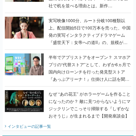
上。配信開始5日で100万本を売った、中国
発の実写インタラクティブドラマゲーム
『盛世天下：女帝への道II』の、規模が違
うこだわりをプロデューサーに聞いた
半年でアプリストアをオープン？ スマホア
プリの“代替ストア”として、わずか6ヵ月で
国内向けローンチを行った発見型ストア
『あっぷアリーナ！』仕掛け人に話を聞い
てみた
なぜ “あの花王” がホラーゲームを作ること
になったのか？ 敵に見つからないようにマ
ジックリンでこっそり掃除する『しずかな
おそうじ』が生まれるまで【開発座談会】
インタビュー
の記事一覧
ゲームの企画書
『アビス』は、ひとつの奇跡だった──膨大