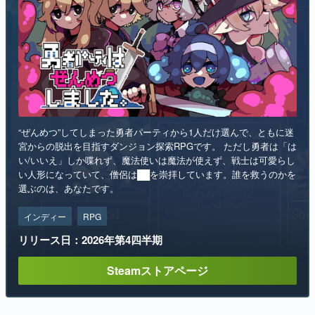
“ぜんめつ”してしまった勇者パーティから1人だけ選んで、ともに迷
宮からの脱出を目指すダンジョン探索RPGです。 ただし勇者は「は
い/いいえ」しか喋れず、魔法使いは魔法が使えず、戦士は可愛らし
い人形になっていて、僧侶は██を崇拝しています。誰を救うのかを
選ぶのは、あなたです。
インディー
RPG
リリース日：2026年第4四半期
Steamストアページ
ランキング