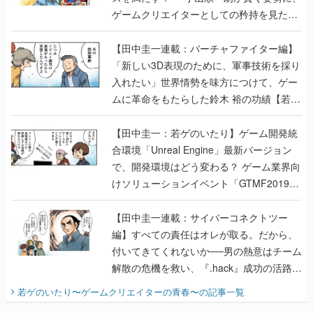
「新しい3D表現のために、軍事技術を採り
入れたい」世界情勢を味方につけて、ゲー
ムに革命をもたらした鈴木 裕の功績【若ゲ
のいたり】
【田中圭一：若ゲのいたり】ゲーム開発統
合環境「Unreal Engine」最新バージョン
で、開発環境はどう変わる？ ゲーム業界向
けソリューションイベント「GTMF2019」
に行って、より理解を深めよう【PR】
【田中圭一連載：サイバーコネクトツー
編】すべての責任はオレが取る。だから、
付いてきてくれないか──男の熱意はチーム
解散の危機を救い、『.hack』成功の活路を
開く。業界の快男児・松山 洋に流れる血は
若ゲのいたり〜ゲームクリエイターの青春〜
の記事一覧
『少年ジャンプ』色だった【若ゲのいた
り】