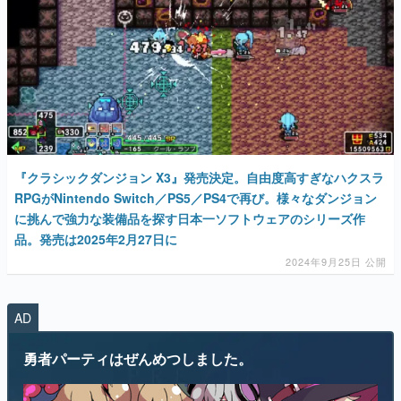
マンガ
女性向け
アプリレビュー
『クラシックダンジョン X3』発売決定。自由度高すぎなハクスラ
RPGがNintendo Switch／PS5／PS4で再び。様々なダンジョン
その他
に挑んで強力な装備品を探す日本一ソフトウェアのシリーズ作
品。発売は2025年2月27日に
電ファミニコゲーマーとは？
2024年9月25日 公開
運営：株式会社マレ
AD
勇者パーティはぜんめつしました。