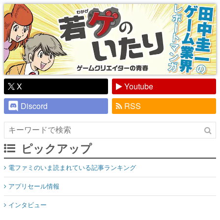
X
Youtube
Discord
RSS
ピックアップ
電ファミのいま読まれている記事ランキング
アプリセール情報
インタビュー
連載・特集一覧
殿堂入り記事
SNS拡散数が数千以上！ ページビュー数万以上！ などなど。多