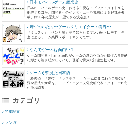
若ゲのいたり〜ゲームクリエイターの青春〜
『うつヌケ』『ペンと箸』等で知られるマンガ家・田中圭一先
生によるゲーム業界レポートマンガです。
なんでゲームは面白い？
ゲーム開発者・hamatsu氏がゲームの魅力を画面や操作の具体的
な形から解き明かしていく、硬派で骨太な評論連載です。
ゲームが変えた日本語
「経験値」「裏技」「ラスボス」… ゲームにまつわる言葉の起
源や用法の変遷を、コンピューター文化史研究家・タイニーP氏
が徹底調査。
カテゴリ
特集記事
マンガ
女性向け
アプリレビュー