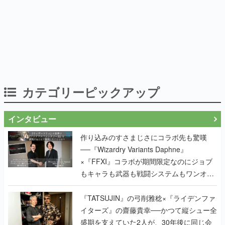
カテゴリーピックアップ
インタビュー
作り込みのすさまじさにコラボ先も驚嘆
──『Wizardry Variants Daphne』
×『FFXI』コラボが期間限定なのにジョブ
もキャラも武器も戦闘システムもワンオフ
で作り込まれた理由を両ディレクターに聞
く
『TATSUJIN』の弓削雅稔×『ライデンファ
イターズ』の齋藤貴幸──かつて縦シュー全
盛期を支えていた2人が、30年後に同じ会
社で机を並べる理由とは。新作
『TATSUJIN EXTREME』で初タッグを組
んだレジェンド2人に訊く開発秘話
実写映像1000分、ルート分岐100種類以