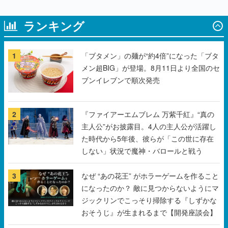
1
「ブタメン」の麺が“約4倍”になった「ブタ
メン超BIG」が登場。8月11日より全国のセ
ブンイレブンで順次発売
2
『ファイアーエムブレム 万紫千紅』“真の
主人公”がお披露目。4人の主人公が活躍し
た時代から5年後、彼らが「この世に存在
しない」状況で魔神・バロールと戦う
3
なぜ “あの花王” がホラーゲームを作ること
になったのか？ 敵に見つからないようにマ
ジックリンでこっそり掃除する『しずかな
おそうじ』が生まれるまで【開発座談会】
4
パペットスンスンの郵便局限定グッズが登
場。お手紙を持ったスンスンのマスコット
や、スンスンがプリントされたレターセッ