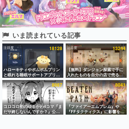
インタビュー
連載・特集一覧
殿堂入り記事
いま読まれている記事
SNS拡散数が数千以上！ ページビュー数万以上！ などな
ど。多くの人々に読まれた、電ファミ渾身の“殿堂入り”記
事をまとめました。
注目度
18128
注目度
13244
ゲームの企画書
名作ゲームクリエイターの方々に製作時のエピソードをお
聞きし、ヒットする企画（ゲーム）とは何か？を探ってい
ハローキティやポムポムプリン
【無料】ダンジョン探索で手に
きます。
と眠れる睡眠サポートアプリ
入れたものを自分の店で売るゲ
赫本
『ゆめたび』が配信中。キャラ
ーム『Moonlighter』がSteam
この物語を解いてはいけない。『赫本』は、〈試験問題〉
注目度
8987
注目度
8041
ごとのASMRや目覚ましアラー
にて無料配布中！続編
の形をした短編ホラー小説集です。
ムも搭載
『Moonlighter 2』の9月2日正
式リリースを記念したキャンペ
ーン
新世代に訊く
コロコロ初のゆるかわ4コマ『ま
『ファイアーエムブレム』や
これからのデジタルゲーム市場を担う若きクリエイター達
の姿を追い、彼らのルーツと情熱を探っていきます。
だサ終しないんですか？』公開
『FFタクティクス』に影響を受
スタート。主人公は新入社員の
けた新作戦略RPG『Beaten
侘石ダイヤ、ゲーム会社を舞台
Path』2027年に発売へ。
ゲーム世代の作家たち
にトラブルへ対応する社員たち
PC（Steam）、PS5、Xbox、
ゲームに多大な影響を受けた作家さんに取材し、ゲームが