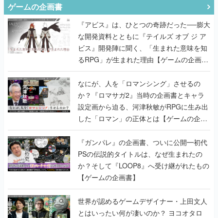
な開発資料とともに『テイルズ オブ ジ ア
ビス』開発陣に聞く、「生まれた意味を知
るRPG」が生まれた理由【ゲームの企画
書】
なにが、人を「ロマンシング」させるの
か？『ロマサガ2』当時の企画書とキャラ
設定画から迫る、河津秋敏がRPGに生み出
した「ロマン」の正体とは【ゲームの企画
書】
『ガンパレ』の企画書、ついに公開━初代
PSの伝説的タイトルは、なぜ生まれたの
か？そして『LOOP8』へ受け継がれたもの
【ゲームの企画書】
世界が認めるゲームデザイナー・上田文人
とはいったい何が凄いのか？ ヨコオタロ
ウ・外山圭一郎らと共に『ICO』に込めら
れたこだわりを語り尽くす！【ゲームの企
画書】