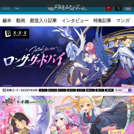
広告をスキップ
赫本
動画
殿堂入り記事
インタビュー
特集記事
マンガ
ピックアップ
電ファミのいま読まれている記事ランキング
アプリセール情報