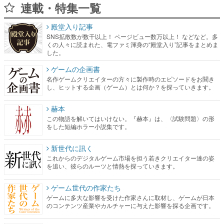
くの人々に読まれた、電ファミ渾身の“殿堂入り”記事をまとめま
した。
ゲームの企画書
名作ゲームクリエイターの方々に製作時のエピソードをお聞き
し、ヒットする企画（ゲーム）とは何か？を探っていきます。
赫本
この物語を解いてはいけない。『赫本』は、〈試験問題〉の形
をした短編ホラー小説集です。
新世代に訊く
これからのデジタルゲーム市場を担う若きクリエイター達の姿
を追い、彼らのルーツと情熱を探っていきます。
ゲーム世代の作家たち
ゲームに多大な影響を受けた作家さんに取材し、ゲームが日本
のコンテンツ産業やカルチャーに与えた影響を探る企画です。
日本モバイルゲーム産業史
日本のモバイルゲーム史における主要なトピック・タイトルを
網羅するほか、開発者へのインタビューや識者による解説を掲
載。約20年の歴史が一望できる決定版！