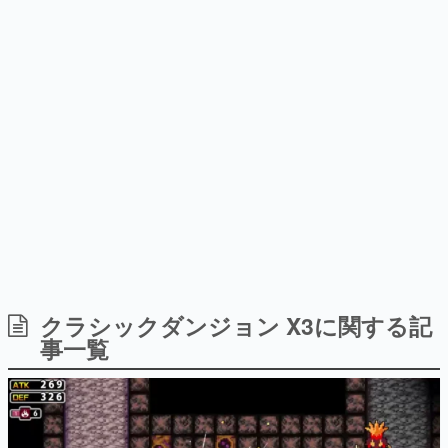
を描く
Switch向けにリリース予定
日本のコンテンツ産業やカルチャーに与えた影響を探る企
画です。
日本モバイルゲーム産業史
日本のモバイルゲーム史における主要なトピック・タイト
ルを網羅するほか、開発者へのインタビューや識者による
解説を掲載。約20年の歴史が一望できる決定版！
若ゲのいたり〜ゲームクリエイターの青春〜
『うつヌケ』『ペンと箸』等で知られるマンガ家・田中圭
一先生によるゲーム業界レポートマンガです。
なんでゲームは面白い？
ゲーム開発者・hamatsu氏がゲームの魅力を画面や操作の
クラシックダンジョン X3に関する記
具体的な形から解き明かしていく、硬派で骨太な評論連載
事一覧
です。
ゲームが変えた日本語
「経験値」「裏技」「ラスボス」… ゲームにまつわる言葉
の起源や用法の変遷を、コンピューター文化史研究家・タ
イニーP氏が徹底調査。
カテゴリ
特集記事