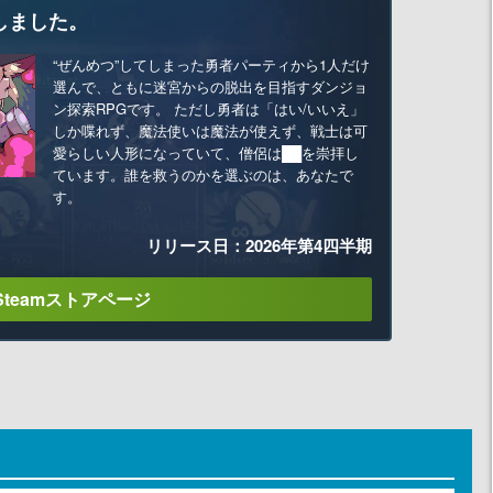
しました。
“ぜんめつ”してしまった勇者パーティから1人だけ
選んで、ともに迷宮からの脱出を目指すダンジョ
ン探索RPGです。 ただし勇者は「はい/いいえ」
しか喋れず、魔法使いは魔法が使えず、戦士は可
愛らしい人形になっていて、僧侶は██を崇拝し
ています。誰を救うのかを選ぶのは、あなたで
す。
リリース日：2026年第4四半期
Steamストアページ