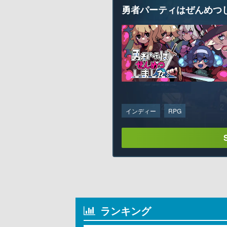
勇者パーティはぜんめつ
インディー
RPG
ランキング