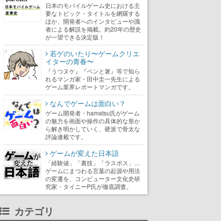
日本のモバイルゲーム史における主
要なトピック・タイトルを網羅する
ほか、開発者へのインタビューや識
者による解説を掲載。約20年の歴史
が一望できる決定版！
若ゲのいたり〜ゲームクリエ
イターの青春〜
『うつヌケ』『ペンと箸』等で知ら
れるマンガ家・田中圭一先生による
ゲーム業界レポートマンガです。
なんでゲームは面白い？
ゲーム開発者・hamatsu氏がゲーム
の魅力を画面や操作の具体的な形か
ら解き明かしていく、硬派で骨太な
評論連載です。
ゲームが変えた日本語
「経験値」「裏技」「ラスボス」…
ゲームにまつわる言葉の起源や用法
の変遷を、コンピューター文化史研
究家・タイニーP氏が徹底調査。
カテゴリ