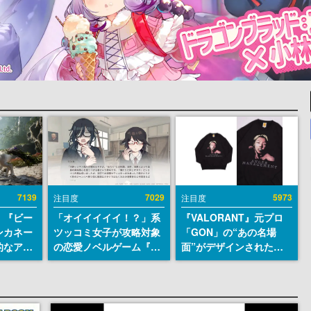
7139
7029
5973
注目度
注目度
、『ビー
「オイイイイイ！？」系
『VALORANT』元プロ
ンカネー
ツッコミ女子が攻略対象
「GON」の“あの名場
的なアプ
の恋愛ノベルゲーム『美
面”がデザインされた新
ユーザー
術部カノジョ』Steamス
作グッズが本日8月5日よ
摯に受け
トアページが公開。「お
り期間限定で発売。Tシ
修正パッ
前らーそろそろ自重しろ
ャツやコインケース、ア
内に配信
ー？＾＾」暗黒微笑の夢
クキーなどが全品受注生