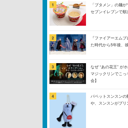
1
「ブタメン」の麺が“
セブンイレブンで順
2
『ファイアーエムブ
た時代から5年後、
3
なぜ “あの花王” 
マジックリンでこっ
会】
4
パペットスンスンの
や、スンスンがプリ