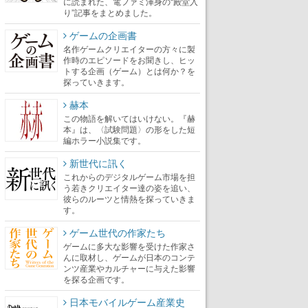
に読まれた、電ファミ渾身の“殿堂入
り”記事をまとめました。
ゲームの企画書
名作ゲームクリエイターの方々に製
作時のエピソードをお聞きし、ヒッ
トする企画（ゲーム）とは何か？を
探っていきます。
赫本
この物語を解いてはいけない。『赫
本』は、〈試験問題〉の形をした短
編ホラー小説集です。
新世代に訊く
これからのデジタルゲーム市場を担
う若きクリエイター達の姿を追い、
彼らのルーツと情熱を探っていきま
す。
ゲーム世代の作家たち
ゲームに多大な影響を受けた作家さ
んに取材し、ゲームが日本のコンテ
ンツ産業やカルチャーに与えた影響
を探る企画です。
日本モバイルゲーム産業史