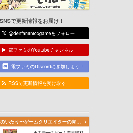
SNSで更新情報をお届け！
@denfaminicogameをフォロー
電ファミのYoutubeチャンネル
電ファミのDiscordに参加しよう！
RSSで更新情報を受け取る
若ゲのいたり〜ゲームクリエイターの青春〜
田中圭一のゲーム業界取材