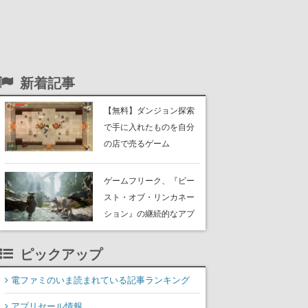
新着記事
【無料】ダンジョン探索
で手に入れたものを自分
の店で売るゲーム
『Moonlighter』がSteam
にて無料配布中！続編
ゲームフリーク、『ビー
『Moonlighter 2』の9月2
スト・オブ・リンカネー
日正式リリースを記念し
ション』の継続的なアプ
たキャンペーン
デ方針を表明。ユーザー
からの意見を真摯に受け
ピックアップ
止めて対応へ。修正パッ
チは約1週間以内に配信さ
電ファミのいま読まれている記事ランキング
れる予定
アプリセール情報