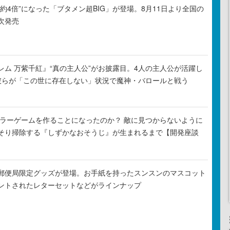
約4倍”になった「ブタメン超BIG」が登場。8月11日より全国の
次発売
レム 万紫千紅』“真の主人公”がお披露目。4人の主人公が活躍し
彼らが「この世に存在しない」状況で魔神・バロールと戦う
がホラーゲームを作ることになったのか？ 敵に見つからないように
そり掃除する『しずかなおそうじ』が生まれるまで【開発座談
郵便局限定グッズが登場。お手紙を持ったスンスンのマスコット
ントされたレターセットなどがラインナップ