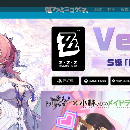
赫本
動画
殿堂