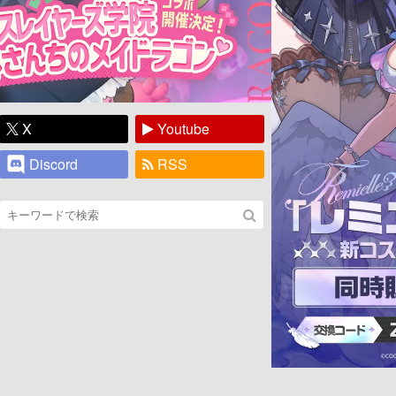
X
Youtube
Discord
RSS