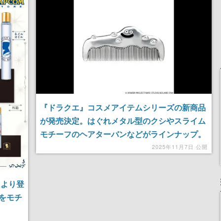
女子や、萌え声不思議ち
産で登場、過去に発売し
ゃん女子と青春を謳歌
たグッズの再販も
『ドラクエ』コスメアイテムシリーズの新商品
が発売決定。はぐれメタル型のクシやスライム
モチーフのヘアターバンなどがラインナップ。
装備すれば「みりょく」が上がりそう
2025年11月7日 公開
日より登
をモチ