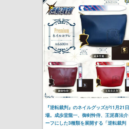
記念したキャンペーン
される予定
『逆転裁判』のネイルグッズが11月21
場。成歩堂龍一、御剣怜侍、王泥喜法介
ーフにした3種類を展開する「逆転裁判