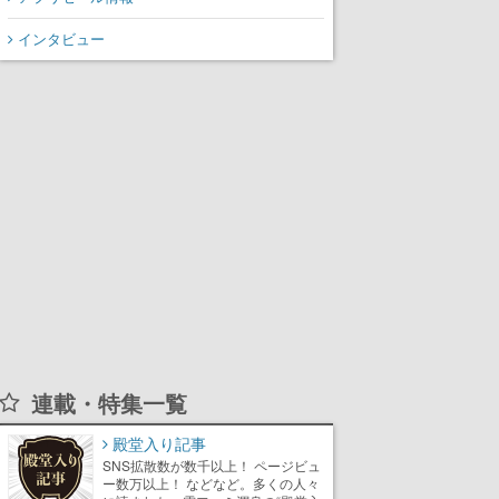
インタビュー
連載・特集一覧
殿堂入り記事
SNS拡散数が数千以上！ ページビュ
ー数万以上！ などなど。多くの人々