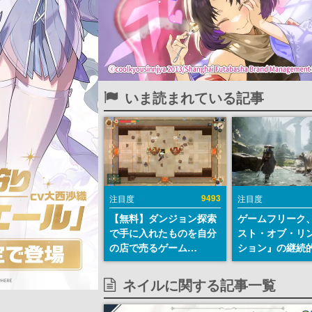
いま読まれている記事
9493
注目度
注目度
【無料】ダンジョン探索
ゲームフリーク
で手に入れたものを自分
スト・オブ・リ
の店で売るゲーム
ション』の継続
『Moonlighter』が
デ方針を表明。
Steamにて無料配布中！
からの意見を真
ネイルに関する記事一覧
続編『Moonlighter 2』
止めて対応へ。
の9月2日正式リリースを
チは約1週間以