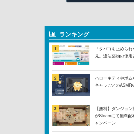
ランキング
1
「タバコを止められ
見。違法薬物の使用
2
ハローキティやポム
キャラごとのASM
3
【無料】ダンジョン探
がSteamにて無料配
ャンペーン