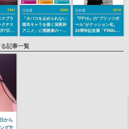
7491
5093
5016
注目度
注目度
スクブラ
「タバコを止められない
『FF10』の“ブリッツボ
ークテス
猫耳キャラを描く深夜枠
ール”がクッション化。
月7日22
アニメ」に視聴者の一部
25周年記念展「FINAL
サイトの
から批判意見。違法薬物
FANTASY X MUSEUM-
確認可
の使用と思しき描写も含
幻光の記憶-」のグッズ情
関する記事一覧
8月21
めて、BPOが議論を交わ
報が一部公開
す
1日から
ニング主