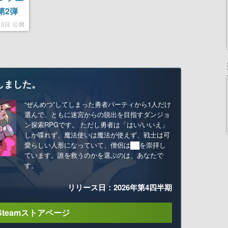
第2弾
10日 公開
しました。
“ぜんめつ”してしまった勇者パーティから1人だけ
選んで、ともに迷宮からの脱出を目指すダンジョ
ン探索RPGです。 ただし勇者は「はい/いいえ」
しか喋れず、魔法使いは魔法が使えず、戦士は可
愛らしい人形になっていて、僧侶は██を崇拝し
ています。誰を救うのかを選ぶのは、あなたで
す。
リリース日：2026年第4四半期
Steamストアページ