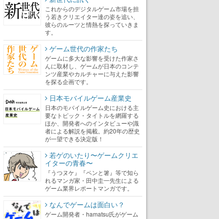
これからのデジタルゲーム市場を担
う若きクリエイター達の姿を追い、
彼らのルーツと情熱を探っていきま
す。
ゲーム世代の作家たち
ゲームに多大な影響を受けた作家さ
んに取材し、ゲームが日本のコンテ
ンツ産業やカルチャーに与えた影響
を探る企画です。
日本モバイルゲーム産業史
日本のモバイルゲーム史における主
要なトピック・タイトルを網羅する
ほか、開発者へのインタビューや識
者による解説を掲載。約20年の歴史
が一望できる決定版！
若ゲのいたり〜ゲームクリエ
イターの青春〜
『うつヌケ』『ペンと箸』等で知ら
れるマンガ家・田中圭一先生による
ゲーム業界レポートマンガです。
なんでゲームは面白い？
ゲーム開発者・hamatsu氏がゲーム