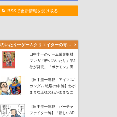
RSSで更新情報を受け取る
若ゲのいたり〜ゲームクリエイターの青春〜
田中圭一のゲーム業界取材
マンガ『若ゲのいたり』第2
巻が発売。『ポケモン』田
尻智さん、『ゼビウス』遠
藤雅伸さんらの貴重なエピ
【田中圭一連載：アイマス/
ソードを収録
ガンダム 戦場の絆 編】わが
ままな王様のわがままなニ
ーズを満たす！──小山順一
朗が貫く姿勢に、ゲームク
【田中圭一連載：バーチャ
リエイターとしての矜持を
ファイター編】「新しい3D