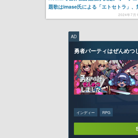
題歌はimase氏による「エトセトラ」、
PVもお披露目
2024年7月
AD
勇者パーティはぜんめつ
インディー
RPG