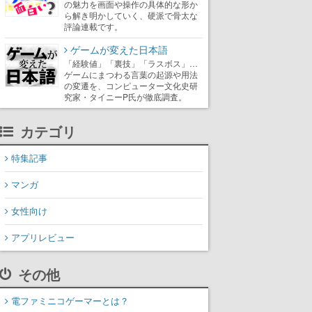
の魅力を画面や操作の具体的な形か
ら解き明かしていく、硬派で骨太な
評論連載です。
ゲームが変えた日本語
「経験値」「裏技」「ラスボス」…
ゲームにまつわる言葉の起源や用法
の変遷を、コンピューター文化史研
究家・タイニーP氏が徹底調査。
カテゴリ
特集記事
マンガ
女性向け
アプリレビュー
その他
電ファミニコゲーマーとは？