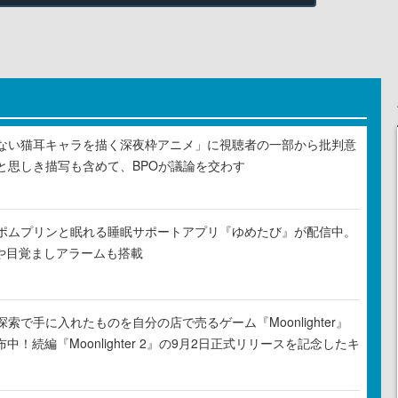
ない猫耳キャラを描く深夜枠アニメ」に視聴者の一部から批判意
と思しき描写も含めて、BPOが議論を交わす
ポムプリンと眠れる睡眠サポートアプリ『ゆめたび』が配信中。
Rや目覚ましアラームも搭載
索で手に入れたものを自分の店で売るゲーム『Moonlighter』
布中！続編『Moonlighter 2』の9月2日正式リリースを記念したキ