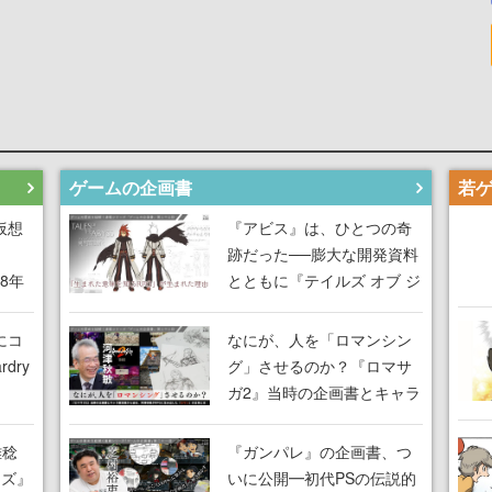
ゲームの企画書
仮想
『アビス』は、ひとつの奇
跡だった──膨大な開発資料
18年
とともに『テイルズ オブ ジ
な宣
アビス』開発陣に聞く、
気だ
「生まれた意味を知る
にコ
なにが、人を「ロマンシン
RPG」が生まれた理由【ゲ
dry
グ」させるのか？『ロマサ
ームの企画書】
ガ2』当時の企画書とキャラ
間限
設定画から迫る、河津秋敏
ラも
がRPGに生み出した「ロマ
雅稔
『ガンパレ』の企画書、つ
ワン
ン」の正体とは【ゲームの
ーズ』
いに公開━初代PSの伝説的