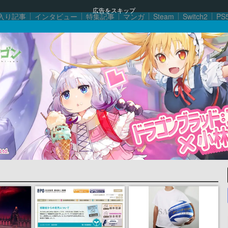
広告をスキップ
入り記事
インタビュー
特集記事
マンガ
Steam
Switch2
PS