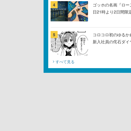
4
ゴッホの名画『ロー
日21時より2日間限
5
コロコロ初のゆるか
新入社員の侘石ダイ
すべて見る