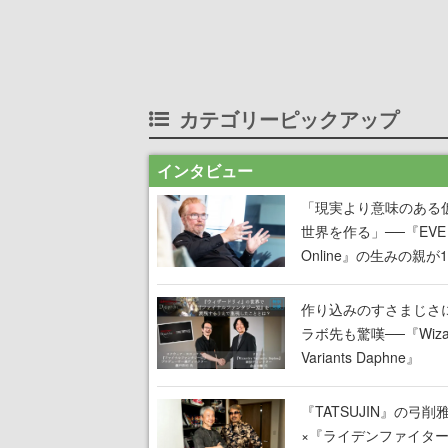
カテゴリーピックアップ
インタビュー
「現実より意味のある
世界を作る」──『EVE
Online』の生みの親が
掲げ続ける”クレイジー
言”は、比喩ではなく本
作り込みのすさまじさ
った
ラボ先も驚嘆──『Wizar
Variants Daphne』
×『FFXI』コラボが期
定なのにジョブもキャ
『TATSUJIN』の弓削
武器も戦闘システムも
×『ライデンファイタ