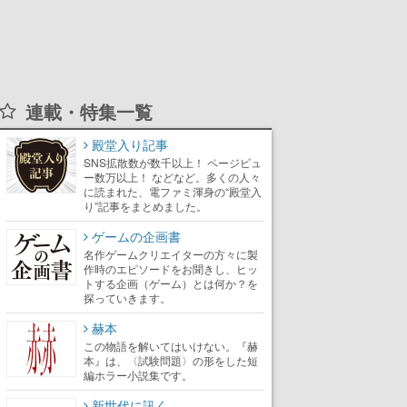
連載・特集一覧
殿堂入り記事
SNS拡散数が数千以上！ ページビュ
ー数万以上！ などなど。多くの人々
に読まれた、電ファミ渾身の“殿堂入
り”記事をまとめました。
ゲームの企画書
名作ゲームクリエイターの方々に製
作時のエピソードをお聞きし、ヒッ
トする企画（ゲーム）とは何か？を
探っていきます。
赫本
この物語を解いてはいけない。『赫
本』は、〈試験問題〉の形をした短
編ホラー小説集です。
新世代に訊く