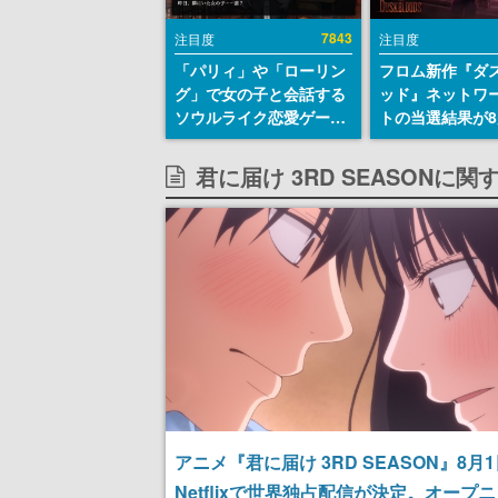
7843
注目度
注目度
「パリィ」や「ローリン
フロム新作『ダ
グ」で女の子と会話する
ッド』ネットワ
ソウルライク恋愛ゲーム
トの当選結果が8
『小早川さんはソウルラ
時に発表。応募
イク』無料公開。返事に
マイページから
君に届け 3RD SEASONに
失敗すると「YOU
能、テスト実施は
DIED」
日～24日
アニメ『君に届け 3RD SEASON』8月
Netflixで世界独占配信が決定。オープ