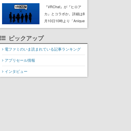
ック”なセールが開催中。
『VRChat』が『ヒロア
作品世界の理解と“啓蒙”を
カ』とコラボか。詳細は8
深められる狩人様必携の
月10日10時より「Anique
一冊
| アニーク」公式Xにて公
開
ピックアップ
電ファミのいま読まれている記事ランキング
アプリセール情報
インタビュー