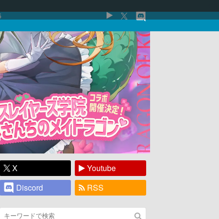
5
X
Youtube
Discord
RSS