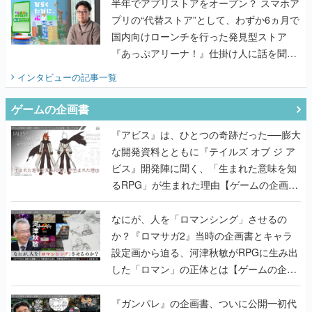
『あっぷアリーナ！』仕掛け人に話を聞い
てみた
インタビュー
の記事一覧
ゲームの企画書
『アビス』は、ひとつの奇跡だった──膨大
な開発資料とともに『テイルズ オブ ジ ア
ビス』開発陣に聞く、「生まれた意味を知
るRPG」が生まれた理由【ゲームの企画
書】
なにが、人を「ロマンシング」させるの
か？『ロマサガ2』当時の企画書とキャラ
設定画から迫る、河津秋敏がRPGに生み出
した「ロマン」の正体とは【ゲームの企画
書】
『ガンパレ』の企画書、ついに公開━初代
PSの伝説的タイトルは、なぜ生まれたの
か？そして『LOOP8』へ受け継がれたもの
【ゲームの企画書】