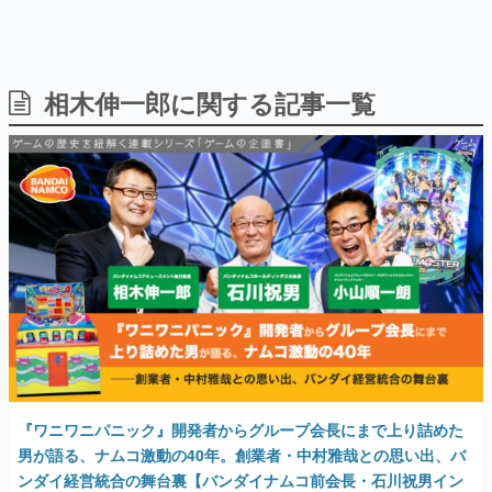
相木伸一郎に関する記事一覧
日本のコンテンツ産業やカルチャーに与えた影響を探る企
画です。
日本モバイルゲーム産業史
日本のモバイルゲーム史における主要なトピック・タイト
ルを網羅するほか、開発者へのインタビューや識者による
解説を掲載。約20年の歴史が一望できる決定版！
若ゲのいたり〜ゲームクリエイターの青春〜
『うつヌケ』『ペンと箸』等で知られるマンガ家・田中圭
一先生によるゲーム業界レポートマンガです。
なんでゲームは面白い？
ゲーム開発者・hamatsu氏がゲームの魅力を画面や操作の
具体的な形から解き明かしていく、硬派で骨太な評論連載
です。
ゲームが変えた日本語
『ワニワニパニック』開発者からグループ会長にまで上り詰めた
「経験値」「裏技」「ラスボス」… ゲームにまつわる言葉
の起源や用法の変遷を、コンピューター文化史研究家・タ
男が語る、ナムコ激動の40年。創業者・中村雅哉との思い出、バ
イニーP氏が徹底調査。
ンダイ経営統合の舞台裏【バンダイナムコ前会長・石川祝男イン
タビュー：ゲームの企画書】
カテゴリ
2018年9月14日 公開
特集記事