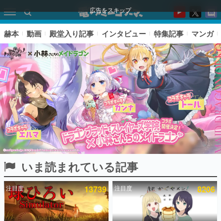
広告をスキップ
赫本
動画
殿堂入り記事
インタビュー
特集記事
マンガ
いま読まれている記事
ピックアップ
注目度
13739
注目度
8206
電ファミのいま読まれている記事ランキング
アプリセール情報