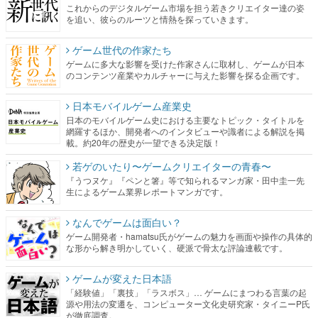
ゲームに多大な影響を受けた作家さんに取材し、ゲームが日本
のコンテンツ産業やカルチャーに与えた影響を探る企画です。
日本モバイルゲーム産業史
日本のモバイルゲーム史における主要なトピック・タイトルを
網羅するほか、開発者へのインタビューや識者による解説を掲
載。約20年の歴史が一望できる決定版！
若ゲのいたり〜ゲームクリエイターの青春〜
『うつヌケ』『ペンと箸』等で知られるマンガ家・田中圭一先
生によるゲーム業界レポートマンガです。
なんでゲームは面白い？
ゲーム開発者・hamatsu氏がゲームの魅力を画面や操作の具体的
な形から解き明かしていく、硬派で骨太な評論連載です。
ゲームが変えた日本語
「経験値」「裏技」「ラスボス」… ゲームにまつわる言葉の起
源や用法の変遷を、コンピューター文化史研究家・タイニーP氏
が徹底調査。
カテゴリ