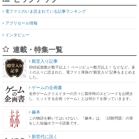
インタビュー
連載・特集一覧
殿堂入り記事
SNS拡散数が数千以上！ ページビュー数万以上！ などなど。多
くの人々に読まれた、電ファミ渾身の“殿堂入り”記事をまとめま
した。
ゲームの企画書
名作ゲームクリエイターの方々に製作時のエピソードをお聞き
し、ヒットする企画（ゲーム）とは何か？を探っていきます。
赫本
この物語を解いてはいけない。『赫本』は、〈試験問題〉の形
をした短編ホラー小説集です。
新世代に訊く
これからのデジタルゲーム市場を担う若きクリエイター達の姿
を追い、彼らのルーツと情熱を探っていきます。
ゲーム世代の作家たち