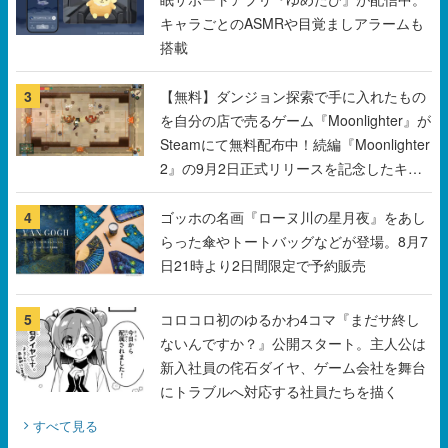
3
【無料】ダンジョン探索で手に入れたもの
を自分の店で売るゲーム『Moonlighter』が
Steamにて無料配布中！続編『Moonlighter
2』の9月2日正式リリースを記念したキャ
ンペーン
4
ゴッホの名画『ローヌ川の星月夜』をあし
らった傘やトートバッグなどが登場。8月7
日21時より2日間限定で予約販売
5
コロコロ初のゆるかわ4コマ『まだサ終し
ないんですか？』公開スタート。主人公は
新入社員の侘石ダイヤ、ゲーム会社を舞台
にトラブルへ対応する社員たちを描く
すべて見る