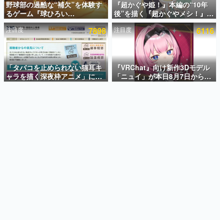
野球部の過酷な“補欠”を体験す
『超かぐや姫！』本編の“10年
るゲーム『球ひろい
後”を描く『超かぐやメシ！』
インタビュー
Simulator』が「1件」のウィッ
Web連載決定。新たなWebマン
注目度
7898
注目度
6116
シュリストをもとにチェコ語に
ガレーベル「ビビビコミック」
連載・特集一覧
対応しSNSで話題に。『キング
にて特別話が掲載スタート、あ
ダム・カム』開発元やチェコの
のお話には…まだ続きがある！
殿堂入り記事
プロ野球選手から称賛の声
SNS拡散数が数千以上！ ページビュー数万以上！ などな
「タバコを止められない猫耳キ
『VRChat』向け新作3Dモデル
ど。多くの人々に読まれた、電ファミ渾身の“殿堂入り”記
ャラを描く深夜枠アニメ」に視
「ニュイ」が本日8月7日から
事をまとめました。
聴者の一部から批判意見。違法
BOOTHにて発売。瞳に光る星
薬物の使用と思しき描写も含め
や感情豊かな表情が、小悪魔か
ゲームの企画書
て、BPOが議論を交わす
わいい
名作ゲームクリエイターの方々に製作時のエピソードをお
聞きし、ヒットする企画（ゲーム）とは何か？を探ってい
きます。
赫本
この物語を解いてはいけない。『赫本』は、〈試験問題〉
の形をした短編ホラー小説集です。
新世代に訊く
これからのデジタルゲーム市場を担う若きクリエイター達
の姿を追い、彼らのルーツと情熱を探っていきます。
ゲーム世代の作家たち
ゲームに多大な影響を受けた作家さんに取材し、ゲームが