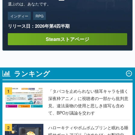
リリース日：2026年第4四半期
Steamストアページ
ランキング
1
「タバコを止められない猫耳キャラを描く
深夜枠アニメ」に視聴者の一部から批判意
見。違法薬物の使用と思しき描写も含め
て、BPOが議論を交わす
2
ハローキティやポムポムプリンと眠れる睡
眠サポートアプリ『ゆめたび』が配信中。
キャラごとのASMRや目覚ましアラームも
搭載