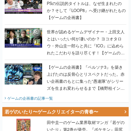
世界が認めるゲームデザイナー・上田文人
とはいったい何が凄いのか？ ヨコオタロ
ウ・外山圭一郎らと共に『ICO』に込めら
れたこだわりを語り尽くす！【ゲームの企
画書】
【ゲームの企画書】『ペルソナ3』を築き
上げたのは反骨心とリスペクトだった。赤
い企画書のもとに集った“愚連隊”がシリー
ズを生まれ変わらせるまで【橋野桂インタ
ビュー】
ゲームの企画書
の記事一覧
若ゲのいたり〜ゲームクリエイターの青春〜
田中圭一のゲーム業界取材マンガ『若ゲの
いたり』第2巻が発売。『ポケモン』田尻
智さん、『ゼビウス』遠藤雅伸さんらの貴
重なエピソードを収録