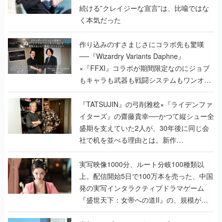
作り込みのすさまじさにコラボ先も驚嘆
──『Wizardry Variants Daphne』
×『FFXI』コラボが期間限定なのにジョブ
もキャラも武器も戦闘システムもワンオフ
で作り込まれた理由を両ディレクターに聞
く
『TATSUJIN』の弓削雅稔×『ライデンファ
イターズ』の齋藤貴幸──かつて縦シュー全
盛期を支えていた2人が、30年後に同じ会
社で机を並べる理由とは。新作
『TATSUJIN EXTREME』で初タッグを組
んだレジェンド2人に訊く開発秘話
実写映像1000分、ルート分岐100種類以
上。配信開始5日で100万本を売った、中国
発の実写インタラクティブドラマゲーム
『盛世天下：女帝への道II』の、規模が違
うこだわりをプロデューサーに聞いた
半年でアプリストアをオープン？ スマホア
プリの“代替ストア”として、わずか6ヵ月で
国内向けローンチを行った発見型ストア