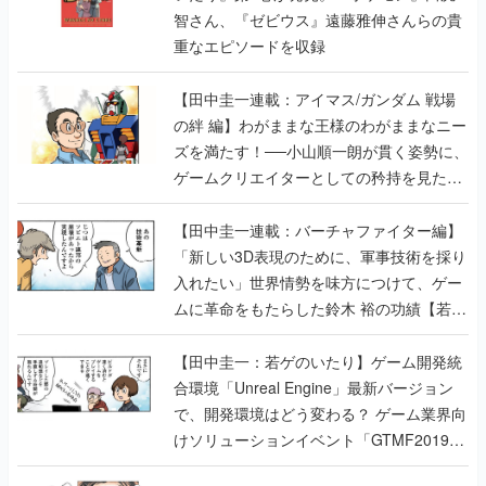
【田中圭一連載：アイマス/ガンダム 戦場
の絆 編】わがままな王様のわがままなニー
ズを満たす！──小山順一朗が貫く姿勢に、
ゲームクリエイターとしての矜持を見た
【若ゲのいたり最終回】
【田中圭一連載：バーチャファイター編】
「新しい3D表現のために、軍事技術を採り
入れたい」世界情勢を味方につけて、ゲー
ムに革命をもたらした鈴木 裕の功績【若ゲ
のいたり】
【田中圭一：若ゲのいたり】ゲーム開発統
合環境「Unreal Engine」最新バージョン
で、開発環境はどう変わる？ ゲーム業界向
けソリューションイベント「GTMF2019」
に行って、より理解を深めよう【PR】
【田中圭一連載：サイバーコネクトツー
編】すべての責任はオレが取る。だから、
付いてきてくれないか──男の熱意はチーム