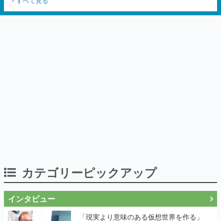
カテゴリーピックアップ
インタビュー
「現実より意味のある仮想世界を作る」
──『EVE Online』の生みの親が18年掲げ
続ける”クレイジーな宣言”は、比喩ではな
く本気だった