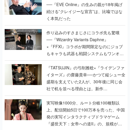
作り込みのすさまじさにコラボ先も驚嘆
──『Wizardry Variants Daphne』
×『FFXI』コラボが期間限定なのにジョブ
もキャラも武器も戦闘システムもワンオフ
で作り込まれた理由を両ディレクターに聞
く
『TATSUJIN』の弓削雅稔×『ライデンファ
イターズ』の齋藤貴幸──かつて縦シュー全
盛期を支えていた2人が、30年後に同じ会
社で机を並べる理由とは。新作
『TATSUJIN EXTREME』で初タッグを組
んだレジェンド2人に訊く開発秘話
実写映像1000分、ルート分岐100種類以
上。配信開始5日で100万本を売った、中国
発の実写インタラクティブドラマゲーム
『盛世天下：女帝への道II』の、規模が違
うこだわりをプロデューサーに聞いた
半年でアプリストアをオープン？ スマホア
プリの“代替ストア”として、わずか6ヵ月で