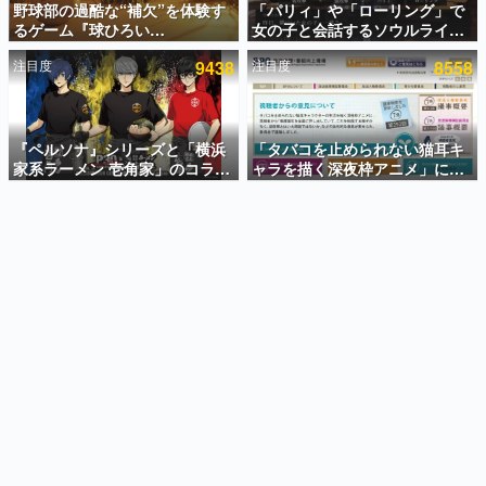
野球部の過酷な“補欠”を体験す
「パリィ」や「ローリング」で
るゲーム『球ひろい
女の子と会話するソウルライク
インタビュー
Simulator』が「1件」のウィッ
恋愛ゲーム『小早川さんはソウ
注目度
9438
注目度
8558
シュリストをもとにチェコ語に
ルライク』無料公開。返事に失
連載・特集一覧
対応しSNSで話題に。『キング
敗すると「YOU DIED」
ダム・カム』開発元やチェコの
殿堂入り記事
プロ野球選手から称賛の声
SNS拡散数が数千以上！ ページビュー数万以上！ などな
『ペルソナ』シリーズと「横浜
「タバコを止められない猫耳キ
ど。多くの人々に読まれた、電ファミ渾身の“殿堂入り”記
家系ラーメン 壱角家」のコラボ
ャラを描く深夜枠アニメ」に視
事をまとめました。
が8月21日から開催。”はがく
聴者の一部から批判意見。違法
れ”風とんこつラーメンや、おい
薬物の使用と思しき描写も含め
ゲームの企画書
しく食べられるカレーラーメン
て、BPOが議論を交わす
名作ゲームクリエイターの方々に製作時のエピソードをお
聞きし、ヒットする企画（ゲーム）とは何か？を探ってい
がラインナップ
きます。
赫本
この物語を解いてはいけない。『赫本』は、〈試験問題〉
の形をした短編ホラー小説集です。
新世代に訊く
これからのデジタルゲーム市場を担う若きクリエイター達
の姿を追い、彼らのルーツと情熱を探っていきます。
ゲーム世代の作家たち
ゲームに多大な影響を受けた作家さんに取材し、ゲームが