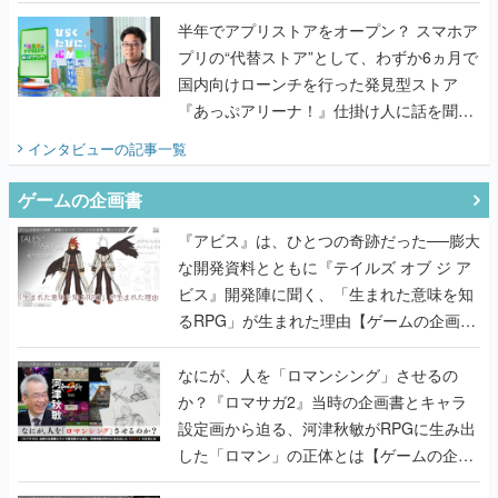
国内向けローンチを行った発見型ストア
『あっぷアリーナ！』仕掛け人に話を聞い
てみた
インタビュー
の記事一覧
ゲームの企画書
『アビス』は、ひとつの奇跡だった──膨大
な開発資料とともに『テイルズ オブ ジ ア
ビス』開発陣に聞く、「生まれた意味を知
るRPG」が生まれた理由【ゲームの企画
書】
なにが、人を「ロマンシング」させるの
か？『ロマサガ2』当時の企画書とキャラ
設定画から迫る、河津秋敏がRPGに生み出
した「ロマン」の正体とは【ゲームの企画
書】
『ガンパレ』の企画書、ついに公開━初代
PSの伝説的タイトルは、なぜ生まれたの
か？そして『LOOP8』へ受け継がれたもの