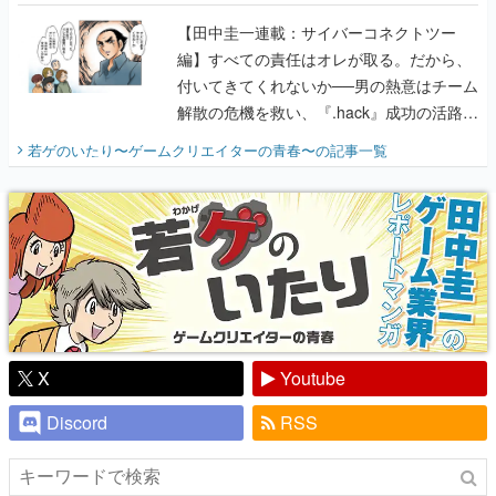
付いてきてくれないか──男の熱意はチーム
解散の危機を救い、『.hack』成功の活路を
開く。業界の快男児・松山 洋に流れる血は
若ゲのいたり〜ゲームクリエイターの青春〜
の記事一覧
『少年ジャンプ』色だった【若ゲのいた
り】
X
Youtube
Discord
RSS
ピックアップ
電ファミのいま読まれている記事ランキング