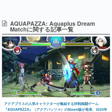
AQUAPAZZA: Aquaplus Dream
日本のコンテンツ産業やカルチャーに与えた影響を探る企
画です。
Matchに関する記事一覧
日本モバイルゲーム産業史
日本のモバイルゲーム史における主要なトピック・タイト
ルを網羅するほか、開発者へのインタビューや識者による
解説を掲載。約20年の歴史が一望できる決定版！
若ゲのいたり〜ゲームクリエイターの青春〜
『うつヌケ』『ペンと箸』等で知られるマンガ家・田中圭
一先生によるゲーム業界レポートマンガです。
なんでゲームは面白い？
ゲーム開発者・hamatsu氏がゲームの魅力を画面や操作の
具体的な形から解き明かしていく、硬派で骨太な評論連載
です。
ゲームが変えた日本語
「経験値」「裏技」「ラスボス」… ゲームにまつわる言葉
の起源や用法の変遷を、コンピューター文化史研究家・タ
アクアプラスの人気キャラクターが集結する対戦格闘ゲーム
イニーP氏が徹底調査。
『AQUAPAZZA』（アクアパッツァ）のSteam版が発表、2025年
に発売決定。『うたわれるもの』『ToHeart2』『WHITE
カテゴリ
ALBUM』などのキャラクターたちが爽快なバトルを繰り広げる
2024年11月24日 公開
特集記事