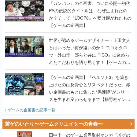
【ゲームの企画書】
世界が認めるゲームデザイナー・上田文人
とはいったい何が凄いのか？ ヨコオタロ
ウ・外山圭一郎らと共に『ICO』に込めら
れたこだわりを語り尽くす！【ゲームの企
画書】
【ゲームの企画書】『ペルソナ3』を築き
上げたのは反骨心とリスペクトだった。赤
い企画書のもとに集った“愚連隊”がシリー
ズを生まれ変わらせるまで【橋野桂インタ
ビュー】
ゲームの企画書
の記事一覧
若ゲのいたり〜ゲームクリエイターの青春〜
田中圭一のゲーム業界取材マンガ『若ゲの
いたり』第2巻が発売。『ポケモン』田尻
智さん、『ゼビウス』遠藤雅伸さんらの貴
重なエピソードを収録