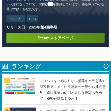
インディー
RPG
リリース日：2026年第4四半期
Steamストアページ
ランキング
1
「タバコを止められない猫耳キャラを描く
深夜枠アニメ」に視聴者の一部から批判意
見。違法薬物の使用と思しき描写も含め
て、BPOが議論を交わす
2
ハローキティやポムポムプリンと眠れる睡
眠サポートアプリ『ゆめたび』が配信中。
キャラごとのASMRや目覚ましアラームも
搭載