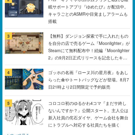
3
【無料】ダンジョン探索で手に入れたもの
を自分の店で売るゲーム『Moonlighter』が
Steamにて無料配布中！続編『Moonlighter
2』の9月2日正式リリースを記念したキャ
ンペーン
4
ゴッホの名画『ローヌ川の星月夜』をあし
らった傘やトートバッグなどが登場。8月7
日21時より2日間限定で予約販売
5
コロコロ初のゆるかわ4コマ『まだサ終し
ないんですか？』公開スタート。主人公は
新入社員の侘石ダイヤ、ゲーム会社を舞台
にトラブルへ対応する社員たちを描く
すべて見る