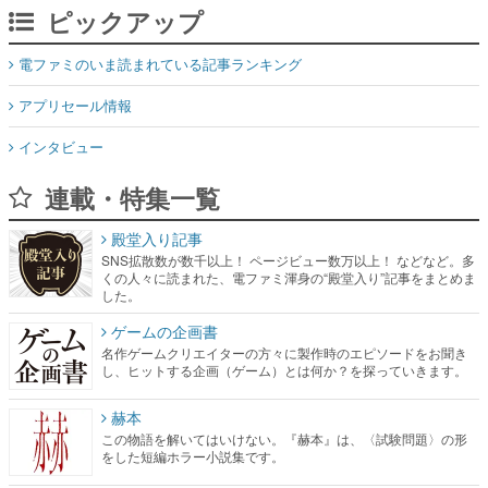
アプリセール情報
インタビュー
連載・特集一覧
殿堂入り記事
SNS拡散数が数千以上！ ページビュー数万以上！ などなど。多
くの人々に読まれた、電ファミ渾身の“殿堂入り”記事をまとめま
した。
ゲームの企画書
名作ゲームクリエイターの方々に製作時のエピソードをお聞き
し、ヒットする企画（ゲーム）とは何か？を探っていきます。
赫本
この物語を解いてはいけない。『赫本』は、〈試験問題〉の形
をした短編ホラー小説集です。
新世代に訊く
これからのデジタルゲーム市場を担う若きクリエイター達の姿
を追い、彼らのルーツと情熱を探っていきます。