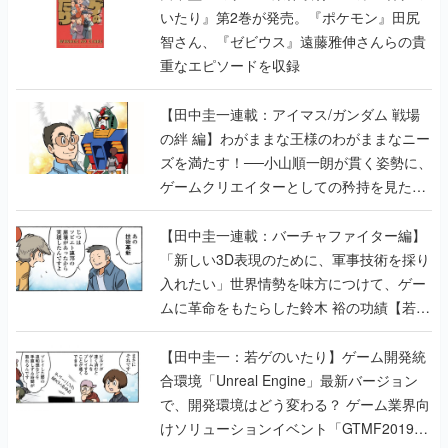
【田中圭一連載：アイマス/ガンダム 戦場
の絆 編】わがままな王様のわがままなニー
ズを満たす！──小山順一朗が貫く姿勢に、
ゲームクリエイターとしての矜持を見た
【若ゲのいたり最終回】
【田中圭一連載：バーチャファイター編】
「新しい3D表現のために、軍事技術を採り
入れたい」世界情勢を味方につけて、ゲー
ムに革命をもたらした鈴木 裕の功績【若ゲ
のいたり】
【田中圭一：若ゲのいたり】ゲーム開発統
合環境「Unreal Engine」最新バージョン
で、開発環境はどう変わる？ ゲーム業界向
けソリューションイベント「GTMF2019」
に行って、より理解を深めよう【PR】
【田中圭一連載：サイバーコネクトツー
編】すべての責任はオレが取る。だから、