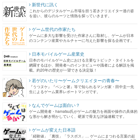
ゲーム世代の作家たち
ゲームに多大な影響を受けた作家さんに取材し、ゲームが日本
のコンテンツ産業やカルチャーに与えた影響を探る企画です。
日本モバイルゲーム産業史
日本のモバイルゲーム史における主要なトピック・タイトルを
網羅するほか、開発者へのインタビューや識者による解説を掲
載。約20年の歴史が一望できる決定版！
若ゲのいたり〜ゲームクリエイターの青春〜
『うつヌケ』『ペンと箸』等で知られるマンガ家・田中圭一先
生によるゲーム業界レポートマンガです。
なんでゲームは面白い？
ゲーム開発者・hamatsu氏がゲームの魅力を画面や操作の具体的
な形から解き明かしていく、硬派で骨太な評論連載です。
ゲームが変えた日本語
「経験値」「裏技」「ラスボス」… ゲームにまつわる言葉の起
源や用法の変遷を、コンピューター文化史研究家・タイニーP氏
が徹底調査。
カテゴリ