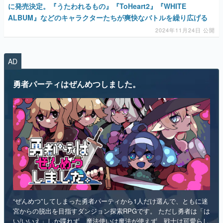
マンガ
AD
女性向け
勇者パーティはぜんめつしました。
アプリレビュー
その他
電ファミニコゲーマーとは？
運営：株式会社マレ
“ぜんめつ”してしまった勇者パーティから1人だけ選んで、ともに迷
宮からの脱出を目指すダンジョン探索RPGです。 ただし勇者は「は
い/いいえ」しか喋れず、魔法使いは魔法が使えず、戦士は可愛らし
い人形になっていて、僧侶は██を崇拝しています。誰を救うのかを
選ぶのは、あなたです。