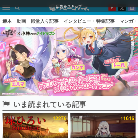
広告をスキップ
赫本
動画
殿堂入り記事
インタビュー
特集記事
マンガ
いま読まれている記事
ピックアップ
注目度
12276
注目度
11616
電ファミのいま読まれている記事ランキング
アプリセール情報