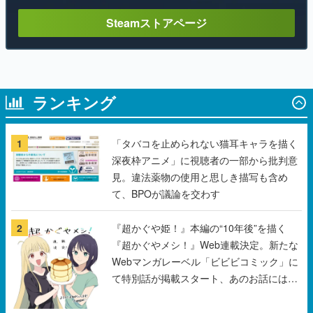
Steamストアページ
ランキング
1
「タバコを止められない猫耳キャラを描く
深夜枠アニメ」に視聴者の一部から批判意
見。違法薬物の使用と思しき描写も含め
て、BPOが議論を交わす
2
『超かぐや姫！』本編の“10年後”を描く
『超かぐやメシ！』Web連載決定。新たな
Webマンガレーベル「ビビビコミック」に
て特別話が掲載スタート、あのお話には…
まだ続きがある！