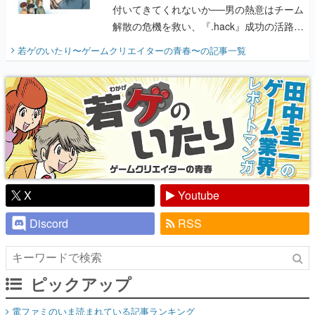
付いてきてくれないか──男の熱意はチーム
解散の危機を救い、『.hack』成功の活路を
開く。業界の快男児・松山 洋に流れる血は
若ゲのいたり〜ゲームクリエイターの青春〜
の記事一覧
『少年ジャンプ』色だった【若ゲのいた
り】
X
Youtube
Discord
RSS
ピックアップ
電ファミのいま読まれている記事ランキング