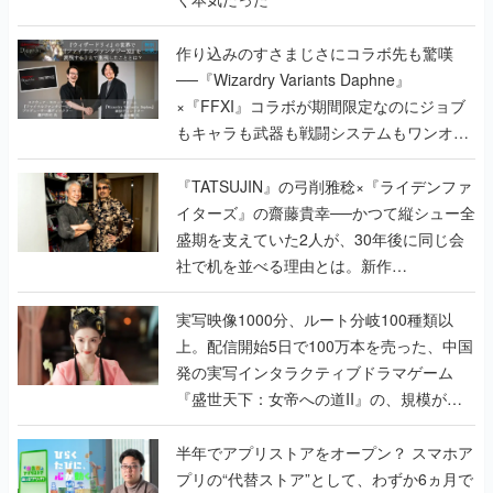
作り込みのすさまじさにコラボ先も驚嘆
──『Wizardry Variants Daphne』
×『FFXI』コラボが期間限定なのにジョブ
もキャラも武器も戦闘システムもワンオフ
で作り込まれた理由を両ディレクターに聞
く
『TATSUJIN』の弓削雅稔×『ライデンファ
イターズ』の齋藤貴幸──かつて縦シュー全
盛期を支えていた2人が、30年後に同じ会
社で机を並べる理由とは。新作
『TATSUJIN EXTREME』で初タッグを組
んだレジェンド2人に訊く開発秘話
実写映像1000分、ルート分岐100種類以
上。配信開始5日で100万本を売った、中国
発の実写インタラクティブドラマゲーム
『盛世天下：女帝への道II』の、規模が違
うこだわりをプロデューサーに聞いた
半年でアプリストアをオープン？ スマホア
プリの“代替ストア”として、わずか6ヵ月で