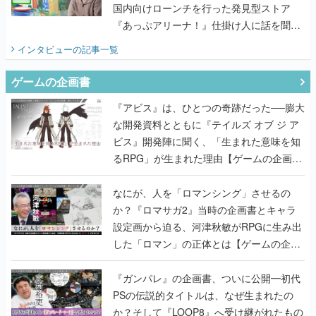
国内向けローンチを行った発見型ストア
『あっぷアリーナ！』仕掛け人に話を聞い
てみた
インタビュー
の記事一覧
ゲームの企画書
『アビス』は、ひとつの奇跡だった──膨大
な開発資料とともに『テイルズ オブ ジ ア
ビス』開発陣に聞く、「生まれた意味を知
るRPG」が生まれた理由【ゲームの企画
書】
なにが、人を「ロマンシング」させるの
か？『ロマサガ2』当時の企画書とキャラ
設定画から迫る、河津秋敏がRPGに生み出
した「ロマン」の正体とは【ゲームの企画
書】
『ガンパレ』の企画書、ついに公開━初代
PSの伝説的タイトルは、なぜ生まれたの
か？そして『LOOP8』へ受け継がれたもの