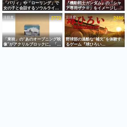
「パリィ」や「ローリング」で
『機動戦士ガンダム』の「シャ
女の子と会話するソウルライク
ア専用ザクⅡ」をイメージした
インタビュー
恋愛ゲーム『小早川さんはソウ
散水ホースリールが予約開始。
注目度
2772
注目度
2486
ルライク』無料公開。返事に失
本体にはシャアのパーソナルマ
連載・特集一覧
敗すると「YOU DIED」
ークやジオン公国軍のエンブレ
ム、型式番号などを配置
殿堂入り記事
SNS拡散数が数千以上！ ページビュー数万以上！ などな
「東映」の“あのオープニング映
野球部の過酷な“補欠”を体験す
ど。多くの人々に読まれた、電ファミ渾身の“殿堂入り”記
像”がアクリルブロックに。「東
るゲーム『球ひろい
事をまとめました。
映ヒストリカル グッズコレクシ
Simulator』が「1件」のウィッ
ョン」が8月下旬より発売
シュリストをもとにチェコ語に
ゲームの企画書
対応しSNSで話題に。『キング
名作ゲームクリエイターの方々に製作時のエピソードをお
聞きし、ヒットする企画（ゲーム）とは何か？を探ってい
ダム・カム』開発元やチェコの
きます。
プロ野球選手から称賛の声
赫本
この物語を解いてはいけない。『赫本』は、〈試験問題〉
の形をした短編ホラー小説集です。
新世代に訊く
これからのデジタルゲーム市場を担う若きクリエイター達
の姿を追い、彼らのルーツと情熱を探っていきます。
ゲーム世代の作家たち
ゲームに多大な影響を受けた作家さんに取材し、ゲームが