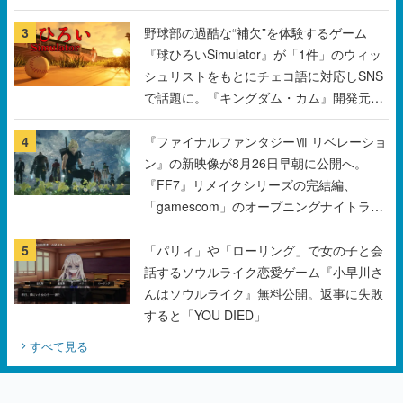
3
野球部の過酷な“補欠”を体験するゲーム
『球ひろいSimulator』が「1件」のウィッ
シュリストをもとにチェコ語に対応しSNS
で話題に。『キングダム・カム』開発元や
チェコのプロ野球選手から称賛の声
4
『ファイナルファンタジーⅦ リベレーショ
ン』の新映像が8月26日早朝に公開へ。
『FF7』リメイクシリーズの完結編、
「gamescom」のオープニングナイトライ
ブにてディレクターの浜口直樹氏が登壇す
る予定
5
「パリィ」や「ローリング」で女の子と会
話するソウルライク恋愛ゲーム『小早川さ
んはソウルライク』無料公開。返事に失敗
すると「YOU DIED」
すべて見る