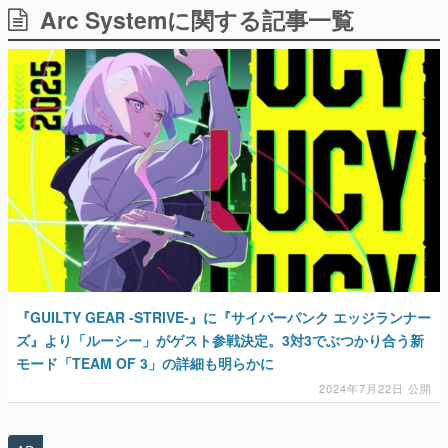
Arc Systemに関する記事一覧
日本のコンテンツ産業やカルチャーに与えた影響を探る企
画です。
日本モバイルゲーム産業史
日本のモバイルゲーム史における主要なトピック・タイト
ルを網羅するほか、開発者へのインタビューや識者による
解説を掲載。約20年の歴史が一望できる決定版！
若ゲのいたり〜ゲームクリエイターの青春〜
『うつヌケ』『ペンと箸』等で知られるマンガ家・田中圭
一先生によるゲーム業界レポートマンガです。
なんでゲームは面白い？
ゲーム開発者・hamatsu氏がゲームの魅力を画面や操作の
具体的な形から解き明かしていく、硬派で骨太な評論連載
です。
ゲームが変えた日本語
『GUILTY GEAR -STRIVE-』に『サイバーパンク エッジランナー
「経験値」「裏技」「ラスボス」… ゲームにまつわる言葉
の起源や用法の変遷を、コンピューター文化史研究家・タ
ズ』より「ルーシー」がゲスト参戦決定。3対3でぶつかり合う新
イニーP氏が徹底調査。
モード「TEAM OF 3」の詳細も明らかに
2024年7月22日 公開
カテゴリ
特集記事