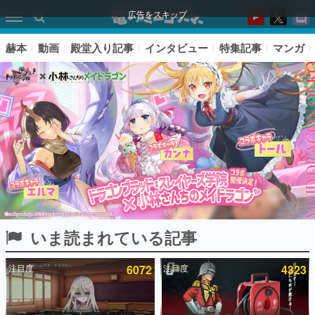
広告をスキップ
赫本
動画
殿堂入り記事
インタビュー
特集記事
マンガ
いま読まれている記事
ピックアップ
注目度
6072
注目度
4323
電ファミのいま読まれている記事ランキング
アプリセール情報