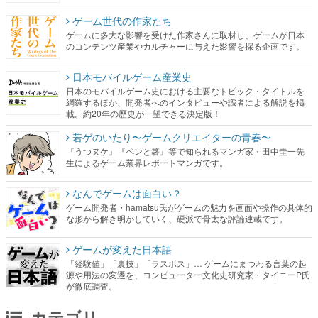
ゲーム世代の作家たち
ゲームに多大な影響を受けた作家さんに取材し、ゲームが日本
のコンテンツ産業やカルチャーに与えた影響を探る企画です。
日本モバイルゲーム産業史
日本のモバイルゲーム史における主要なトピック・タイトルを
網羅するほか、開発者へのインタビューや識者による解説を掲
載。約20年の歴史が一望できる決定版！
若ゲのいたり〜ゲームクリエイターの青春〜
『うつヌケ』『ペンと箸』等で知られるマンガ家・田中圭一先
生によるゲーム業界レポートマンガです。
なんでゲームは面白い？
ゲーム開発者・hamatsu氏がゲームの魅力を画面や操作の具体的
な形から解き明かしていく、硬派で骨太な評論連載です。
ゲームが変えた日本語
「経験値」「裏技」「ラスボス」… ゲームにまつわる言葉の起
源や用法の変遷を、コンピューター文化史研究家・タイニーP氏
が徹底調査。
カテゴリ