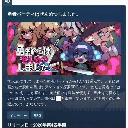
AD
マンガ
勇者パーティはぜんめつしました。
女性向け
アプリレビュー
その他
電ファミニコゲーマーとは？
運営：株式会社マレ
“ぜんめつ”してしまった勇者パーティから1人だけ選んで、ともに迷
宮からの脱出を目指すダンジョン探索RPGです。 ただし勇者は「は
い/いいえ」しか喋れず、魔法使いは魔法が使えず、戦士は可愛らし
い人形になっていて、僧侶は██を崇拝しています。誰を救うのかを
選ぶのは、あなたです。
インディー
RPG
リリース日：2026年第4四半期