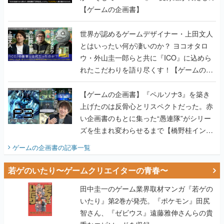
【ゲームの企画書】
世界が認めるゲームデザイナー・上田文人
とはいったい何が凄いのか？ ヨコオタロ
ウ・外山圭一郎らと共に『ICO』に込めら
れたこだわりを語り尽くす！【ゲームの企
画書】
【ゲームの企画書】『ペルソナ3』を築き
上げたのは反骨心とリスペクトだった。赤
い企画書のもとに集った“愚連隊”がシリー
ズを生まれ変わらせるまで【橋野桂インタ
ビュー】
ゲームの企画書
の記事一覧
若ゲのいたり〜ゲームクリエイターの青春〜
田中圭一のゲーム業界取材マンガ『若ゲの
いたり』第2巻が発売。『ポケモン』田尻
智さん、『ゼビウス』遠藤雅伸さんらの貴