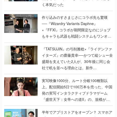
──『Wizardry Variants Daphne』
×『FFXI』コラボが期間限定なのにジョブ
もキャラも武器も戦闘システムもワンオフ
で作り込まれた理由を両ディレクターに聞
く
『TATSUJIN』の弓削雅稔×『ライデンファ
イターズ』の齋藤貴幸──かつて縦シュー全
盛期を支えていた2人が、30年後に同じ会
社で机を並べる理由とは。新作
『TATSUJIN EXTREME』で初タッグを組
んだレジェンド2人に訊く開発秘話
実写映像1000分、ルート分岐100種類以
上。配信開始5日で100万本を売った、中国
発の実写インタラクティブドラマゲーム
『盛世天下：女帝への道II』の、規模が違
うこだわりをプロデューサーに聞いた
半年でアプリストアをオープン？ スマホア
プリの“代替ストア”として、わずか6ヵ月で
国内向けローンチを行った発見型ストア
『あっぷアリーナ！』仕掛け人に話を聞い