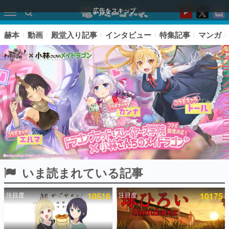
広告をスキップ
赫本
動画
殿堂入り記事
インタビュー
特集記事
マンガ
いま読まれている記事
ピックアップ
注目度
10516
注目度
10175
電ファミのいま読まれている記事ランキング
アプリセール情報