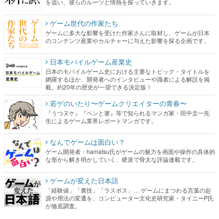
のコンテンツ産業やカルチャーに与えた影響を探る企画です。
日本モバイルゲーム産業史
日本のモバイルゲーム史における主要なトピック・タイトルを
網羅するほか、開発者へのインタビューや識者による解説を掲
載。約20年の歴史が一望できる決定版！
若ゲのいたり〜ゲームクリエイターの青春〜
『うつヌケ』『ペンと箸』等で知られるマンガ家・田中圭一先
生によるゲーム業界レポートマンガです。
なんでゲームは面白い？
ゲーム開発者・hamatsu氏がゲームの魅力を画面や操作の具体的
な形から解き明かしていく、硬派で骨太な評論連載です。
ゲームが変えた日本語
「経験値」「裏技」「ラスボス」… ゲームにまつわる言葉の起
源や用法の変遷を、コンピューター文化史研究家・タイニーP氏
が徹底調査。
カテゴリ
特集記事