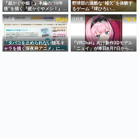
『超かぐや姫！』本編の“10年
野球部の過酷な“補欠”を体験す
後”を描く『超かぐやメシ！』
るゲーム『球ひろい
インタビュー
Web連載決定。新たなWebマン
Simulator』が「1件」のウィッ
注目度
8536
注目度
7975
ガレーベル「ビビビコミック」
シュリストをもとにチェコ語に
連載・特集一覧
にて特別話が掲載スタート、あ
対応しSNSで話題に。『キング
のお話には…まだ続きがある！
ダム・カム』開発元やチェコの
殿堂入り記事
プロ野球選手から称賛の声
SNS拡散数が数千以上！ ページビュー数万以上！ などな
「タバコを止められない猫耳キ
『VRChat』向け新作3Dモデル
ど。多くの人々に読まれた、電ファミ渾身の“殿堂入り”記
ャラを描く深夜枠アニメ」に視
「ニュイ」が本日8月7日から
事をまとめました。
聴者の一部から批判意見。違法
BOOTHにて発売。瞳に光る星
薬物の使用と思しき描写も含め
や感情豊かな表情が、小悪魔か
ゲームの企画書
て、BPOが議論を交わす
わいい
名作ゲームクリエイターの方々に製作時のエピソードをお
聞きし、ヒットする企画（ゲーム）とは何か？を探ってい
きます。
赫本
この物語を解いてはいけない。『赫本』は、〈試験問題〉
の形をした短編ホラー小説集です。
新世代に訊く
これからのデジタルゲーム市場を担う若きクリエイター達
の姿を追い、彼らのルーツと情熱を探っていきます。
ゲーム世代の作家たち
ゲームに多大な影響を受けた作家さんに取材し、ゲームが