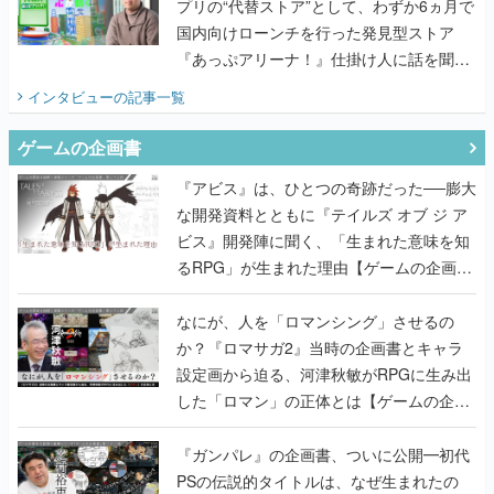
てみた
インタビュー
の記事一覧
ゲームの企画書
『アビス』は、ひとつの奇跡だった──膨大
な開発資料とともに『テイルズ オブ ジ ア
ビス』開発陣に聞く、「生まれた意味を知
るRPG」が生まれた理由【ゲームの企画
書】
なにが、人を「ロマンシング」させるの
か？『ロマサガ2』当時の企画書とキャラ
設定画から迫る、河津秋敏がRPGに生み出
した「ロマン」の正体とは【ゲームの企画
書】
『ガンパレ』の企画書、ついに公開━初代
PSの伝説的タイトルは、なぜ生まれたの
か？そして『LOOP8』へ受け継がれたもの
【ゲームの企画書】