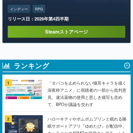
Steamストアページ
ランキング
1
「タバコを止められない猫耳キャラを描く
深夜枠アニメ」に視聴者の一部から批判意
見。違法薬物の使用と思しき描写も含め
て、BPOが議論を交わす
2
ハローキティやポムポムプリンと眠れる睡
眠サポートアプリ『ゆめたび』が配信中。
キャラごとのASMRや目覚ましアラームも
搭載
3
【無料】ダンジョン探索で手に入れたもの