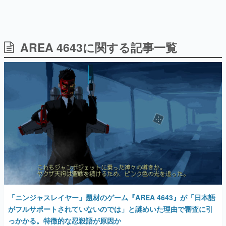
AREA 4643に関する記事一覧
日本のコンテンツ産業やカルチャーに与えた影響を探る企
画です。
日本モバイルゲーム産業史
日本のモバイルゲーム史における主要なトピック・タイト
ルを網羅するほか、開発者へのインタビューや識者による
解説を掲載。約20年の歴史が一望できる決定版！
若ゲのいたり〜ゲームクリエイターの青春〜
『うつヌケ』『ペンと箸』等で知られるマンガ家・田中圭
一先生によるゲーム業界レポートマンガです。
なんでゲームは面白い？
ゲーム開発者・hamatsu氏がゲームの魅力を画面や操作の
具体的な形から解き明かしていく、硬派で骨太な評論連載
です。
ゲームが変えた日本語
「ニンジャスレイヤー」題材のゲーム『AREA 4643』が「日本語
「経験値」「裏技」「ラスボス」… ゲームにまつわる言葉
の起源や用法の変遷を、コンピューター文化史研究家・タ
がフルサポートされていないのでは」と謎めいた理由で審査に引
イニーP氏が徹底調査。
っかかる。特徴的な忍殺語が原因か
2018年12月19日 公開
カテゴリ
特集記事