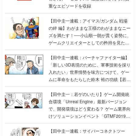
の絆 編】わがままな王様のわがままなニー
ズを満たす！──小山順一朗が貫く姿勢に、
ゲームクリエイターとしての矜持を見た
【若ゲのいたり最終回】
【田中圭一連載：バーチャファイター編】
「新しい3D表現のために、軍事技術を採り
入れたい」世界情勢を味方につけて、ゲー
ムに革命をもたらした鈴木 裕の功績【若ゲ
のいたり】
【田中圭一：若ゲのいたり】ゲーム開発統
合環境「Unreal Engine」最新バージョン
で、開発環境はどう変わる？ ゲーム業界向
けソリューションイベント「GTMF2019」
に行って、より理解を深めよう【PR】
【田中圭一連載：サイバーコネクトツー
編】すべての責任はオレが取る。だから、
付いてきてくれないか──男の熱意はチーム
解散の危機を救い、『.hack』成功の活路を