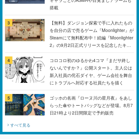
を自分の店で売るゲーム『Moonlighter』が
Steamにて無料配布中！続編『Moonlighter
2』の9月2日正式リリースを記念したキャ
ンペーン
4
コロコロ初のゆるかわ4コマ『まだサ終し
ないんですか？』公開スタート。主人公は
新入社員の侘石ダイヤ、ゲーム会社を舞台
にトラブルへ対応する社員たちを描く
5
ゴッホの名画『ローヌ川の星月夜』をあし
らった傘やトートバッグなどが登場。8月7
日21時より2日間限定で予約販売
すべて見る