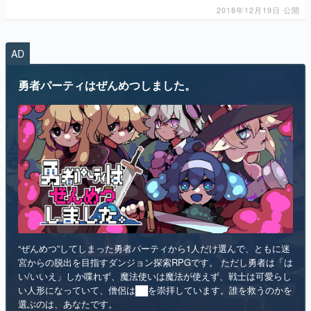
AD
マンガ
勇者パーティはぜんめつしました。
女性向け
アプリレビュー
その他
電ファミニコゲーマーとは？
運営：株式会社マレ
“ぜんめつ”してしまった勇者パーティから1人だけ選んで、ともに迷
宮からの脱出を目指すダンジョン探索RPGです。 ただし勇者は「は
い/いいえ」しか喋れず、魔法使いは魔法が使えず、戦士は可愛らし
い人形になっていて、僧侶は██を崇拝しています。誰を救うのかを
選ぶのは、あなたです。
インディー
RPG
リリース日：2026年第4四半期