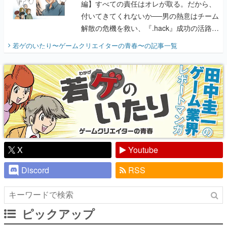
開く。業界の快男児・松山 洋に流れる血は
若ゲのいたり〜ゲームクリエイターの青春〜
の記事一覧
『少年ジャンプ』色だった【若ゲのいた
り】
X
Youtube
Discord
RSS
ピックアップ
電ファミのいま読まれている記事ランキング
アプリセール情報