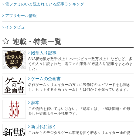
インタビュー
連載・特集一覧
殿堂入り記事
SNS拡散数が数千以上！ ページビュー数万以上！ などなど。多
くの人々に読まれた、電ファミ渾身の“殿堂入り”記事をまとめま
した。
ゲームの企画書
名作ゲームクリエイターの方々に製作時のエピソードをお聞き
し、ヒットする企画（ゲーム）とは何か？を探っていきます。
赫本
この物語を解いてはいけない。『赫本』は、〈試験問題〉の形
をした短編ホラー小説集です。
新世代に訊く
これからのデジタルゲーム市場を担う若きクリエイター達の姿
を追い、彼らのルーツと情熱を探っていきます。
ゲーム世代の作家たち
ゲームに多大な影響を受けた作家さんに取材し、ゲームが日本