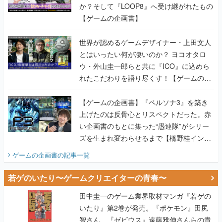
世界が認めるゲームデザイナー・上田文人
とはいったい何が凄いのか？ ヨコオタロ
ウ・外山圭一郎らと共に『ICO』に込めら
れたこだわりを語り尽くす！【ゲームの企
画書】
【ゲームの企画書】『ペルソナ3』を築き
上げたのは反骨心とリスペクトだった。赤
い企画書のもとに集った“愚連隊”がシリー
ズを生まれ変わらせるまで【橋野桂インタ
ビュー】
ゲームの企画書
の記事一覧
若ゲのいたり〜ゲームクリエイターの青春〜
田中圭一のゲーム業界取材マンガ『若ゲの
いたり』第2巻が発売。『ポケモン』田尻
智さん、『ゼビウス』遠藤雅伸さんらの貴
重なエピソードを収録
【田中圭一連載：アイマス/ガンダム 戦場