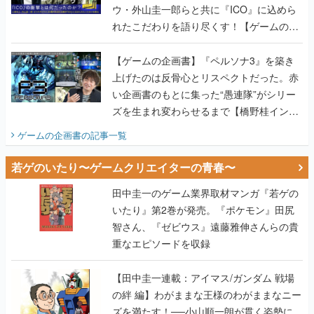
【ゲームの企画書】『ペルソナ3』を築き
上げたのは反骨心とリスペクトだった。赤
い企画書のもとに集った“愚連隊”がシリー
ズを生まれ変わらせるまで【橋野桂インタ
ビュー】
ゲームの企画書
の記事一覧
若ゲのいたり〜ゲームクリエイターの青春〜
田中圭一のゲーム業界取材マンガ『若ゲの
いたり』第2巻が発売。『ポケモン』田尻
智さん、『ゼビウス』遠藤雅伸さんらの貴
重なエピソードを収録
【田中圭一連載：アイマス/ガンダム 戦場
の絆 編】わがままな王様のわがままなニー
ズを満たす！──小山順一朗が貫く姿勢に、
ゲームクリエイターとしての矜持を見た
【若ゲのいたり最終回】
【田中圭一連載：バーチャファイター編】