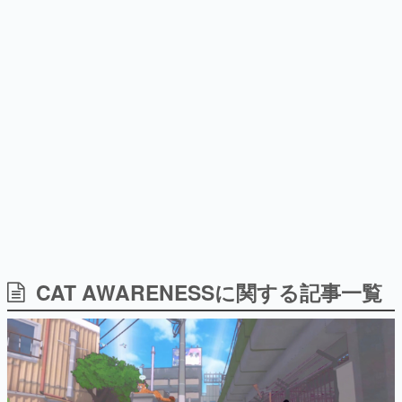
日本のコンテンツ産業やカルチャーに与えた影響を探る企
画です。
日本モバイルゲーム産業史
日本のモバイルゲーム史における主要なトピック・タイト
ルを網羅するほか、開発者へのインタビューや識者による
解説を掲載。約20年の歴史が一望できる決定版！
若ゲのいたり〜ゲームクリエイターの青春〜
『うつヌケ』『ペンと箸』等で知られるマンガ家・田中圭
一先生によるゲーム業界レポートマンガです。
なんでゲームは面白い？
ゲーム開発者・hamatsu氏がゲームの魅力を画面や操作の
CAT AWARENESSに関する記事一覧
具体的な形から解き明かしていく、硬派で骨太な評論連載
です。
ゲームが変えた日本語
「経験値」「裏技」「ラスボス」… ゲームにまつわる言葉
の起源や用法の変遷を、コンピューター文化史研究家・タ
イニーP氏が徹底調査。
カテゴリ
特集記事