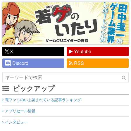
X
Youtube
Discord
RSS
ピックアップ
電ファミのいま読まれている記事ランキング
アプリセール情報
インタビュー
連載・特集一覧
殿堂入り記事
SNS拡散数が数千以上！ ページビュー数万以上！ などなど。多