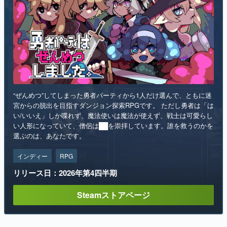
“ぜんめつ”してしまった勇者パーティから1人だけ選んで、ともに迷
宮からの脱出を目指すダンジョン探索RPGです。 ただし勇者は「は
い/いいえ」しか喋れず、魔法使いは魔法が使えず、戦士は可愛らし
い人形になっていて、僧侶は██を崇拝しています。誰を救うのかを
選ぶのは、あなたです。
インディー
RPG
リリース日：2026年第4四半期
Steamストアページ
ランキング