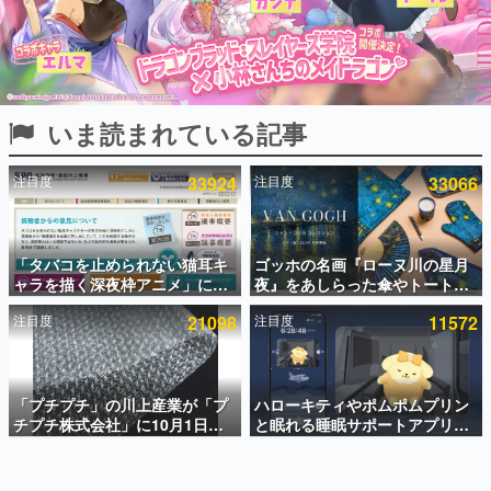
インタビュー
連載・特集一覧
殿堂入り記事
いま読まれている記事
SNS拡散数が数千以上！ ページビュー数万以上！ などな
ど。多くの人々に読まれた、電ファミ渾身の“殿堂入り”記
事をまとめました。
注目度
33924
注目度
33066
ゲームの企画書
名作ゲームクリエイターの方々に製作時のエピソードをお
聞きし、ヒットする企画（ゲーム）とは何か？を探ってい
「タバコを止められない猫耳キ
ゴッホの名画『ローヌ川の星月
きます。
ャラを描く深夜枠アニメ」に視
夜』をあしらった傘やトートバ
赫本
聴者の一部から批判意見。違法
ッグなどが登場。8月7日21時よ
この物語を解いてはいけない。『赫本』は、〈試験問題〉
注目度
21098
注目度
11572
薬物の使用と思わしき描写も含
り2日間限定で予約販売
の形をした短編ホラー小説集です。
めて、BPOが議論を交わす
新世代に訊く
「プチプチ」の川上産業が「プ
ハローキティやポムポムプリン
これからのデジタルゲーム市場を担う若きクリエイター達
の姿を追い、彼らのルーツと情熱を探っていきます。
チプチ株式会社」に10月1日よ
と眠れる睡眠サポートアプリ
り社名変更へ。創業58年で初め
『ゆめたび』が配信中。キャラ
ての変更で、“プチッ”と鳴るお
ごとのASMRや目覚ましアラー
ゲーム世代の作家たち
なじみの緩衝材が会社の名前に
ムも搭載
ゲームに多大な影響を受けた作家さんに取材し、ゲームが