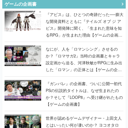
な開発資料とともに『テイルズ オブ ジ ア
ビス』開発陣に聞く、「生まれた意味を知
るRPG」が生まれた理由【ゲームの企画
書】
なにが、人を「ロマンシング」させるの
か？『ロマサガ2』当時の企画書とキャラ
設定画から迫る、河津秋敏がRPGに生み出
した「ロマン」の正体とは【ゲームの企画
書】
『ガンパレ』の企画書、ついに公開━初代
PSの伝説的タイトルは、なぜ生まれたの
か？そして『LOOP8』へ受け継がれたもの
【ゲームの企画書】
世界が認めるゲームデザイナー・上田文人
とはいったい何が凄いのか？ ヨコオタロ
ウ・外山圭一郎らと共に『ICO』に込めら
れたこだわりを語り尽くす！【ゲームの企
画書】