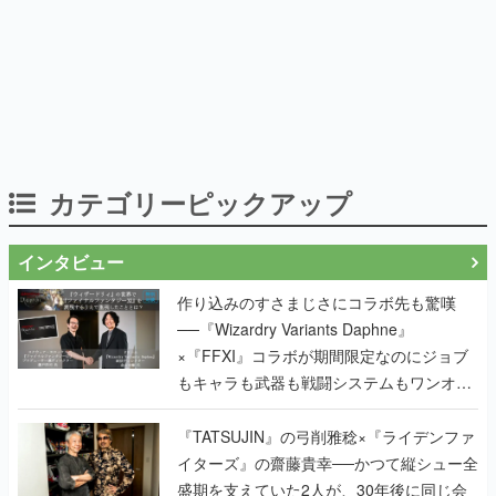
カテゴリーピックアップ
インタビュー
作り込みのすさまじさにコラボ先も驚嘆
──『Wizardry Variants Daphne』
×『FFXI』コラボが期間限定なのにジョブ
もキャラも武器も戦闘システムもワンオフ
で作り込まれた理由を両ディレクターに聞
く
『TATSUJIN』の弓削雅稔×『ライデンファ
イターズ』の齋藤貴幸──かつて縦シュー全
盛期を支えていた2人が、30年後に同じ会
社で机を並べる理由とは。新作
『TATSUJIN EXTREME』で初タッグを組
んだレジェンド2人に訊く開発秘話
実写映像1000分、ルート分岐100種類以