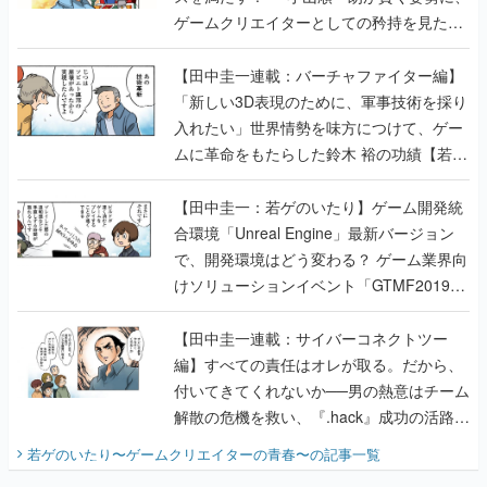
「新しい3D表現のために、軍事技術を採り
入れたい」世界情勢を味方につけて、ゲー
ムに革命をもたらした鈴木 裕の功績【若ゲ
のいたり】
【田中圭一：若ゲのいたり】ゲーム開発統
合環境「Unreal Engine」最新バージョン
で、開発環境はどう変わる？ ゲーム業界向
けソリューションイベント「GTMF2019」
に行って、より理解を深めよう【PR】
【田中圭一連載：サイバーコネクトツー
編】すべての責任はオレが取る。だから、
付いてきてくれないか──男の熱意はチーム
解散の危機を救い、『.hack』成功の活路を
開く。業界の快男児・松山 洋に流れる血は
若ゲのいたり〜ゲームクリエイターの青春〜
の記事一覧
『少年ジャンプ』色だった【若ゲのいた
り】