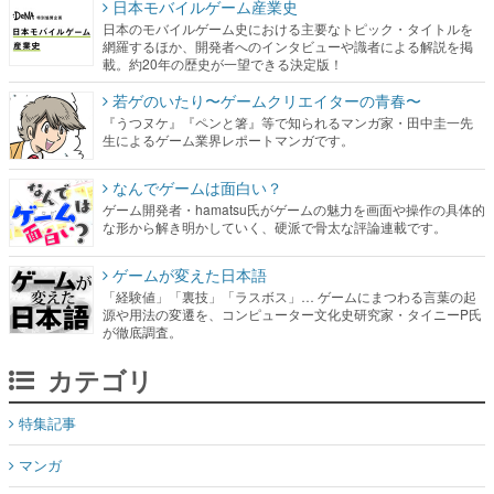
若ゲのいたり〜ゲームクリエイターの青春〜
『うつヌケ』『ペンと箸』等で知られるマンガ家・田中圭一先
生によるゲーム業界レポートマンガです。
なんでゲームは面白い？
ゲーム開発者・hamatsu氏がゲームの魅力を画面や操作の具体的
な形から解き明かしていく、硬派で骨太な評論連載です。
ゲームが変えた日本語
「経験値」「裏技」「ラスボス」… ゲームにまつわる言葉の起
源や用法の変遷を、コンピューター文化史研究家・タイニーP氏
が徹底調査。
カテゴリ
特集記事
マンガ
女性向け
アプリレビュー