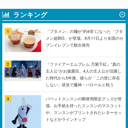
1
「ブタメン」の麺が“約4倍”になった「ブタ
メン超BIG」が登場。8月11日より全国のセ
ブンイレブンで順次発売
2
『ファイアーエムブレム 万紫千紅』“真の
主人公”がお披露目。4人の主人公が活躍し
た時代から5年後、彼らが「この世に存在
しない」状況で魔神・バロールと戦う
3
パペットスンスンの郵便局限定グッズが登
場。お手紙を持ったスンスンのマスコット
や、スンスンがプリントされたレターセッ
トなどがラインナップ
4
なぜ “あの花王” がホラーゲームを作ること