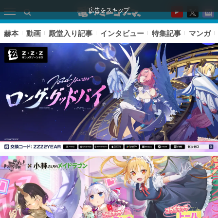
広告をスキップ
赫本
動画
殿堂入り記事
インタビュー
特集記事
マンガ
ピックアップ
電ファミのいま読まれている記事ランキング
アプリセール情報