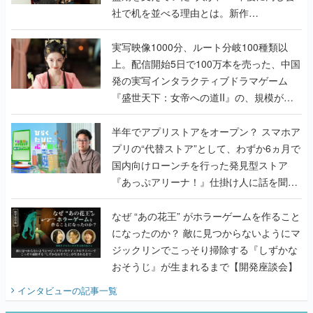
上。配信開始5日で100万本を売った、中国
発の実写インタラクティブドラマゲーム
『盛世天下：女帝への道II』の、規模が違
うこだわりをプロデューサーに聞いた
半年でアプリストアをオープン？ スマホア
プリの“代替ストア”として、わずか6ヵ月で
国内向けローンチを行った発見型ストア
『あっぷアリーナ！』仕掛け人に話を聞い
てみた
なぜ “あの花王” がホラーゲームを作ること
になったのか？ 敵に見つからないようにマ
ジックリンでこっそり掃除する『しずかな
おそうじ』が生まれるまで【開発座談会】
インタビュー
の記事一覧
ゲームの企画書
『アビス』は、ひとつの奇跡だった──膨大