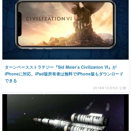
マンガ
女性向け
アプリレビュー
その他
電ファミニコゲーマーとは？
ターンベースストラテジー『Sid Meier’s Civilization VI』が
運営：株式会社マレ
iPhoneに対応。iPad版所有者は無料でiPhone版もダウンロード
できる
2018年10月5日 公開