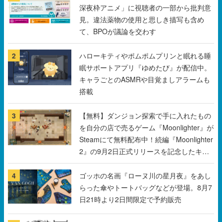
深夜枠アニメ」に視聴者の一部から批判意
見。違法薬物の使用と思しき描写も含め
て、BPOが議論を交わす
2
ハローキティやポムポムプリンと眠れる睡
眠サポートアプリ『ゆめたび』が配信中。
キャラごとのASMRや目覚ましアラームも
搭載
3
【無料】ダンジョン探索で手に入れたもの
を自分の店で売るゲーム『Moonlighter』が
Steamにて無料配布中！続編『Moonlighter
2』の9月2日正式リリースを記念したキャ
ンペーン
4
ゴッホの名画『ローヌ川の星月夜』をあし
らった傘やトートバッグなどが登場。8月7
日21時より2日間限定で予約販売