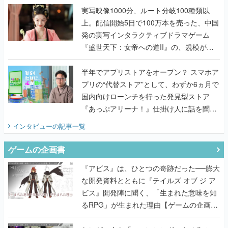
んだレジェンド2人に訊く開発秘話
実写映像1000分、ルート分岐100種類以
上。配信開始5日で100万本を売った、中国
発の実写インタラクティブドラマゲーム
『盛世天下：女帝への道II』の、規模が違
うこだわりをプロデューサーに聞いた
半年でアプリストアをオープン？ スマホア
プリの“代替ストア”として、わずか6ヵ月で
国内向けローンチを行った発見型ストア
『あっぷアリーナ！』仕掛け人に話を聞い
てみた
インタビュー
の記事一覧
ゲームの企画書
『アビス』は、ひとつの奇跡だった──膨大
な開発資料とともに『テイルズ オブ ジ ア
ビス』開発陣に聞く、「生まれた意味を知
るRPG」が生まれた理由【ゲームの企画
書】