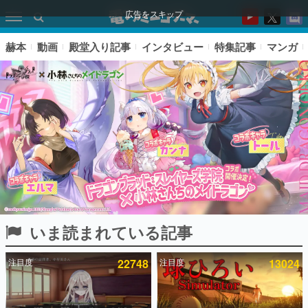
広告をスキップ
赫本
動画
殿堂入り記事
インタビュー
特集記事
マンガ
いま読まれている記事
ピックアップ
注目度
22748
注目度
13024
電ファミのいま読まれている記事ランキング
アプリセール情報