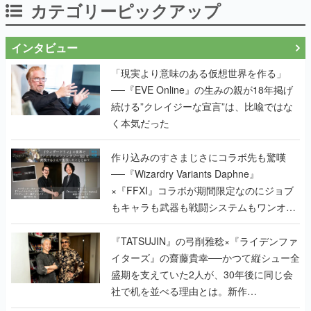
カテゴリーピックアップ
インタビュー
「現実より意味のある仮想世界を作る」
──『EVE Online』の生みの親が18年掲げ
続ける”クレイジーな宣言”は、比喩ではな
く本気だった
作り込みのすさまじさにコラボ先も驚嘆
──『Wizardry Variants Daphne』
×『FFXI』コラボが期間限定なのにジョブ
もキャラも武器も戦闘システムもワンオフ
で作り込まれた理由を両ディレクターに聞
く
『TATSUJIN』の弓削雅稔×『ライデンファ
イターズ』の齋藤貴幸──かつて縦シュー全
盛期を支えていた2人が、30年後に同じ会
社で机を並べる理由とは。新作
『TATSUJIN EXTREME』で初タッグを組