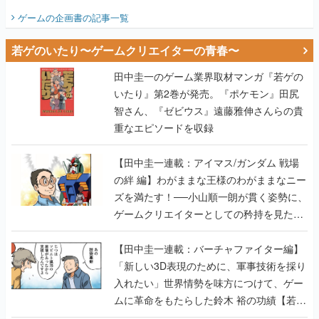
ビュー】
ゲームの企画書
の記事一覧
若ゲのいたり〜ゲームクリエイターの青春〜
田中圭一のゲーム業界取材マンガ『若ゲの
いたり』第2巻が発売。『ポケモン』田尻
智さん、『ゼビウス』遠藤雅伸さんらの貴
重なエピソードを収録
【田中圭一連載：アイマス/ガンダム 戦場
の絆 編】わがままな王様のわがままなニー
ズを満たす！──小山順一朗が貫く姿勢に、
ゲームクリエイターとしての矜持を見た
【若ゲのいたり最終回】
【田中圭一連載：バーチャファイター編】
「新しい3D表現のために、軍事技術を採り
入れたい」世界情勢を味方につけて、ゲー
ムに革命をもたらした鈴木 裕の功績【若ゲ
のいたり】