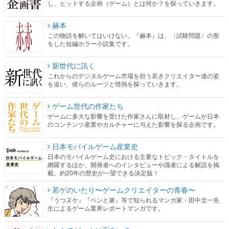
し、ヒットする企画（ゲーム）とは何か？を探っていきます。
赫本
この物語を解いてはいけない。『赫本』は、〈試験問題〉の形
をした短編ホラー小説集です。
新世代に訊く
これからのデジタルゲーム市場を担う若きクリエイター達の姿
を追い、彼らのルーツと情熱を探っていきます。
ゲーム世代の作家たち
ゲームに多大な影響を受けた作家さんに取材し、ゲームが日本
のコンテンツ産業やカルチャーに与えた影響を探る企画です。
日本モバイルゲーム産業史
日本のモバイルゲーム史における主要なトピック・タイトルを
網羅するほか、開発者へのインタビューや識者による解説を掲
載。約20年の歴史が一望できる決定版！
若ゲのいたり〜ゲームクリエイターの青春〜
『うつヌケ』『ペンと箸』等で知られるマンガ家・田中圭一先
生によるゲーム業界レポートマンガです。