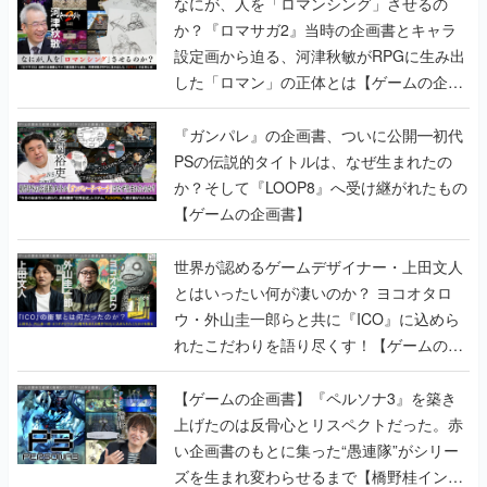
なにが、人を「ロマンシング」させるの
か？『ロマサガ2』当時の企画書とキャラ
設定画から迫る、河津秋敏がRPGに生み出
した「ロマン」の正体とは【ゲームの企画
書】
『ガンパレ』の企画書、ついに公開━初代
PSの伝説的タイトルは、なぜ生まれたの
か？そして『LOOP8』へ受け継がれたもの
【ゲームの企画書】
世界が認めるゲームデザイナー・上田文人
とはいったい何が凄いのか？ ヨコオタロ
ウ・外山圭一郎らと共に『ICO』に込めら
れたこだわりを語り尽くす！【ゲームの企
画書】
【ゲームの企画書】『ペルソナ3』を築き
上げたのは反骨心とリスペクトだった。赤
い企画書のもとに集った“愚連隊”がシリー
ズを生まれ変わらせるまで【橋野桂インタ