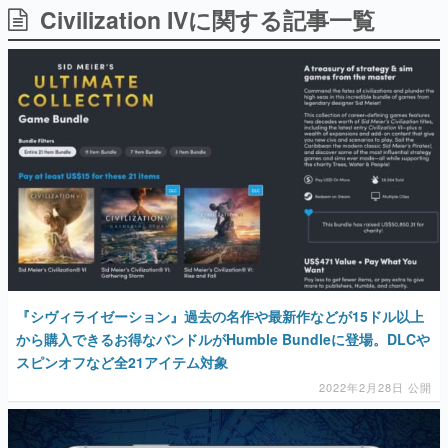
Civilization IVに関する記事一覧
日本のコンテンツ産業やカルチャーに与えた影響を探る企
画です。
日本モバイルゲーム産業史
日本のモバイルゲーム史における主要なトピック・タイト
ルを網羅するほか、開発者へのインタビューや識者による
解説を掲載。約20年の歴史が一望できる決定版！
若ゲのいたり〜ゲームクリエイターの青春〜
『うつヌケ』『ペンと箸』等で知られるマンガ家・田中圭
一先生によるゲーム業界レポートマンガです。
なんでゲームは面白い？
ゲーム開発者・hamatsu氏がゲームの魅力を画面や操作の
具体的な形から解き明かしていく、硬派で骨太な評論連載
です。
ゲームが変えた日本語
『シヴィライゼーション』過去の名作や最新作などが15ドル以上
「経験値」「裏技」「ラスボス」… ゲームにまつわる言葉
の起源や用法の変遷を、コンピューター文化史研究家・タ
から購入できるお得なバンドルがHumble Bundleに登場。DLCや
イニーP氏が徹底調査。
スピンオフなど全21アイテム対象
2022年2月28日 公開
カテゴリ
特集記事