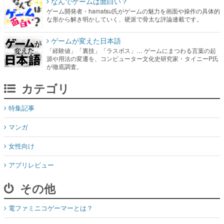
なんでゲームは面白い？
ゲーム開発者・hamatsu氏がゲームの魅力を画面や操作の具体的
な形から解き明かしていく、硬派で骨太な評論連載です。
ゲームが変えた日本語
「経験値」「裏技」「ラスボス」… ゲームにまつわる言葉の起
源や用法の変遷を、コンピューター文化史研究家・タイニーP氏
が徹底調査。
カテゴリ
特集記事
マンガ
女性向け
アプリレビュー
その他
電ファミニコゲーマーとは？