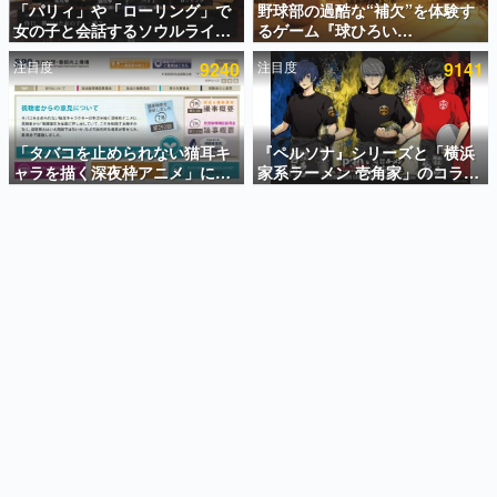
「パリィ」や「ローリング」で
野球部の過酷な“補欠”を体験す
女の子と会話するソウルライク
るゲーム『球ひろい
インタビュー
恋愛ゲーム『小早川さんはソウ
Simulator』が「1件」のウィッ
注目度
9240
注目度
9141
ルライク』無料公開。返事に失
シュリストをもとにチェコ語に
連載・特集一覧
敗すると「YOU DIED」
対応しSNSで話題に。『キング
ダム・カム』開発元やチェコの
殿堂入り記事
プロ野球選手から称賛の声
SNS拡散数が数千以上！ ページビュー数万以上！ などな
「タバコを止められない猫耳キ
『ペルソナ』シリーズと「横浜
ど。多くの人々に読まれた、電ファミ渾身の“殿堂入り”記
ャラを描く深夜枠アニメ」に視
家系ラーメン 壱角家」のコラボ
事をまとめました。
聴者の一部から批判意見。違法
が8月21日から開催。”はがく
薬物の使用と思しき描写も含め
れ”風とんこつラーメンや、おい
ゲームの企画書
て、BPOが議論を交わす
しく食べられるカレーラーメン
名作ゲームクリエイターの方々に製作時のエピソードをお
聞きし、ヒットする企画（ゲーム）とは何か？を探ってい
がラインナップ
きます。
赫本
この物語を解いてはいけない。『赫本』は、〈試験問題〉
の形をした短編ホラー小説集です。
新世代に訊く
これからのデジタルゲーム市場を担う若きクリエイター達
の姿を追い、彼らのルーツと情熱を探っていきます。
ゲーム世代の作家たち
ゲームに多大な影響を受けた作家さんに取材し、ゲームが