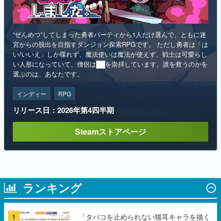
“ぜんめつ”してしまった勇者パーティから1人だけ選んで、ともに迷
宮からの脱出を目指すダンジョン探索RPGです。 ただし勇者は「は
い/いいえ」しか喋れず、魔法使いは魔法が使えず、戦士は可愛らし
い人形になっていて、僧侶は██を崇拝しています。誰を救うのかを
選ぶのは、あなたです。
インディー
RPG
リリース日：2026年第4四半期
Steamストアページ
ランキング
1
「タバコを止められない猫耳キャラを描く