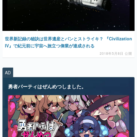
世界新記録の秘訣は世界遺産とパンとストライキ？ 『Civilization
IV』で紀元前に宇宙へ旅立つ偉業が達成される
2018年5月8日 公開
AD
勇者パーティはぜんめつしました。