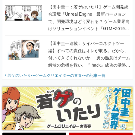
【田中圭一：若ゲのいたり】ゲーム開発統
合環境「Unreal Engine」最新バージョン
で、開発環境はどう変わる？ ゲーム業界向
けソリューションイベント「GTMF2019」
に行って、より理解を深めよう【PR】
【田中圭一連載：サイバーコネクトツー
編】すべての責任はオレが取る。だから、
付いてきてくれないか──男の熱意はチーム
解散の危機を救い、『.hack』成功の活路を
開く。業界の快男児・松山 洋に流れる血は
若ゲのいたり〜ゲームクリエイターの青春〜
の記事一覧
『少年ジャンプ』色だった【若ゲのいた
り】