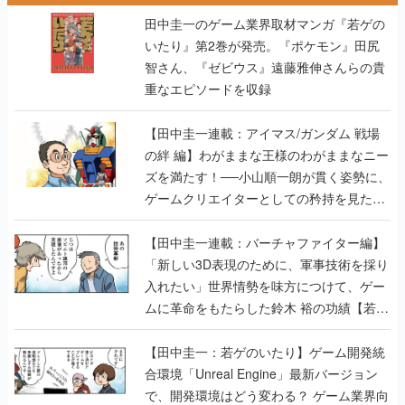
重なエピソードを収録
【田中圭一連載：アイマス/ガンダム 戦場
の絆 編】わがままな王様のわがままなニー
ズを満たす！──小山順一朗が貫く姿勢に、
ゲームクリエイターとしての矜持を見た
【若ゲのいたり最終回】
【田中圭一連載：バーチャファイター編】
「新しい3D表現のために、軍事技術を採り
入れたい」世界情勢を味方につけて、ゲー
ムに革命をもたらした鈴木 裕の功績【若ゲ
のいたり】
【田中圭一：若ゲのいたり】ゲーム開発統
合環境「Unreal Engine」最新バージョン
で、開発環境はどう変わる？ ゲーム業界向
けソリューションイベント「GTMF2019」
に行って、より理解を深めよう【PR】
【田中圭一連載：サイバーコネクトツー