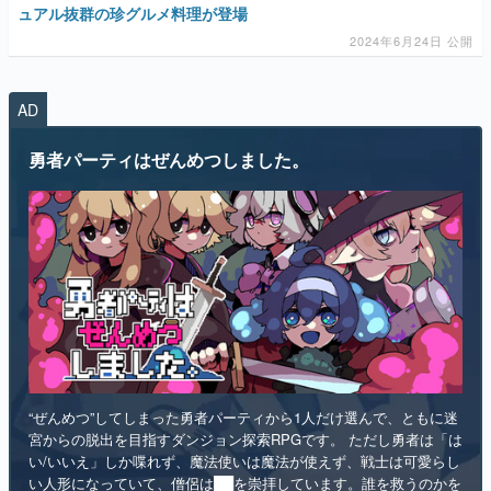
AD
マンガ
勇者パーティはぜんめつしました。
女性向け
アプリレビュー
その他
電ファミニコゲーマーとは？
運営：株式会社マレ
“ぜんめつ”してしまった勇者パーティから1人だけ選んで、ともに迷
宮からの脱出を目指すダンジョン探索RPGです。 ただし勇者は「は
い/いいえ」しか喋れず、魔法使いは魔法が使えず、戦士は可愛らし
い人形になっていて、僧侶は██を崇拝しています。誰を救うのかを
選ぶのは、あなたです。
インディー
RPG