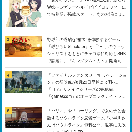
3
野球部の過酷な“補欠”を体験するゲーム
『球ひろいSimulator』が「1件」のウィッ
シュリストをもとにチェコ語に対応しSNS
で話題に。『キングダム・カム』開発元や
チェコのプロ野球選手から称賛の声
4
『ファイナルファンタジーⅦ リベレーショ
ン』の新映像が8月26日早朝に公開へ。
『FF7』リメイクシリーズの完結編、
「gamescom」のオープニングナイトライ
ブにてディレクターの浜口直樹氏が登壇す
る予定
5
「パリィ」や「ローリング」で女の子と会
話するソウルライク恋愛ゲーム『小早川さ
んはソウルライク』無料公開。返事に失敗
すると「YOU DIED」
すべて見る