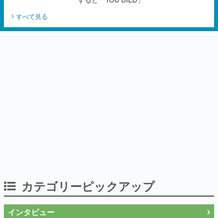
カテゴリーピックアップ
インタビュー
「現実より意味のある仮想世界を作る」
──『EVE Online』の生みの親が18年掲げ
続ける”クレイジーな宣言”は、比喩ではな