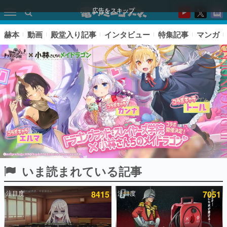
広告をスキップ
赫本
動画
殿堂入り記事
インタビュー
特集記事
マンガ
いま読まれている記事
ピックアップ
注目度
8415
注目度
7051
電ファミのいま読まれている記事ランキング
アプリセール情報