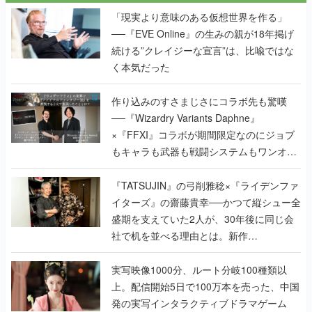
く本気だった
作り込みのすさまじさにコラボ先も驚嘆
──『Wizardry Variants Daphne』
×『FFXI』コラボが期間限定なのにジョブ
もキャラも武器も戦闘システムもワンオフ
で作り込まれた理由を両ディレクターに聞
く
『TATSUJIN』の弓削雅稔×『ライデンファ
イターズ』の齋藤貴幸──かつて縦シュー全
盛期を支えていた2人が、30年後に同じ会
社で机を並べる理由とは。新作
『TATSUJIN EXTREME』で初タッグを組
んだレジェンド2人に訊く開発秘話
実写映像1000分、ルート分岐100種類以
上。配信開始5日で100万本を売った、中国
発の実写インタラクティブドラマゲーム
『盛世天下：女帝への道II』の、規模が違
うこだわりをプロデューサーに聞いた
半年でアプリストアをオープン？ スマホア