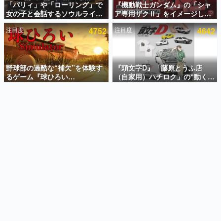
「パリィ」や「ローリング」で
『機動戦士ガンダム』の「シャ
女の子と会話するソウルライク
ア専用ザクⅡ」をイメージした
インタビュー
恋愛ゲーム『小早川さんはソウ
散水ホースリールが予約開始。
注目度
4752
注目度
4642
ルライク』無料公開。返事に失
本体にはシャアのパーソナルマ
連載・特集一覧
敗すると「YOU DIED」
ークやジオン公国軍のエンブレ
ム、型式番号などを配置
殿堂入り記事
SNS拡散数が数千以上！ ページビュー数万以上！ などな
野球部の過酷な“補欠”を体験す
『頭文字D』「藤原とうふ店
ど。多くの人々に読まれた、電ファミ渾身の“殿堂入り”記
るゲーム『球ひろい
（自家用）ハチロク」の“動くテ
事をまとめました。
Simulator』が「1件」のウィッ
ィッシュケース”が買えるポップ
シュリストをもとにチェコ語に
アップショップが開催へ。マン
ゲームの企画書
対応しSNSで話題に。『キング
ガの舞台である群馬の「イオン
名作ゲームクリエイターの方々に製作時のエピソードをお
聞きし、ヒットする企画（ゲーム）とは何か？を探ってい
ダム・カム』開発元やチェコの
モール高崎」にて、8月11日か
きます。
プロ野球選手から称賛の声
ら8月20日までの期間限定で開
催予定
赫本
この物語を解いてはいけない。『赫本』は、〈試験問題〉
の形をした短編ホラー小説集です。
新世代に訊く
これからのデジタルゲーム市場を担う若きクリエイター達
の姿を追い、彼らのルーツと情熱を探っていきます。
ゲーム世代の作家たち
ゲームに多大な影響を受けた作家さんに取材し、ゲームが