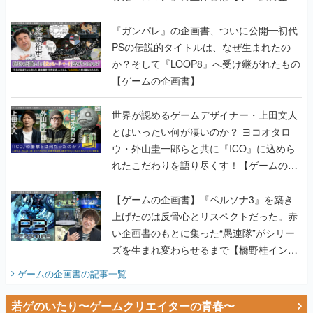
か？そして『LOOP8』へ受け継がれたもの
【ゲームの企画書】
世界が認めるゲームデザイナー・上田文人
とはいったい何が凄いのか？ ヨコオタロ
ウ・外山圭一郎らと共に『ICO』に込めら
れたこだわりを語り尽くす！【ゲームの企
画書】
【ゲームの企画書】『ペルソナ3』を築き
上げたのは反骨心とリスペクトだった。赤
い企画書のもとに集った“愚連隊”がシリー
ズを生まれ変わらせるまで【橋野桂インタ
ビュー】
ゲームの企画書
の記事一覧
若ゲのいたり〜ゲームクリエイターの青春〜
田中圭一のゲーム業界取材マンガ『若ゲの
いたり』第2巻が発売。『ポケモン』田尻
智さん、『ゼビウス』遠藤雅伸さんらの貴