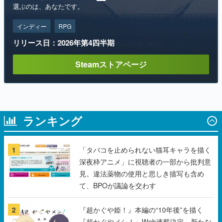
リリース日：2026年第4四半期
Steamストアページ
ランキング
1
「タバコを止められない猫耳キャラを描く
深夜枠アニメ」に視聴者の一部から批判意
見。違法薬物の使用と思しき描写も含め
て、BPOが議論を交わす
2
『超かぐや姫！』本編の“10年後”を描く
『超かぐやメシ！』Web連載決定。新たな
Webマンガレーベル「ビビビコミック」に
て特別話が掲載スタート、あのお話には…
まだ続きがある！