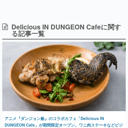
Delicious IN DUNGEON Cafeに関す
日本のコンテンツ産業やカルチャーに与えた影響を探る企
画です。
る記事一覧
日本モバイルゲーム産業史
日本のモバイルゲーム史における主要なトピック・タイト
ルを網羅するほか、開発者へのインタビューや識者による
解説を掲載。約20年の歴史が一望できる決定版！
若ゲのいたり〜ゲームクリエイターの青春〜
『うつヌケ』『ペンと箸』等で知られるマンガ家・田中圭
一先生によるゲーム業界レポートマンガです。
なんでゲームは面白い？
ゲーム開発者・hamatsu氏がゲームの魅力を画面や操作の
具体的な形から解き明かしていく、硬派で骨太な評論連載
です。
ゲームが変えた日本語
「経験値」「裏技」「ラスボス」… ゲームにまつわる言葉
の起源や用法の変遷を、コンピューター文化史研究家・タ
アニメ『ダンジョン飯』のコラボカフェ「Delicious IN
イニーP氏が徹底調査。
DUNGEON Cafe」が期間限定オープン。ワニ肉ステーキなどビジ
ュアル抜群の珍グルメ料理が登場
カテゴリ
2024年6月24日 公開
特集記事