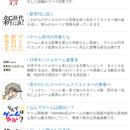
を追い、彼らのルーツと情熱を探っていきます。
ゲーム世代の作家たち
ゲームに多大な影響を受けた作家さんに取材し、ゲームが日本
のコンテンツ産業やカルチャーに与えた影響を探る企画です。
日本モバイルゲーム産業史
日本のモバイルゲーム史における主要なトピック・タイトルを
網羅するほか、開発者へのインタビューや識者による解説を掲
載。約20年の歴史が一望できる決定版！
若ゲのいたり〜ゲームクリエイターの青春〜
『うつヌケ』『ペンと箸』等で知られるマンガ家・田中圭一先
生によるゲーム業界レポートマンガです。
なんでゲームは面白い？
ゲーム開発者・hamatsu氏がゲームの魅力を画面や操作の具体的
な形から解き明かしていく、硬派で骨太な評論連載です。
ゲームが変えた日本語
「経験値」「裏技」「ラスボス」… ゲームにまつわる言葉の起
源や用法の変遷を、コンピューター文化史研究家・タイニーP氏
が徹底調査。