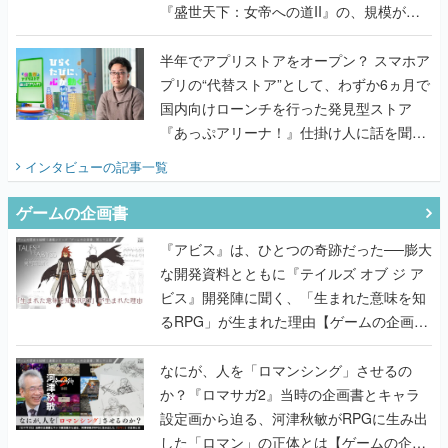
プリの“代替ストア”として、わずか6ヵ月で
国内向けローンチを行った発見型ストア
『あっぷアリーナ！』仕掛け人に話を聞い
てみた
インタビュー
の記事一覧
ゲームの企画書
『アビス』は、ひとつの奇跡だった──膨大
な開発資料とともに『テイルズ オブ ジ ア
ビス』開発陣に聞く、「生まれた意味を知
るRPG」が生まれた理由【ゲームの企画
書】
なにが、人を「ロマンシング」させるの
か？『ロマサガ2』当時の企画書とキャラ
設定画から迫る、河津秋敏がRPGに生み出
した「ロマン」の正体とは【ゲームの企画
書】
『ガンパレ』の企画書、ついに公開━初代
PSの伝説的タイトルは、なぜ生まれたの