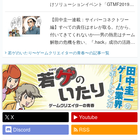
編】すべての責任はオレが取る。だから、
付いてきてくれないか──男の熱意はチーム
解散の危機を救い、『.hack』成功の活路を
開く。業界の快男児・松山 洋に流れる血は
若ゲのいたり〜ゲームクリエイターの青春〜
の記事一覧
『少年ジャンプ』色だった【若ゲのいた
り】
X
Youtube
Discord
RSS
ピックアップ