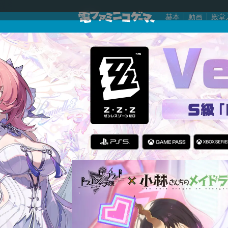
赫本
動画
殿堂