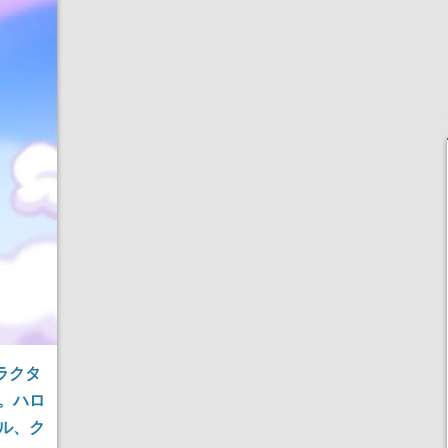
ロード突破を記念して
産で登場、過去に発売し
たグッズの再販も
ラクタ
。ハロ
ル、ク