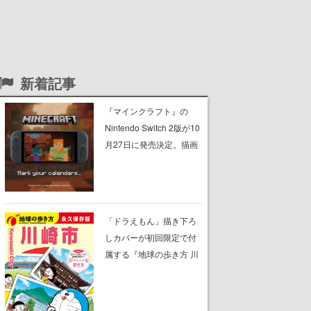
新着記事
『マインクラフト』の
Nintendo Switch 2版が10
月27日に発売決定。描画
設定はデフォルトで「バ
イブラントビジュアル
ズ」となり、より豊かな
グラフィック表現に
「ドラえもん」描き下ろ
しカバーが初回限定で付
属する『地球の歩き方 川
崎市』が8月6日に発売。
全400ページの大ボリュ
ーム