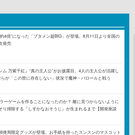
約4倍”になった「ブタメン超BIG」が登場。8月11日より全国の
次発売
レム 万紫千紅』“真の主人公”がお披露目。4人の主人公が活躍し
彼らが「この世に存在しない」状況で魔神・バロールと戦う
がホラーゲームを作ることになったのか？ 敵に見つからないように
そり掃除する『しずかなおそうじ』が生まれるまで【開発座談
郵便局限定グッズが登場。お手紙を持ったスンスンのマスコット