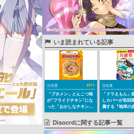
いま読まれている記事
3311
注目度
注目度
「ブタメン」とんこつ味
「ドラえもん」
が“フライドチキン”にな
しカバーが初回
った「おかしなチキン」
属する『地球の歩
が登場。8月11日より全
崎市』が8月6日
国のセブンイレブンで順
全400ページの
Disocrdに関する記事一覧
次発売、 「ブタメンく
ーム
ん」がデザインされた専