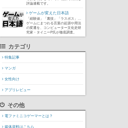
評論連載です。
ゲームが変えた日本語
「経験値」「裏技」「ラスボス」…
ゲームにまつわる言葉の起源や用法
の変遷を、コンピューター文化史研
究家・タイニーP氏が徹底調査。
カテゴリ
特集記事
マンガ
女性向け
アプリレビュー
その他
電ファミニコゲーマーとは？
媒体資料はこちら