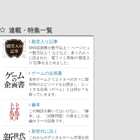
連載・特集一覧
殿堂入り記事
SNS拡散数が数千以上！ ページビュ
ー数万以上！ などなど。多くの人々
に読まれた、電ファミ渾身の“殿堂入
り”記事をまとめました。
ゲームの企画書
名作ゲームクリエイターの方々に製
作時のエピソードをお聞きし、ヒッ
トする企画（ゲーム）とは何か？を
探っていきます。
赫本
この物語を解いてはいけない。『赫
本』は、〈試験問題〉の形をした短
編ホラー小説集です。
新世代に訊く
これからのデジタルゲーム市場を担