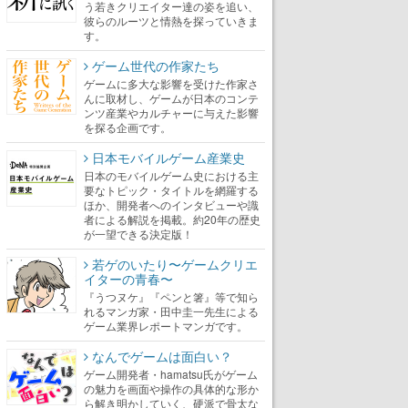
う若きクリエイター達の姿を追い、
彼らのルーツと情熱を探っていきま
す。
ゲーム世代の作家たち
ゲームに多大な影響を受けた作家さ
んに取材し、ゲームが日本のコンテ
ンツ産業やカルチャーに与えた影響
を探る企画です。
日本モバイルゲーム産業史
日本のモバイルゲーム史における主
要なトピック・タイトルを網羅する
ほか、開発者へのインタビューや識
者による解説を掲載。約20年の歴史
が一望できる決定版！
若ゲのいたり〜ゲームクリエ
イターの青春〜
『うつヌケ』『ペンと箸』等で知ら
れるマンガ家・田中圭一先生による
ゲーム業界レポートマンガです。
なんでゲームは面白い？
ゲーム開発者・hamatsu氏がゲーム
の魅力を画面や操作の具体的な形か
ら解き明かしていく、硬派で骨太な