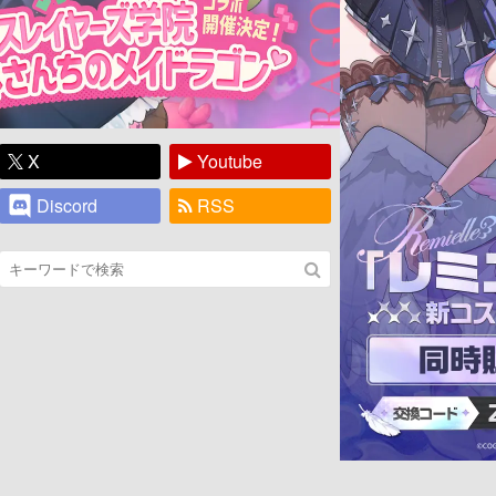
X
Youtube
Discord
RSS