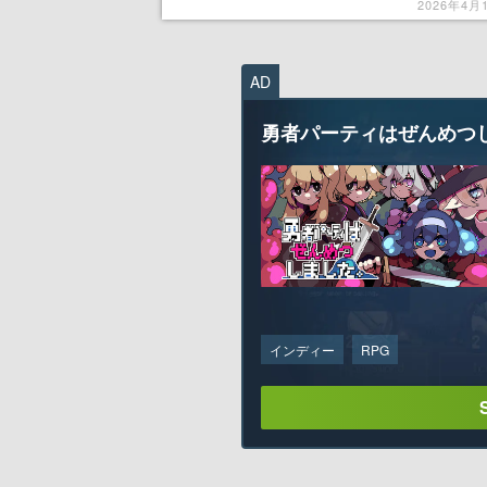
ロミなどの装飾アイテムが販売開始
2026年4月
AD
勇者パーティはぜんめつ
インディー
RPG