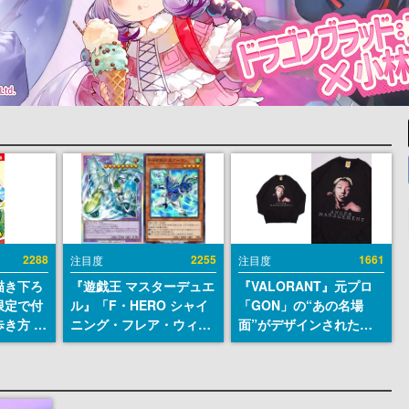
2288
2255
1661
注目度
注目度
描き下ろ
『遊戯王 マスターデュエ
『VALORANT』元プロ
限定で付
ル』「F・HERO シャイ
「GON」の“あの名場
き方 川
ニング・フレア・ウィン
面”がデザインされた新
に発売。
グマン」「E・HERO エ
作グッズが本日8月5日よ
大ボリュ
アーマン」などのイラス
り期間限定で発売。Tシ
ト違いカードが期間限定
ャツやコインケース、ア
で登場。累計1億ダウン
クキーなどが全品受注生