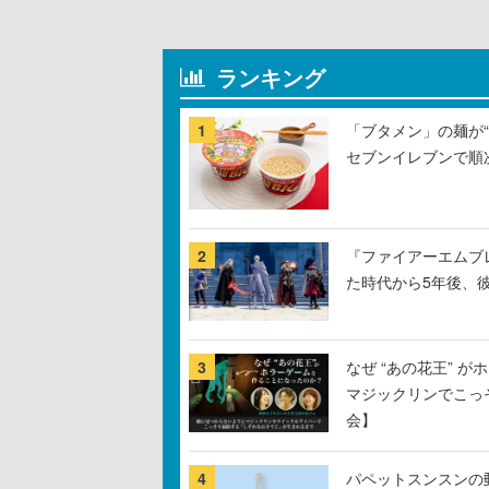
ランキング
1
「ブタメン」の麺が“
セブンイレブンで順
2
『ファイアーエムブ
た時代から5年後、
3
なぜ “あの花王” 
マジックリンでこっ
会】
4
パペットスンスンの