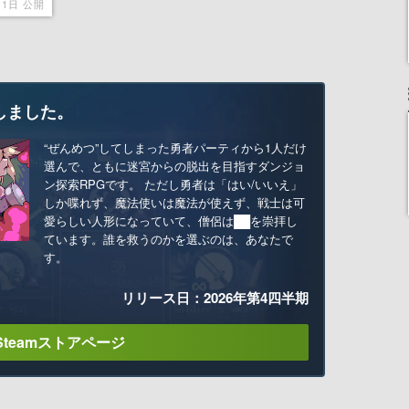
11日 公開
しました。
“ぜんめつ”してしまった勇者パーティから1人だけ
選んで、ともに迷宮からの脱出を目指すダンジョ
ン探索RPGです。 ただし勇者は「はい/いいえ」
しか喋れず、魔法使いは魔法が使えず、戦士は可
愛らしい人形になっていて、僧侶は██を崇拝し
ています。誰を救うのかを選ぶのは、あなたで
す。
リリース日：2026年第4四半期
Steamストアページ