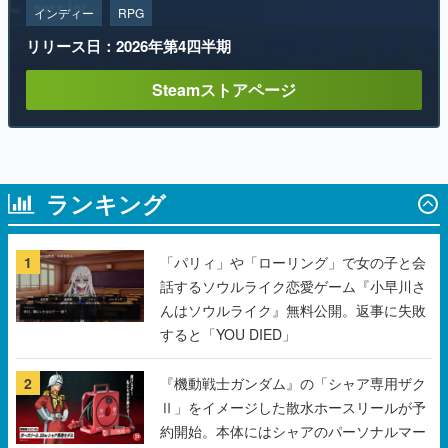
インディー
RPG
リリース日：2026年第4四半期
Steamストアページ
ランキング
1
「パリィ」や「ローリング」で女の子と会
話するソウルライク恋愛ゲーム『小早川さ
んはソウルライク』無料公開。返事に失敗
すると「YOU DIED」
2
『機動戦士ガンダム』の「シャア専用ザク
Ⅱ」をイメージした散水ホースリールが予
約開始。本体にはシャアのパーソナルマー