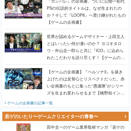
『ガンパレ』の企画書、ついに公開━初代
PSの伝説的タイトルは、なぜ生まれたの
か？そして『LOOP8』へ受け継がれたもの
【ゲームの企画書】
世界が認めるゲームデザイナー・上田文人
とはいったい何が凄いのか？ ヨコオタロ
ウ・外山圭一郎らと共に『ICO』に込めら
れたこだわりを語り尽くす！【ゲームの企
画書】
【ゲームの企画書】『ペルソナ3』を築き
上げたのは反骨心とリスペクトだった。赤
い企画書のもとに集った“愚連隊”がシリー
ズを生まれ変わらせるまで【橋野桂インタ
ビュー】
ゲームの企画書
の記事一覧
若ゲのいたり〜ゲームクリエイターの青春〜
田中圭一のゲーム業界取材マンガ『若ゲの