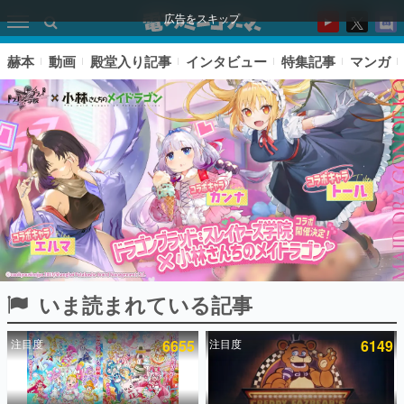
広告をスキップ
赫本
動画
殿堂入り記事
インタビュー
特集記事
マンガ
いま読まれている記事
ピックアップ
注目度
6655
注目度
6149
電ファミのいま読まれている記事ランキング
アプリセール情報