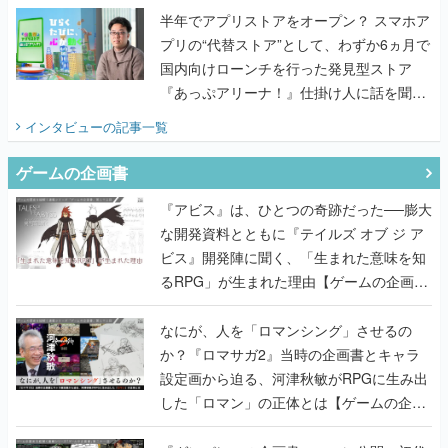
半年でアプリストアをオープン？ スマホア
プリの“代替ストア”として、わずか6ヵ月で
国内向けローンチを行った発見型ストア
『あっぷアリーナ！』仕掛け人に話を聞い
てみた
インタビュー
の記事一覧
ゲームの企画書
『アビス』は、ひとつの奇跡だった──膨大
な開発資料とともに『テイルズ オブ ジ ア
ビス』開発陣に聞く、「生まれた意味を知
るRPG」が生まれた理由【ゲームの企画
書】
なにが、人を「ロマンシング」させるの
か？『ロマサガ2』当時の企画書とキャラ
設定画から迫る、河津秋敏がRPGに生み出
した「ロマン」の正体とは【ゲームの企画
書】