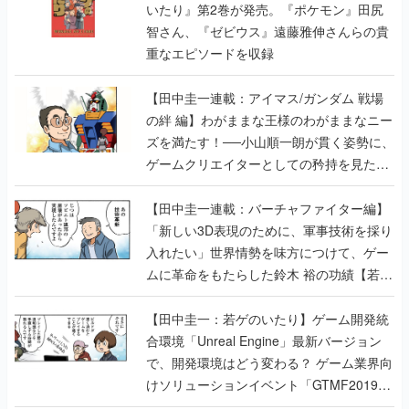
いたり』第2巻が発売。『ポケモン』田尻
智さん、『ゼビウス』遠藤雅伸さんらの貴
重なエピソードを収録
【田中圭一連載：アイマス/ガンダム 戦場
の絆 編】わがままな王様のわがままなニー
ズを満たす！──小山順一朗が貫く姿勢に、
ゲームクリエイターとしての矜持を見た
【若ゲのいたり最終回】
【田中圭一連載：バーチャファイター編】
「新しい3D表現のために、軍事技術を採り
入れたい」世界情勢を味方につけて、ゲー
ムに革命をもたらした鈴木 裕の功績【若ゲ
のいたり】
【田中圭一：若ゲのいたり】ゲーム開発統
合環境「Unreal Engine」最新バージョン
で、開発環境はどう変わる？ ゲーム業界向
けソリューションイベント「GTMF2019」
に行って、より理解を深めよう【PR】