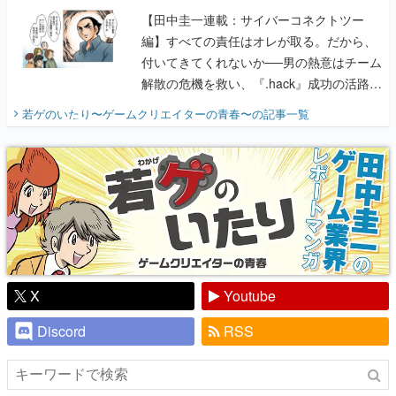
【田中圭一連載：サイバーコネクトツー
編】すべての責任はオレが取る。だから、
付いてきてくれないか──男の熱意はチーム
解散の危機を救い、『.hack』成功の活路を
開く。業界の快男児・松山 洋に流れる血は
若ゲのいたり〜ゲームクリエイターの青春〜
の記事一覧
『少年ジャンプ』色だった【若ゲのいた
り】
X
Youtube
Discord
RSS