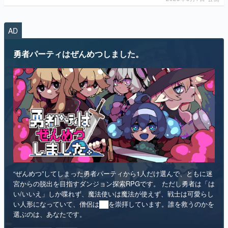
マンガ
AD
女性向け
勇者パーティはぜんめつしました。
アプリレビュー
その他
電ファミニコゲーマーとは？
運営：株式会社マレ
“ぜんめつ”してしまった勇者パーティから1人だけ選んで、ともに迷
宮からの脱出を目指すダンジョン探索RPGです。 ただし勇者は「は
い/いいえ」しか喋れず、魔法使いは魔法が使えず、戦士は可愛らし
い人形になっていて、僧侶は██を崇拝しています。誰を救うのかを
選ぶのは、あなたです。