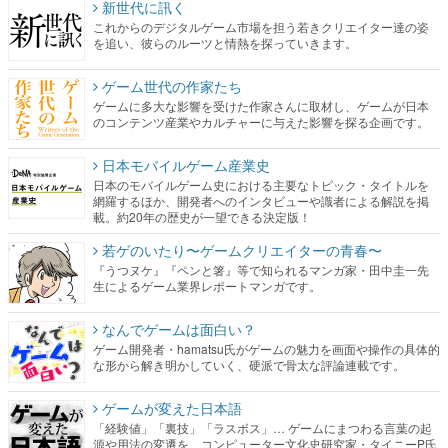
新世代に訊く
これからのデジタルゲーム市場を担う若きクリエイター達の姿
を追い、彼らのルーツと情熱を探っていきます。
ゲーム世代の作家たち
ゲームに多大な影響を受けた作家さんに取材し、ゲームが日本
のコンテンツ産業やカルチャーに与えた影響を探る企画です。
日本モバイルゲーム産業史
日本のモバイルゲーム史における主要なトピック・タイトルを
網羅するほか、開発者へのインタビューや識者による解説を掲
載。約20年の歴史が一望できる決定版！
若ゲのいたり〜ゲームクリエイターの青春〜
『うつヌケ』『ペンと箸』等で知られるマンガ家・田中圭一先
生によるゲーム業界レポートマンガです。
なんでゲームは面白い？
ゲーム開発者・hamatsu氏がゲームの魅力を画面や操作の具体的
な形から解き明かしていく、硬派で骨太な評論連載です。
ゲームが変えた日本語
「経験値」「裏技」「ラスボス」… ゲームにまつわる言葉の起
源や用法の変遷を、コンピューター文化史研究家・タイニーP氏