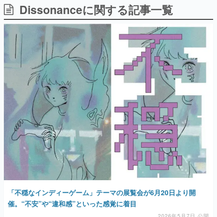
Dissonanceに関する記事一覧
日本のコンテンツ産業やカルチャーに与えた影響を探る企
画です。
日本モバイルゲーム産業史
日本のモバイルゲーム史における主要なトピック・タイト
ルを網羅するほか、開発者へのインタビューや識者による
解説を掲載。約20年の歴史が一望できる決定版！
若ゲのいたり〜ゲームクリエイターの青春〜
『うつヌケ』『ペンと箸』等で知られるマンガ家・田中圭
一先生によるゲーム業界レポートマンガです。
なんでゲームは面白い？
ゲーム開発者・hamatsu氏がゲームの魅力を画面や操作の
具体的な形から解き明かしていく、硬派で骨太な評論連載
です。
ゲームが変えた日本語
「経験値」「裏技」「ラスボス」… ゲームにまつわる言葉
の起源や用法の変遷を、コンピューター文化史研究家・タ
イニーP氏が徹底調査。
カテゴリ
「不穏なインディーゲーム」テーマの展覧会が6月20日より開
催。“不安”や“違和感”といった感覚に着目
特集記事
2026年5月7日 公開