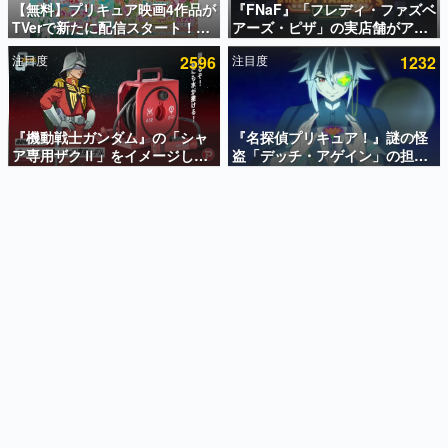
【無料】プリキュア映画4作品が
『FNaF』「フレディ・ファズベ
TVerで新たに配信スタート！な
アーズ・ピザ」の実店舗がアメ
インタビュー
んと2018年～2024年の映画ほぼ
リカの商業施設「American
注目度
2596
注目度
1232
すべてが見放題に、ぶっちゃけ
Dream」に2027年オープン！
連載・特集一覧
ありえないラインナップ
ScottGamesとの共同開発、食
事だけでなくステージショーや
殿堂入り記事
没入型のホラー体験も楽しめる
SNS拡散数が数千以上！ ページビュー数万以上！ などな
『機動戦士ガンダム』の「シャ
『名探偵プリキュア！』謎の怪
ど。多くの人々に読まれた、電ファミ渾身の“殿堂入り”記
ア専用ザクⅡ」をイメージした
盗「デッチ・アゲイン」の担当
事をまとめました。
散水ホースリールが予約開始。
キャストは天﨑滉平さんと判
本体にはシャアのパーソナルマ
明。『Re:ゼロから始める異世
ゲームの企画書
ークやジオン公国軍のエンブレ
界生活』オットー役、『ヒプノ
名作ゲームクリエイターの方々に製作時のエピソードをお
聞きし、ヒットする企画（ゲーム）とは何か？を探ってい
ム、型式番号などを配置
シスマイク』山田三郎役など
きます。
赫本
この物語を解いてはいけない。『赫本』は、〈試験問題〉
の形をした短編ホラー小説集です。
新世代に訊く
これからのデジタルゲーム市場を担う若きクリエイター達
の姿を追い、彼らのルーツと情熱を探っていきます。
ゲーム世代の作家たち
ゲームに多大な影響を受けた作家さんに取材し、ゲームが