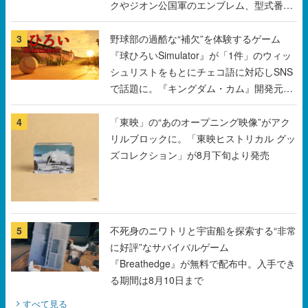
クやジオン公国軍のエンブレム、型式番号
などを配置
3
野球部の過酷な“補欠”を体験するゲーム
『球ひろいSimulator』が「1件」のウィッ
シュリストをもとにチェコ語に対応しSNS
で話題に。『キングダム・カム』開発元や
チェコのプロ野球選手から称賛の声
4
「東映」の“あのオープニング映像”がアク
リルブロックに。「東映ヒストリカル グッ
ズコレクション」が8月下旬より発売
5
不死身のニワトリと宇宙船を探索する“非常
に好評”なサバイバルゲーム
『Breathedge』が無料で配布中。入手でき
る期間は8月10日まで
すべて見る