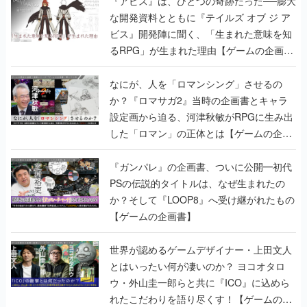
書】
なにが、人を「ロマンシング」させるの
か？『ロマサガ2』当時の企画書とキャラ
設定画から迫る、河津秋敏がRPGに生み出
した「ロマン」の正体とは【ゲームの企画
書】
『ガンパレ』の企画書、ついに公開━初代
PSの伝説的タイトルは、なぜ生まれたの
か？そして『LOOP8』へ受け継がれたもの
【ゲームの企画書】
世界が認めるゲームデザイナー・上田文人
とはいったい何が凄いのか？ ヨコオタロ
ウ・外山圭一郎らと共に『ICO』に込めら
れたこだわりを語り尽くす！【ゲームの企
画書】
【ゲームの企画書】『ペルソナ3』を築き
上げたのは反骨心とリスペクトだった。赤