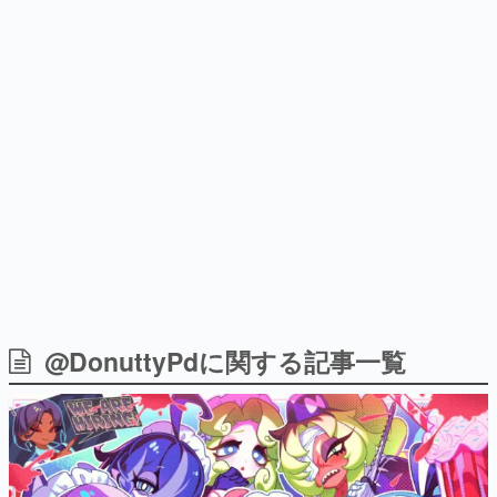
9年ぶりとなる日本公演を記念し
日本のコンテンツ産業やカルチャーに与えた影響を探る企
て
画です。
日本モバイルゲーム産業史
日本のモバイルゲーム史における主要なトピック・タイト
ルを網羅するほか、開発者へのインタビューや識者による
解説を掲載。約20年の歴史が一望できる決定版！
若ゲのいたり〜ゲームクリエイターの青春〜
『うつヌケ』『ペンと箸』等で知られるマンガ家・田中圭
一先生によるゲーム業界レポートマンガです。
なんでゲームは面白い？
ゲーム開発者・hamatsu氏がゲームの魅力を画面や操作の
@DonuttyPdに関する記事一覧
具体的な形から解き明かしていく、硬派で骨太な評論連載
です。
ゲームが変えた日本語
「経験値」「裏技」「ラスボス」… ゲームにまつわる言葉
の起源や用法の変遷を、コンピューター文化史研究家・タ
イニーP氏が徹底調査。
カテゴリ
特集記事