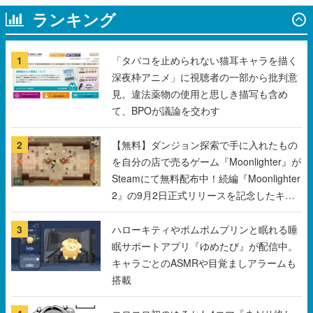
1
「タバコを止められない猫耳キャラを描く
深夜枠アニメ」に視聴者の一部から批判意
見。違法薬物の使用と思しき描写も含め
て、BPOが議論を交わす
2
【無料】ダンジョン探索で手に入れたもの
を自分の店で売るゲーム『Moonlighter』が
Steamにて無料配布中！続編『Moonlighter
2』の9月2日正式リリースを記念したキャ
ンペーン
3
ハローキティやポムポムプリンと眠れる睡
眠サポートアプリ『ゆめたび』が配信中。
キャラごとのASMRや目覚ましアラームも
搭載
4
コロコロ初のゆるかわ4コマ『まだサ終し
ないんですか？』公開スタート。主人公は
新入社員の侘石ダイヤ、ゲーム会社を舞台
にトラブルへ対応する社員たちを描く