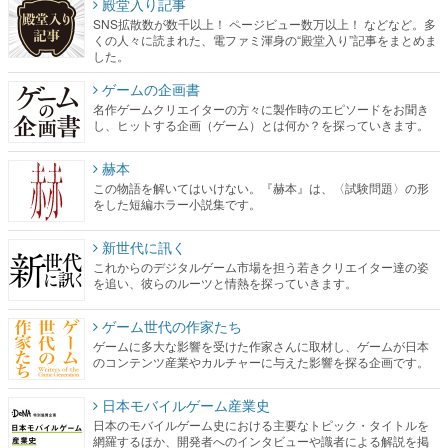
ゲームの企画書
名作ゲームクリエイターの方々に製作時のエピソードをお聞き
し、ヒットする企画（ゲーム）とは何か？を探っていきます。
赫本
この物語を解いてはいけない。『赫本』は、〈試験問題〉の形
をした短編ホラー小説集です。
新世代に訊く
これからのデジタルゲーム市場を担う若きクリエイター達の姿
を追い、彼らのルーツと情熱を探っていきます。
ゲーム世代の作家たち
ゲームに多大な影響を受けた作家さんに取材し、ゲームが日本
のコンテンツ産業やカルチャーに与えた影響を探る企画です。
日本モバイルゲーム産業史
日本のモバイルゲーム史における主要なトピック・タイトルを
網羅するほか、開発者へのインタビューや識者による解説を掲
載。約20年の歴史が一望できる決定版！
若ゲのいたり〜ゲームクリエイターの青春〜
『うつヌケ』『ペンと箸』等で知られるマンガ家・田中圭一先