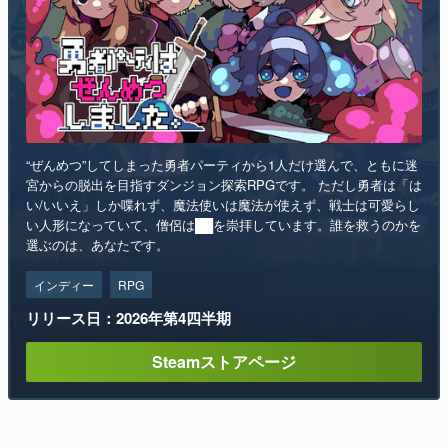
“ぜんめつ”してしまった勇者パーティから1人だけ選んで、ともに迷
宮からの脱出を目指すダンジョン探索RPGです。 ただし勇者は「は
い/いいえ」しか喋れず、魔法使いは魔法が使えず、戦士は可愛らし
い人形になっていて、僧侶は██を崇拝しています。誰を救うのかを
選ぶのは、あなたです。
インディー
RPG
リリース日：2026年第4四半期
Steamストアページ
ランキング