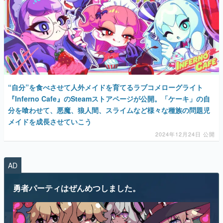
マンガ
女性向け
“自分”を食べさせて人外メイドを育てるラブコメローグライト
アプリレビュー
『Inferno Cafe』のSteamストアページが公開。「ケーキ」の自
分を喰わせて、悪魔、狼人間、スライムなど様々な種族の問題児
その他
メイドを成長させていこう
2024年12月24日 公開
電ファミニコゲーマーとは？
運営：株式会社マレ
AD
勇者パーティはぜんめつしました。