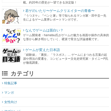
生によるゲーム業界レポートマンガです。
なんでゲームは面白い？
ゲーム開発者・hamatsu氏がゲームの魅力を画面や操作の具体的
な形から解き明かしていく、硬派で骨太な評論連載です。
ゲームが変えた日本語
「経験値」「裏技」「ラスボス」… ゲームにまつわる言葉の起
源や用法の変遷を、コンピューター文化史研究家・タイニーP氏
が徹底調査。
カテゴリ
特集記事
マンガ
女性向け
アプリレビュー
その他