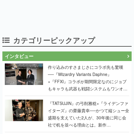
カテゴリーピックアップ
インタビュー
作り込みのすさまじさにコラボ先も驚嘆
──『Wizardry Variants Daphne』
×『FFXI』コラボが期間限定なのにジョブ
もキャラも武器も戦闘システムもワンオフ
で作り込まれた理由を両ディレクターに聞
く
『TATSUJIN』の弓削雅稔×『ライデンファ
イターズ』の齋藤貴幸──かつて縦シュー全
盛期を支えていた2人が、30年後に同じ会
社で机を並べる理由とは。新作
『TATSUJIN EXTREME』で初タッグを組
んだレジェンド2人に訊く開発秘話
実写映像1000分、ルート分岐100種類以
上。配信開始5日で100万本を売った、中国
発の実写インタラクティブドラマゲーム