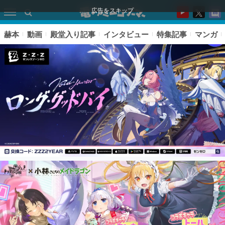
広告をスキップ
赫本
動画
殿堂入り記事
インタビュー
特集記事
マンガ
ピックアップ
電ファミのいま読まれている記事ランキング
アプリセール情報