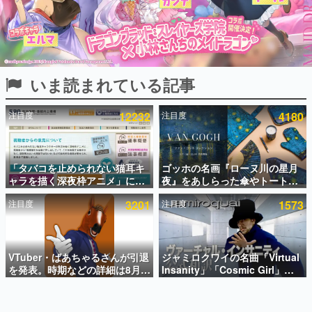
インタビュー
連載・特集一覧
殿堂入り記事
いま読まれている記事
SNS拡散数が数千以上！ ページビュー数万以上！ などな
ど。多くの人々に読まれた、電ファミ渾身の“殿堂入り”記
事をまとめました。
注目度
12232
注目度
4180
ゲームの企画書
名作ゲームクリエイターの方々に製作時のエピソードをお
聞きし、ヒットする企画（ゲーム）とは何か？を探ってい
「タバコを止められない猫耳キ
ゴッホの名画『ローヌ川の星月
きます。
ャラを描く深夜枠アニメ」に視
夜』をあしらった傘やトートバ
赫本
聴者の一部から批判意見。違法
ッグなどが登場。8月7日21時よ
この物語を解いてはいけない。『赫本』は、〈試験問題〉
注目度
3201
注目度
1573
薬物の使用と思しき描写も含め
り2日間限定で予約販売
の形をした短編ホラー小説集です。
て、BPOが議論を交わす
新世代に訊く
VTuber・ばあちゃるさんが引退
ジャミロクワイの名曲「Virtual
これからのデジタルゲーム市場を担う若きクリエイター達
の姿を追い、彼らのルーツと情熱を探っていきます。
を発表。時期などの詳細は8月9
Insanity」「Cosmic Girl」
日15時からの配信で説明
「Canned Heat」公式日本語字
幕付きMVがいきなり公開！
ゲーム世代の作家たち
「SUMMER SONIC 2026」での
ゲームに多大な影響を受けた作家さんに取材し、ゲームが