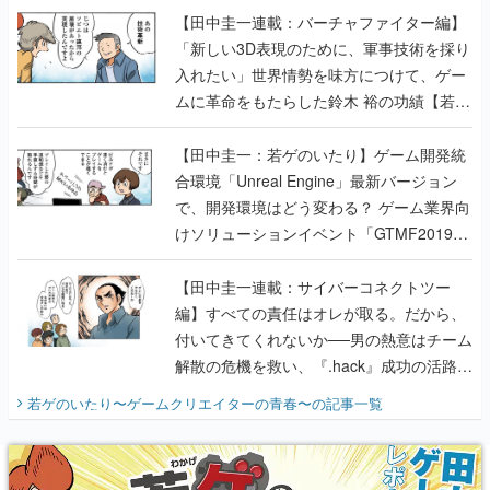
ムに革命をもたらした鈴木 裕の功績【若ゲ
のいたり】
【田中圭一：若ゲのいたり】ゲーム開発統
合環境「Unreal Engine」最新バージョン
で、開発環境はどう変わる？ ゲーム業界向
けソリューションイベント「GTMF2019」
に行って、より理解を深めよう【PR】
【田中圭一連載：サイバーコネクトツー
編】すべての責任はオレが取る。だから、
付いてきてくれないか──男の熱意はチーム
解散の危機を救い、『.hack』成功の活路を
開く。業界の快男児・松山 洋に流れる血は
若ゲのいたり〜ゲームクリエイターの青春〜
の記事一覧
『少年ジャンプ』色だった【若ゲのいた
り】