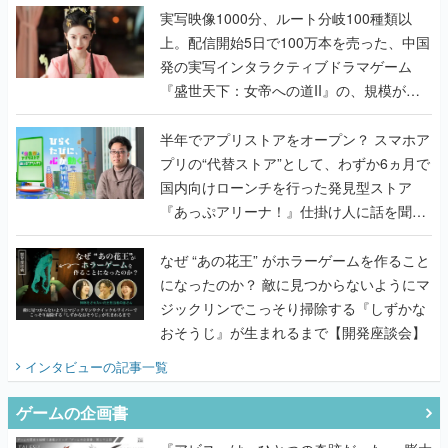
『盛世天下：女帝への道II』の、規模が違
うこだわりをプロデューサーに聞いた
半年でアプリストアをオープン？ スマホア
プリの“代替ストア”として、わずか6ヵ月で
国内向けローンチを行った発見型ストア
『あっぷアリーナ！』仕掛け人に話を聞い
てみた
なぜ “あの花王” がホラーゲームを作ること
になったのか？ 敵に見つからないようにマ
ジックリンでこっそり掃除する『しずかな
おそうじ』が生まれるまで【開発座談会】
インタビュー
の記事一覧
ゲームの企画書
『アビス』は、ひとつの奇跡だった──膨大
な開発資料とともに『テイルズ オブ ジ ア
ビス』開発陣に聞く、「生まれた意味を知
るRPG」が生まれた理由【ゲームの企画