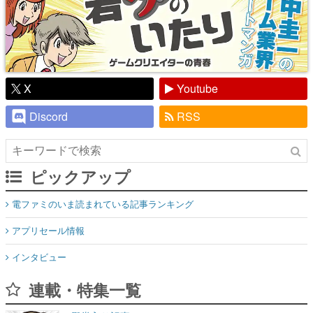
X
Youtube
Discord
RSS
ピックアップ
電ファミのいま読まれている記事ランキング
アプリセール情報
インタビュー
連載・特集一覧
殿堂入り記事
SNS拡散数が数千以上！ ページビュー数万以上！ などなど。多
くの人々に読まれた、電ファミ渾身の“殿堂入り”記事をまとめま
した。