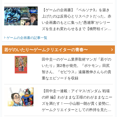
い企画書のもとに集った“愚連隊”がシリー
ズを生まれ変わらせるまで【橋野桂インタ
ビュー】
ゲームの企画書
の記事一覧
若ゲのいたり〜ゲームクリエイターの青春〜
田中圭一のゲーム業界取材マンガ『若ゲの
いたり』第2巻が発売。『ポケモン』田尻
智さん、『ゼビウス』遠藤雅伸さんらの貴
重なエピソードを収録
【田中圭一連載：アイマス/ガンダム 戦場
の絆 編】わがままな王様のわがままなニー
ズを満たす！──小山順一朗が貫く姿勢に、
ゲームクリエイターとしての矜持を見た
【若ゲのいたり最終回】
【田中圭一連載：バーチャファイター編】
「新しい3D表現のために、軍事技術を採り
入れたい」世界情勢を味方につけて、ゲー