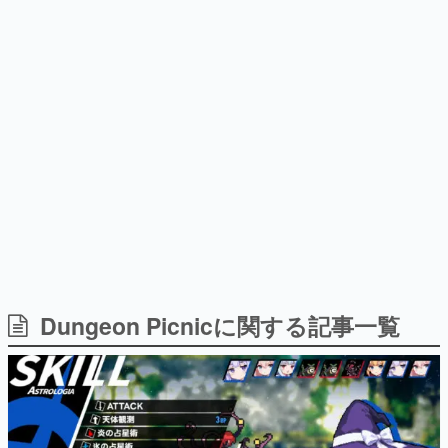
式リリースを記念したキャンペ
介
日本のコンテンツ産業やカルチャーに与えた影響を探る企
ーン
画です。
日本モバイルゲーム産業史
日本のモバイルゲーム史における主要なトピック・タイト
ルを網羅するほか、開発者へのインタビューや識者による
解説を掲載。約20年の歴史が一望できる決定版！
若ゲのいたり〜ゲームクリエイターの青春〜
『うつヌケ』『ペンと箸』等で知られるマンガ家・田中圭
一先生によるゲーム業界レポートマンガです。
なんでゲームは面白い？
ゲーム開発者・hamatsu氏がゲームの魅力を画面や操作の
Dungeon Picnicに関する記事一覧
具体的な形から解き明かしていく、硬派で骨太な評論連載
です。
ゲームが変えた日本語
「経験値」「裏技」「ラスボス」… ゲームにまつわる言葉
の起源や用法の変遷を、コンピューター文化史研究家・タ
イニーP氏が徹底調査。
カテゴリ
特集記事