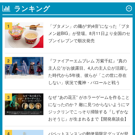
1
「ブタメン」の麺が“約4倍”になった「ブタ
メン超BIG」が登場。8月11日より全国のセ
ブンイレブンで順次発売
2
『ファイアーエムブレム 万紫千紅』“真の
主人公”がお披露目。4人の主人公が活躍し
た時代から5年後、彼らが「この世に存在
しない」状況で魔神・バロールと戦う
3
なぜ “あの花王” がホラーゲームを作ること
になったのか？ 敵に見つからないようにマ
ジックリンでこっそり掃除する『しずかな
おそうじ』が生まれるまで【開発座談会】
4
パペットスンスンの郵便局限定グッズが登
場。お手紙を持ったスンスンのマスコット
や、スンスンがプリントされたレターセッ
トなどがラインナップ