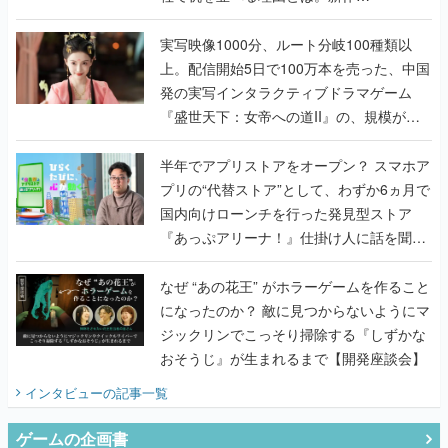
発の実写インタラクティブドラマゲーム
『盛世天下：女帝への道II』の、規模が違
うこだわりをプロデューサーに聞いた
半年でアプリストアをオープン？ スマホア
プリの“代替ストア”として、わずか6ヵ月で
国内向けローンチを行った発見型ストア
『あっぷアリーナ！』仕掛け人に話を聞い
てみた
なぜ “あの花王” がホラーゲームを作ること
になったのか？ 敵に見つからないようにマ
ジックリンでこっそり掃除する『しずかな
おそうじ』が生まれるまで【開発座談会】
インタビュー
の記事一覧
ゲームの企画書
『アビス』は、ひとつの奇跡だった──膨大
な開発資料とともに『テイルズ オブ ジ ア