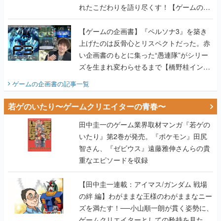
上げたのは反骨心とリスペクトだった。赤
い企画書のもとに集った“愚連隊”がシリー
ズを生まれ変わらせるまで【橋野桂インタ
ビュー】
ゲームの企画書
の記事一覧
若ゲのいたり〜ゲームクリエイターの青春〜
田中圭一のゲーム業界取材マンガ『若ゲの
いたり』第2巻が発売。『ポケモン』田尻
智さん、『ゼビウス』遠藤雅伸さんらの貴
重なエピソードを収録
【田中圭一連載：アイマス/ガンダム 戦場
の絆 編】わがままな王様のわがままなニー
ズを満たす！──小山順一朗が貫く姿勢に、
ゲームクリエイターとしての矜持を見た
【若ゲのいたり最終回】
【田中圭一連載：バーチャファイター編】
「新しい3D表現のために、軍事技術を採り