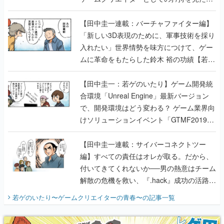
入れたい」世界情勢を味方につけて、ゲー
ムに革命をもたらした鈴木 裕の功績【若ゲ
のいたり】
【田中圭一：若ゲのいたり】ゲーム開発統
合環境「Unreal Engine」最新バージョン
で、開発環境はどう変わる？ ゲーム業界向
けソリューションイベント「GTMF2019」
に行って、より理解を深めよう【PR】
【田中圭一連載：サイバーコネクトツー
編】すべての責任はオレが取る。だから、
付いてきてくれないか──男の熱意はチーム
解散の危機を救い、『.hack』成功の活路を
開く。業界の快男児・松山 洋に流れる血は
若ゲのいたり〜ゲームクリエイターの青春〜
の記事一覧
『少年ジャンプ』色だった【若ゲのいた
り】