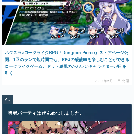
マンガ
女性向け
ハクスラ×ローグライクRPG『Dungeon Picnic』ストアページ公
アプリレビュー
開。1回のランで短時間でも、RPGの醍醐味を楽しむことができる
ローグライクゲーム。ドット絵風のかわいいキャラクターが目を
その他
引く
2025年6月11日 公開
電ファミニコゲーマーとは？
運営：株式会社マレ
AD
勇者パーティはぜんめつしました。