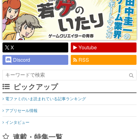
X
Youtube
Discord
RSS
ピックアップ
電ファミのいま読まれている記事ランキング
アプリセール情報
インタビュー
連載・特集一覧
殿堂入り記事
SNS拡散数が数千以上！ ページビュー数万以上！ などなど。多
くの人々に読まれた、電ファミ渾身の“殿堂入り”記事をまとめま