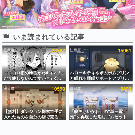
インタビュー
連載・特集一覧
殿堂入り記事
いま読まれている記事
SNS拡散数が数千以上！ ページビュー数万以上！ などな
ど。多くの人々に読まれた、電ファミ渾身の“殿堂入り”記
事をまとめました。
注目度
28567
注目度
15961
ゲームの企画書
名作ゲームクリエイターの方々に製作時のエピソードをお
聞きし、ヒットする企画（ゲーム）とは何か？を探ってい
コロコロ初のゆるかわ4コマ『ま
ハローキティやポムポムプリン
きます。
だサ終しないんですか？』公開
と眠れる睡眠サポートアプリ
赫本
スタート。主人公は新入社員の
『ゆめたび』が配信中。キャラ
この物語を解いてはいけない。『赫本』は、〈試験問題〉
注目度
10593
注目度
9493
侘石ダイヤ、ゲーム会社を舞台
ごとのASMRや目覚ましアラー
の形をした短編ホラー小説集です。
にトラブルへ対応する社員たち
ムも搭載
を描く
新世代に訊く
【無料】ダンジョン探索で手に
『映画ちいかわ』の“単三電
これからのデジタルゲーム市場を担う若きクリエイター達
の姿を追い、彼らのルーツと情熱を探っていきます。
入れたものを自分の店で売るゲ
池”を再現した消しゴムセットが
ーム『Moonlighter』がSteam
8月7日より発売決定。公式は
にて無料配布中！続編
「在ったものを 消しながら いつ
ゲーム世代の作家たち
『Moonlighter 2』の9月2日正
かなくなる 永遠のいのち」と紹
ゲームに多大な影響を受けた作家さんに取材し、ゲームが