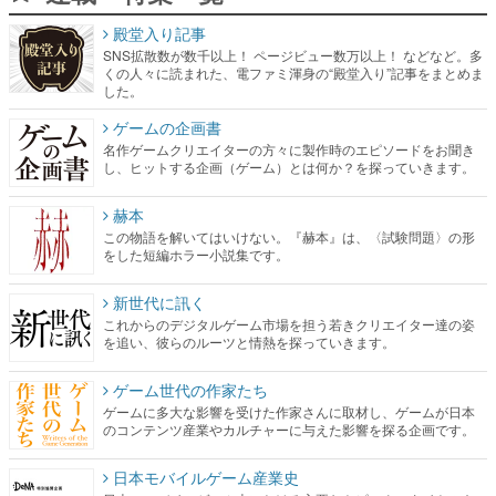
した。
ゲームの企画書
名作ゲームクリエイターの方々に製作時のエピソードをお聞き
し、ヒットする企画（ゲーム）とは何か？を探っていきます。
赫本
この物語を解いてはいけない。『赫本』は、〈試験問題〉の形
をした短編ホラー小説集です。
新世代に訊く
これからのデジタルゲーム市場を担う若きクリエイター達の姿
を追い、彼らのルーツと情熱を探っていきます。
ゲーム世代の作家たち
ゲームに多大な影響を受けた作家さんに取材し、ゲームが日本
のコンテンツ産業やカルチャーに与えた影響を探る企画です。
日本モバイルゲーム産業史
日本のモバイルゲーム史における主要なトピック・タイトルを
網羅するほか、開発者へのインタビューや識者による解説を掲
載。約20年の歴史が一望できる決定版！
若ゲのいたり〜ゲームクリエイターの青春〜