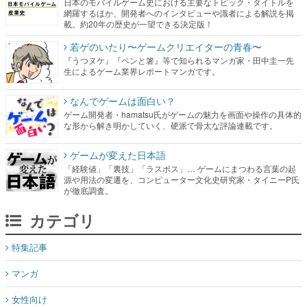
『うつヌケ』『ペンと箸』等で知られるマンガ家・田中圭一先
生によるゲーム業界レポートマンガです。
なんでゲームは面白い？
ゲーム開発者・hamatsu氏がゲームの魅力を画面や操作の具体的
な形から解き明かしていく、硬派で骨太な評論連載です。
ゲームが変えた日本語
「経験値」「裏技」「ラスボス」… ゲームにまつわる言葉の起
源や用法の変遷を、コンピューター文化史研究家・タイニーP氏
が徹底調査。
カテゴリ
特集記事
マンガ
女性向け
アプリレビュー
その他