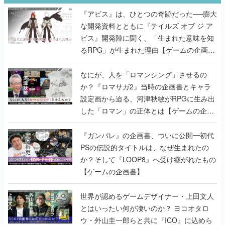
ビス』開発陣に聞く、「生まれた意味を知
るRPG」が生まれた理由【ゲームの企画
書】
なにが、人を「ロマンシング」させるの
か？『ロマサガ2』当時の企画書とキャラ
設定画から迫る、河津秋敏がRPGに生み出
した「ロマン」の正体とは【ゲームの企画
書】
『ガンパレ』の企画書、ついに公開━初代
PSの伝説的タイトルは、なぜ生まれたの
か？そして『LOOP8』へ受け継がれたもの
【ゲームの企画書】
世界が認めるゲームデザイナー・上田文人
とはいったい何が凄いのか？ ヨコオタロ
ウ・外山圭一郎らと共に『ICO』に込めら
れたこだわりを語り尽くす！【ゲームの企
画書】
【ゲームの企画書】『ペルソナ3』を築き