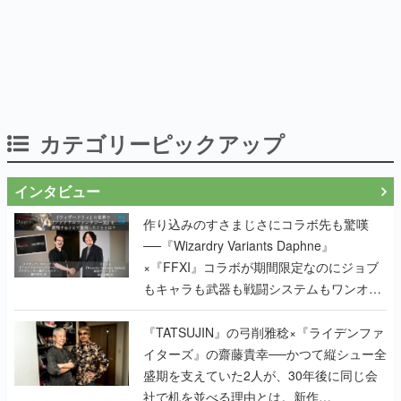
カテゴリーピックアップ
インタビュー
作り込みのすさまじさにコラボ先も驚嘆
──『Wizardry Variants Daphne』
×『FFXI』コラボが期間限定なのにジョブ
もキャラも武器も戦闘システムもワンオフ
で作り込まれた理由を両ディレクターに聞
く
『TATSUJIN』の弓削雅稔×『ライデンファ
イターズ』の齋藤貴幸──かつて縦シュー全
盛期を支えていた2人が、30年後に同じ会
社で机を並べる理由とは。新作
『TATSUJIN EXTREME』で初タッグを組
んだレジェンド2人に訊く開発秘話
実写映像1000分、ルート分岐100種類以
上。配信開始5日で100万本を売った、中国