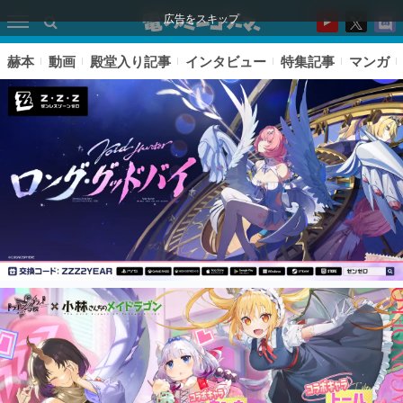
広告をスキップ
赫本
動画
殿堂入り記事
インタビュー
特集記事
マンガ
ピックアップ
電ファミのいま読まれている記事ランキング
アプリセール情報