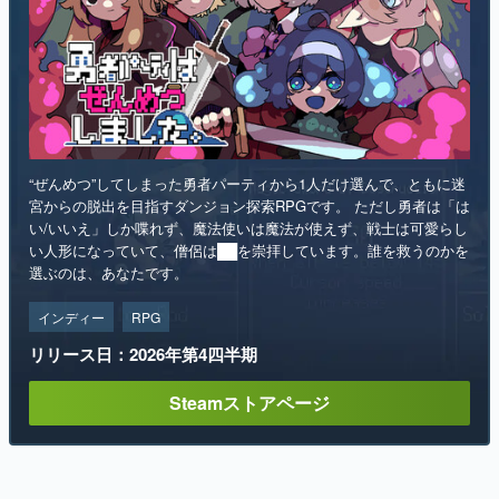
“ぜんめつ”してしまった勇者パーティから1人だけ選んで、ともに迷
宮からの脱出を目指すダンジョン探索RPGです。 ただし勇者は「は
い/いいえ」しか喋れず、魔法使いは魔法が使えず、戦士は可愛らし
い人形になっていて、僧侶は██を崇拝しています。誰を救うのかを
選ぶのは、あなたです。
インディー
RPG
リリース日：2026年第4四半期
Steamストアページ
ランキング