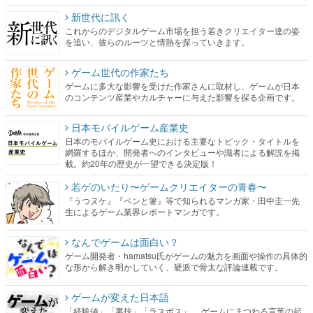
新世代に訊く
これからのデジタルゲーム市場を担う若きクリエイター達の姿
を追い、彼らのルーツと情熱を探っていきます。
ゲーム世代の作家たち
ゲームに多大な影響を受けた作家さんに取材し、ゲームが日本
のコンテンツ産業やカルチャーに与えた影響を探る企画です。
日本モバイルゲーム産業史
日本のモバイルゲーム史における主要なトピック・タイトルを
網羅するほか、開発者へのインタビューや識者による解説を掲
載。約20年の歴史が一望できる決定版！
若ゲのいたり〜ゲームクリエイターの青春〜
『うつヌケ』『ペンと箸』等で知られるマンガ家・田中圭一先
生によるゲーム業界レポートマンガです。
なんでゲームは面白い？
ゲーム開発者・hamatsu氏がゲームの魅力を画面や操作の具体的
な形から解き明かしていく、硬派で骨太な評論連載です。
ゲームが変えた日本語
「経験値」「裏技」「ラスボス」… ゲームにまつわる言葉の起