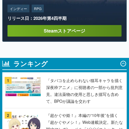
インディー
RPG
リリース日：2026年第4四半期
Steamストアページ
ランキング
1
「タバコを止められない猫耳キャラを描く
深夜枠アニメ」に視聴者の一部から批判意
見。違法薬物の使用と思しき描写も含め
て、BPOが議論を交わす
2
『超かぐや姫！』本編の“10年後”を描く
『超かぐやメシ！』Web連載決定。新たな
Webマンガレーベル「ビビビコミック」に