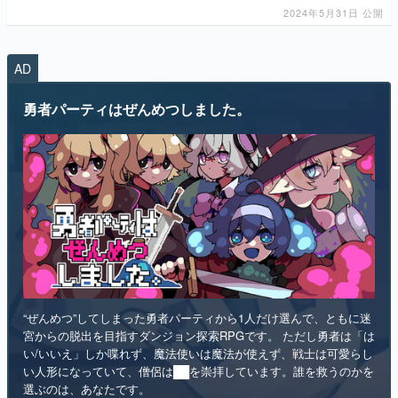
2024年5月31日 公開
マンガ
女性向け
AD
アプリレビュー
勇者パーティはぜんめつしました。
その他
電ファミニコゲーマーとは？
運営：株式会社マレ
“ぜんめつ”してしまった勇者パーティから1人だけ選んで、ともに迷
宮からの脱出を目指すダンジョン探索RPGです。 ただし勇者は「は
い/いいえ」しか喋れず、魔法使いは魔法が使えず、戦士は可愛らし
い人形になっていて、僧侶は██を崇拝しています。誰を救うのかを
選ぶのは、あなたです。