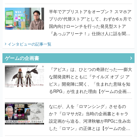
うこだわりをプロデューサーに聞いた
半年でアプリストアをオープン？ スマホア
プリの“代替ストア”として、わずか6ヵ月で
国内向けローンチを行った発見型ストア
『あっぷアリーナ！』仕掛け人に話を聞い
てみた
インタビュー
の記事一覧
ゲームの企画書
『アビス』は、ひとつの奇跡だった──膨大
な開発資料とともに『テイルズ オブ ジ ア
ビス』開発陣に聞く、「生まれた意味を知
るRPG」が生まれた理由【ゲームの企画
書】
なにが、人を「ロマンシング」させるの
か？『ロマサガ2』当時の企画書とキャラ
設定画から迫る、河津秋敏がRPGに生み出
した「ロマン」の正体とは【ゲームの企画
書】