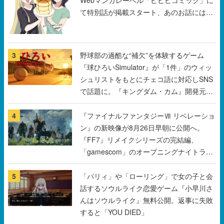
て特別話が掲載スタート、あのお話には…
まだ続きがある！
3
野球部の過酷な“補欠”を体験するゲーム
『球ひろいSimulator』が「1件」のウィッ
シュリストをもとにチェコ語に対応しSNS
で話題に。『キングダム・カム』開発元や
チェコのプロ野球選手から称賛の声
4
『ファイナルファンタジーⅦ リベレーショ
ン』の新映像が8月26日早朝に公開へ。
『FF7』リメイクシリーズの完結編、
「gamescom」のオープニングナイトライ
ブにてディレクターの浜口直樹氏が登壇す
る予定
5
「パリィ」や「ローリング」で女の子と会
話するソウルライク恋愛ゲーム『小早川さ
んはソウルライク』無料公開。返事に失敗
すると「YOU DIED」