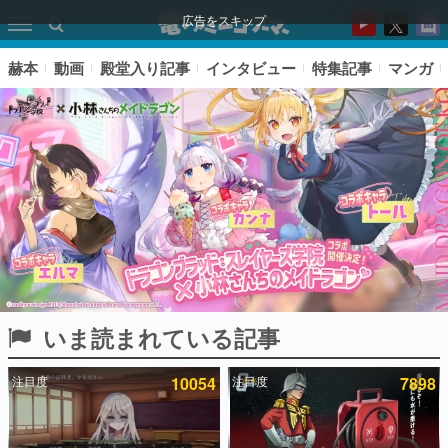
広告をスキップ
赫本
動画
殿堂入り記事
インタビュー
特集記事
マンガ
いま読まれている記事
ピックアップ
注目度
10054
注目度
7898
電ファミのいま読まれている記事ランキング
アプリセール情報