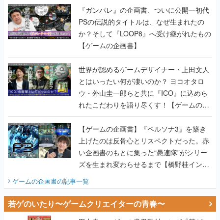
『ガンパレ』の企画書、ついに公開━初代
PSの伝説的タイトルは、なぜ生まれたの
か？そして『LOOP8』へ受け継がれたもの
【ゲームの企画書】
世界が認めるゲームデザイナー・上田文人
とはいったい何が凄いのか？ ヨコオタロ
ウ・外山圭一郎らと共に『ICO』に込めら
れたこだわりを語り尽くす！【ゲームの企
画書】
【ゲームの企画書】『ペルソナ3』を築き
上げたのは反骨心とリスペクトだった。赤
い企画書のもとに集った“愚連隊”がシリー
ズを生まれ変わらせるまで【橋野桂インタ
ビュー】
ゲームの企画書
の記事一覧
若ゲのいたり〜ゲームクリエイターの青春〜