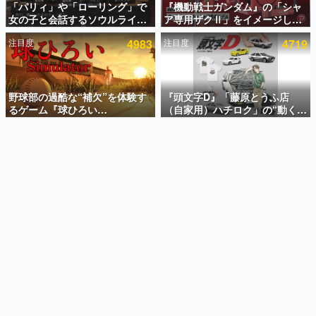
「パリィ」や「ローリング」で
『機動戦士ガンダム』の「シャ
女の子と会話するソウルライク
ア専用ザクⅡ」をイメージした
インタビュー
恋愛ゲーム『小早川さんはソウ
散水ホースリールが予約開始。
注目度
4983
注目度
4719
ルライク』無料公開。返事に失
本体にはシャアのパーソナルマ
連載・特集一覧
敗すると「YOU DIED」
ークやジオン公国軍のエンブレ
ム、型式番号などを配置
殿堂入り記事
SNS拡散数が数千以上！ ページビュー数万以上！ などな
野球部の過酷な“補欠”を体験す
『頭文字D』「藤原とうふ店
ど。多くの人々に読まれた、電ファミ渾身の“殿堂入り”記
るゲーム『球ひろい
（自家用）ハチロク」の“動くテ
事をまとめました。
Simulator』が「1件」のウィッ
ィッシュケース”が買えるポップ
シュリストをもとにチェコ語に
アップショップが開催へ。マン
ゲームの企画書
対応しSNSで話題に。『キング
ガの舞台である群馬の「イオン
名作ゲームクリエイターの方々に製作時のエピソードをお
聞きし、ヒットする企画（ゲーム）とは何か？を探ってい
ダム・カム』開発元やチェコの
モール高崎」にて、8月11日か
きます。
プロ野球選手から称賛の声
ら8月20日までの期間限定で開
催予定
赫本
この物語を解いてはいけない。『赫本』は、〈試験問題〉
の形をした短編ホラー小説集です。
新世代に訊く
これからのデジタルゲーム市場を担う若きクリエイター達
の姿を追い、彼らのルーツと情熱を探っていきます。
ゲーム世代の作家たち
ゲームに多大な影響を受けた作家さんに取材し、ゲームが