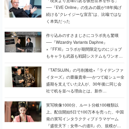
「現実より意味のある仮想世界を作る」
──『EVE Online』の生みの親が18年掲げ
続ける”クレイジーな宣言”は、比喩ではな
く本気だった
作り込みのすさまじさにコラボ先も驚嘆
──『Wizardry Variants Daphne』
×『FFXI』コラボが期間限定なのにジョブ
もキャラも武器も戦闘システムもワンオフ
で作り込まれた理由を両ディレクターに聞
く
『TATSUJIN』の弓削雅稔×『ライデンファ
イターズ』の齋藤貴幸──かつて縦シュー全
盛期を支えていた2人が、30年後に同じ会
社で机を並べる理由とは。新作
『TATSUJIN EXTREME』で初タッグを組
んだレジェンド2人に訊く開発秘話
実写映像1000分、ルート分岐100種類以
上。配信開始5日で100万本を売った、中国
発の実写インタラクティブドラマゲーム
『盛世天下：女帝への道II』の、規模が違