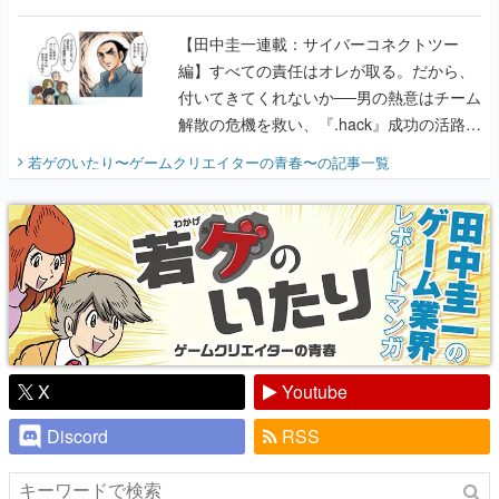
に行って、より理解を深めよう【PR】
【田中圭一連載：サイバーコネクトツー
編】すべての責任はオレが取る。だから、
付いてきてくれないか──男の熱意はチーム
解散の危機を救い、『.hack』成功の活路を
開く。業界の快男児・松山 洋に流れる血は
若ゲのいたり〜ゲームクリエイターの青春〜
の記事一覧
『少年ジャンプ』色だった【若ゲのいた
り】
X
Youtube
Discord
RSS