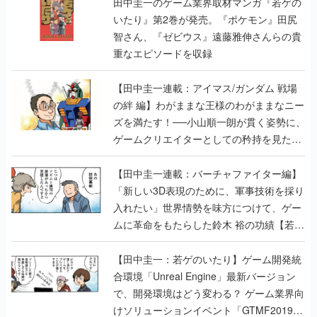
田中圭一のゲーム業界取材マンガ『若ゲの
いたり』第2巻が発売。『ポケモン』田尻
智さん、『ゼビウス』遠藤雅伸さんらの貴
重なエピソードを収録
【田中圭一連載：アイマス/ガンダム 戦場
の絆 編】わがままな王様のわがままなニー
ズを満たす！──小山順一朗が貫く姿勢に、
ゲームクリエイターとしての矜持を見た
【若ゲのいたり最終回】
【田中圭一連載：バーチャファイター編】
「新しい3D表現のために、軍事技術を採り
入れたい」世界情勢を味方につけて、ゲー
ムに革命をもたらした鈴木 裕の功績【若ゲ
のいたり】
【田中圭一：若ゲのいたり】ゲーム開発統
合環境「Unreal Engine」最新バージョン
で、開発環境はどう変わる？ ゲーム業界向
けソリューションイベント「GTMF2019」