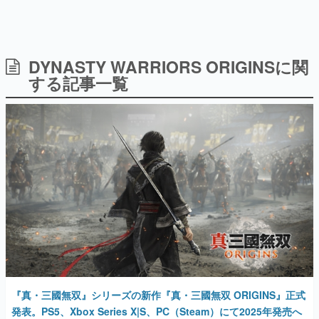
日本のコンテンツ産業やカルチャーに与えた影響を探る企
画です。
日本モバイルゲーム産業史
日本のモバイルゲーム史における主要なトピック・タイト
DYNASTY WARRIORS ORIGINSに関
ルを網羅するほか、開発者へのインタビューや識者による
する記事一覧
解説を掲載。約20年の歴史が一望できる決定版！
若ゲのいたり〜ゲームクリエイターの青春〜
『うつヌケ』『ペンと箸』等で知られるマンガ家・田中圭
一先生によるゲーム業界レポートマンガです。
なんでゲームは面白い？
ゲーム開発者・hamatsu氏がゲームの魅力を画面や操作の
具体的な形から解き明かしていく、硬派で骨太な評論連載
です。
ゲームが変えた日本語
「経験値」「裏技」「ラスボス」… ゲームにまつわる言葉
の起源や用法の変遷を、コンピューター文化史研究家・タ
イニーP氏が徹底調査。
カテゴリ
『真・三國無双』シリーズの新作『真・三國無双 ORIGINS』正式
発表。PS5、Xbox Series X|S、PC（Steam）にて2025年発売へ
特集記事