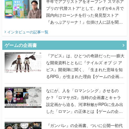
『あっぷアリーナ！』仕掛け人に話を聞い
てみた
インタビュー
の記事一覧
ゲームの企画書
『アビス』は、ひとつの奇跡だった──膨大
な開発資料とともに『テイルズ オブ ジ ア
ビス』開発陣に聞く、「生まれた意味を知
るRPG」が生まれた理由【ゲームの企画
書】
なにが、人を「ロマンシング」させるの
か？『ロマサガ2』当時の企画書とキャラ
設定画から迫る、河津秋敏がRPGに生み出
した「ロマン」の正体とは【ゲームの企画
書】
『ガンパレ』の企画書、ついに公開━初代
PSの伝説的タイトルは、なぜ生まれたの
か？そして『LOOP8』へ受け継がれたもの
【ゲームの企画書】