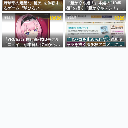
野球部の過酷な“補欠”を体験す
『超かぐや姫！』本編の“10年
るゲーム『球ひろい
後”を描く『超かぐやメシ！』
インタビュー
Simulator』が「1件」のウィッ
Web連載決定。新たなWebマン
注目度
10626
注目度
9328
シュリストをもとにチェコ語に
ガレーベル「ビビビコミック」
連載・特集一覧
対応しSNSで話題に。『キング
にて特別話が掲載スタート、あ
ダム・カム』開発元やチェコの
のお話には…まだ続きがある！
殿堂入り記事
プロ野球選手から称賛の声
SNS拡散数が数千以上！ ページビュー数万以上！ などな
『VRChat』向け新作3Dモデル
「タバコを止められない猫耳キ
ど。多くの人々に読まれた、電ファミ渾身の“殿堂入り”記
「ニュイ」が本日8月7日から
ャラを描く深夜枠アニメ」に視
事をまとめました。
BOOTHにて発売。瞳に光る星
聴者の一部から批判意見。違法
や感情豊かな表情が、小悪魔か
薬物の使用と思しき描写も含め
ゲームの企画書
わいい
て、BPOが議論を交わす
名作ゲームクリエイターの方々に製作時のエピソードをお
聞きし、ヒットする企画（ゲーム）とは何か？を探ってい
きます。
赫本
この物語を解いてはいけない。『赫本』は、〈試験問題〉
の形をした短編ホラー小説集です。
新世代に訊く
これからのデジタルゲーム市場を担う若きクリエイター達
の姿を追い、彼らのルーツと情熱を探っていきます。
ゲーム世代の作家たち
ゲームに多大な影響を受けた作家さんに取材し、ゲームが