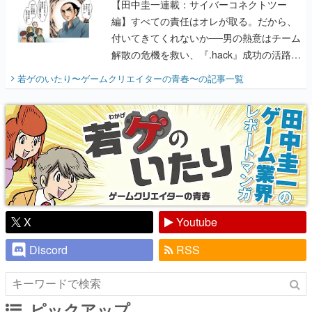
解散の危機を救い、『.hack』成功の活路を
開く。業界の快男児・松山 洋に流れる血は
若ゲのいたり〜ゲームクリエイターの青春〜
の記事一覧
『少年ジャンプ』色だった【若ゲのいた
り】
X
Youtube
Discord
RSS
ピックアップ
電ファミのいま読まれている記事ランキング
アプリセール情報