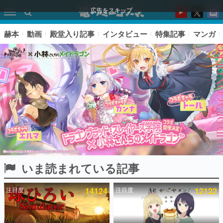
広告をスキップ
赫本
動画
殿堂入り記事
インタビュー
特集記事
マンガ
いま読まれている記事
ピックアップ
注目度
14124
注目度
12122
電ファミのいま読まれている記事ランキング
アプリセール情報