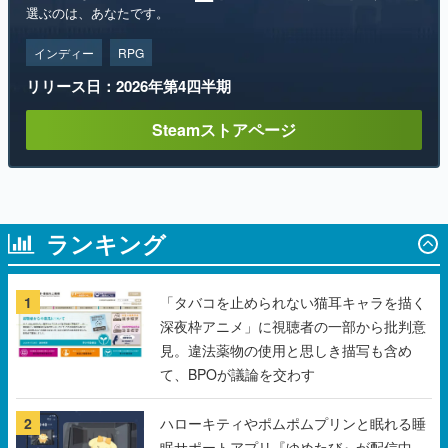
リリース日：2026年第4四半期
Steamストアページ
ランキング
1
「タバコを止められない猫耳キャラを描く
深夜枠アニメ」に視聴者の一部から批判意
見。違法薬物の使用と思しき描写も含め
て、BPOが議論を交わす
2
ハローキティやポムポムプリンと眠れる睡
眠サポートアプリ『ゆめたび』が配信中。
キャラごとのASMRや目覚ましアラームも
搭載