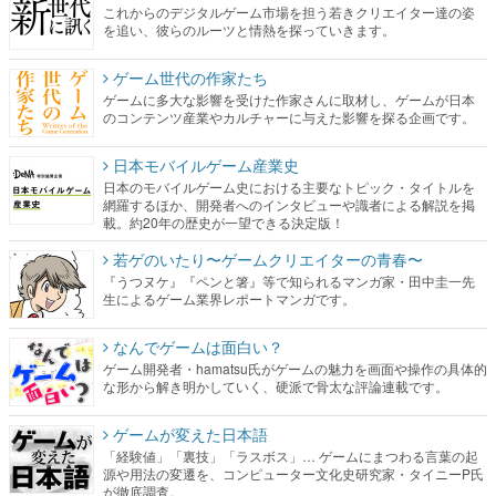
ゲームに多大な影響を受けた作家さんに取材し、ゲームが日本
のコンテンツ産業やカルチャーに与えた影響を探る企画です。
日本モバイルゲーム産業史
日本のモバイルゲーム史における主要なトピック・タイトルを
網羅するほか、開発者へのインタビューや識者による解説を掲
載。約20年の歴史が一望できる決定版！
若ゲのいたり〜ゲームクリエイターの青春〜
『うつヌケ』『ペンと箸』等で知られるマンガ家・田中圭一先
生によるゲーム業界レポートマンガです。
なんでゲームは面白い？
ゲーム開発者・hamatsu氏がゲームの魅力を画面や操作の具体的
な形から解き明かしていく、硬派で骨太な評論連載です。
ゲームが変えた日本語
「経験値」「裏技」「ラスボス」… ゲームにまつわる言葉の起
源や用法の変遷を、コンピューター文化史研究家・タイニーP氏
が徹底調査。
カテゴリ