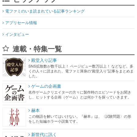
インタビュー
連載・特集一覧
殿堂入り記事
SNS拡散数が数千以上！ ページビュー数万以上！ などなど。多
くの人々に読まれた、電ファミ渾身の“殿堂入り”記事をまとめま
した。
ゲームの企画書
名作ゲームクリエイターの方々に製作時のエピソードをお聞き
し、ヒットする企画（ゲーム）とは何か？を探っていきます。
赫本
この物語を解いてはいけない。『赫本』は、〈試験問題〉の形
をした短編ホラー小説集です。
新世代に訊く
これからのデジタルゲーム市場を担う若きクリエイター達の姿
を追い、彼らのルーツと情熱を探っていきます。
ゲーム世代の作家たち