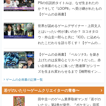
世界が認めるゲームデザイナー・上田文人
とはいったい何が凄いのか？ ヨコオタロ
ウ・外山圭一郎らと共に『ICO』に込めら
れたこだわりを語り尽くす！【ゲームの企
画書】
【ゲームの企画書】『ペルソナ3』を築き
上げたのは反骨心とリスペクトだった。赤
い企画書のもとに集った“愚連隊”がシリー
ズを生まれ変わらせるまで【橋野桂インタ
ビュー】
ゲームの企画書
の記事一覧
若ゲのいたり〜ゲームクリエイターの青春〜
田中圭一のゲーム業界取材マンガ『若ゲの
いたり』第2巻が発売。『ポケモン』田尻
智さん、『ゼビウス』遠藤雅伸さんらの貴
重なエピソードを収録