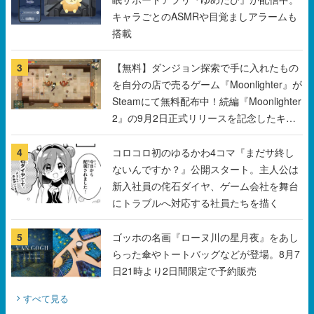
3
【無料】ダンジョン探索で手に入れたもの
を自分の店で売るゲーム『Moonlighter』が
Steamにて無料配布中！続編『Moonlighter
2』の9月2日正式リリースを記念したキャ
ンペーン
4
コロコロ初のゆるかわ4コマ『まだサ終し
ないんですか？』公開スタート。主人公は
新入社員の侘石ダイヤ、ゲーム会社を舞台
にトラブルへ対応する社員たちを描く
5
ゴッホの名画『ローヌ川の星月夜』をあし
らった傘やトートバッグなどが登場。8月7
日21時より2日間限定で予約販売
すべて見る