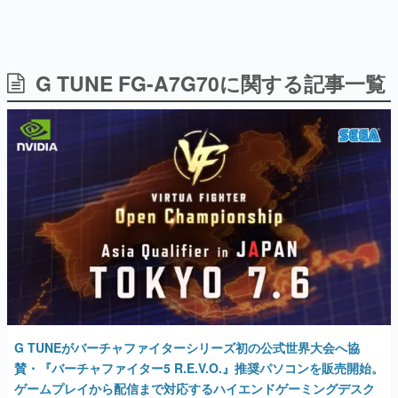
G TUNE FG-A7G70に関する記事一覧
日本のコンテンツ産業やカルチャーに与えた影響を探る企
画です。
日本モバイルゲーム産業史
日本のモバイルゲーム史における主要なトピック・タイト
ルを網羅するほか、開発者へのインタビューや識者による
解説を掲載。約20年の歴史が一望できる決定版！
若ゲのいたり〜ゲームクリエイターの青春〜
『うつヌケ』『ペンと箸』等で知られるマンガ家・田中圭
一先生によるゲーム業界レポートマンガです。
なんでゲームは面白い？
ゲーム開発者・hamatsu氏がゲームの魅力を画面や操作の
具体的な形から解き明かしていく、硬派で骨太な評論連載
です。
ゲームが変えた日本語
G TUNEがバーチャファイターシリーズ初の公式世界大会へ協
「経験値」「裏技」「ラスボス」… ゲームにまつわる言葉
の起源や用法の変遷を、コンピューター文化史研究家・タ
賛・『バーチャファイター5 R.E.V.O.』推奨パソコンを販売開始。
イニーP氏が徹底調査。
ゲームプレイから配信まで対応するハイエンドゲーミングデスク
トップパソコン
カテゴリ
2025年6月30日 公開
特集記事