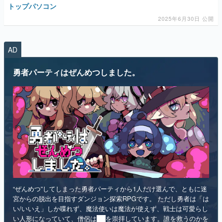
AD
マンガ
勇者パーティはぜんめつしました。
女性向け
アプリレビュー
その他
電ファミニコゲーマーとは？
運営：株式会社マレ
“ぜんめつ”してしまった勇者パーティから1人だけ選んで、ともに迷
宮からの脱出を目指すダンジョン探索RPGです。 ただし勇者は「は
い/いいえ」しか喋れず、魔法使いは魔法が使えず、戦士は可愛らし
い人形になっていて、僧侶は██を崇拝しています。誰を救うのかを
選ぶのは、あなたです。
インディー
RPG