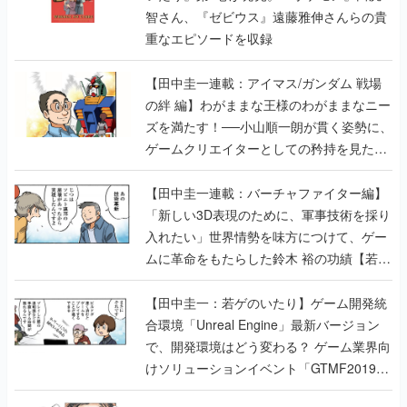
【田中圭一連載：アイマス/ガンダム 戦場
の絆 編】わがままな王様のわがままなニー
ズを満たす！──小山順一朗が貫く姿勢に、
ゲームクリエイターとしての矜持を見た
【若ゲのいたり最終回】
【田中圭一連載：バーチャファイター編】
「新しい3D表現のために、軍事技術を採り
入れたい」世界情勢を味方につけて、ゲー
ムに革命をもたらした鈴木 裕の功績【若ゲ
のいたり】
【田中圭一：若ゲのいたり】ゲーム開発統
合環境「Unreal Engine」最新バージョン
で、開発環境はどう変わる？ ゲーム業界向
けソリューションイベント「GTMF2019」
に行って、より理解を深めよう【PR】
【田中圭一連載：サイバーコネクトツー
編】すべての責任はオレが取る。だから、
付いてきてくれないか──男の熱意はチーム