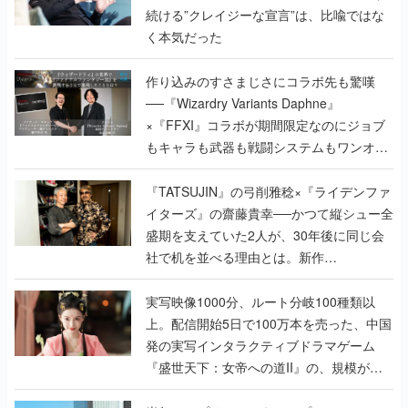
作り込みのすさまじさにコラボ先も驚嘆
──『Wizardry Variants Daphne』
×『FFXI』コラボが期間限定なのにジョブ
もキャラも武器も戦闘システムもワンオフ
で作り込まれた理由を両ディレクターに聞
く
『TATSUJIN』の弓削雅稔×『ライデンファ
イターズ』の齋藤貴幸──かつて縦シュー全
盛期を支えていた2人が、30年後に同じ会
社で机を並べる理由とは。新作
『TATSUJIN EXTREME』で初タッグを組
んだレジェンド2人に訊く開発秘話
実写映像1000分、ルート分岐100種類以
上。配信開始5日で100万本を売った、中国
発の実写インタラクティブドラマゲーム
『盛世天下：女帝への道II』の、規模が違
うこだわりをプロデューサーに聞いた
半年でアプリストアをオープン？ スマホア
プリの“代替ストア”として、わずか6ヵ月で
国内向けローンチを行った発見型ストア