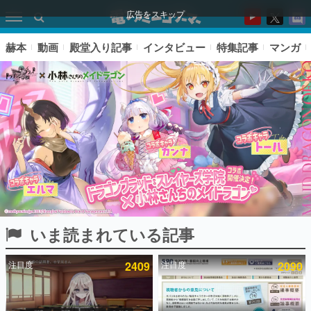
広告をスキップ
赫本
動画
殿堂入り記事
インタビュー
特集記事
マンガ
いま読まれている記事
ピックアップ
注目度
2409
注目度
2090
電ファミのいま読まれている記事ランキング
アプリセール情報