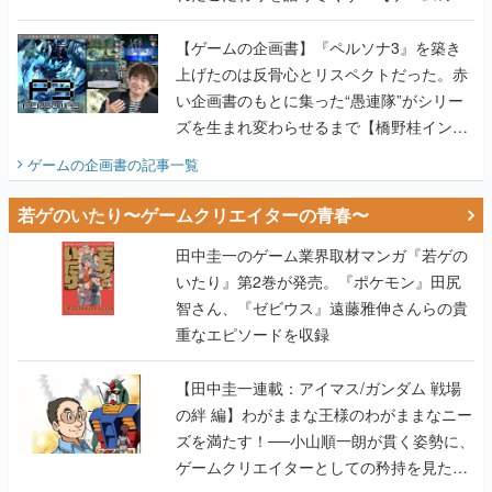
画書】
【ゲームの企画書】『ペルソナ3』を築き
上げたのは反骨心とリスペクトだった。赤
い企画書のもとに集った“愚連隊”がシリー
ズを生まれ変わらせるまで【橋野桂インタ
ビュー】
ゲームの企画書
の記事一覧
若ゲのいたり〜ゲームクリエイターの青春〜
田中圭一のゲーム業界取材マンガ『若ゲの
いたり』第2巻が発売。『ポケモン』田尻
智さん、『ゼビウス』遠藤雅伸さんらの貴
重なエピソードを収録
【田中圭一連載：アイマス/ガンダム 戦場
の絆 編】わがままな王様のわがままなニー
ズを満たす！──小山順一朗が貫く姿勢に、
ゲームクリエイターとしての矜持を見た