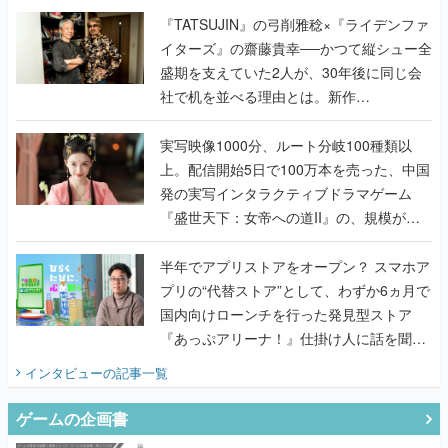
く
『TATSUJIN』の弓削雅稔×『ライデンファ
イターズ』の齋藤貴幸──かつて縦シュー全
盛期を支えていた2人が、30年後に同じ会
社で机を並べる理由とは。新作
『TATSUJIN EXTREME』で初タッグを組
んだレジェンド2人に訊く開発秘話
実写映像1000分、ルート分岐100種類以
上。配信開始5日で100万本を売った、中国
発の実写インタラクティブドラマゲーム
『盛世天下：女帝への道II』の、規模が違
うこだわりをプロデューサーに聞いた
半年でアプリストアをオープン？ スマホア
プリの“代替ストア”として、わずか6ヵ月で
国内向けローンチを行った発見型ストア
『あっぷアリーナ！』仕掛け人に話を聞い
てみた
インタビュー
の記事一覧
ゲームの企画書