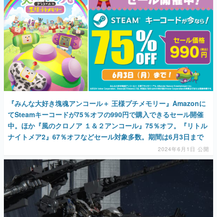
マンガ
女性向け
アプリレビュー
その他
電ファミニコゲーマーとは？
『みんな大好き塊魂アンコール＋ 王様プチメモリー』Amazonに
てSteamキーコードが75％オフの990円で購入できるセール開催
運営：株式会社マレ
中。ほか『風のクロノア １＆２アンコール』75％オフ。『リトル
ナイトメア2』67％オフなどセール対象多数。期間は6月3日まで
2024年6月1日 公開