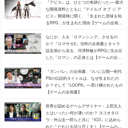
『アビス』は、ひとつの奇跡だった──膨大
な開発資料とともに『テイルズ オブ ジ ア
ビス』開発陣に聞く、「生まれた意味を知
るRPG」が生まれた理由【ゲームの企画
書】
なにが、人を「ロマンシング」させるの
か？『ロマサガ2』当時の企画書とキャラ
設定画から迫る、河津秋敏がRPGに生み出
した「ロマン」の正体とは【ゲームの企画
書】
『ガンパレ』の企画書、ついに公開━初代
PSの伝説的タイトルは、なぜ生まれたの
か？そして『LOOP8』へ受け継がれたもの
【ゲームの企画書】
世界が認めるゲームデザイナー・上田文人
とはいったい何が凄いのか？ ヨコオタロ
ウ・外山圭一郎らと共に『ICO』に込めら
れたこだわりを語り尽くす！【ゲームの企