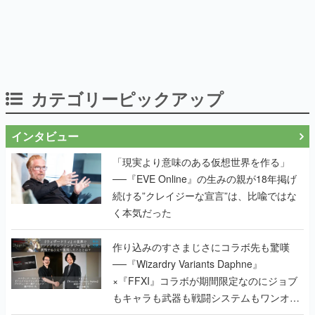
カテゴリーピックアップ
インタビュー
「現実より意味のある仮想世界を作る」
──『EVE Online』の生みの親が18年掲げ
続ける”クレイジーな宣言”は、比喩ではな
く本気だった
作り込みのすさまじさにコラボ先も驚嘆
──『Wizardry Variants Daphne』
×『FFXI』コラボが期間限定なのにジョブ
もキャラも武器も戦闘システムもワンオフ
で作り込まれた理由を両ディレクターに聞