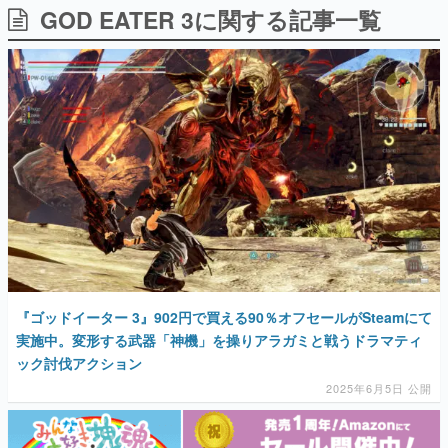
GOD EATER 3に関する記事一覧
日本のコンテンツ産業やカルチャーに与えた影響を探る企
画です。
日本モバイルゲーム産業史
日本のモバイルゲーム史における主要なトピック・タイト
ルを網羅するほか、開発者へのインタビューや識者による
解説を掲載。約20年の歴史が一望できる決定版！
若ゲのいたり〜ゲームクリエイターの青春〜
『うつヌケ』『ペンと箸』等で知られるマンガ家・田中圭
一先生によるゲーム業界レポートマンガです。
なんでゲームは面白い？
ゲーム開発者・hamatsu氏がゲームの魅力を画面や操作の
具体的な形から解き明かしていく、硬派で骨太な評論連載
です。
ゲームが変えた日本語
『ゴッドイーター 3』902円で買える90％オフセールがSteamにて
「経験値」「裏技」「ラスボス」… ゲームにまつわる言葉
の起源や用法の変遷を、コンピューター文化史研究家・タ
実施中。変形する武器「神機」を操りアラガミと戦うドラマティ
イニーP氏が徹底調査。
ック討伐アクション
2025年6月5日 公開
カテゴリ
特集記事