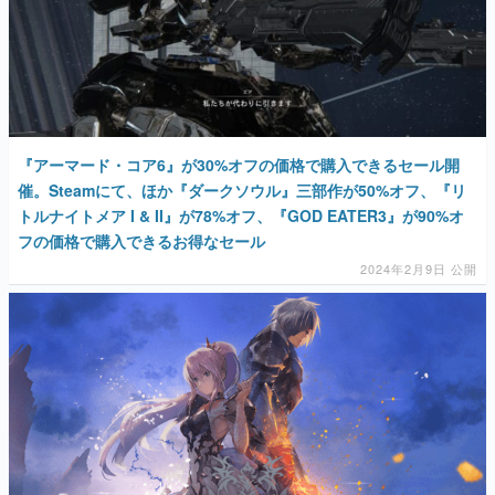
『アーマード・コア6』が30%オフの価格で購入できるセール開
催。Steamにて、ほか『ダークソウル』三部作が50%オフ、『リ
トルナイトメア I & II』が78%オフ、『GOD EATER3』が90%オ
フの価格で購入できるお得なセール
2024年2月9日 公開