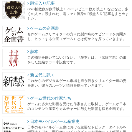
殿堂入り記事
SNS拡散数が数千以上！ ページビュー数万以上！ などなど。多
くの人々に読まれた、電ファミ渾身の“殿堂入り”記事をまとめま
した。
ゲームの企画書
名作ゲームクリエイターの方々に製作時のエピソードをお聞き
し、ヒットする企画（ゲーム）とは何か？を探っていきます。
赫本
この物語を解いてはいけない。『赫本』は、〈試験問題〉の形
をした短編ホラー小説集です。
新世代に訊く
これからのデジタルゲーム市場を担う若きクリエイター達の姿
を追い、彼らのルーツと情熱を探っていきます。
ゲーム世代の作家たち
ゲームに多大な影響を受けた作家さんに取材し、ゲームが日本
のコンテンツ産業やカルチャーに与えた影響を探る企画です。
日本モバイルゲーム産業史
日本のモバイルゲーム史における主要なトピック・タイトルを
網羅するほか、開発者へのインタビューや識者による解説を掲