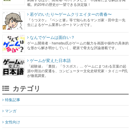
載。約20年の歴史が一望できる決定版！
若ゲのいたり〜ゲームクリエイターの青春〜
『うつヌケ』『ペンと箸』等で知られるマンガ家・田中圭一先
生によるゲーム業界レポートマンガです。
なんでゲームは面白い？
ゲーム開発者・hamatsu氏がゲームの魅力を画面や操作の具体的
な形から解き明かしていく、硬派で骨太な評論連載です。
ゲームが変えた日本語
「経験値」「裏技」「ラスボス」… ゲームにまつわる言葉の起
源や用法の変遷を、コンピューター文化史研究家・タイニーP氏
が徹底調査。
カテゴリ
特集記事
マンガ
女性向け