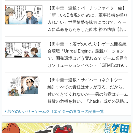
【若ゲのいたり最終回】
【田中圭一連載：バーチャファイター編】
「新しい3D表現のために、軍事技術を採り
入れたい」世界情勢を味方につけて、ゲー
ムに革命をもたらした鈴木 裕の功績【若ゲ
のいたり】
【田中圭一：若ゲのいたり】ゲーム開発統
合環境「Unreal Engine」最新バージョン
で、開発環境はどう変わる？ ゲーム業界向
けソリューションイベント「GTMF2019」
に行って、より理解を深めよう【PR】
【田中圭一連載：サイバーコネクトツー
編】すべての責任はオレが取る。だから、
付いてきてくれないか──男の熱意はチーム
解散の危機を救い、『.hack』成功の活路を
開く。業界の快男児・松山 洋に流れる血は
若ゲのいたり〜ゲームクリエイターの青春〜
の記事一覧
『少年ジャンプ』色だった【若ゲのいた
り】