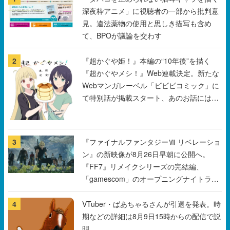
深夜枠アニメ」に視聴者の一部から批判意
見。違法薬物の使用と思しき描写も含め
て、BPOが議論を交わす
2
『超かぐや姫！』本編の“10年後”を描く
『超かぐやメシ！』Web連載決定。新たな
Webマンガレーベル「ビビビコミック」に
て特別話が掲載スタート、あのお話には…
まだ続きがある！
3
『ファイナルファンタジーⅦ リベレーショ
ン』の新映像が8月26日早朝に公開へ。
『FF7』リメイクシリーズの完結編、
「gamescom」のオープニングナイトライ
ブにてディレクターの浜口直樹氏が登壇す
る予定
4
VTuber・ばあちゃるさんが引退を発表。時
期などの詳細は8月9日15時からの配信で説
明