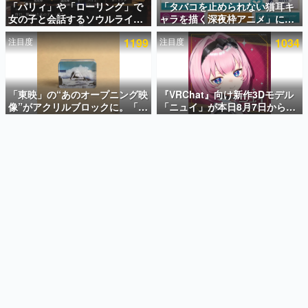
「パリィ」や「ローリング」で
「タバコを止められない猫耳キ
女の子と会話するソウルライク
ャラを描く深夜枠アニメ」に視
インタビュー
恋愛ゲーム『小早川さんはソウ
聴者の一部から批判意見。違法
注目度
1199
注目度
1034
ルライク』無料公開。返事に失
薬物の使用と思しき描写も含め
連載・特集一覧
敗すると「YOU DIED」
て、BPOが議論を交わす
殿堂入り記事
SNS拡散数が数千以上！ ページビュー数万以上！ などな
「東映」の“あのオープニング映
『VRChat』向け新作3Dモデル
ど。多くの人々に読まれた、電ファミ渾身の“殿堂入り”記
像”がアクリルブロックに。「東
「ニュイ」が本日8月7日から
事をまとめました。
映ヒストリカル グッズコレクシ
BOOTHにて発売。瞳に光る星
ョン」が8月下旬より発売
や感情豊かな表情が、小悪魔か
ゲームの企画書
わいい
名作ゲームクリエイターの方々に製作時のエピソードをお
聞きし、ヒットする企画（ゲーム）とは何か？を探ってい
きます。
赫本
この物語を解いてはいけない。『赫本』は、〈試験問題〉
の形をした短編ホラー小説集です。
新世代に訊く
これからのデジタルゲーム市場を担う若きクリエイター達
の姿を追い、彼らのルーツと情熱を探っていきます。
ゲーム世代の作家たち
ゲームに多大な影響を受けた作家さんに取材し、ゲームが