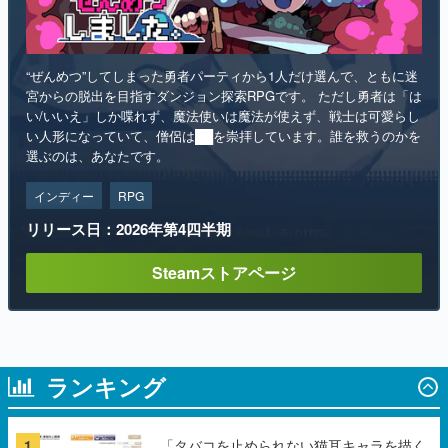
“ぜんめつ”してしまった勇者パーティから1人だけ選んで、ともに迷
宮からの脱出を目指すダンジョン探索RPGです。 ただし勇者は「は
い/いいえ」しか喋れず、魔法使いは魔法が使えず、戦士は可愛らし
い人形になっていて、僧侶は██を崇拝しています。誰を救うのかを
選ぶのは、あなたです。
インディー
RPG
リリース日：2026年第4四半期
Steamストアページ
ランキング
1
「タバコを止められない猫耳キャラを描く