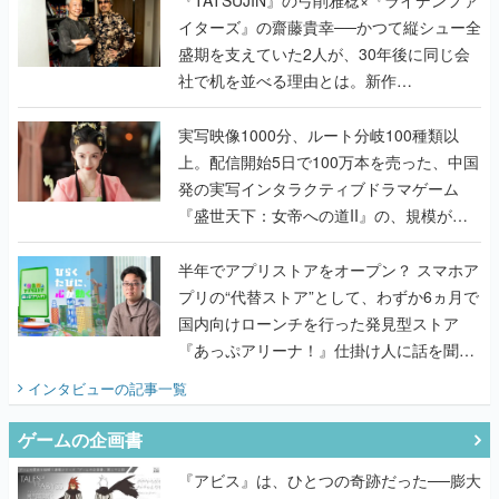
『TATSUJIN EXTREME』で初タッグを組
んだレジェンド2人に訊く開発秘話
実写映像1000分、ルート分岐100種類以
上。配信開始5日で100万本を売った、中国
発の実写インタラクティブドラマゲーム
『盛世天下：女帝への道II』の、規模が違
うこだわりをプロデューサーに聞いた
半年でアプリストアをオープン？ スマホア
プリの“代替ストア”として、わずか6ヵ月で
国内向けローンチを行った発見型ストア
『あっぷアリーナ！』仕掛け人に話を聞い
てみた
インタビュー
の記事一覧
ゲームの企画書
『アビス』は、ひとつの奇跡だった──膨大
な開発資料とともに『テイルズ オブ ジ ア
ビス』開発陣に聞く、「生まれた意味を知
るRPG」が生まれた理由【ゲームの企画