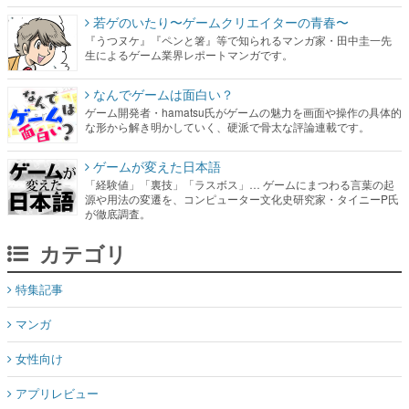
なんでゲームは面白い？
ゲーム開発者・hamatsu氏がゲームの魅力を画面や操作の具体的
な形から解き明かしていく、硬派で骨太な評論連載です。
ゲームが変えた日本語
「経験値」「裏技」「ラスボス」… ゲームにまつわる言葉の起
源や用法の変遷を、コンピューター文化史研究家・タイニーP氏
が徹底調査。
カテゴリ
特集記事
マンガ
女性向け
アプリレビュー
その他
電ファミニコゲーマーとは？