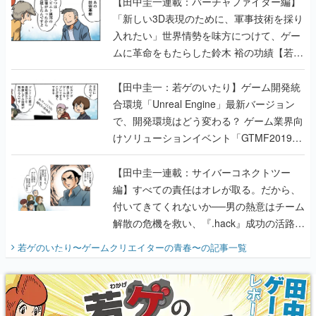
のいたり】
【田中圭一：若ゲのいたり】ゲーム開発統
合環境「Unreal Engine」最新バージョン
で、開発環境はどう変わる？ ゲーム業界向
けソリューションイベント「GTMF2019」
に行って、より理解を深めよう【PR】
【田中圭一連載：サイバーコネクトツー
編】すべての責任はオレが取る。だから、
付いてきてくれないか──男の熱意はチーム
解散の危機を救い、『.hack』成功の活路を
開く。業界の快男児・松山 洋に流れる血は
若ゲのいたり〜ゲームクリエイターの青春〜
の記事一覧
『少年ジャンプ』色だった【若ゲのいた
り】