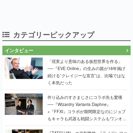
カテゴリーピックアップ
インタビュー
「現実より意味のある仮想世界を作る」
──『EVE Online』の生みの親が18年掲げ
続ける”クレイジーな宣言”は、比喩ではな
く本気だった
作り込みのすさまじさにコラボ先も驚嘆
──『Wizardry Variants Daphne』
×『FFXI』コラボが期間限定なのにジョブ
もキャラも武器も戦闘システムもワンオフ
で作り込まれた理由を両ディレクターに聞
く
『TATSUJIN』の弓削雅稔×『ライデンファ
イターズ』の齋藤貴幸──かつて縦シュー全
盛期を支えていた2人が、30年後に同じ会
社で机を並べる理由とは。新作