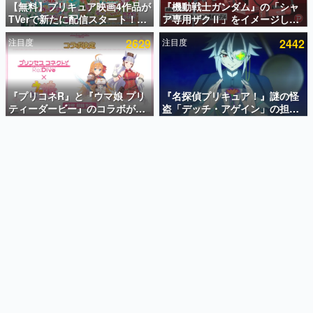
【無料】プリキュア映画4作品が
『機動戦士ガンダム』の「シャ
TVerで新たに配信スタート！な
ア専用ザクⅡ」をイメージした
インタビュー
んと2018年～2024年の映画ほぼ
散水ホースリールが予約開始。
注目度
2629
注目度
2442
すべてが見放題に、ぶっちゃけ
本体にはシャアのパーソナルマ
連載・特集一覧
ありえないラインナップ
ークやジオン公国軍のエンブレ
ム、型式番号などを配置
殿堂入り記事
SNS拡散数が数千以上！ ページビュー数万以上！ などな
『プリコネR』と『ウマ娘 プリ
『名探偵プリキュア！』謎の怪
ど。多くの人々に読まれた、電ファミ渾身の“殿堂入り”記
ティーダービー』のコラボが決
盗「デッチ・アゲイン」の担当
事をまとめました。
定！“最大170連無料”の8.5周年
キャストは天﨑滉平さんと判
キャンペーンなども発表
明。『Re:ゼロから始める異世
ゲームの企画書
界生活』オットー役、『ヒプノ
名作ゲームクリエイターの方々に製作時のエピソードをお
聞きし、ヒットする企画（ゲーム）とは何か？を探ってい
シスマイク』山田三郎役など
きます。
赫本
この物語を解いてはいけない。『赫本』は、〈試験問題〉
の形をした短編ホラー小説集です。
新世代に訊く
これからのデジタルゲーム市場を担う若きクリエイター達
の姿を追い、彼らのルーツと情熱を探っていきます。
ゲーム世代の作家たち
ゲームに多大な影響を受けた作家さんに取材し、ゲームが