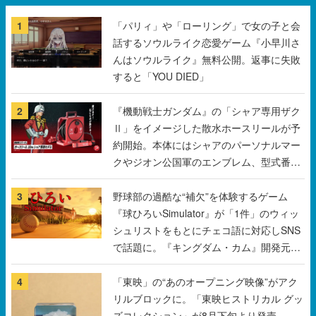
んはソウルライク』無料公開。返事に失敗
すると「YOU DIED」
2
『機動戦士ガンダム』の「シャア専用ザク
Ⅱ」をイメージした散水ホースリールが予
約開始。本体にはシャアのパーソナルマー
クやジオン公国軍のエンブレム、型式番号
などを配置
3
野球部の過酷な“補欠”を体験するゲーム
『球ひろいSimulator』が「1件」のウィッ
シュリストをもとにチェコ語に対応しSNS
で話題に。『キングダム・カム』開発元や
チェコのプロ野球選手から称賛の声
4
「東映」の“あのオープニング映像”がアク
リルブロックに。「東映ヒストリカル グッ
ズコレクション」が8月下旬より発売