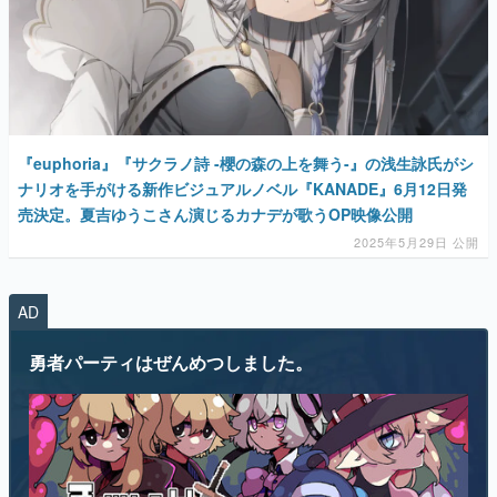
『euphoria』『サクラノ詩 -櫻の森の上を舞う-』の浅生詠氏がシ
ナリオを手がける新作ビジュアルノベル『KANADE』6月12日発
売決定。夏吉ゆうこさん演じるカナデが歌うOP映像公開
2025年5月29日 公開
AD
勇者パーティはぜんめつしました。