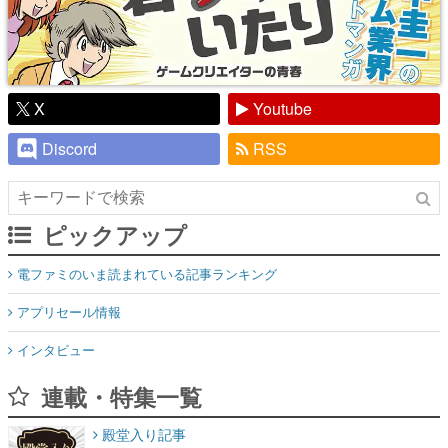
X
Youtube
Discord
RSS
ピックアップ
電ファミのいま読まれている記事ランキング
アプリセール情報
インタビュー
連載・特集一覧
殿堂入り記事
SNS拡散数が数千以上！ ページビュー数万以上！ などなど。多
くの人々に読まれた、電ファミ渾身の“殿堂入り”記事をまとめま
した。
ゲームの企画書