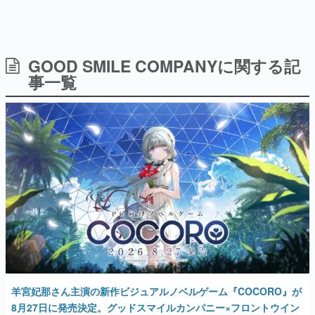
GOOD SMILE COMPANYに関する記
日本のコンテンツ産業やカルチャーに与えた影響を探る企
画です。
事一覧
日本モバイルゲーム産業史
日本のモバイルゲーム史における主要なトピック・タイト
ルを網羅するほか、開発者へのインタビューや識者による
解説を掲載。約20年の歴史が一望できる決定版！
若ゲのいたり〜ゲームクリエイターの青春〜
『うつヌケ』『ペンと箸』等で知られるマンガ家・田中圭
一先生によるゲーム業界レポートマンガです。
なんでゲームは面白い？
ゲーム開発者・hamatsu氏がゲームの魅力を画面や操作の
具体的な形から解き明かしていく、硬派で骨太な評論連載
です。
ゲームが変えた日本語
「経験値」「裏技」「ラスボス」… ゲームにまつわる言葉
の起源や用法の変遷を、コンピューター文化史研究家・タ
羊宮妃那さん主演の新作ビジュアルノベルゲーム『COCORO』が
イニーP氏が徹底調査。
8月27日に発売決定。グッドスマイルカンパニー×フロントウイン
グが贈るノベルゲームの第2弾。企画・シナリオは紺野アスタ氏が
カテゴリ
担当
2026年6月19日 公開
特集記事