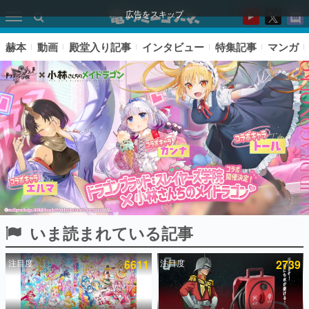
広告をスキップ
赫本
動画
殿堂入り記事
インタビュー
特集記事
マンガ
いま読まれている記事
ピックアップ
注目度
6611
注目度
2739
電ファミのいま読まれている記事ランキング
アプリセール情報