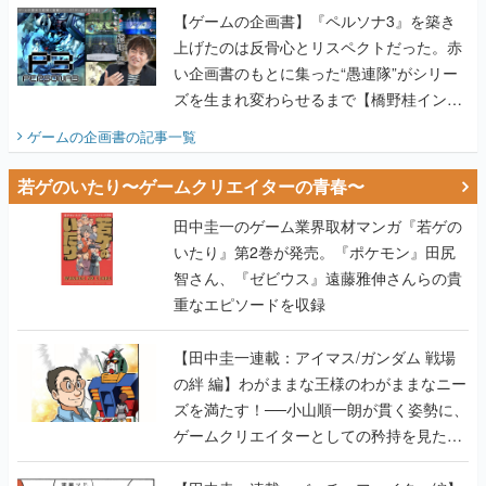
ズを生まれ変わらせるまで【橋野桂インタ
ビュー】
ゲームの企画書
の記事一覧
若ゲのいたり〜ゲームクリエイターの青春〜
田中圭一のゲーム業界取材マンガ『若ゲの
いたり』第2巻が発売。『ポケモン』田尻
智さん、『ゼビウス』遠藤雅伸さんらの貴
重なエピソードを収録
【田中圭一連載：アイマス/ガンダム 戦場
の絆 編】わがままな王様のわがままなニー
ズを満たす！──小山順一朗が貫く姿勢に、
ゲームクリエイターとしての矜持を見た
【若ゲのいたり最終回】
【田中圭一連載：バーチャファイター編】
「新しい3D表現のために、軍事技術を採り
入れたい」世界情勢を味方につけて、ゲー
ムに革命をもたらした鈴木 裕の功績【若ゲ