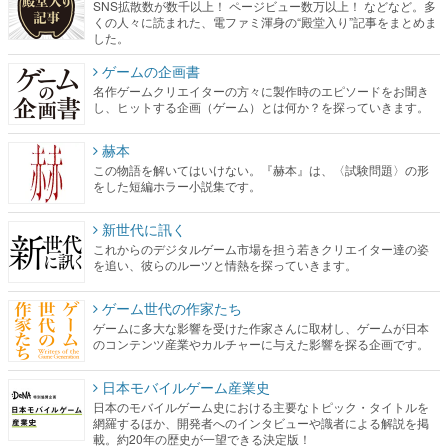
名作ゲームクリエイターの方々に製作時のエピソードをお聞き
し、ヒットする企画（ゲーム）とは何か？を探っていきます。
赫本
この物語を解いてはいけない。『赫本』は、〈試験問題〉の形
をした短編ホラー小説集です。
新世代に訊く
これからのデジタルゲーム市場を担う若きクリエイター達の姿
を追い、彼らのルーツと情熱を探っていきます。
ゲーム世代の作家たち
ゲームに多大な影響を受けた作家さんに取材し、ゲームが日本
のコンテンツ産業やカルチャーに与えた影響を探る企画です。
日本モバイルゲーム産業史
日本のモバイルゲーム史における主要なトピック・タイトルを
網羅するほか、開発者へのインタビューや識者による解説を掲
載。約20年の歴史が一望できる決定版！
若ゲのいたり〜ゲームクリエイターの青春〜
『うつヌケ』『ペンと箸』等で知られるマンガ家・田中圭一先
生によるゲーム業界レポートマンガです。