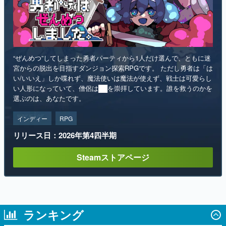
“ぜんめつ”してしまった勇者パーティから1人だけ選んで、ともに迷
宮からの脱出を目指すダンジョン探索RPGです。 ただし勇者は「は
い/いいえ」しか喋れず、魔法使いは魔法が使えず、戦士は可愛らし
い人形になっていて、僧侶は██を崇拝しています。誰を救うのかを
選ぶのは、あなたです。
インディー
RPG
リリース日：2026年第4四半期
Steamストアページ
ランキング
1
「パリィ」や「ローリング」で女の子と会
話するソウルライク恋愛ゲーム『小早川さ