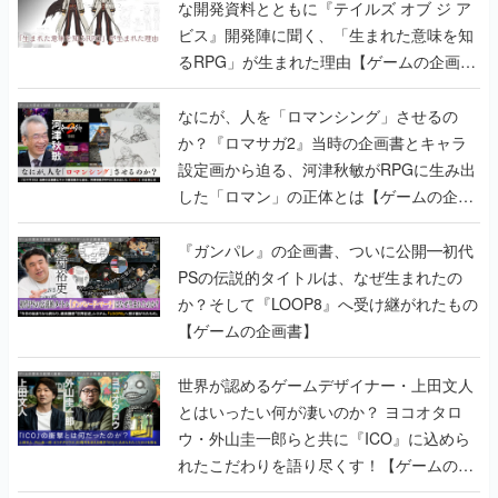
書】
なにが、人を「ロマンシング」させるの
か？『ロマサガ2』当時の企画書とキャラ
設定画から迫る、河津秋敏がRPGに生み出
した「ロマン」の正体とは【ゲームの企画
書】
『ガンパレ』の企画書、ついに公開━初代
PSの伝説的タイトルは、なぜ生まれたの
か？そして『LOOP8』へ受け継がれたもの
【ゲームの企画書】
世界が認めるゲームデザイナー・上田文人
とはいったい何が凄いのか？ ヨコオタロ
ウ・外山圭一郎らと共に『ICO』に込めら
れたこだわりを語り尽くす！【ゲームの企
画書】
【ゲームの企画書】『ペルソナ3』を築き
上げたのは反骨心とリスペクトだった。赤
い企画書のもとに集った“愚連隊”がシリー