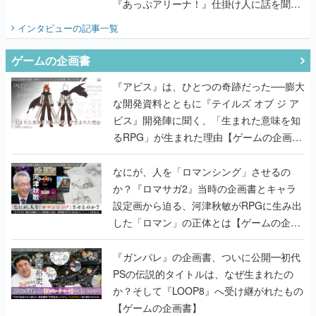
『あっぷアリーナ！』仕掛け人に話を聞い
てみた
インタビュー
の記事一覧
ゲームの企画書
『アビス』は、ひとつの奇跡だった──膨大
な開発資料とともに『テイルズ オブ ジ ア
ビス』開発陣に聞く、「生まれた意味を知
るRPG」が生まれた理由【ゲームの企画
書】
なにが、人を「ロマンシング」させるの
か？『ロマサガ2』当時の企画書とキャラ
設定画から迫る、河津秋敏がRPGに生み出
した「ロマン」の正体とは【ゲームの企画
書】
『ガンパレ』の企画書、ついに公開━初代
PSの伝説的タイトルは、なぜ生まれたの
か？そして『LOOP8』へ受け継がれたもの
【ゲームの企画書】