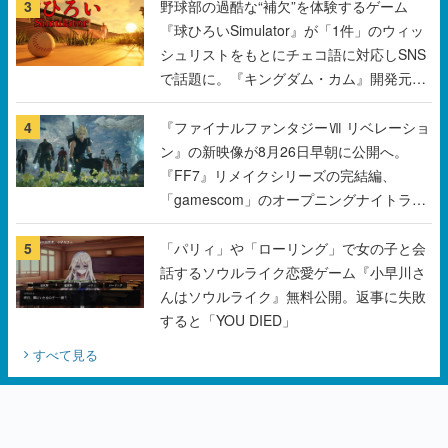
3
野球部の過酷な“補欠”を体験するゲーム
『球ひろいSimulator』が「1件」のウィッ
シュリストをもとにチェコ語に対応しSNS
で話題に。『キングダム・カム』開発元や
チェコのプロ野球選手から称賛の声
4
『ファイナルファンタジーⅦ リベレーショ
ン』の新映像が8月26日早朝に公開へ。
『FF7』リメイクシリーズの完結編、
「gamescom」のオープニングナイトライ
ブにてディレクターの浜口直樹氏が登壇す
る予定
5
「パリィ」や「ローリング」で女の子と会
話するソウルライク恋愛ゲーム『小早川さ
んはソウルライク』無料公開。返事に失敗
すると「YOU DIED」
すべて見る