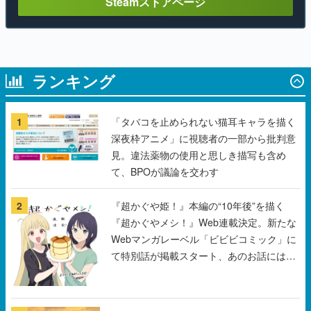
Steamストアページ
ランキング
1
「タバコを止められない猫耳キャラを描く
深夜枠アニメ」に視聴者の一部から批判意
見。違法薬物の使用と思しき描写も含め
て、BPOが議論を交わす
2
『超かぐや姫！』本編の“10年後”を描く
『超かぐやメシ！』Web連載決定。新たな
Webマンガレーベル「ビビビコミック」に
て特別話が掲載スタート、あのお話には…
まだ続きがある！