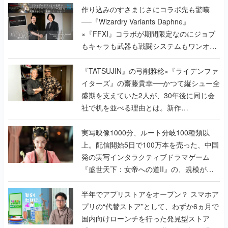
作り込みのすさまじさにコラボ先も驚嘆
──『Wizardry Variants Daphne』
×『FFXI』コラボが期間限定なのにジョブ
もキャラも武器も戦闘システムもワンオフ
で作り込まれた理由を両ディレクターに聞
く
『TATSUJIN』の弓削雅稔×『ライデンファ
イターズ』の齋藤貴幸──かつて縦シュー全
盛期を支えていた2人が、30年後に同じ会
社で机を並べる理由とは。新作
『TATSUJIN EXTREME』で初タッグを組
んだレジェンド2人に訊く開発秘話
実写映像1000分、ルート分岐100種類以
上。配信開始5日で100万本を売った、中国
発の実写インタラクティブドラマゲーム
『盛世天下：女帝への道II』の、規模が違
うこだわりをプロデューサーに聞いた
半年でアプリストアをオープン？ スマホア
プリの“代替ストア”として、わずか6ヵ月で
国内向けローンチを行った発見型ストア