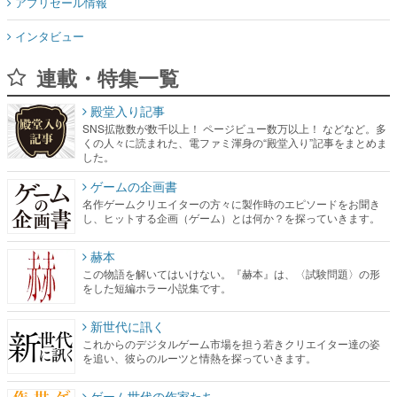
アプリセール情報
インタビュー
連載・特集一覧
殿堂入り記事
SNS拡散数が数千以上！ ページビュー数万以上！ などなど。多
くの人々に読まれた、電ファミ渾身の“殿堂入り”記事をまとめま
した。
ゲームの企画書
名作ゲームクリエイターの方々に製作時のエピソードをお聞き
し、ヒットする企画（ゲーム）とは何か？を探っていきます。
赫本
この物語を解いてはいけない。『赫本』は、〈試験問題〉の形
をした短編ホラー小説集です。
新世代に訊く
これからのデジタルゲーム市場を担う若きクリエイター達の姿
を追い、彼らのルーツと情熱を探っていきます。
ゲーム世代の作家たち