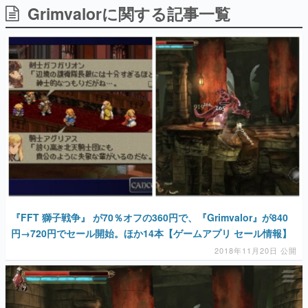
Grimvalorに関する記事一覧
日本のコンテンツ産業やカルチャーに与えた影響を探る企
画です。
日本モバイルゲーム産業史
日本のモバイルゲーム史における主要なトピック・タイト
ルを網羅するほか、開発者へのインタビューや識者による
解説を掲載。約20年の歴史が一望できる決定版！
若ゲのいたり〜ゲームクリエイターの青春〜
『うつヌケ』『ペンと箸』等で知られるマンガ家・田中圭
一先生によるゲーム業界レポートマンガです。
なんでゲームは面白い？
ゲーム開発者・hamatsu氏がゲームの魅力を画面や操作の
具体的な形から解き明かしていく、硬派で骨太な評論連載
です。
ゲームが変えた日本語
『FFT 獅子戦争』 が70％オフの360円で、『Grimvalor』が840
「経験値」「裏技」「ラスボス」… ゲームにまつわる言葉
の起源や用法の変遷を、コンピューター文化史研究家・タ
円→720円でセール開始。ほか14本【ゲームアプリ セール情報】
イニーP氏が徹底調査。
2018年11月20日 公開
カテゴリ
特集記事