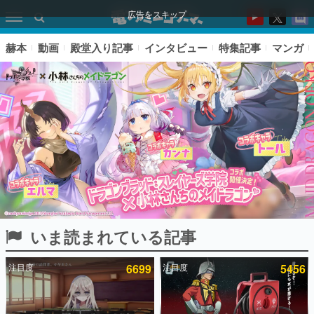
広告をスキップ
赫本
動画
殿堂入り記事
インタビュー
特集記事
マンガ
いま読まれている記事
ピックアップ
注目度
6699
注目度
5456
電ファミのいま読まれている記事ランキング
アプリセール情報