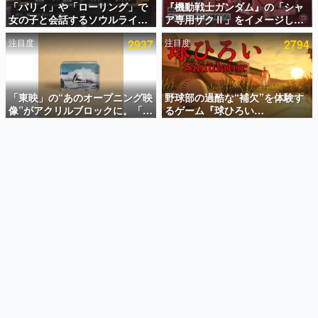
「パリィ」や「ローリング」で
『機動戦士ガンダム』の「シャ
女の子と会話するソウルライク
ア専用ザクⅡ」をイメージした
インタビュー
恋愛ゲーム『小早川さんはソウ
散水ホースリールが予約開始。
注目度
2937
注目度
2794
ルライク』無料公開。返事に失
本体にはシャアのパーソナルマ
連載・特集一覧
敗すると「YOU DIED」
ークやジオン公国軍のエンブレ
ム、型式番号などを配置
殿堂入り記事
SNS拡散数が数千以上！ ページビュー数万以上！ などな
「東映」の“あのオープニング映
野球部の過酷な“補欠”を体験す
ど。多くの人々に読まれた、電ファミ渾身の“殿堂入り”記
像”がアクリルブロックに。「東
るゲーム『球ひろい
事をまとめました。
映ヒストリカル グッズコレクシ
Simulator』が「1件」のウィッ
ョン」が8月下旬より発売
シュリストをもとにチェコ語に
ゲームの企画書
対応しSNSで話題に。『キング
名作ゲームクリエイターの方々に製作時のエピソードをお
聞きし、ヒットする企画（ゲーム）とは何か？を探ってい
ダム・カム』開発元やチェコの
きます。
プロ野球選手から称賛の声
赫本
この物語を解いてはいけない。『赫本』は、〈試験問題〉
の形をした短編ホラー小説集です。
新世代に訊く
これからのデジタルゲーム市場を担う若きクリエイター達
の姿を追い、彼らのルーツと情熱を探っていきます。
ゲーム世代の作家たち
ゲームに多大な影響を受けた作家さんに取材し、ゲームが