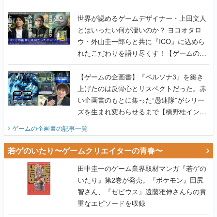
世界が認めるゲームデザイナー・上田文人
とはいったい何が凄いのか？ ヨコオタロ
ウ・外山圭一郎らと共に『ICO』に込めら
れたこだわりを語り尽くす！【ゲームの企
画書】
【ゲームの企画書】『ペルソナ3』を築き
上げたのは反骨心とリスペクトだった。赤
い企画書のもとに集った“愚連隊”がシリー
ズを生まれ変わらせるまで【橋野桂インタ
ビュー】
ゲームの企画書
の記事一覧
若ゲのいたり〜ゲームクリエイターの青春〜
田中圭一のゲーム業界取材マンガ『若ゲの
いたり』第2巻が発売。『ポケモン』田尻
智さん、『ゼビウス』遠藤雅伸さんらの貴
重なエピソードを収録