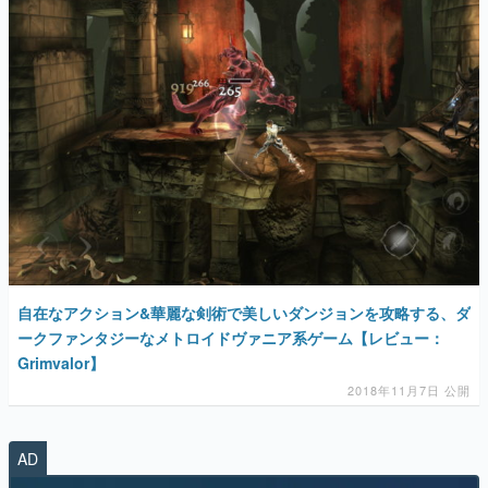
マンガ
女性向け
アプリレビュー
その他
電ファミニコゲーマーとは？
運営：株式会社マレ
自在なアクション&華麗な剣術で美しいダンジョンを攻略する、ダ
ークファンタジーなメトロイドヴァニア系ゲーム【レビュー：
Grimvalor】
2018年11月7日 公開
AD