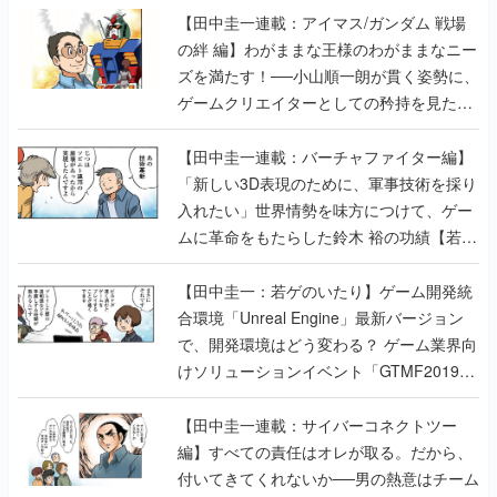
【田中圭一連載：アイマス/ガンダム 戦場
の絆 編】わがままな王様のわがままなニー
ズを満たす！──小山順一朗が貫く姿勢に、
ゲームクリエイターとしての矜持を見た
【若ゲのいたり最終回】
【田中圭一連載：バーチャファイター編】
「新しい3D表現のために、軍事技術を採り
入れたい」世界情勢を味方につけて、ゲー
ムに革命をもたらした鈴木 裕の功績【若ゲ
のいたり】
【田中圭一：若ゲのいたり】ゲーム開発統
合環境「Unreal Engine」最新バージョン
で、開発環境はどう変わる？ ゲーム業界向
けソリューションイベント「GTMF2019」
に行って、より理解を深めよう【PR】
【田中圭一連載：サイバーコネクトツー
編】すべての責任はオレが取る。だから、
付いてきてくれないか──男の熱意はチーム