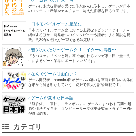
ゲームに多大な影響を受けた作家さんに取材し、ゲームが日本
のコンテンツ産業やカルチャーに与えた影響を探る企画です。
日本モバイルゲーム産業史
日本のモバイルゲーム史における主要なトピック・タイトルを
網羅するほか、開発者へのインタビューや識者による解説を掲
載。約20年の歴史が一望できる決定版！
若ゲのいたり〜ゲームクリエイターの青春〜
『うつヌケ』『ペンと箸』等で知られるマンガ家・田中圭一先
生によるゲーム業界レポートマンガです。
なんでゲームは面白い？
ゲーム開発者・hamatsu氏がゲームの魅力を画面や操作の具体的
な形から解き明かしていく、硬派で骨太な評論連載です。
ゲームが変えた日本語
「経験値」「裏技」「ラスボス」… ゲームにまつわる言葉の起
源や用法の変遷を、コンピューター文化史研究家・タイニーP氏
が徹底調査。
カテゴリ