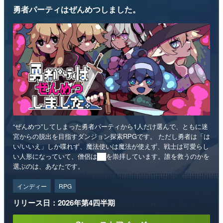
勇者パーティはぜんめつしました。
“ぜんめつ”してしまった勇者パーティから1人だけ選んで、ともに迷
宮からの脱出を目指すダンジョン探索RPGです。 ただし勇者は「は
い/いいえ」しか喋れず、魔法使いは魔法が使えず、戦士は可愛らし
い人形になっていて、僧侶は██を崇拝しています。誰を救うのかを
選ぶのは、あなたです。
インディー
RPG
リリース日：2026年第4四半期