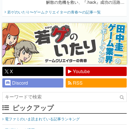
解散の危機を救い、『.hack』成功の活路を
開く。業界の快男児・松山 洋に流れる血は
若ゲのいたり〜ゲームクリエイターの青春〜
の記事一覧
『少年ジャンプ』色だった【若ゲのいた
り】
X
Youtube
Discord
RSS
ピックアップ
電ファミのいま読まれている記事ランキング