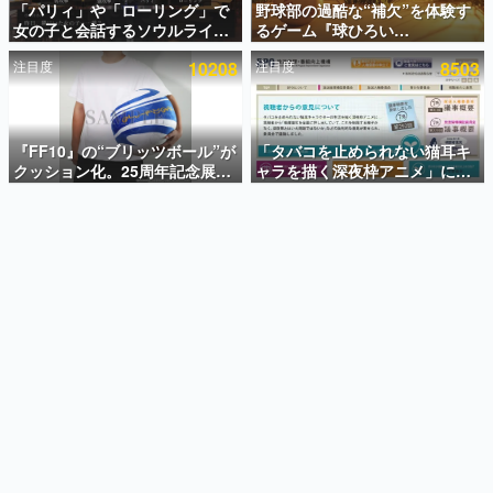
「パリィ」や「ローリング」で
野球部の過酷な“補欠”を体験す
女の子と会話するソウルライク
るゲーム『球ひろい
インタビュー
恋愛ゲーム『小早川さんはソウ
Simulator』が「1件」のウィッ
注目度
10208
注目度
8503
ルライク』無料公開。返事に失
シュリストをもとにチェコ語に
連載・特集一覧
敗すると「YOU DIED」
対応しSNSで話題に。『キング
ダム・カム』開発元やチェコの
殿堂入り記事
プロ野球選手から称賛の声
SNS拡散数が数千以上！ ページビュー数万以上！ などな
『FF10』の“ブリッツボール”が
「タバコを止められない猫耳キ
ど。多くの人々に読まれた、電ファミ渾身の“殿堂入り”記
クッション化。25周年記念展
ャラを描く深夜枠アニメ」に視
事をまとめました。
「FINAL FANTASY X
聴者の一部から批判意見。違法
MUSEUM-幻光の記憶-」のグッ
薬物の使用と思しき描写も含め
ゲームの企画書
ズ情報が一部公開
て、BPOが議論を交わす
名作ゲームクリエイターの方々に製作時のエピソードをお
聞きし、ヒットする企画（ゲーム）とは何か？を探ってい
きます。
赫本
この物語を解いてはいけない。『赫本』は、〈試験問題〉
の形をした短編ホラー小説集です。
新世代に訊く
これからのデジタルゲーム市場を担う若きクリエイター達
の姿を追い、彼らのルーツと情熱を探っていきます。
ゲーム世代の作家たち
ゲームに多大な影響を受けた作家さんに取材し、ゲームが