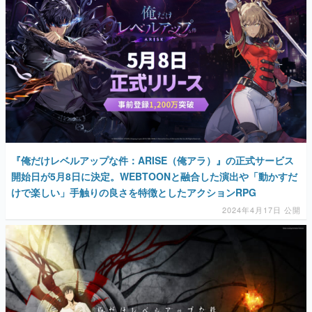
マンガ
女性向け
アプリレビュー
その他
電ファミニコゲーマーとは？
『俺だけレベルアップな件：ARISE（俺アラ）』の正式サービス
運営：株式会社マレ
開始日が5月8日に決定。WEBTOONと融合した演出や「動かすだ
けで楽しい」手触りの良さを特徴としたアクションRPG
2024年4月17日 公開