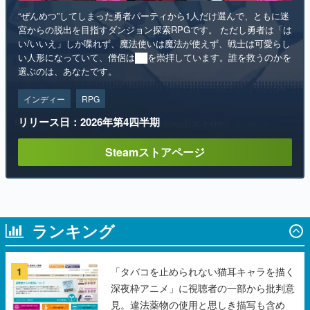
“ぜんめつ”してしまった勇者パーティから1人だけ選んで、ともに迷
宮からの脱出を目指すダンジョン探索RPGです。 ただし勇者は「は
い/いいえ」しか喋れず、魔法使いは魔法が使えず、戦士は可愛らし
い人形になっていて、僧侶は██を崇拝しています。誰を救うのかを
選ぶのは、あなたです。
インディー
RPG
リリース日：2026年第4四半期
Steamストアページ
ランキング
1
「タバコを止められない猫耳キャラを描く
深夜枠アニメ」に視聴者の一部から批判意
見。違法薬物の使用と思しき描写も含め