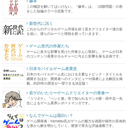
赫本
この物語を解いてはいけない。『赫本』は、〈試験問題〉の形
をした短編ホラー小説集です。
新世代に訊く
これからのデジタルゲーム市場を担う若きクリエイター達の姿
を追い、彼らのルーツと情熱を探っていきます。
ゲーム世代の作家たち
ゲームに多大な影響を受けた作家さんに取材し、ゲームが日本
のコンテンツ産業やカルチャーに与えた影響を探る企画です。
日本モバイルゲーム産業史
日本のモバイルゲーム史における主要なトピック・タイトルを
網羅するほか、開発者へのインタビューや識者による解説を掲
載。約20年の歴史が一望できる決定版！
若ゲのいたり〜ゲームクリエイターの青春〜
『うつヌケ』『ペンと箸』等で知られるマンガ家・田中圭一先
生によるゲーム業界レポートマンガです。
なんでゲームは面白い？
ゲーム開発者・hamatsu氏がゲームの魅力を画面や操作の具体的
な形から解き明かしていく、硬派で骨太な評論連載です。