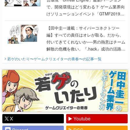
で、開発環境はどう変わる？ ゲーム業界向
けソリューションイベント「GTMF2019」
に行って、より理解を深めよう【PR】
【田中圭一連載：サイバーコネクトツー
編】すべての責任はオレが取る。だから、
付いてきてくれないか──男の熱意はチーム
解散の危機を救い、『.hack』成功の活路を
開く。業界の快男児・松山 洋に流れる血は
若ゲのいたり〜ゲームクリエイターの青春〜
の記事一覧
『少年ジャンプ』色だった【若ゲのいた
り】
X
Youtube