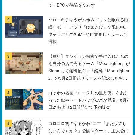
て、BPOが議論を交わす
2
ハローキティやポムポムプリンと眠れる睡
眠サポートアプリ『ゆめたび』が配信中。
キャラごとのASMRや目覚ましアラームも
搭載
3
【無料】ダンジョン探索で手に入れたもの
を自分の店で売るゲーム『Moonlighter』が
Steamにて無料配布中！続編『Moonlighter
2』の9月2日正式リリースを記念したキャ
ンペーン
4
ゴッホの名画『ローヌ川の星月夜』をあし
らった傘やトートバッグなどが登場。8月7
日21時より2日間限定で予約販売
5
コロコロ初のゆるかわ4コマ『まだサ終し
ないんですか？』公開スタート。主人公は