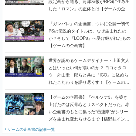
設定画から迫る、河津秋敏がRPGに生み出
した「ロマン」の正体とは【ゲームの企画
書】
『ガンパレ』の企画書、ついに公開━初代
PSの伝説的タイトルは、なぜ生まれたの
か？そして『LOOP8』へ受け継がれたもの
【ゲームの企画書】
世界が認めるゲームデザイナー・上田文人
とはいったい何が凄いのか？ ヨコオタロ
ウ・外山圭一郎らと共に『ICO』に込めら
れたこだわりを語り尽くす！【ゲームの企
画書】
【ゲームの企画書】『ペルソナ3』を築き
上げたのは反骨心とリスペクトだった。赤
い企画書のもとに集った“愚連隊”がシリー
ズを生まれ変わらせるまで【橋野桂インタ
ビュー】
ゲームの企画書
の記事一覧