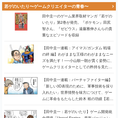
若ゲのいたり〜ゲームクリエイターの青春〜
田中圭一のゲーム業界取材マンガ『若ゲの
いたり』第2巻が発売。『ポケモン』田尻
智さん、『ゼビウス』遠藤雅伸さんらの貴
重なエピソードを収録
【田中圭一連載：アイマス/ガンダム 戦場
の絆 編】わがままな王様のわがままなニー
ズを満たす！──小山順一朗が貫く姿勢に、
ゲームクリエイターとしての矜持を見た
【若ゲのいたり最終回】
【田中圭一連載：バーチャファイター編】
「新しい3D表現のために、軍事技術を採り
入れたい」世界情勢を味方につけて、ゲー
ムに革命をもたらした鈴木 裕の功績【若ゲ
のいたり】
【田中圭一：若ゲのいたり】ゲーム開発統
合環境「Unreal Engine」最新バージョン