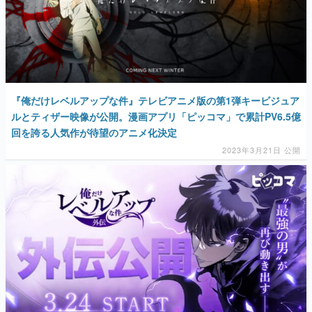
『俺だけレベルアップな件』テレビアニメ版の第1弾キービジュア
ルとティザー映像が公開。漫画アプリ「ピッコマ」で累計PV6.5億
回を誇る人気作が待望のアニメ化決定
2023年3月21日 公開