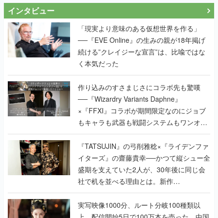
インタビュー
「現実より意味のある仮想世界を作る」
──『EVE Online』の生みの親が18年掲げ
続ける”クレイジーな宣言”は、比喩ではな
く本気だった
作り込みのすさまじさにコラボ先も驚嘆
──『Wizardry Variants Daphne』
×『FFXI』コラボが期間限定なのにジョブ
もキャラも武器も戦闘システムもワンオフ
で作り込まれた理由を両ディレクターに聞
く
『TATSUJIN』の弓削雅稔×『ライデンファ
イターズ』の齋藤貴幸──かつて縦シュー全
盛期を支えていた2人が、30年後に同じ会
社で机を並べる理由とは。新作
『TATSUJIN EXTREME』で初タッグを組
んだレジェンド2人に訊く開発秘話
実写映像1000分、ルート分岐100種類以
上。配信開始5日で100万本を売った、中国