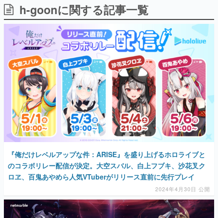
h-goonに関する記事一覧
日本のコンテンツ産業やカルチャーに与えた影響を探る企
画です。
日本モバイルゲーム産業史
日本のモバイルゲーム史における主要なトピック・タイト
ルを網羅するほか、開発者へのインタビューや識者による
解説を掲載。約20年の歴史が一望できる決定版！
若ゲのいたり〜ゲームクリエイターの青春〜
『うつヌケ』『ペンと箸』等で知られるマンガ家・田中圭
一先生によるゲーム業界レポートマンガです。
なんでゲームは面白い？
ゲーム開発者・hamatsu氏がゲームの魅力を画面や操作の
具体的な形から解き明かしていく、硬派で骨太な評論連載
です。
ゲームが変えた日本語
『俺だけレベルアップな件：ARISE』を盛り上げるホロライブと
「経験値」「裏技」「ラスボス」… ゲームにまつわる言葉
の起源や用法の変遷を、コンピューター文化史研究家・タ
のコラボリレー配信が決定。大空スバル、白上フブキ、沙花叉ク
イニーP氏が徹底調査。
ロヱ、百鬼あやめら人気VTuberがリリース直前に先行プレイ
2024年4月30日 公開
カテゴリ
特集記事