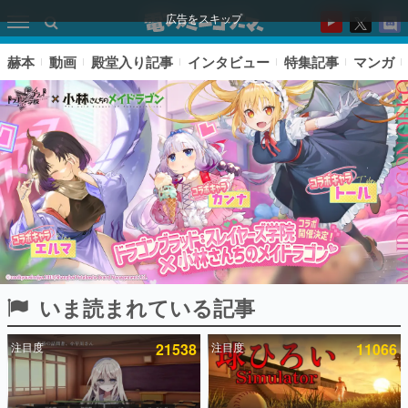
広告をスキップ
赫本
動画
殿堂入り記事
インタビュー
特集記事
マンガ
いま読まれている記事
ピックアップ
注目度
21538
注目度
11066
電ファミのいま読まれている記事ランキング
アプリセール情報