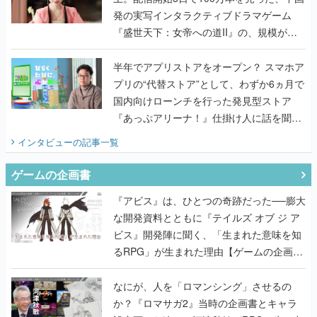
発の実写インタラクティブドラマゲーム
『盛世天下：女帝への道II』の、規模が違
うこだわりをプロデューサーに聞いた
半年でアプリストアをオープン？ スマホア
プリの“代替ストア”として、わずか6ヵ月で
国内向けローンチを行った発見型ストア
『あっぷアリーナ！』仕掛け人に話を聞い
てみた
インタビュー
の記事一覧
ゲームの企画書
『アビス』は、ひとつの奇跡だった──膨大
な開発資料とともに『テイルズ オブ ジ ア
ビス』開発陣に聞く、「生まれた意味を知
るRPG」が生まれた理由【ゲームの企画
書】
なにが、人を「ロマンシング」させるの
か？『ロマサガ2』当時の企画書とキャラ