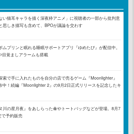
ない猫耳キャラを描く深夜枠アニメ」に視聴者の一部から批判意
と思しき描写も含めて、BPOが議論を交わす
ポムプリンと眠れる睡眠サポートアプリ『ゆめたび』が配信中。
Rや目覚ましアラームも搭載
索で手に入れたものを自分の店で売るゲーム『Moonlighter』
布中！続編『Moonlighter 2』の9月2日正式リリースを記念したキ
ヌ川の星月夜』をあしらった傘やトートバッグなどが登場。8月7
定で予約販売