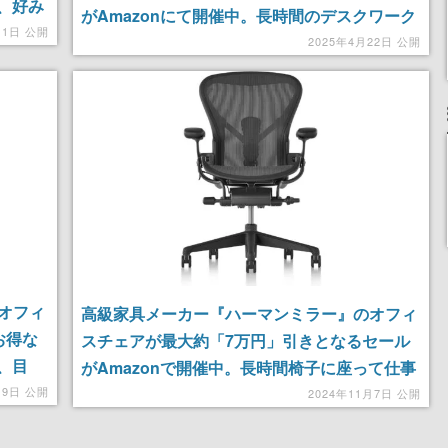
的、好み
がAmazonにて開催中。長時間のデスクワーク
年間」の
月1日 公開
で姿勢や腰が気になる方向けの機能も充実して
2025年4月22日 公開
る最強
いる。なんと「12年間」の保証付き
オフィ
高級家具メーカー『ハーマンミラー』のオフィ
お得な
スチェアが最大約「7万円」引きとなるセール
、目
がAmazonで開催中。長時間椅子に座って仕事
能や、
をする方におすすめな極上の作業椅子がセール
月9日 公開
2024年11月7日 公開
価格で登場