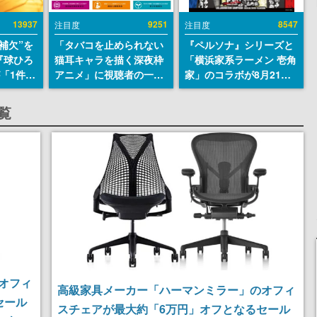
13937
9251
8547
注目度
注目度
補欠”を
「タバコを止められない
『ペルソナ』シリーズと
『球ひろ
猫耳キャラを描く深夜枠
「横浜家系ラーメン 壱角
』が「1件」
アニメ」に視聴者の一部
家」のコラボが8月21日
ストをも
から批判意見。違法薬物
から開催。”はがくれ”風
対応し
の使用と思しき描写も含
とんこつラーメンや、お
一覧
『キング
めて、BPOが議論を交わ
いしく食べられるカレー
発元やチ
す
ラーメンがラインナップ
選手から
オフィ
高級家具メーカー「ハーマンミラー」のオフィ
セール
スチェアが最大約「6万円」オフとなるセール