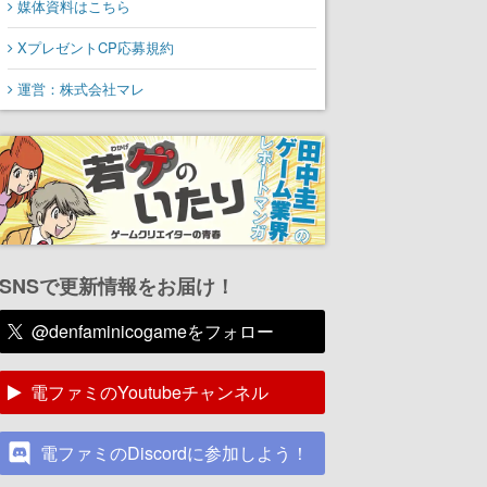
媒体資料はこちら
XプレゼントCP応募規約
運営：株式会社マレ
SNSで更新情報をお届け！
@denfaminicogameをフォロー
電ファミのYoutubeチャンネル
電ファミのDiscordに参加しよう！