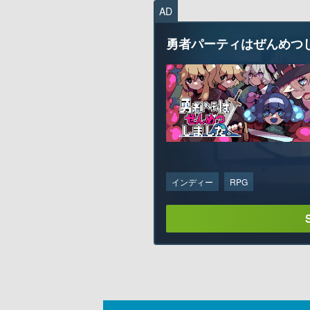
AD
勇者パーティはぜんめつ
インディー
RPG