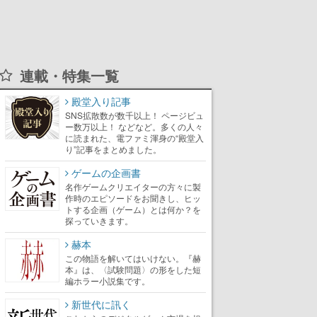
連載・特集一覧
殿堂入り記事
SNS拡散数が数千以上！ ページビュ
ー数万以上！ などなど。多くの人々
に読まれた、電ファミ渾身の“殿堂入
り”記事をまとめました。
ゲームの企画書
名作ゲームクリエイターの方々に製
作時のエピソードをお聞きし、ヒッ
トする企画（ゲーム）とは何か？を
探っていきます。
赫本
この物語を解いてはいけない。『赫
本』は、〈試験問題〉の形をした短
編ホラー小説集です。
新世代に訊く