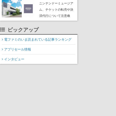
たよりに海底からの脱出
ニンテンドーミュージア
を目指す
ム、チケットの転売や決
済代行について注意喚
起。公式サイト以外で買
ったチケットで入館でき
ピックアップ
ない事例が複数発生
電ファミのいま読まれている記事ランキング
アプリセール情報
インタビュー