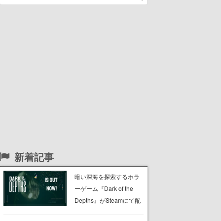
新着記事
暗い深海を探索するホラ
ーゲーム『Dark of the
Depths』がSteamにて配
信開始。懐中電灯の光を