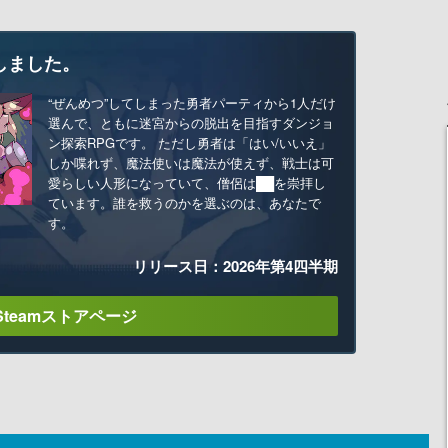
しました。
“ぜんめつ”してしまった勇者パーティから1人だけ
選んで、ともに迷宮からの脱出を目指すダンジョ
ン探索RPGです。 ただし勇者は「はい/いいえ」
しか喋れず、魔法使いは魔法が使えず、戦士は可
愛らしい人形になっていて、僧侶は██を崇拝し
ています。誰を救うのかを選ぶのは、あなたで
す。
リリース日：2026年第4四半期
Steamストアページ