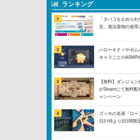
ランキング
1
「タバコを止められ
見。違法薬物の使用
2
ハローキティやポム
キャラごとのASM
3
【無料】ダンジョン探
がSteamにて無料配
ャンペーン
4
ゴッホの名画『ロー
日21時より2日間限