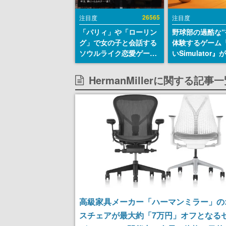
26565
注目度
注目度
「パリィ」や「ローリン
野球部の過酷な“
グ」で女の子と会話する
体験するゲーム
ソウルライク恋愛ゲーム
いSimulator
『小早川さんはソウルラ
のウィッシュリ
イク』無料公開。返事に
とにチェコ語に
HermanMillerに関する記事
失敗すると「YOU
SNSで話題に。
DIED」
ダム・カム』開
ェコのプロ野球
称賛の声
高級家具メーカー「ハーマンミラー」の
スチェアが最大約「7万円」オフとなる