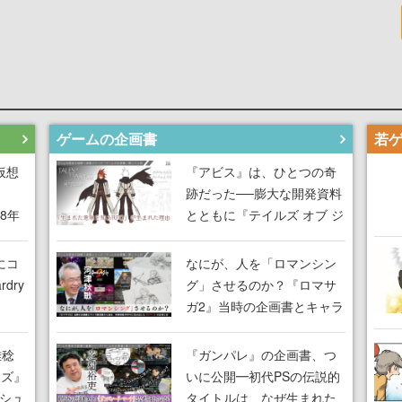
ゲームの企画書
仮想
『アビス』は、ひとつの奇
跡だった──膨大な開発資料
18年
とともに『テイルズ オブ ジ
な宣
アビス』開発陣に聞く、
気だ
「生まれた意味を知る
にコ
なにが、人を「ロマンシン
RPG」が生まれた理由【ゲ
dry
グ」させるのか？『ロマサ
ームの企画書】
ガ2』当時の企画書とキャラ
間限
設定画から迫る、河津秋敏
ラも
がRPGに生み出した「ロマ
雅稔
『ガンパレ』の企画書、つ
ワン
ン」の正体とは【ゲームの
ーズ』
いに公開━初代PSの伝説的
由を
企画書】
縦シュ
タイトルは、なぜ生まれた