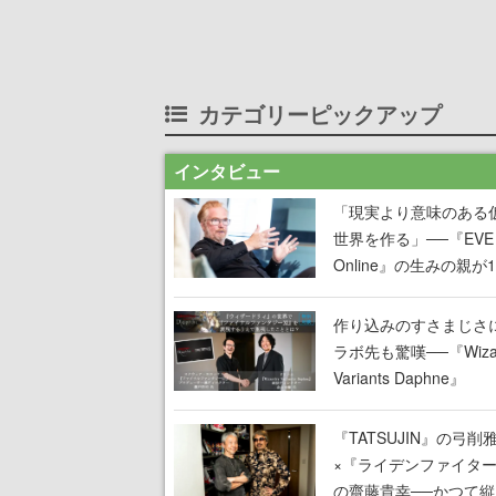
カテゴリーピックアップ
インタビュー
「現実より意味のある
世界を作る」──『EVE
Online』の生みの親が
掲げ続ける”クレイジー
言”は、比喩ではなく本
作り込みのすさまじさ
った
ラボ先も驚嘆──『Wizar
Variants Daphne』
×『FFXI』コラボが期
定なのにジョブもキャ
『TATSUJIN』の弓削
武器も戦闘システムも
×『ライデンファイタ
オフで作り込まれた理
の齋藤貴幸──かつて