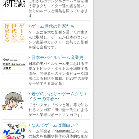
これからのデジタルゲーム市場を担
う若きクリエイター達の姿を追い、
彼らのルーツと情熱を探っていきま
す。
ゲーム世代の作家たち
ゲームに多大な影響を受けた作家さ
んに取材し、ゲームが日本のコンテ
ンツ産業やカルチャーに与えた影響
を探る企画です。
日本モバイルゲーム産業史
日本のモバイルゲーム史における主
要なトピック・タイトルを網羅する
ほか、開発者へのインタビューや識
者による解説を掲載。約20年の歴史
が一望できる決定版！
若ゲのいたり〜ゲームクリエ
イターの青春〜
『うつヌケ』『ペンと箸』等で知ら
れるマンガ家・田中圭一先生による
ゲーム業界レポートマンガです。
なんでゲームは面白い？
ゲーム開発者・hamatsu氏がゲーム
の魅力を画面や操作の具体的な形か