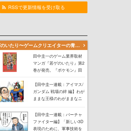
RSSで更新情報を受け取る
若ゲのいたり〜ゲームクリエイターの青春〜
田中圭一のゲーム業界取材
マンガ『若ゲのいたり』第2
巻が発売。『ポケモン』田
尻智さん、『ゼビウス』遠
藤雅伸さんらの貴重なエピ
【田中圭一連載：アイマス/
ソードを収録
ガンダム 戦場の絆 編】わが
ままな王様のわがままなニ
ーズを満たす！──小山順一
朗が貫く姿勢に、ゲームク
【田中圭一連載：バーチャ
リエイターとしての矜持を
ファイター編】「新しい3D
見た【若ゲのいたり最終
表現のために、軍事技術を