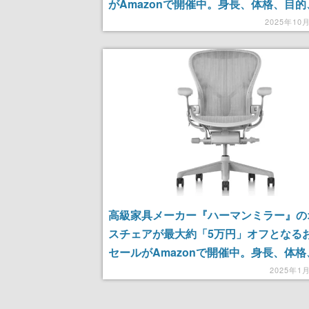
がAmazonで開催中。身長、体格、目
にフィットする調節機能にくわえ「12
2025年10
保証付き。「成功者のイス」とも称され
のアイテムがお得に
高級家具メーカー『ハーマンミラー』の
スチェアが最大約「5万円」オフとなる
セールがAmazonで開催中。身長、体格
的、好みにジャストフィットする調節機
2025年1
なんと「12年間」の保証付き