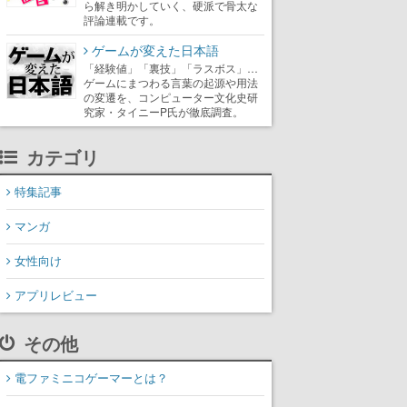
ら解き明かしていく、硬派で骨太な
評論連載です。
ゲームが変えた日本語
「経験値」「裏技」「ラスボス」…
ゲームにまつわる言葉の起源や用法
の変遷を、コンピューター文化史研
究家・タイニーP氏が徹底調査。
カテゴリ
特集記事
マンガ
女性向け
アプリレビュー
その他
電ファミニコゲーマーとは？