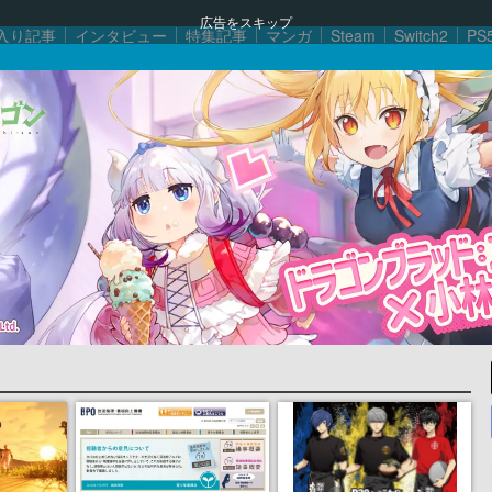
広告をスキップ
入り記事
インタビュー
特集記事
マンガ
Steam
Switch2
PS