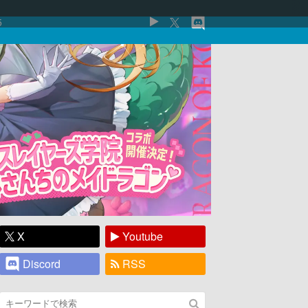
5
X
Youtube
Discord
RSS