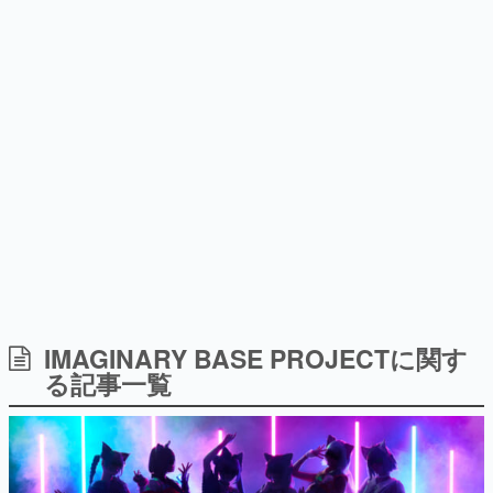
日本のコンテンツ産業やカルチャーに与えた影響を探る企
画です。
日本モバイルゲーム産業史
日本のモバイルゲーム史における主要なトピック・タイト
ルを網羅するほか、開発者へのインタビューや識者による
解説を掲載。約20年の歴史が一望できる決定版！
若ゲのいたり〜ゲームクリエイターの青春〜
『うつヌケ』『ペンと箸』等で知られるマンガ家・田中圭
一先生によるゲーム業界レポートマンガです。
なんでゲームは面白い？
ゲーム開発者・hamatsu氏がゲームの魅力を画面や操作の
IMAGINARY BASE PROJECTに関す
具体的な形から解き明かしていく、硬派で骨太な評論連載
る記事一覧
です。
ゲームが変えた日本語
「経験値」「裏技」「ラスボス」… ゲームにまつわる言葉
の起源や用法の変遷を、コンピューター文化史研究家・タ
イニーP氏が徹底調査。
カテゴリ
特集記事