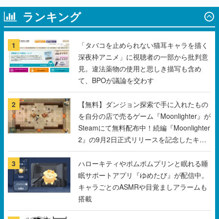
1
「タバコを止められない猫耳キャラを描く
深夜枠アニメ」に視聴者の一部から批判意
見。違法薬物の使用と思しき描写も含め
て、BPOが議論を交わす
2
【無料】ダンジョン探索で手に入れたもの
を自分の店で売るゲーム『Moonlighter』が
Steamにて無料配布中！続編『Moonlighter
2』の9月2日正式リリースを記念したキャ
ンペーン
3
ハローキティやポムポムプリンと眠れる睡
眠サポートアプリ『ゆめたび』が配信中。
キャラごとのASMRや目覚ましアラームも
搭載
4
コロコロ初のゆるかわ4コマ『まだサ終し
ないんですか？』公開スタート。主人公は
新入社員の侘石ダイヤ、ゲーム会社を舞台