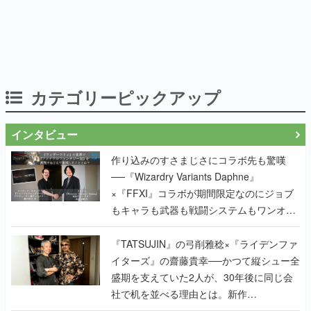
カテゴリーピックアップ
インタビュー
作り込みのすさまじさにコラボ先も驚嘆
──『Wizardry Variants Daphne』
×『FFXI』コラボが期間限定なのにジョブ
もキャラも武器も戦闘システムもワンオフ
で作り込まれた理由を両ディレクターに聞
く
『TATSUJIN』の弓削雅稔×『ライデンファ
イターズ』の齋藤貴幸──かつて縦シュー全
盛期を支えていた2人が、30年後に同じ会
社で机を並べる理由とは。新作
『TATSUJIN EXTREME』で初タッグを組
んだレジェンド2人に訊く開発秘話
実写映像1000分、ルート分岐100種類以
上。配信開始5日で100万本を売った、中国
発の実写インタラクティブドラマゲーム