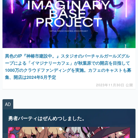
マンガ
女性向け
異色のIP『神椿市建設中。』スタジオのバーチャルガールズグル
アプリレビュー
ープによる「イマジナリーカフェ」が秋葉原での開店を目指して
その他
1000万のクラウドファンディングを実施。カフェのキャストも募
集、開店は2024年5月予定
2023年11月30日 公開
電ファミニコゲーマーとは？
運営：株式会社マレ
AD
勇者パーティはぜんめつしました。