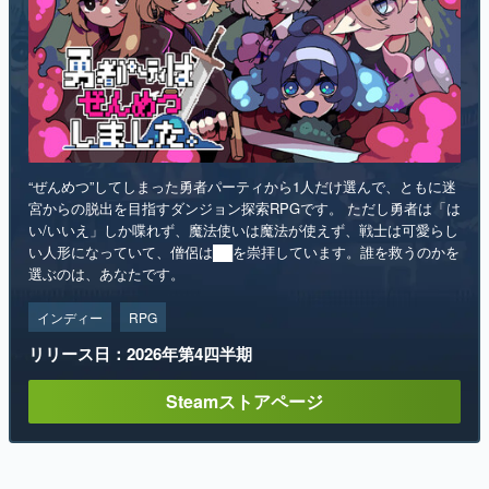
“ぜんめつ”してしまった勇者パーティから1人だけ選んで、ともに迷
宮からの脱出を目指すダンジョン探索RPGです。 ただし勇者は「は
い/いいえ」しか喋れず、魔法使いは魔法が使えず、戦士は可愛らし
い人形になっていて、僧侶は██を崇拝しています。誰を救うのかを
選ぶのは、あなたです。
インディー
RPG
リリース日：2026年第4四半期
Steamストアページ
ランキング