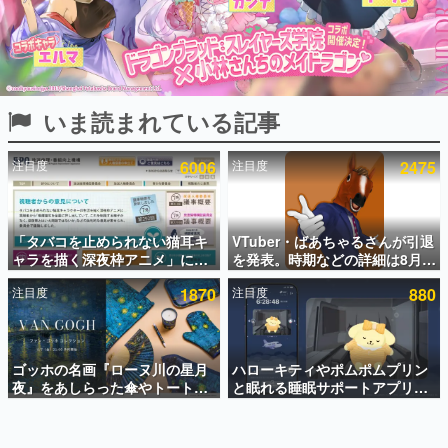
インタビュー
連載・特集一覧
殿堂入り記事
いま読まれている記事
SNS拡散数が数千以上！ ページビュー数万以上！ などな
ど。多くの人々に読まれた、電ファミ渾身の“殿堂入り”記
事をまとめました。
注目度
6006
注目度
2475
ゲームの企画書
名作ゲームクリエイターの方々に製作時のエピソードをお
聞きし、ヒットする企画（ゲーム）とは何か？を探ってい
「タバコを止められない猫耳キ
VTuber・ばあちゃるさんが引退
きます。
ャラを描く深夜枠アニメ」に視
を発表。時期などの詳細は8月9
赫本
聴者の一部から批判意見。違法
日15時からの配信で説明
この物語を解いてはいけない。『赫本』は、〈試験問題〉
注目度
1870
注目度
880
薬物の使用と思しき描写も含め
の形をした短編ホラー小説集です。
て、BPOが議論を交わす
新世代に訊く
ゴッホの名画『ローヌ川の星月
ハローキティやポムポムプリン
これからのデジタルゲーム市場を担う若きクリエイター達
の姿を追い、彼らのルーツと情熱を探っていきます。
夜』をあしらった傘やトートバ
と眠れる睡眠サポートアプリ
ッグなどが登場。8月7日21時よ
『ゆめたび』が配信中。キャラ
り2日間限定で予約販売
ごとのASMRや目覚ましアラー
ゲーム世代の作家たち
ムも搭載
ゲームに多大な影響を受けた作家さんに取材し、ゲームが