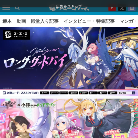
広告をスキップ
赫本
動画
殿堂入り記事
インタビュー
特集記事
マンガ
ピックアップ
電ファミのいま読まれている記事ランキング
アプリセール情報