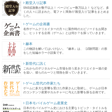
ゲームの企画書
名作ゲームクリエイターの方々に製作時のエピソードをお聞き
し、ヒットする企画（ゲーム）とは何か？を探っていきます。
赫本
この物語を解いてはいけない。『赫本』は、〈試験問題〉の形
をした短編ホラー小説集です。
新世代に訊く
これからのデジタルゲーム市場を担う若きクリエイター達の姿
を追い、彼らのルーツと情熱を探っていきます。
ゲーム世代の作家たち
ゲームに多大な影響を受けた作家さんに取材し、ゲームが日本
のコンテンツ産業やカルチャーに与えた影響を探る企画です。
日本モバイルゲーム産業史
日本のモバイルゲーム史における主要なトピック・タイトルを
網羅するほか、開発者へのインタビューや識者による解説を掲
載。約20年の歴史が一望できる決定版！
若ゲのいたり〜ゲームクリエイターの青春〜
『うつヌケ』『ペンと箸』等で知られるマンガ家・田中圭一先