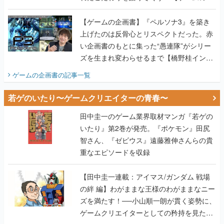
い企画書のもとに集った“愚連隊”がシリー
ズを生まれ変わらせるまで【橋野桂インタ
ビュー】
ゲームの企画書
の記事一覧
若ゲのいたり〜ゲームクリエイターの青春〜
田中圭一のゲーム業界取材マンガ『若ゲの
いたり』第2巻が発売。『ポケモン』田尻
智さん、『ゼビウス』遠藤雅伸さんらの貴
重なエピソードを収録
【田中圭一連載：アイマス/ガンダム 戦場
の絆 編】わがままな王様のわがままなニー
ズを満たす！──小山順一朗が貫く姿勢に、
ゲームクリエイターとしての矜持を見た
【若ゲのいたり最終回】
【田中圭一連載：バーチャファイター編】
「新しい3D表現のために、軍事技術を採り