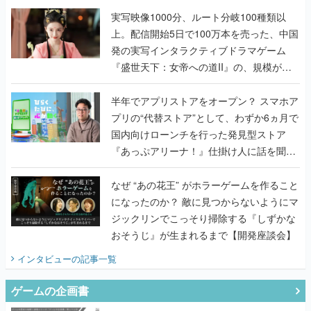
『盛世天下：女帝への道II』の、規模が違
うこだわりをプロデューサーに聞いた
半年でアプリストアをオープン？ スマホア
プリの“代替ストア”として、わずか6ヵ月で
国内向けローンチを行った発見型ストア
『あっぷアリーナ！』仕掛け人に話を聞い
てみた
なぜ “あの花王” がホラーゲームを作ること
になったのか？ 敵に見つからないようにマ
ジックリンでこっそり掃除する『しずかな
おそうじ』が生まれるまで【開発座談会】
インタビュー
の記事一覧
ゲームの企画書
『アビス』は、ひとつの奇跡だった──膨大
な開発資料とともに『テイルズ オブ ジ ア
ビス』開発陣に聞く、「生まれた意味を知