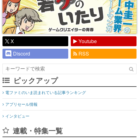
X
Youtube
Discord
RSS
ピックアップ
電ファミのいま読まれている記事ランキング
アプリセール情報
インタビュー
連載・特集一覧
殿堂入り記事
SNS拡散数が数千以上！ ページビュー数万以上！ などなど。多
くの人々に読まれた、電ファミ渾身の“殿堂入り”記事をまとめま
した。