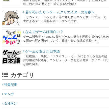
生によるゲーム業界レポートマンガです。
なんでゲームは面白い？
ゲーム開発者・hamatsu氏がゲームの魅力を画面や操作の具体的
な形から解き明かしていく、硬派で骨太な評論連載です。
ゲームが変えた日本語
「経験値」「裏技」「ラスボス」… ゲームにまつわる言葉の起
源や用法の変遷を、コンピューター文化史研究家・タイニーP氏
が徹底調査。
カテゴリ
特集記事
マンガ
女性向け
アプリレビュー
その他