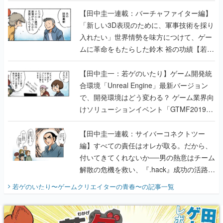
入れたい」世界情勢を味方につけて、ゲー
ムに革命をもたらした鈴木 裕の功績【若ゲ
のいたり】
【田中圭一：若ゲのいたり】ゲーム開発統
合環境「Unreal Engine」最新バージョン
で、開発環境はどう変わる？ ゲーム業界向
けソリューションイベント「GTMF2019」
に行って、より理解を深めよう【PR】
【田中圭一連載：サイバーコネクトツー
編】すべての責任はオレが取る。だから、
付いてきてくれないか──男の熱意はチーム
解散の危機を救い、『.hack』成功の活路を
開く。業界の快男児・松山 洋に流れる血は
若ゲのいたり〜ゲームクリエイターの青春〜
の記事一覧
『少年ジャンプ』色だった【若ゲのいた
り】