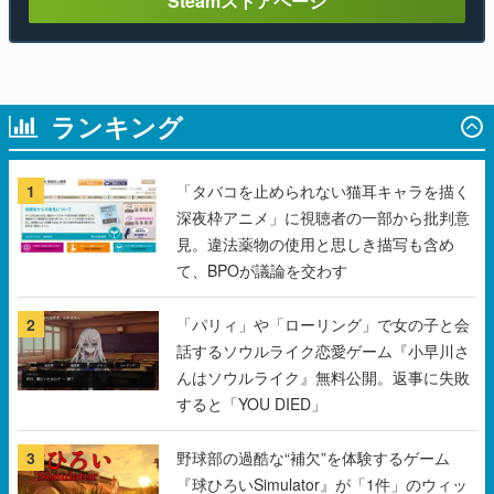
Steamストアページ
ランキング
1
「タバコを止められない猫耳キャラを描く
深夜枠アニメ」に視聴者の一部から批判意
見。違法薬物の使用と思しき描写も含め
て、BPOが議論を交わす
2
「パリィ」や「ローリング」で女の子と会
話するソウルライク恋愛ゲーム『小早川さ
んはソウルライク』無料公開。返事に失敗
すると「YOU DIED」
3
野球部の過酷な“補欠”を体験するゲーム
『球ひろいSimulator』が「1件」のウィッ