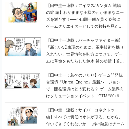
【田中圭一連載：アイマス/ガンダム 戦場
の絆 編】わがままな王様のわがままなニー
ズを満たす！──小山順一朗が貫く姿勢に、
ゲームクリエイターとしての矜持を見た
【若ゲのいたり最終回】
【田中圭一連載：バーチャファイター編】
「新しい3D表現のために、軍事技術を採り
入れたい」世界情勢を味方につけて、ゲー
ムに革命をもたらした鈴木 裕の功績【若ゲ
のいたり】
【田中圭一：若ゲのいたり】ゲーム開発統
合環境「Unreal Engine」最新バージョン
で、開発環境はどう変わる？ ゲーム業界向
けソリューションイベント「GTMF2019」
に行って、より理解を深めよう【PR】
【田中圭一連載：サイバーコネクトツー
編】すべての責任はオレが取る。だから、
付いてきてくれないか──男の熱意はチーム