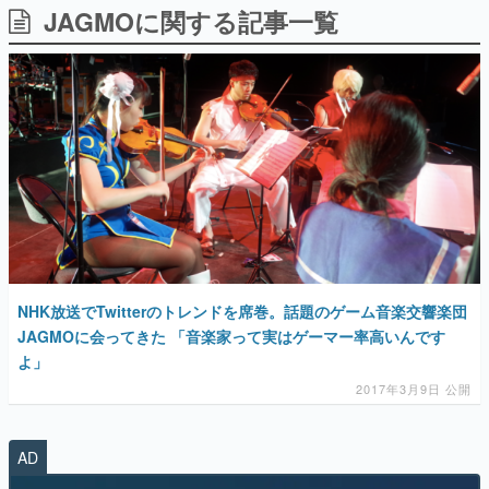
JAGMOに関する記事一覧
日本のコンテンツ産業やカルチャーに与えた影響を探る企
画です。
日本モバイルゲーム産業史
日本のモバイルゲーム史における主要なトピック・タイト
ルを網羅するほか、開発者へのインタビューや識者による
解説を掲載。約20年の歴史が一望できる決定版！
若ゲのいたり〜ゲームクリエイターの青春〜
『うつヌケ』『ペンと箸』等で知られるマンガ家・田中圭
一先生によるゲーム業界レポートマンガです。
なんでゲームは面白い？
ゲーム開発者・hamatsu氏がゲームの魅力を画面や操作の
具体的な形から解き明かしていく、硬派で骨太な評論連載
です。
NHK放送でTwitterのトレンドを席巻。話題のゲーム音楽交響楽団
ゲームが変えた日本語
JAGMOに会ってきた 「音楽家って実はゲーマー率高いんです
「経験値」「裏技」「ラスボス」… ゲームにまつわる言葉
よ」
の起源や用法の変遷を、コンピューター文化史研究家・タ
イニーP氏が徹底調査。
2017年3月9日 公開
カテゴリ
AD
特集記事