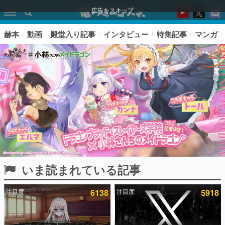
広告をスキップ
赫本
動画
殿堂入り記事
インタビュー
特集記事
マンガ
いま読まれている記事
ピックアップ
注目度
6138
注目度
5918
電ファミのいま読まれている記事ランキング
アプリセール情報