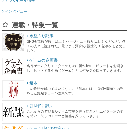
アプリセール情報
インタビュー
連載・特集一覧
殿堂入り記事
SNS拡散数が数千以上！ ページビュー数万以上！ などなど。多
くの人々に読まれた、電ファミ渾身の“殿堂入り”記事をまとめま
した。
ゲームの企画書
名作ゲームクリエイターの方々に製作時のエピソードをお聞き
し、ヒットする企画（ゲーム）とは何か？を探っていきます。
赫本
この物語を解いてはいけない。『赫本』は、〈試験問題〉の形
をした短編ホラー小説集です。
新世代に訊く
これからのデジタルゲーム市場を担う若きクリエイター達の姿
を追い、彼らのルーツと情熱を探っていきます。
ゲーム世代の作家たち