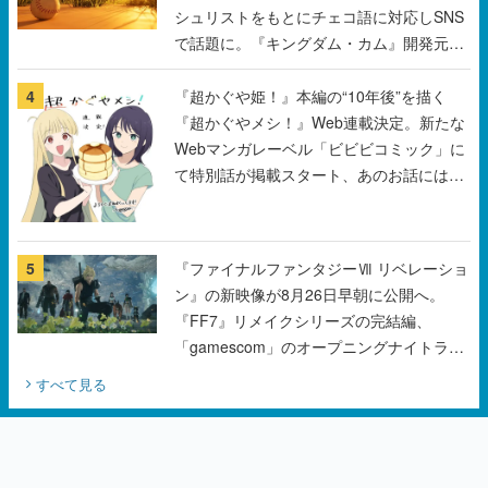
シュリストをもとにチェコ語に対応しSNS
で話題に。『キングダム・カム』開発元や
チェコのプロ野球選手から称賛の声
4
『超かぐや姫！』本編の“10年後”を描く
『超かぐやメシ！』Web連載決定。新たな
Webマンガレーベル「ビビビコミック」に
て特別話が掲載スタート、あのお話には…
まだ続きがある！
5
『ファイナルファンタジーⅦ リベレーショ
ン』の新映像が8月26日早朝に公開へ。
『FF7』リメイクシリーズの完結編、
「gamescom」のオープニングナイトライ
ブにてディレクターの浜口直樹氏が登壇す
すべて見る
る予定