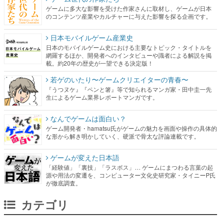
ゲームに多大な影響を受けた作家さんに取材し、ゲームが日本
のコンテンツ産業やカルチャーに与えた影響を探る企画です。
日本モバイルゲーム産業史
日本のモバイルゲーム史における主要なトピック・タイトルを
網羅するほか、開発者へのインタビューや識者による解説を掲
載。約20年の歴史が一望できる決定版！
若ゲのいたり〜ゲームクリエイターの青春〜
『うつヌケ』『ペンと箸』等で知られるマンガ家・田中圭一先
生によるゲーム業界レポートマンガです。
なんでゲームは面白い？
ゲーム開発者・hamatsu氏がゲームの魅力を画面や操作の具体的
な形から解き明かしていく、硬派で骨太な評論連載です。
ゲームが変えた日本語
「経験値」「裏技」「ラスボス」… ゲームにまつわる言葉の起
源や用法の変遷を、コンピューター文化史研究家・タイニーP氏
が徹底調査。
カテゴリ