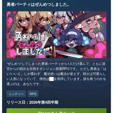
勇者パーティはぜんめつしました。
マンガ
女性向け
アプリレビュー
その他
電ファミニコゲーマーとは？
運営：株式会社マレ
“ぜんめつ”してしまった勇者パーティから1人だけ選んで、ともに迷
宮からの脱出を目指すダンジョン探索RPGです。 ただし勇者は「は
い/いいえ」しか喋れず、魔法使いは魔法が使えず、戦士は可愛らし
い人形になっていて、僧侶は██を崇拝しています。誰を救うのかを
選ぶのは、あなたです。
インディー
RPG
リリース日：2026年第4四半期