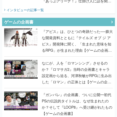
『あっぷアリーナ！』仕掛け人に話を聞い
てみた
インタビュー
の記事一覧
ゲームの企画書
『アビス』は、ひとつの奇跡だった──膨大
な開発資料とともに『テイルズ オブ ジ ア
ビス』開発陣に聞く、「生まれた意味を知
るRPG」が生まれた理由【ゲームの企画
書】
なにが、人を「ロマンシング」させるの
か？『ロマサガ2』当時の企画書とキャラ
設定画から迫る、河津秋敏がRPGに生み出
した「ロマン」の正体とは【ゲームの企画
書】
『ガンパレ』の企画書、ついに公開━初代
PSの伝説的タイトルは、なぜ生まれたの
か？そして『LOOP8』へ受け継がれたもの
【ゲームの企画書】