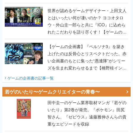
世界が認めるゲームデザイナー・上田文人
とはいったい何が凄いのか？ ヨコオタロ
ウ・外山圭一郎らと共に『ICO』に込めら
れたこだわりを語り尽くす！【ゲームの企
画書】
【ゲームの企画書】『ペルソナ3』を築き
上げたのは反骨心とリスペクトだった。赤
い企画書のもとに集った“愚連隊”がシリー
ズを生まれ変わらせるまで【橋野桂インタ
ビュー】
ゲームの企画書
の記事一覧
若ゲのいたり〜ゲームクリエイターの青春〜
田中圭一のゲーム業界取材マンガ『若ゲの
いたり』第2巻が発売。『ポケモン』田尻
智さん、『ゼビウス』遠藤雅伸さんらの貴
重なエピソードを収録