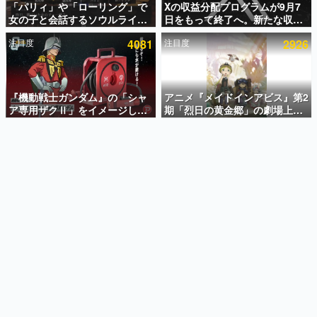
「パリィ」や「ローリング」で
Xの収益分配プログラムが9月7
女の子と会話するソウルライク
日をもって終了へ。新たな収益
インタビュー
恋愛ゲーム『小早川さんはソウ
化制度「Original Content
注目度
4081
注目度
2926
ルライク』無料公開。返事に失
Rewards Program」を発表
連載・特集一覧
敗すると「YOU DIED」
殿堂入り記事
SNS拡散数が数千以上！ ページビュー数万以上！ などな
『機動戦士ガンダム』の「シャ
アニメ『メイドインアビス』第2
ど。多くの人々に読まれた、電ファミ渾身の“殿堂入り”記
ア専用ザクⅡ」をイメージした
期「烈日の黄金郷」の劇場上映
事をまとめました。
散水ホースリールが予約開始。
が決定！レグ役・伊瀬茉莉也さ
本体にはシャアのパーソナルマ
んらが登壇する舞台挨拶も実施
ゲームの企画書
ークやジオン公国軍のエンブレ
名作ゲームクリエイターの方々に製作時のエピソードをお
聞きし、ヒットする企画（ゲーム）とは何か？を探ってい
ム、型式番号などを配置
きます。
赫本
この物語を解いてはいけない。『赫本』は、〈試験問題〉
の形をした短編ホラー小説集です。
新世代に訊く
これからのデジタルゲーム市場を担う若きクリエイター達
の姿を追い、彼らのルーツと情熱を探っていきます。
ゲーム世代の作家たち
ゲームに多大な影響を受けた作家さんに取材し、ゲームが