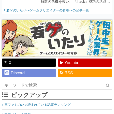
解散の危機を救い、『.hack』成功の活路を
開く。業界の快男児・松山 洋に流れる血は
若ゲのいたり〜ゲームクリエイターの青春〜
の記事一覧
『少年ジャンプ』色だった【若ゲのいた
り】
X
Youtube
Discord
RSS
ピックアップ
電ファミのいま読まれている記事ランキング