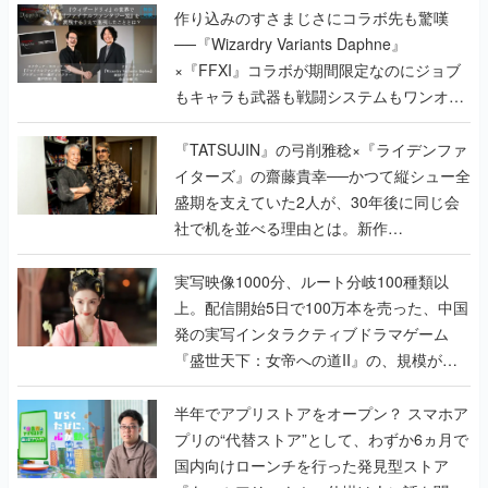
作り込みのすさまじさにコラボ先も驚嘆
──『Wizardry Variants Daphne』
×『FFXI』コラボが期間限定なのにジョブ
もキャラも武器も戦闘システムもワンオフ
で作り込まれた理由を両ディレクターに聞
く
『TATSUJIN』の弓削雅稔×『ライデンファ
イターズ』の齋藤貴幸──かつて縦シュー全
盛期を支えていた2人が、30年後に同じ会
社で机を並べる理由とは。新作
『TATSUJIN EXTREME』で初タッグを組
んだレジェンド2人に訊く開発秘話
実写映像1000分、ルート分岐100種類以
上。配信開始5日で100万本を売った、中国
発の実写インタラクティブドラマゲーム
『盛世天下：女帝への道II』の、規模が違
うこだわりをプロデューサーに聞いた
半年でアプリストアをオープン？ スマホア
プリの“代替ストア”として、わずか6ヵ月で
国内向けローンチを行った発見型ストア