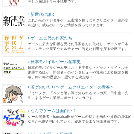
を追い、彼らのルーツと情熱を探っていきます。
ゲーム世代の作家たち
ゲームに多大な影響を受けた作家さんに取材し、ゲームが日本
のコンテンツ産業やカルチャーに与えた影響を探る企画です。
日本モバイルゲーム産業史
日本のモバイルゲーム史における主要なトピック・タイトルを
網羅するほか、開発者へのインタビューや識者による解説を掲
載。約20年の歴史が一望できる決定版！
若ゲのいたり〜ゲームクリエイターの青春〜
『うつヌケ』『ペンと箸』等で知られるマンガ家・田中圭一先
生によるゲーム業界レポートマンガです。
なんでゲームは面白い？
ゲーム開発者・hamatsu氏がゲームの魅力を画面や操作の具体的
な形から解き明かしていく、硬派で骨太な評論連載です。
ゲームが変えた日本語
「経験値」「裏技」「ラスボス」… ゲームにまつわる言葉の起
源や用法の変遷を、コンピューター文化史研究家・タイニーP氏
が徹底調査。