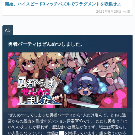
AD
マンガ
勇者パーティはぜんめつしました。
女性向け
アプリレビュー
その他
電ファミニコゲーマーとは？
運営：株式会社マレ
“ぜんめつ”してしまった勇者パーティから1人だけ選んで、ともに迷
宮からの脱出を目指すダンジョン探索RPGです。 ただし勇者は「は
い/いいえ」しか喋れず、魔法使いは魔法が使えず、戦士は可愛らし
い人形になっていて、僧侶は██を崇拝しています。誰を救うのかを
選ぶのは、あなたです。
インディー
RPG