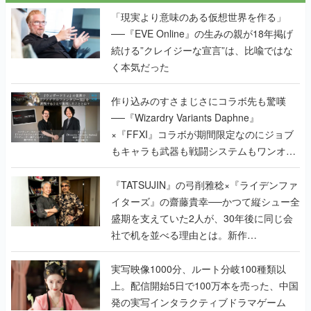
く本気だった
作り込みのすさまじさにコラボ先も驚嘆
──『Wizardry Variants Daphne』
×『FFXI』コラボが期間限定なのにジョブ
もキャラも武器も戦闘システムもワンオフ
で作り込まれた理由を両ディレクターに聞
く
『TATSUJIN』の弓削雅稔×『ライデンファ
イターズ』の齋藤貴幸──かつて縦シュー全
盛期を支えていた2人が、30年後に同じ会
社で机を並べる理由とは。新作
『TATSUJIN EXTREME』で初タッグを組
んだレジェンド2人に訊く開発秘話
実写映像1000分、ルート分岐100種類以
上。配信開始5日で100万本を売った、中国
発の実写インタラクティブドラマゲーム
『盛世天下：女帝への道II』の、規模が違
うこだわりをプロデューサーに聞いた
半年でアプリストアをオープン？ スマホア