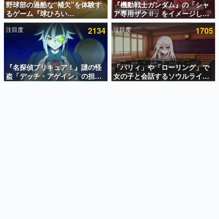
野球部の過酷な“補欠”を体験す
『機動戦士ガンダム』の「シャ
るゲーム『球ひろい
ア専用ザクⅡ」をイメージした
インタビュー
Simulator』が「1件」のウィッ
散水ホースリールが予約開始。
注目度
2134
注目度
1705
シュリストをもとにチェコ語に
本体にはシャアのパーソナルマ
連載・特集一覧
対応しSNSで話題に。『キング
ークやジオン公国軍のエンブレ
ダム・カム』開発元やチェコの
ム、型式番号などを配置
殿堂入り記事
プロ野球選手から称賛の声
SNS拡散数が数千以上！ ページビュー数万以上！ などな
『名探偵プリキュア！』謎の怪
「パリィ」や「ローリング」で
ど。多くの人々に読まれた、電ファミ渾身の“殿堂入り”記
盗「デッチ・アゲイン」の担当
女の子と会話するソウルライク
事をまとめました。
キャストは天﨑滉平さんと判
恋愛ゲーム『小早川さんはソウ
明。『Re:ゼロから始める異世
ルライク』無料公開。返事に失
ゲームの企画書
界生活』オットー役、『ヒプノ
敗すると「YOU DIED」
名作ゲームクリエイターの方々に製作時のエピソードをお
聞きし、ヒットする企画（ゲーム）とは何か？を探ってい
シスマイク』山田三郎役など
きます。
赫本
この物語を解いてはいけない。『赫本』は、〈試験問題〉
の形をした短編ホラー小説集です。
新世代に訊く
これからのデジタルゲーム市場を担う若きクリエイター達
の姿を追い、彼らのルーツと情熱を探っていきます。
ゲーム世代の作家たち
ゲームに多大な影響を受けた作家さんに取材し、ゲームが