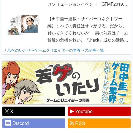
編】すべての責任はオレが取る。だから、
付いてきてくれないか──男の熱意はチーム
解散の危機を救い、『.hack』成功の活路を
開く。業界の快男児・松山 洋に流れる血は
若ゲのいたり〜ゲームクリエイターの青春〜
の記事一覧
『少年ジャンプ』色だった【若ゲのいた
り】
X
Youtube
Discord
RSS
ピックアップ