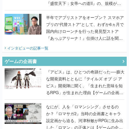
プリの“代替ストア”として、わずか6ヵ月で
国内向けローンチを行った発見型ストア
『あっぷアリーナ！』仕掛け人に話を聞い
てみた
インタビュー
の記事一覧
ゲームの企画書
『アビス』は、ひとつの奇跡だった──膨大
な開発資料とともに『テイルズ オブ ジ ア
ビス』開発陣に聞く、「生まれた意味を知
るRPG」が生まれた理由【ゲームの企画
書】
なにが、人を「ロマンシング」させるの
か？『ロマサガ2』当時の企画書とキャラ
設定画から迫る、河津秋敏がRPGに生み出
した「ロマン」の正体とは【ゲームの企画
書】
『ガンパレ』の企画書、ついに公開━初代
PSの伝説的タイトルは、なぜ生まれたの