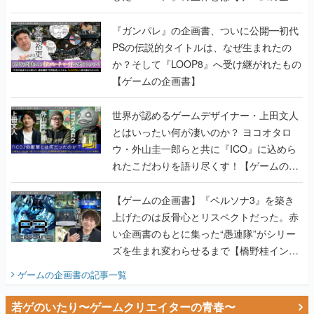
か？そして『LOOP8』へ受け継がれたもの
【ゲームの企画書】
世界が認めるゲームデザイナー・上田文人
とはいったい何が凄いのか？ ヨコオタロ
ウ・外山圭一郎らと共に『ICO』に込めら
れたこだわりを語り尽くす！【ゲームの企
画書】
【ゲームの企画書】『ペルソナ3』を築き
上げたのは反骨心とリスペクトだった。赤
い企画書のもとに集った“愚連隊”がシリー
ズを生まれ変わらせるまで【橋野桂インタ
ビュー】
ゲームの企画書
の記事一覧
若ゲのいたり〜ゲームクリエイターの青春〜
田中圭一のゲーム業界取材マンガ『若ゲの
いたり』第2巻が発売。『ポケモン』田尻
智さん、『ゼビウス』遠藤雅伸さんらの貴