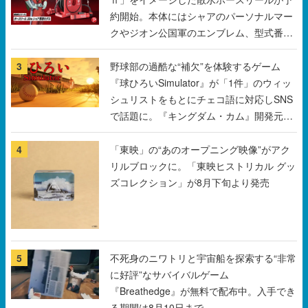
3
野球部の過酷な“補欠”を体験するゲーム
『球ひろいSimulator』が「1件」のウィッ
シュリストをもとにチェコ語に対応しSNS
で話題に。『キングダム・カム』開発元や
チェコのプロ野球選手から称賛の声
4
「東映」の“あのオープニング映像”がアク
リルブロックに。「東映ヒストリカル グッ
ズコレクション」が8月下旬より発売
5
不死身のニワトリと宇宙船を探索する“非常
に好評”なサバイバルゲーム
『Breathedge』が無料で配布中。入手でき
る期間は8月10日まで
すべて見る