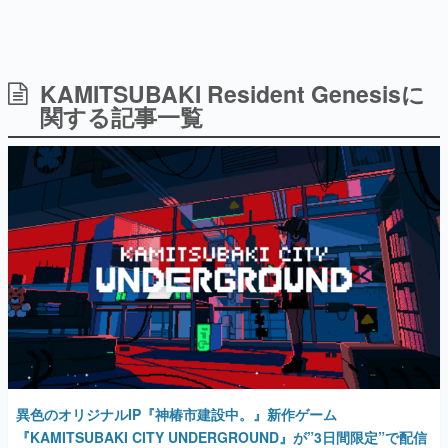
KAMITSUBAKI Resident Genesisに
日本のコンテンツ産業やカルチャーに与えた影響を探る企
画です。
関する記事一覧
日本モバイルゲーム産業史
日本のモバイルゲーム史における主要なトピック・タイト
ルを網羅するほか、開発者へのインタビューや識者による
解説を掲載。約20年の歴史が一望できる決定版！
若ゲのいたり〜ゲームクリエイターの青春〜
『うつヌケ』『ペンと箸』等で知られるマンガ家・田中圭
一先生によるゲーム業界レポートマンガです。
なんでゲームは面白い？
ゲーム開発者・hamatsu氏がゲームの魅力を画面や操作の
具体的な形から解き明かしていく、硬派で骨太な評論連載
です。
ゲームが変えた日本語
「経験値」「裏技」「ラスボス」… ゲームにまつわる言葉
の起源や用法の変遷を、コンピューター文化史研究家・タ
異色のオリジナルIP『神椿市建設中。』新作ゲーム
イニーP氏が徹底調査。
『KAMITSUBAKI CITY UNDERGROUND』が”3日間限定”で配信
開始。ハイスピード3マッチパズルでフラグメントを収集せよ
カテゴリ
2023年8月29日 公開
特集記事