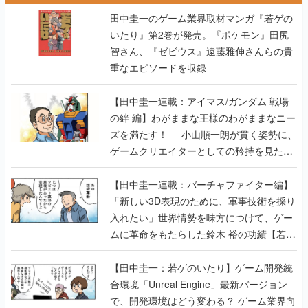
重なエピソードを収録
【田中圭一連載：アイマス/ガンダム 戦場
の絆 編】わがままな王様のわがままなニー
ズを満たす！──小山順一朗が貫く姿勢に、
ゲームクリエイターとしての矜持を見た
【若ゲのいたり最終回】
【田中圭一連載：バーチャファイター編】
「新しい3D表現のために、軍事技術を採り
入れたい」世界情勢を味方につけて、ゲー
ムに革命をもたらした鈴木 裕の功績【若ゲ
のいたり】
【田中圭一：若ゲのいたり】ゲーム開発統
合環境「Unreal Engine」最新バージョン
で、開発環境はどう変わる？ ゲーム業界向
けソリューションイベント「GTMF2019」
に行って、より理解を深めよう【PR】
【田中圭一連載：サイバーコネクトツー