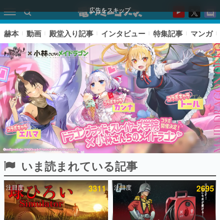
広告をスキップ
赫本
動画
殿堂入り記事
インタビュー
特集記事
マンガ
いま読まれている記事
ピックアップ
注目度
3311
注目度
2695
電ファミのいま読まれている記事ランキング
アプリセール情報