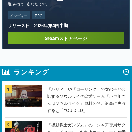
リリース日：2026年第4四半期
Steamストアページ
ランキング
1
「パリィ」や「ローリング」で女の子と会
話するソウルライク恋愛ゲーム『小早川さ
んはソウルライク』無料公開。返事に失敗
すると「YOU DIED」
2
『機動戦士ガンダム』の「シャア専用ザク
Ⅱ」をイメージした散水ホースリールが予
約開始。本体にはシャアのパーソナルマー
クやジオン公国軍のエンブレム、型式番号
などを配置