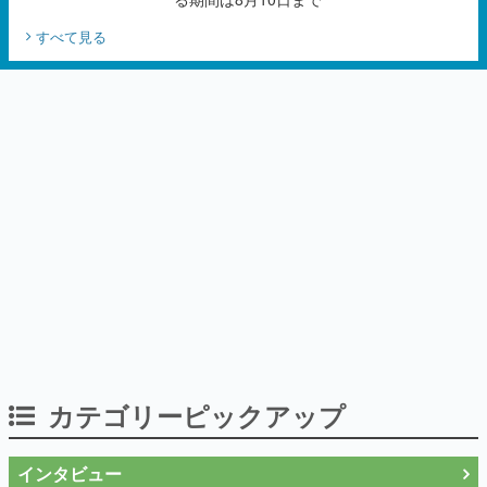
カテゴリーピックアップ
インタビュー
「現実より意味のある仮想世界を作る」
──『EVE Online』の生みの親が18年掲げ
続ける”クレイジーな宣言”は、比喩ではな