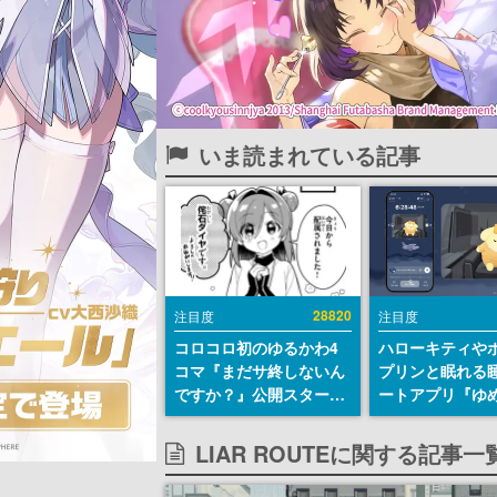
いま読まれている記事
28820
注目度
注目度
コロコロ初のゆるかわ4
ハローキティや
コマ『まだサ終しないん
プリンと眠れる
ですか？』公開スター
ートアプリ『ゆ
ト。主人公は新入社員の
が配信中。キャ
侘石ダイヤ、ゲーム会社
ASMRや目覚ま
LIAR ROUTEに関する記事一
を舞台にトラブルへ対応
ムも搭載
する社員たちを描く