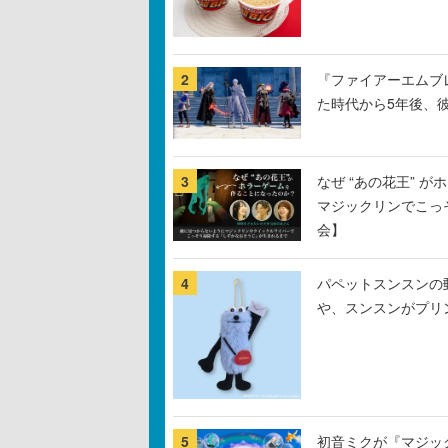
2
『ファイアーエムブ
た時代から5年後、
3
なぜ “あの花王” 
マジックリンでこっ
会】
4
パペットスンスンの
や、スンスンがプリ
5
初音ミクが『マジック：