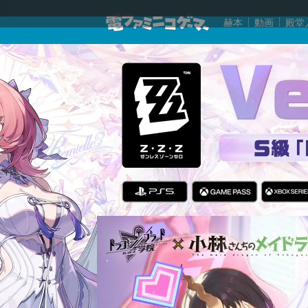
赫本
動画
殿堂