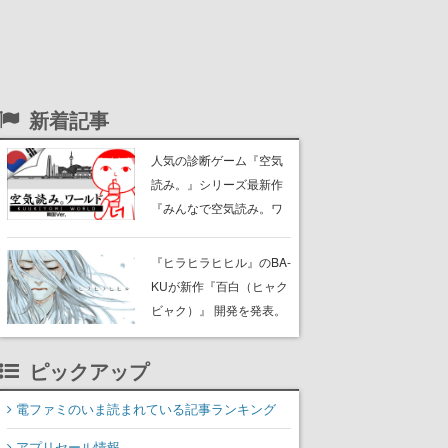
新着記事
人気の診断ゲーム『空気
読み。』シリーズ最新作
『みんなで空気読み。ワ
ールド 韓国Ver.』の発売
が決定。“爆弾酒”や“軍隊
『ヒラヒラヒヒル』のBA-
サッカー”など、ディープ
KUが新作『百白（ヒャク
なあるあるが飛び出す
ビャク）』 開発を発表。
ディレクター・シナリオ
は瀬戸口廉也氏が務め
ピックアップ
る。Steamでの販売を予
定しており、現在ストア
電ファミのいま読まれている記事ランキング
ページを準備中
アプリセール情報