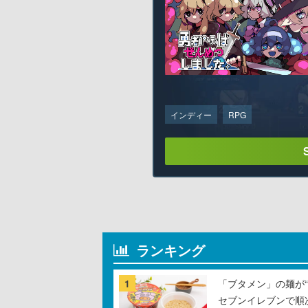
インディー
RPG
ランキング
1
「ブタメン」の麺が“
セブンイレブンで順