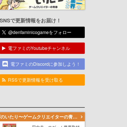
SNSで更新情報をお届け！
@denfaminicogameをフォロー
電ファミのYoutubeチャンネル
電ファミのDiscordに参加しよう！
RSSで更新情報を受け取る
若ゲのいたり〜ゲームクリエイターの青春〜
田中圭一のゲーム業界取材