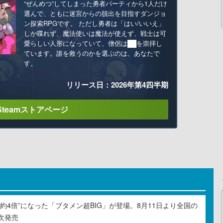
“ぜんめつ”してしまった勇者パーティから1人だけ
選んで、ともに迷宮からの脱出を目指すダンジョ
ン探索RPGです。 ただし勇者は「はい/いいえ」
しか喋れず、魔法使いは魔法が使えず、戦士は可
愛らしい人形になっていて、僧侶は██を崇拝し
ています。誰を救うのかを選ぶのは、あなたで
す。
リリース日：2026年第4四半期
Steamストアページ
約4倍”になった「ブタメン超BIG」が登場。8月11日より全国の
次発売