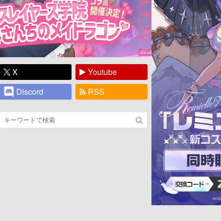
X
Youtube
Discord
RSS