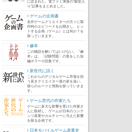
に読まれた、電ファミ渾身の“殿堂入
り”記事をまとめました。
ゲームの企画書
名作ゲームクリエイターの方々に製
作時のエピソードをお聞きし、ヒッ
トする企画（ゲーム）とは何か？を
探っていきます。
赫本
この物語を解いてはいけない。『赫
本』は、〈試験問題〉の形をした短
編ホラー小説集です。
新世代に訊く
これからのデジタルゲーム市場を担
う若きクリエイター達の姿を追い、
彼らのルーツと情熱を探っていきま
す。
ゲーム世代の作家たち
ゲームに多大な影響を受けた作家さ
んに取材し、ゲームが日本のコンテ
ンツ産業やカルチャーに与えた影響
を探る企画です。
日本モバイルゲーム産業史