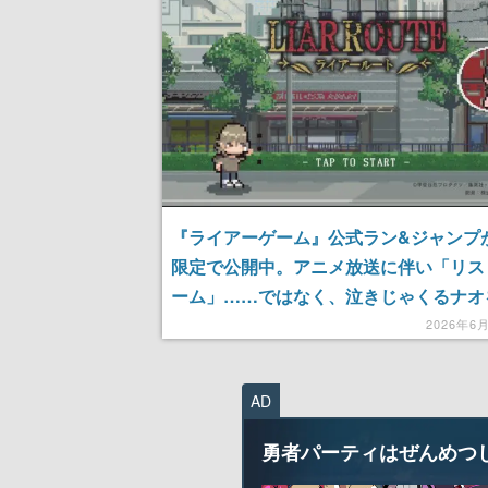
『ライアーゲーム』公式ラン&ジャンプ
限定で公開中。アニメ放送に伴い「リス
ーム」……ではなく、泣きじゃくるナオ
ヤマが助けに向かう場面を再現
2026年6
AD
勇者パーティはぜんめつ