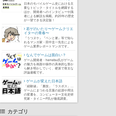
日本のモバイルゲーム史における主
要なトピック・タイトルを網羅する
ほか、開発者へのインタビューや識
者による解説を掲載。約20年の歴史
が一望できる決定版！
若ゲのいたり〜ゲームクリエ
イターの青春〜
『うつヌケ』『ペンと箸』等で知ら
れるマンガ家・田中圭一先生による
ゲーム業界レポートマンガです。
なんでゲームは面白い？
ゲーム開発者・hamatsu氏がゲーム
の魅力を画面や操作の具体的な形か
ら解き明かしていく、硬派で骨太な
評論連載です。
ゲームが変えた日本語
「経験値」「裏技」「ラスボス」…
ゲームにまつわる言葉の起源や用法
の変遷を、コンピューター文化史研
究家・タイニーP氏が徹底調査。
カテゴリ