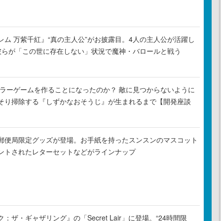
レム 万紫千紅』“真の主人公”がお披露目。4人の主人公が活躍し
彼らが「この世に存在しない」状況で魔神・バロールと戦う
がホラーゲームを作ることになったのか？ 敵に見つからないように
そり掃除する『しずかなおそうじ』が生まれるまで【開発座談
郵便局限定グッズが登場。お手紙を持ったスンスンのマスコット
ントされたレターセットなどがラインナップ
ザ・ギャザリング』の「Secret Lair」に登場。“24時間限