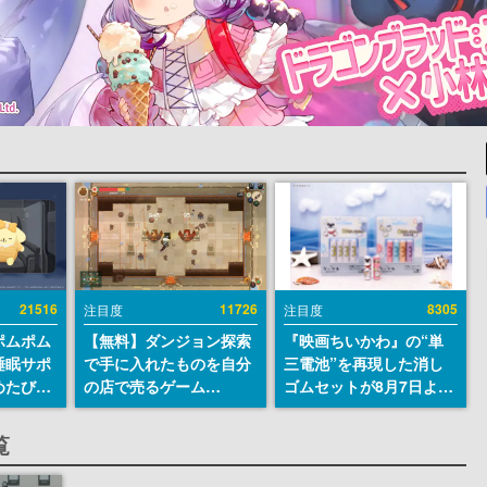
21516
11726
8305
注目度
注目度
ポムポム
【無料】ダンジョン探索
『映画ちいかわ』の“単
睡眠サポ
で手に入れたものを自分
三電池”を再現した消し
めたび』
の店で売るゲーム
ゴムセットが8月7日より
ラごとの
『Moonlighter』が
発売決定。公式は「在っ
しアラー
Steamにて無料配布中！
たものを 消しながら い
覧
続編『Moonlighter 2』
つかなくなる 永遠のいの
の9月2日正式リリースを
ち」と紹介