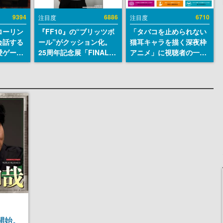
9394
6886
6710
注目度
注目度
ローリン
『FF10』の“ブリッツボ
「タバコを止められない
会話する
ール”がクッション化。
猫耳キャラを描く深夜枠
愛ゲーム
25周年記念展「FINAL
アニメ」に視聴者の一部
ソウルラ
FANTASY X MUSEUM-
から批判意見。違法薬物
。返事に
幻光の記憶-」のグッズ情
の使用と思しき描写も含
U
報が一部公開
めて、BPOが議論を交わ
す
開始。