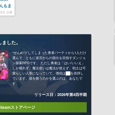
んもま
22日 公開
しました。
“ぜんめつ”してしまった勇者パーティから1人だけ
選んで、ともに迷宮からの脱出を目指すダンジョ
ン探索RPGです。 ただし勇者は「はい/いいえ」
しか喋れず、魔法使いは魔法が使えず、戦士は可
愛らしい人形になっていて、僧侶は██を崇拝し
ています。誰を救うのかを選ぶのは、あなたで
す。
リリース日：2026年第4四半期
Steamストアページ