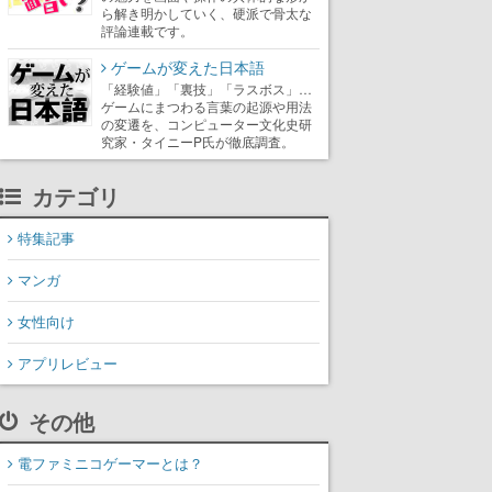
ら解き明かしていく、硬派で骨太な
評論連載です。
ゲームが変えた日本語
「経験値」「裏技」「ラスボス」…
ゲームにまつわる言葉の起源や用法
の変遷を、コンピューター文化史研
究家・タイニーP氏が徹底調査。
カテゴリ
特集記事
マンガ
女性向け
アプリレビュー
その他
電ファミニコゲーマーとは？