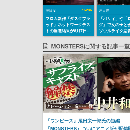
16236
注目度
注目度
フロム新作『ダスクブラ
「パリィ」や「
ッド』ネットワークテス
グ」で女の子と
トの当選結果が8月7日22
ソウルライク恋
時に発表。応募サイトの
『小早川さんは
マイページから確認可
イク』無料公開
MONSTERSに関する記事一覧
能、テスト実施は8月21
失敗すると「YO
日～24日
DIED」
『ワンピース』尾田栄一郎氏の短編
『MONSTERS』ついにアニメ版が配信