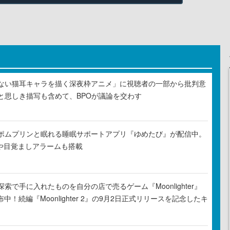
ない猫耳キャラを描く深夜枠アニメ」に視聴者の一部から批判意
と思しき描写も含めて、BPOが議論を交わす
ポムプリンと眠れる睡眠サポートアプリ『ゆめたび』が配信中。
Rや目覚ましアラームも搭載
索で手に入れたものを自分の店で売るゲーム『Moonlighter』
布中！続編『Moonlighter 2』の9月2日正式リリースを記念したキ