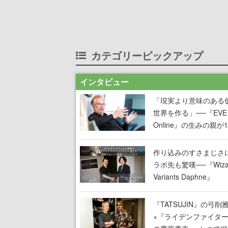
カテゴリーピックアップ
インタビュー
「現実より意味のある
世界を作る」──『EVE
Online』の生みの親が
掲げ続ける”クレイジー
言”は、比喩ではなく本
作り込みのすさまじさ
った
ラボ先も驚嘆──『Wizar
Variants Daphne』
×『FFXI』コラボが期
定なのにジョブもキャ
『TATSUJIN』の弓削
武器も戦闘システムも
×『ライデンファイタ
オフで作り込まれた理