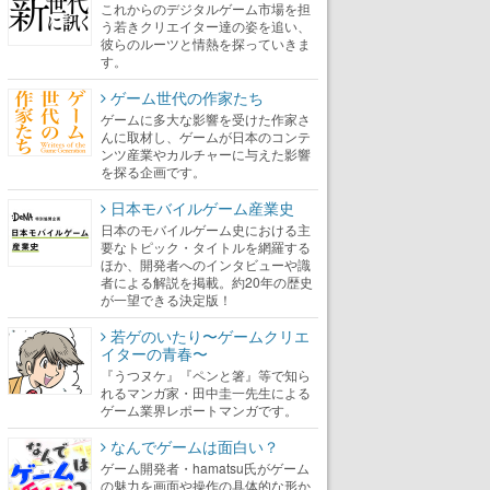
これからのデジタルゲーム市場を担
う若きクリエイター達の姿を追い、
彼らのルーツと情熱を探っていきま
す。
ゲーム世代の作家たち
ゲームに多大な影響を受けた作家さ
んに取材し、ゲームが日本のコンテ
ンツ産業やカルチャーに与えた影響
を探る企画です。
日本モバイルゲーム産業史
日本のモバイルゲーム史における主
要なトピック・タイトルを網羅する
ほか、開発者へのインタビューや識
者による解説を掲載。約20年の歴史
が一望できる決定版！
若ゲのいたり〜ゲームクリエ
イターの青春〜
『うつヌケ』『ペンと箸』等で知ら
れるマンガ家・田中圭一先生による
ゲーム業界レポートマンガです。
なんでゲームは面白い？
ゲーム開発者・hamatsu氏がゲーム
の魅力を画面や操作の具体的な形か