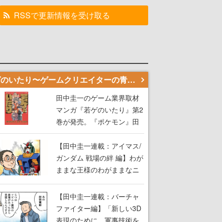
RSSで更新情報を受け取る
若ゲのいたり〜ゲームクリエイターの青春〜
田中圭一のゲーム業界取材
マンガ『若ゲのいたり』第2
巻が発売。『ポケモン』田
尻智さん、『ゼビウス』遠
藤雅伸さんらの貴重なエピ
【田中圭一連載：アイマス/
ソードを収録
ガンダム 戦場の絆 編】わが
ままな王様のわがままなニ
ーズを満たす！──小山順一
朗が貫く姿勢に、ゲームク
【田中圭一連載：バーチャ
リエイターとしての矜持を
ファイター編】「新しい3D
見た【若ゲのいたり最終
表現のために、軍事技術を