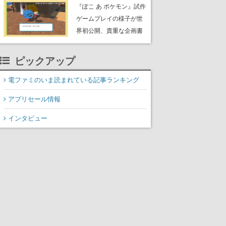
公のオリジナルアニメ
『ぽこ あ ポケモン』試作
ゲームプレイの様子が世
界初公開、貴重な企画書
の一部も見れちゃう。ゲ
ームフリーク・大森滋氏
ピックアップ
が開発秘話を語る動画が
ゲームフリーク公式
電ファミのいま読まれている記事ランキング
YouTubeで公開中
アプリセール情報
インタビュー