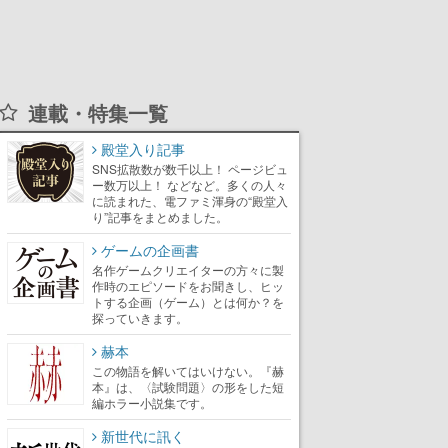
連載・特集一覧
殿堂入り記事
SNS拡散数が数千以上！ ページビュ
ー数万以上！ などなど。多くの人々
に読まれた、電ファミ渾身の“殿堂入
り”記事をまとめました。
ゲームの企画書
名作ゲームクリエイターの方々に製
作時のエピソードをお聞きし、ヒッ
トする企画（ゲーム）とは何か？を
探っていきます。
赫本
この物語を解いてはいけない。『赫
本』は、〈試験問題〉の形をした短
編ホラー小説集です。
新世代に訊く