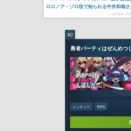
ロロノア・ゾロ役で知られる中井和哉さ
さかの出演
2024年1月
AD
勇者パーティはぜんめつ
インディー
RPG