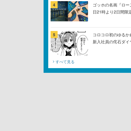
4
ゴッホの名画『ロー
日21時より2日間限
5
コロコロ初のゆるか
新入社員の侘石ダイ
すべて見る