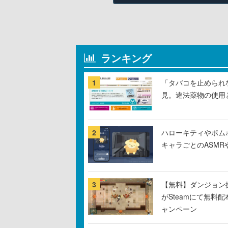
ランキング
1
「タバコを止められ
見。違法薬物の使用
2
ハローキティやポム
キャラごとのASM
3
【無料】ダンジョン探
がSteamにて無料配
ャンペーン