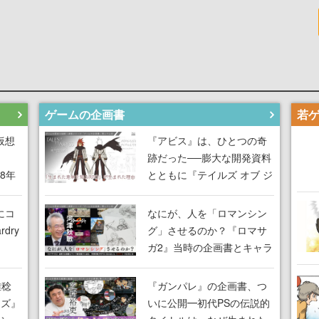
ゲームの企画書
仮想
『アビス』は、ひとつの奇
跡だった──膨大な開発資料
18年
とともに『テイルズ オブ ジ
な宣
アビス』開発陣に聞く、
気だ
「生まれた意味を知る
にコ
なにが、人を「ロマンシン
RPG」が生まれた理由【ゲ
dry
グ」させるのか？『ロマサ
ームの企画書】
ガ2』当時の企画書とキャラ
間限
設定画から迫る、河津秋敏
ラも
がRPGに生み出した「ロマ
雅稔
『ガンパレ』の企画書、つ
ワン
ン」の正体とは【ゲームの
ーズ』
いに公開━初代PSの伝説的
由を
企画書】