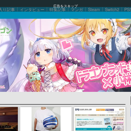
広告をスキップ
入り記事
インタビュー
特集記事
マンガ
Steam
Switch2
PS