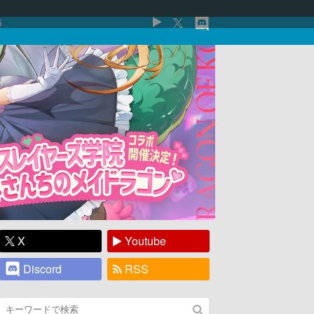
5
X
Youtube
Discord
RSS