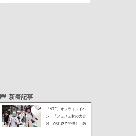
新着記事
『NTE』オフラインイベ
ント「メェメェ村の大冒
険」が池袋で開催！ 釣
りや麻雀、公式レイヤー