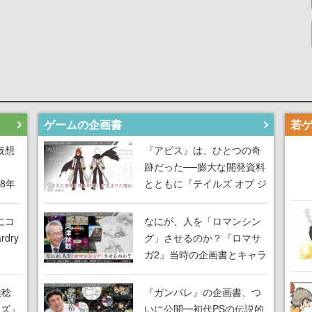
ゲームの企画書
仮想
『アビス』は、ひとつの奇
跡だった──膨大な開発資料
18年
とともに『テイルズ オブ ジ
な宣
アビス』開発陣に聞く、
気だ
「生まれた意味を知る
にコ
なにが、人を「ロマンシン
RPG」が生まれた理由【ゲ
dry
グ」させるのか？『ロマサ
ームの企画書】
ガ2』当時の企画書とキャラ
間限
設定画から迫る、河津秋敏
ラも
がRPGに生み出した「ロマ
雅稔
『ガンパレ』の企画書、つ
ワン
ン」の正体とは【ゲームの
ーズ』
いに公開━初代PSの伝説的