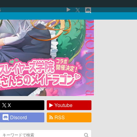
5
X
Youtube
Discord
RSS